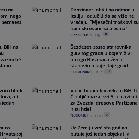
uncu ne
Penzioneri otišli na odmor u
imom, nego
Italiju i odlučili da se više ne
e petnaest
vraćaju: "Mjesečni troškovi su
nam skresani na trećinu"
0
LIFESTYLE
|
5. aug.
|
 u BiH na
Šezdeset posto stanovnika
mu
glavnog grada u kojem živi
ava voda":
mnogo Bosanaca živi u
stanu
stanovima koje daje grad
0
EKONOMIJA
|
5. aug.
|
zoru hladi
Vučić tokom boravka u BiH: U
tora, ali
Čipuljićima su svi Srbi navijali
n jedan
za Zvezdu, dresove Partizana
nisu htjeli
0
NOGOMET
|
6. aug.
|
emica
Uz Zemlju već sto godina
 Hrvatskoj,
putuje još jedan objekat, a