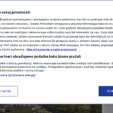
 u BiH regionalni
SHOWBIZ
KOLUMNE
 vašoj privatnosti
nju
3
partneri pohranjujemo i pristupamo osobnim podacima, kao što su pretraga web stran
ori, na vašem računaru . Odabir Prihvatam omogućava praćenje tehnologije kako bi se 
je prikazanim svrhama na osnovu kojih mi i naši partneri obrađujemo podatke Ukoliko
0
VIJESTI
komentara
|
 neki od sadržaja i reklama koje vidite možda neće biti relevantni za vas. Ovaj odab
PODCAST
no odabrati i pritom promijeniti trenutni odabir ili pristanak tako što ćete kliknuti na U
tavkama link na dnu ove web stranice [ili plutajuću ikonu u donjem lijevom dijelu we
N1 SPECIJAL
vo]. Vaš odabir će se mijenjati u okviru našeg Wеб локација. Za više detalja, pogledaj
s ličnim podacima.
Više
Više informacija o vašoj privatnosti
FENOMENI
 partneri obrađujemo podatke kako bismo pružali:
datke o tačnoj geolokaciji. Aktivno skenirajte karakteristike uređaja radi identifikacije.
NEISTRAŽENO
ili pristupanje podacima na uređaju. Prilagođeno oglašavanje i sadržaj, mjerenje ogl
traživanje publike i razvoj usluga.
tnera (pružalaca usluga)
VIRALNO
FOTO
ži svrhe
Pri
PROMO
VIDEO