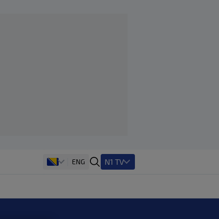
N1 TV
ENG