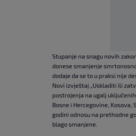
Stupanje na snagu novih zakons
donese smanjenje smrtonosnog 
dodaje da se to u praksi nije des
Novi izvještaj „Uskladiti ili zat
postrojenja na ugalj uključeni
Bosne i Hercegovine, Kosova, S
godini odnosu na prethodne go
blago smanjene.