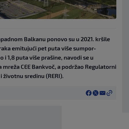
apadnom Balkanu ponovo su u 2021. kršile
aka emitujući pet puta više sumpor-
 i 1,8 puta više prašine, navodi se u
ila mreža CEE Bankvoč, a podržao Regulatorni
 i životnu sredinu (RERI).