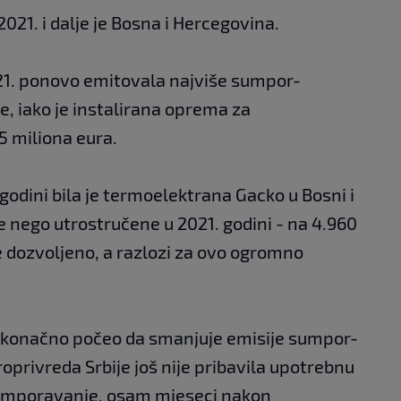
2021. i dalje je Bosna i Hercegovina.
21. ponovo emitovala najviše sumpor-
e, iako je instalirana oprema za
5 miliona eura.
godini bila je termoelektrana Gacko u Bosni i
še nego utrostručene u 2021. godini - na 4.960
 je dozvoljeno, a razlozi za ovo ogromno
 je konačno počeo da smanjuje emisije sumpor-
roprivreda Srbije još nije pribavila upotrebnu
sumporavanje, osam mjeseci nakon