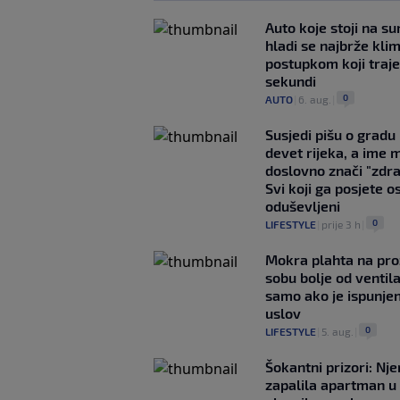
Auto koje stoji na s
hladi se najbrže kl
postupkom koji traj
sekundi
0
AUTO
|
6. aug.
|
Susjedi pišu o gradu
devet rijeka, a ime 
doslovno znači "zdr
Svi koji ga posjete o
oduševljeni
0
LIFESTYLE
|
prije 3 h
|
Mokra plahta na pro
sobu bolje od ventila
samo ako je ispunje
uslov
0
LIFESTYLE
|
5. aug.
|
Šokantni prizori: Nj
zapalila apartman u