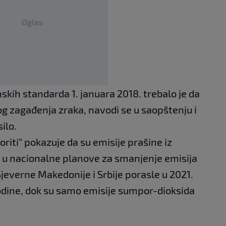
Oglas
kih standarda 1. januara 2018. trebalo je da
zagađenja zraka, navodi se u saopštenju i
ilo.
voriti“ pokazuje da su emisije prašine iz
h u nacionalne planove za smanjenje emisija
jeverne Makedonije i Srbije porasle u 2021.
dine, dok su samo emisije sumpor-dioksida