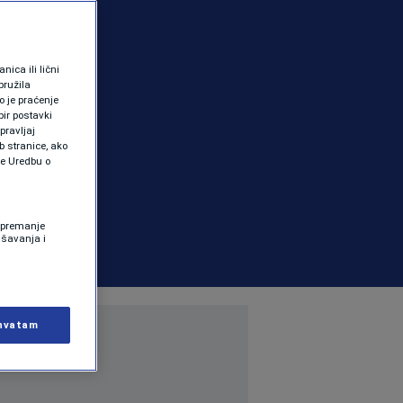
ica ili lični
pružila
 je praćenje
ir postavki
pravljaj
b stranice, ako
te Uredbu o
 Spremanje
ašavanja i
hvatam