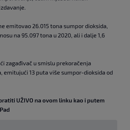
izdavanje.
ine emitovao 26.015 tona sumpor dioksida,
osu na 95.097 tona u 2020, ali i dalje 1,6
veći zagađivač u smislu prekoračenja
, emitujući 13 puta više sumpor-dioksida od
pratiti UŽIVO na
ovom linku
kao i putem
iPad