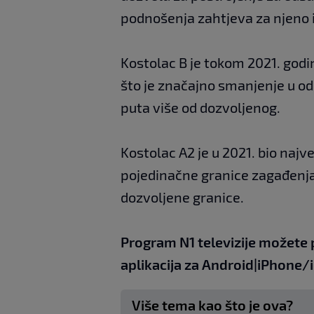
podnošenja zahtjeva za njeno 
Kostolac B je tokom 2021. god
što je značajno smanjenje u odn
puta više od dozvoljenog.
Kostolac A2 je u 2021. bio naj
pojedinačne granice zagađenja
dozvoljene granice.
Program N1 televizije možete 
aplikacija za
An
droid
|
iPhone/
Više tema kao što je ova?