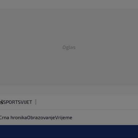
Oglas
SPORT
SVIJET
MAGAZIN
Crna hronika
Obrazovanje
Vrijeme
ZDRAVLJE