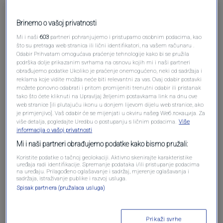
Brinemo o vašoj privatnosti
Mi i naši
603
partneri pohranjujemo i pristupamo osobnim podacima, kao
što su pretraga web stranica ili lični identifikatori, na vašem računaru .
Odabir Prihvatam omogućava praćenje tehnologije kako bi se pružila
podrška dolje prikazanim svrhama na osnovu kojih mi i naši partneri
obrađujemo podatke Ukoliko je praćenje onemogućeno, neki od sadržaja i
reklama koje vidite možda neće biti relevantni za vas. Ovaj odabir postavki
Oglas
možete ponovno odabrati i pritom promijeniti trenutni odabir ili pristanak
tako što ćete kliknuti na Upravljaj željenim postavkama link na dnu ove
web stranice [ili plutajuću ikonu u donjem lijevom dijelu web stranice, ako
je primjenjivo]. Vaš odabir će se mijenjati u okviru našeg Wеб локација. Za
više detalja, pogledajte Uredbu o postupanju s ličnim podacima.
Više
informacija o vašoj privatnosti
Mi i naši partneri obrađujemo podatke kako bismo pružali:
Koristite podatke o tačnoj geolokaciji. Aktivno skenirajte karakteristike
uređaja radi identifikacije. Spremanje podataka i/ili pristupanje podacima
na uređaju. Prilagođeno oglašavanje i sadržaj, mjerenje oglašavanja i
sadržaja, istraživanje publike i razvoj usluga.
Spisak partnera (pružalaca usluga)
Oglas
Prikaži svrhe