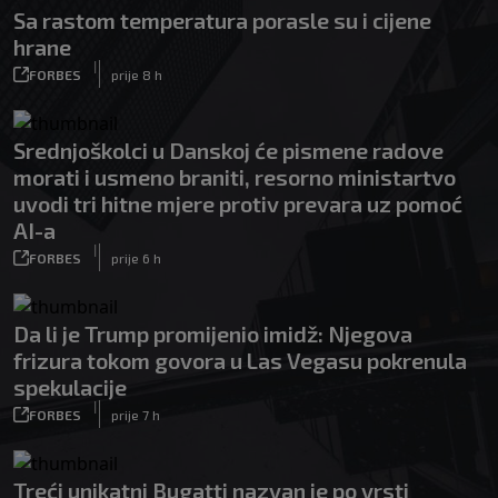
Sa rastom temperatura porasle su i cijene
hrane
|
FORBES
prije 8 h
Srednjoškolci u Danskoj će pismene radove
morati i usmeno braniti, resorno ministartvo
uvodi tri hitne mjere protiv prevara uz pomoć
AI-a
|
FORBES
prije 6 h
Da li je Trump promijenio imidž: Njegova
frizura tokom govora u Las Vegasu pokrenula
spekulacije
|
FORBES
prije 7 h
Treći unikatni Bugatti nazvan je po vrsti