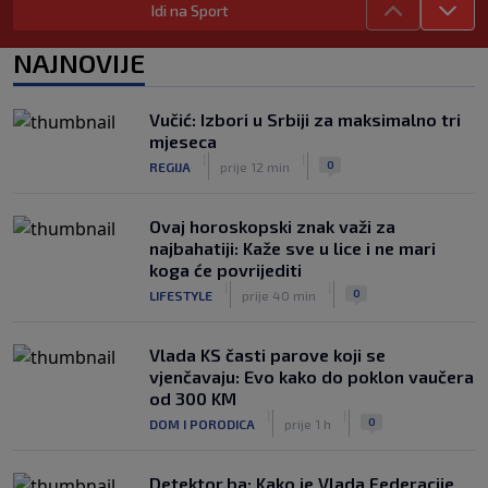
Idi na Sport
River Plate napravio veliki posao:
Reprezentativac Argentine stigao iz
NAJNOVIJE
Atlético Madrida
|
|
0
NOGOMET
prije 1 h
Vučić: Izbori u Srbiji za maksimalno tri
Gasol savjetovao Wembanyamu:
mjeseca
Najopasniji je u reketu, ali mora
|
|
0
REGIJA
prije 12 min
dodatno ojačati
|
|
0
KOŠARKA
prije 1 h
Ovaj horoskopski znak važi za
najbahatiji: Kaže sve u lice i ne mari
koga će povrijediti
|
|
0
LIFESTYLE
prije 40 min
Vlada KS časti parove koji se
vjenčavaju: Evo kako do poklon vaučera
od 300 KM
|
|
0
DOM I PORODICA
prije 1 h
Detektor.ba: Kako je Vlada Federacije