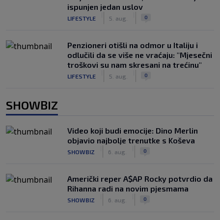
ispunjen jedan uslov
|
|
0
LIFESTYLE
5. aug.
Penzioneri otišli na odmor u Italiju i
odlučili da se više ne vraćaju: "Mjesečni
troškovi su nam skresani na trećinu"
|
|
0
LIFESTYLE
5. aug.
SHOWBIZ
Video koji budi emocije: Dino Merlin
objavio najbolje trenutke s Koševa
|
|
0
SHOWBIZ
6. aug.
Američki reper A$AP Rocky potvrdio da
Rihanna radi na novim pjesmama
|
|
0
SHOWBIZ
6. aug.