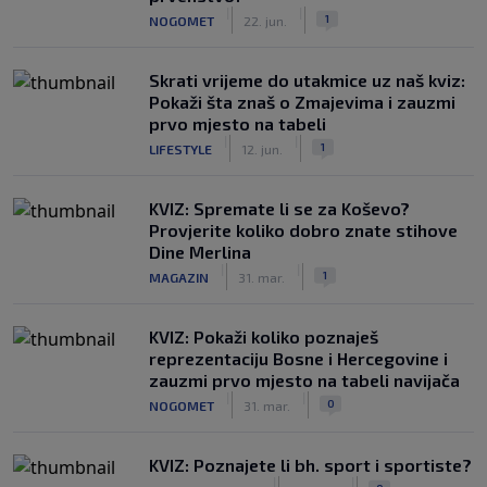
|
|
1
NOGOMET
22. jun.
Skrati vrijeme do utakmice uz naš kviz:
Pokaži šta znaš o Zmajevima i zauzmi
prvo mjesto na tabeli
|
|
1
LIFESTYLE
12. jun.
KVIZ: Spremate li se za Koševo?
Provjerite koliko dobro znate stihove
Dine Merlina
|
|
1
MAGAZIN
31. mar.
KVIZ: Pokaži koliko poznaješ
reprezentaciju Bosne i Hercegovine i
zauzmi prvo mjesto na tabeli navijača
|
|
0
NOGOMET
31. mar.
KVIZ: Poznajete li bh. sport i sportiste?
|
|