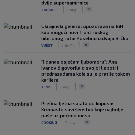
dvije supernamirnice
|
|
0
ZDRAVLJE
7. aug.
Ukrajinski general upozorava na BiH
kao mogući novi front ruskog
hibridnog rata: Posebno izdvaja Brčko
|
|
0
VIJESTI
prije 7 h
"I danas osjećam ljubomoru": Ana
Ivanović govorila o svojoj ljepoti i
predrasudama koje su je pratile tokom
karijere
|
|
0
TENIS
7. aug.
Prefina ljetna salata od kupusa:
Kremasto savršenstvo koje najbolje
paše uz pečeno meso
|
|
0
COOKING
7. aug.