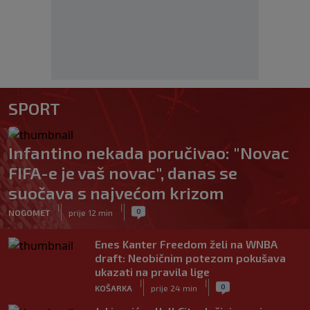
SPORT
Infantino nekada poručivao: "Novac
FIFA-e je vaš novac", danas se
suočava s najvećom krizom
|
|
0
NOGOMET
prije 12 min
Enes Kanter Freedom želi na WNBA
draft: Neobičnim potezom pokušava
ukazati na pravila lige
|
|
0
KOŠARKA
prije 24 min