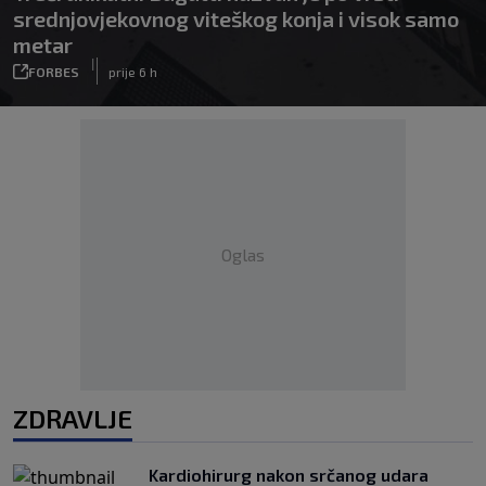
srednjovjekovnog viteškog konja i visok samo
metar
|
FORBES
prije 6 h
Oglas
ZDRAVLJE
Kardiohirurg nakon srčanog udara