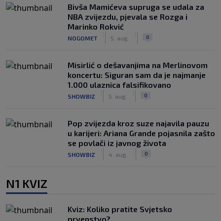
Bivša Mamićeva supruga se udala za
NBA zvijezdu, pjevala se Rozga i
Marinko Rokvić
|
|
0
NOGOMET
5. aug.
Misirlić o dešavanjima na Merlinovom
koncertu: Siguran sam da je najmanje
1.000 ulaznica falsifikovano
|
|
0
SHOWBIZ
5. aug.
Pop zvijezda kroz suze najavila pauzu
u karijeri: Ariana Grande pojasnila zašto
se povlači iz javnog života
|
|
0
SHOWBIZ
4. aug.
N1 KVIZ
Kviz: Koliko pratite Svjetsko
prvenstvo?