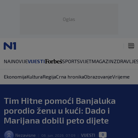
Oglas
NAJNOVIJE
VIJESTI
SPORT
SVIJET
MAGAZIN
ZDRAVLJE
Ekonomija
Kultura
Regija
Crna hronika
Obrazovanje
Vrijeme
Tim Hitne pomoći Banjaluka
porodio ženu u kući: Dado i
Marijana dobili peto dijete
0
Nezavisne
VIJESTI
|
06. jun. 2026. 07:09
|
|