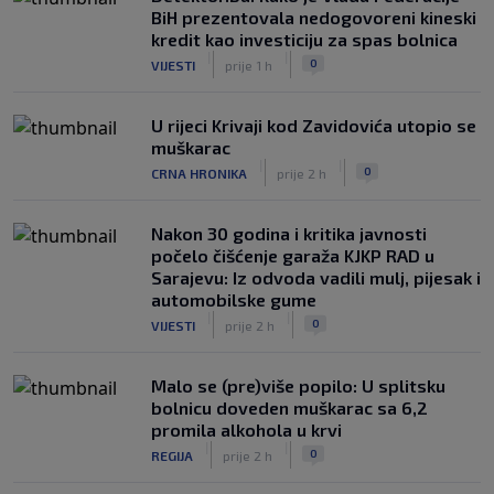
BiH prezentovala nedogovoreni kineski
kredit kao investiciju za spas bolnica
|
|
0
VIJESTI
prije 1 h
U rijeci Krivaji kod Zavidovića utopio se
muškarac
|
|
0
CRNA HRONIKA
prije 2 h
Nakon 30 godina i kritika javnosti
počelo čišćenje garaža KJKP RAD u
Sarajevu: Iz odvoda vadili mulj, pijesak i
automobilske gume
|
|
0
VIJESTI
prije 2 h
Malo se (pre)više popilo: U splitsku
bolnicu doveden muškarac sa 6,2
promila alkohola u krvi
|
|
0
REGIJA
prije 2 h