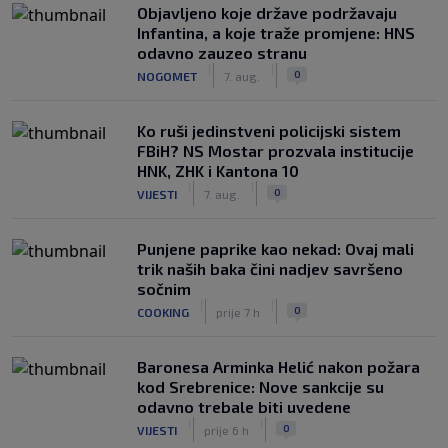
Objavljeno koje države podržavaju
Infantina, a koje traže promjene: HNS
odavno zauzeo stranu
|
|
0
NOGOMET
7. aug.
Ko ruši jedinstveni policijski sistem
FBiH? NS Mostar prozvala institucije
HNK, ZHK i Kantona 10
|
|
0
VIJESTI
7. aug.
Punjene paprike kao nekad: Ovaj mali
trik naših baka čini nadjev savršeno
sočnim
|
|
0
COOKING
prije 7 h
Baronesa Arminka Helić nakon požara
kod Srebrenice: Nove sankcije su
odavno trebale biti uvedene
|
|
0
VIJESTI
prije 6 h