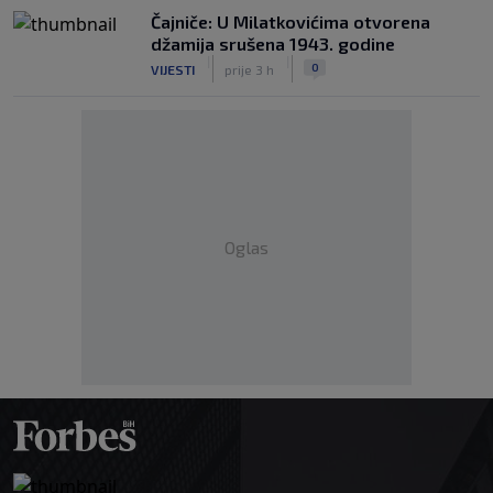
Čajniče: U Milatkovićima otvorena
džamija srušena 1943. godine
|
|
0
VIJESTI
prije 3 h
Oglas