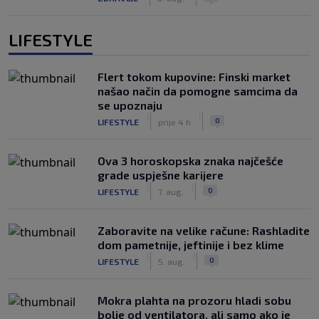
LIFESTYLE
Flert tokom kupovine: Finski market
našao način da pomogne samcima da
se upoznaju
|
|
0
LIFESTYLE
prije 4 h
Ova 3 horoskopska znaka najčešće
grade uspješne karijere
|
|
0
LIFESTYLE
7. aug.
Zaboravite na velike račune: Rashladite
dom pametnije, jeftinije i bez klime
|
|
0
LIFESTYLE
5. aug.
Mokra plahta na prozoru hladi sobu
bolje od ventilatora, ali samo ako je