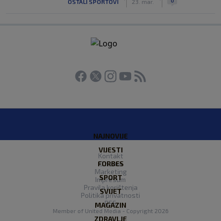
0
OSTALI SPORTOVI
23. mar.
NAJNOVIJE
VIJESTI
Kontakt
FORBES
O nama
Marketing
SPORT
Impresum
Pravila korištenja
SVIJET
Politika privatnosti
RSS
MAGAZIN
Member of
United Media
- Copyright 2026
ZDRAVLJE