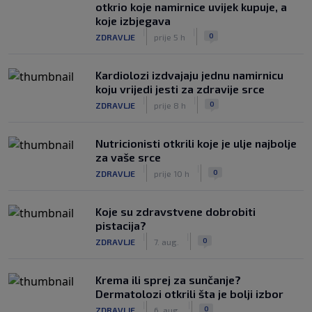
otkrio koje namirnice uvijek kupuje, a
koje izbjegava
|
|
0
ZDRAVLJE
prije 5 h
Kardiolozi izdvajaju jednu namirnicu
koju vrijedi jesti za zdravije srce
|
|
0
ZDRAVLJE
prije 8 h
Nutricionisti otkrili koje je ulje najbolje
za vaše srce
|
|
0
ZDRAVLJE
prije 10 h
Koje su zdravstvene dobrobiti
pistacija?
|
|
0
ZDRAVLJE
7. aug.
Krema ili sprej za sunčanje?
Dermatolozi otkrili šta je bolji izbor
|
|
0
ZDRAVLJE
6. aug.