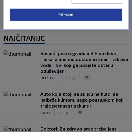
Prihvatam
NAJČITANIJE
Susjedi pišu o gradu u BiH na devet
rijeka, a ime mu doslovno znači "zdrava
voda": Svi koji ga posjete ostanu
oduševljeni
|
|
0
LIFESTYLE
7. aug.
Auto koje stoji na suncu ne hladi se
najbrže klimom, nego postupkom koji
traje petnaest sekundi
|
|
0
AUTO
6. aug.
Doktori: Za zdravo srce treba jesti