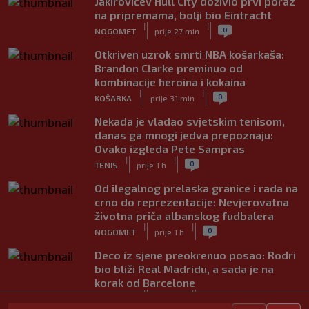
Jakirovićev Hull City doživio prvi poraz
na pripremama, bolji bio Eintracht
|
|
0
NOGOMET
prije 27 min
Otkriven uzrok smrti NBA košarkaša:
Brandon Clarke preminuo od
kombinacije heroina i kokaina
|
|
0
KOŠARKA
prije 31 min
Nekada je vladao svjetskim tenisom,
danas ga mnogi jedva prepoznaju:
Ovako izgleda Pete Sampras
|
|
0
TENIS
prije 1 h
Od ilegalnog prelaska granice i rada na
crno do reprezentacije: Nevjerovatna
životna priča albanskog fudbalera
|
|
0
NOGOMET
prije 1 h
Deco iz sjene preokrenuo posao: Rodri
bio bliži Real Madridu, a sada je na
korak od Barcelone
|
|
0
NOGOMET
prije 1 h