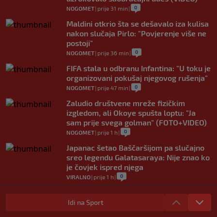
0
NOGOMET
|
prije 31 min
|
Maldini otkrio šta se dešavalo iza kulisa
nakon slučaja Pirlo: "Povjerenje više ne
postoji"
0
NOGOMET
|
prije 36 min
|
FIFA stala u odbranu Infantina: "U toku je
organizovani pokušaj njegovog rušenja"
0
NOGOMET
|
prije 47 min
|
Zaludio društvene mreže fizičkim
izgledom, ali Okoye spušta loptu: "Ja
sam prije svega golman" (FOTO+VIDEO)
0
NOGOMET
|
prije 1 h
|
Japanac šetao Baščaršijom pa slučajno
sreo legendu Galatasaraya: Nije znao ko
je čovjek ispred njega
0
VIRALNO
|
prije 1 h
|
Modrić bi mogao dobiti neočekivanu
ulogu u Milanu: Gazzetta nagovijestila
Idi na Sport
veliki potez