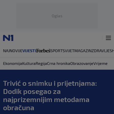
Oglas
NAJNOVIJE
VIJESTI
SPORT
SVIJET
MAGAZIN
ZDRAVLJE
S
Ekonomija
Kultura
Regija
Crna hronika
Obrazovanje
Vrijeme
Trivić o snimku i prijetnjama:
Dodik posegao za
najprizemnijim metodama
obračuna