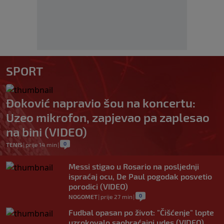
SPORT
Đoković napravio šou na koncertu:
Uzeo mikrofon, zapjevao pa zaplesao
na bini (VIDEO)
0
TENIS
|
prije 14 min
|
Messi stigao u Rosario na posljednji
ispraćaj ocu, De Paul pogodak posvetio
porodici (VIDEO)
0
NOGOMET
|
prije 27 min
|
Fudbal opasan po život: "Čišćenje" lopte
uzrokovalo saobraćajni udes (VIDEO)