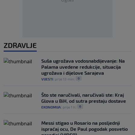
ZDRAVLJE
Suša ugrožava vodosnabdijevanje: Na
Palama uvedene redukcije, situacija
ugrožava i dijelove Sarajeva
0
VIJESTI
|
prije 13 min
|
Što ste naručivali, naručivali ste: Kraj
Glova u BiH, od sutra prestaju dostave
0
EKONOMIJA
|
prije 1 h
|
Messi stigao u Rosario na posljednji
ispraćaj ocu, De Paul pogodak posvetio
porodici (VIDEO)