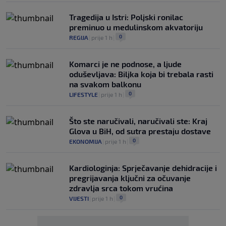
Tragedija u Istri: Poljski ronilac
preminuo u medulinskom akvatoriju
0
REGIJA
|
prije 1 h
|
Komarci je ne podnose, a ljude
oduševljava: Biljka koja bi trebala rasti
na svakom balkonu
0
LIFESTYLE
|
prije 1 h
|
Što ste naručivali, naručivali ste: Kraj
Glova u BiH, od sutra prestaju dostave
0
EKONOMIJA
|
prije 1 h
|
Kardiologinja: Sprječavanje dehidracije i
pregrijavanja ključni za očuvanje
zdravlja srca tokom vrućina
0
VIJESTI
|
prije 1 h
|