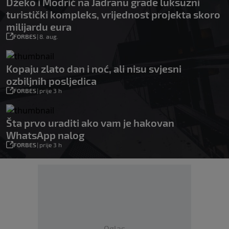
Džeko i Modrić na Jadranu grade luksuzni
turistički kompleks, vrijednost projekta skoro
milijardu eura
FORBES
|
8. aug.
Kopaju zlato dan i noć, ali nisu svjesni
ozbiljnih posljedica
FORBES
|
prije 3 h
Šta prvo uraditi ako vam je hakovan
WhatsApp nalog
FORBES
|
prije 3 h
Oglas