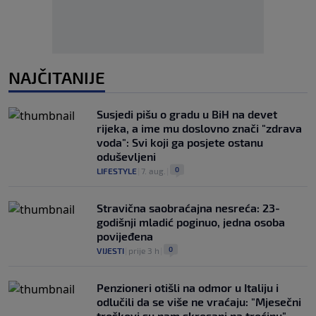
NAJČITANIJE
Susjedi pišu o gradu u BiH na devet
rijeka, a ime mu doslovno znači "zdrava
voda": Svi koji ga posjete ostanu
oduševljeni
0
LIFESTYLE
|
7. aug.
|
Stravična saobraćajna nesreća: 23-
godišnji mladić poginuo, jedna osoba
povijeđena
0
VIJESTI
|
prije 3 h
|
Penzioneri otišli na odmor u Italiju i
odlučili da se više ne vraćaju: "Mjesečni
troškovi su nam skresani na trećinu"