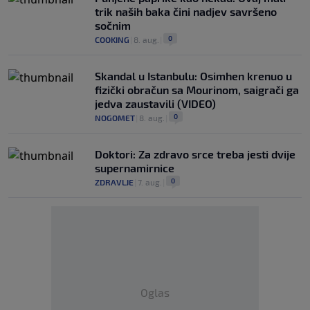
trik naših baka čini nadjev savršeno
sočnim
0
COOKING
|
8. aug.
|
Skandal u Istanbulu: Osimhen krenuo u
fizički obračun sa Mourinom, saigrači ga
jedva zaustavili (VIDEO)
0
NOGOMET
|
8. aug.
|
Doktori: Za zdravo srce treba jesti dvije
supernamirnice
0
ZDRAVLJE
|
7. aug.
|
Oglas