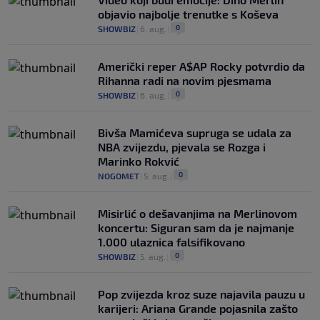
objavio najbolje trenutke s Koševa
0
SHOWBIZ
|
6. aug.
|
Američki reper A$AP Rocky potvrdio da
Rihanna radi na novim pjesmama
0
SHOWBIZ
|
6. aug.
|
Bivša Mamićeva supruga se udala za
NBA zvijezdu, pjevala se Rozga i
Marinko Rokvić
0
NOGOMET
|
5. aug.
|
Misirlić o dešavanjima na Merlinovom
koncertu: Siguran sam da je najmanje
1.000 ulaznica falsifikovano
0
SHOWBIZ
|
5. aug.
|
Pop zvijezda kroz suze najavila pauzu u
karijeri: Ariana Grande pojasnila zašto