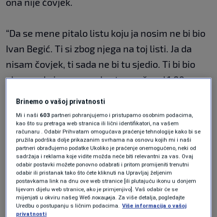
ona nije čovjek.
“Da se mene pitalo listu koju ja nosim ne bi bio
Ivan Begić. Ti si zbog njega na toj listi. Ja da
nisam čovjek, ti sada ne bi tu sjedio. Ti bi bio
ukopan. Ja imam oca, brata, muža od 1,90
metar i 100 kila. Ti bi bio ukopan”, rekla je Trivić.
Brinemo o vašoj privatnosti
Mi i naši
603
partneri pohranjujemo i pristupamo osobnim podacima,
kao što su pretraga web stranica ili lični identifikatori, na vašem
U jednom dijelu snimka čuje i glas
računaru . Odabir Prihvatam omogućava praćenje tehnologije kako bi se
gradonačelnika Banjaluke Draška
pružila podrška dolje prikazanim svrhama na osnovu kojih mi i naši
partneri obrađujemo podatke Ukoliko je praćenje onemogućeno, neki od
Stanivukovića koji je prokomentarisao: “Majka
sadržaja i reklama koje vidite možda neće biti relevantni za vas. Ovaj
odabir postavki možete ponovno odabrati i pritom promijeniti trenutni
dvoje djece …”.
odabir ili pristanak tako što ćete kliknuti na Upravljaj željenim
postavkama link na dnu ove web stranice [ili plutajuću ikonu u donjem
Nedugo po objavi snimka reagovali su iz PDP-a
lijevom dijelu web stranice, ako je primjenjivo]. Vaš odabir će se
mijenjati u okviru našeg Wеб локација. Za više detalja, pogledajte
tvrdeći kako je snimak montiran i potvrđujući
Uredbu o postupanju s ličnim podacima.
Više informacija o vašoj
privatnosti