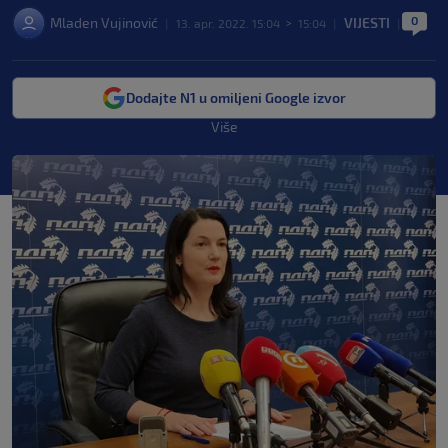
0
Mladen Vujinović
VIJESTI
|
13. apr. 2022. 15:04
>
15:04
|
|
Dodajte N1 u omiljeni Google izvor
Više