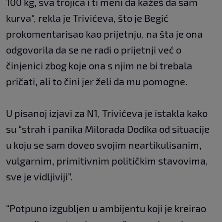
100 kg, sva trojica i ti meni da kažeš da sam
kurva", rekla je Trivićeva, što je Begić
prokomentarisao kao prijetnju, na šta je ona
odgovorila da se ne radi o prijetnji već o
činjenici zbog koje ona s njim ne bi trebala
pričati, ali to čini jer želi da mu pomogne.
U pisanoj izjavi za N1, Trivićeva je istakla kako
su “strah i panika Milorada Dodika od situacije
u koju se sam doveo svojim neartikulisanim,
vulgarnim, primitivnim političkim stavovima,
sve je vidljiviji”.
“Potpuno izgubljen u ambijentu koji je kreirao