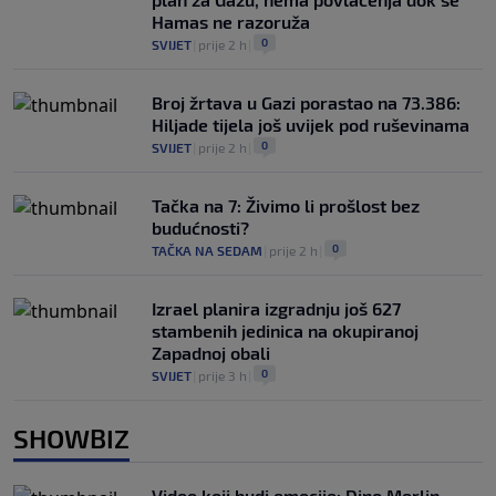
Hamas ne razoruža
0
SVIJET
|
prije 2 h
|
Broj žrtava u Gazi porastao na 73.386:
Hiljade tijela još uvijek pod ruševinama
0
SVIJET
|
prije 2 h
|
Tačka na 7: Živimo li prošlost bez
budućnosti?
0
TAČKA NA SEDAM
|
prije 2 h
|
Izrael planira izgradnju još 627
stambenih jedinica na okupiranoj
Zapadnoj obali
0
SVIJET
|
prije 3 h
|
SHOWBIZ
Video koji budi emocije: Dino Merlin