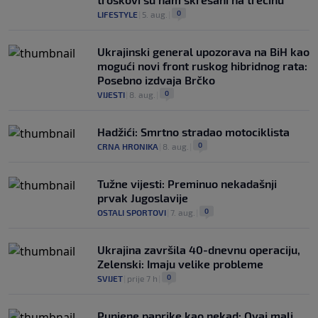
0
LIFESTYLE
|
5. aug.
|
Ukrajinski general upozorava na BiH kao
mogući novi front ruskog hibridnog rata:
Posebno izdvaja Brčko
0
VIJESTI
|
8. aug.
|
Hadžići: Smrtno stradao motociklista
0
CRNA HRONIKA
|
8. aug.
|
Tužne vijesti: Preminuo nekadašnji
prvak Jugoslavije
0
OSTALI SPORTOVI
|
7. aug.
|
Ukrajina završila 40-dnevnu operaciju,
Zelenski: Imaju velike probleme
0
SVIJET
|
prije 7 h
|
Punjene paprike kao nekad: Ovaj mali