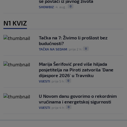
se povlači iz javnog života
0
SHOWBIZ
|
4. aug.
|
N1 KVIZ
Tačka na 7: Živimo li prošlost bez
budućnosti?
0
TAČKA NA SEDAM
|
prije 2 h
|
Marija Šerifović pred više hiljada
posjetitelja na Piroti zatvorila 'Dane
dijaspore 2026' u Travniku
0
VIJESTI
|
prije 5 h
|
U Novom danu govorimo o rekordnim
vrućinama i energetskoj sigurnosti
0
VIJESTI
|
prije 4 h
|