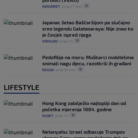
0
NOGOMET
|
prije 27 min
|
Japanac šetao Baščaršijom pa slučajno
sreo legendu Galatasaraya: Nije znao ko
je čovjek ispred njega
0
VIRALNO
|
prije 1 h
|
Pedofilija na moru: Muškarci mobitelima
snimali nagu djecu, razotkrili ih građani
0
REGIJA
|
prije 50 min
|
LIFESTYLE
Hong Kong zabilježio najtopliji dan od
početka mjerenja 1884. godine
0
SVIJET
|
prije 1 h
|
Netanyahu: Izrael odbacuje Trumpov
plan za Gazu, nema povlačenja dok se