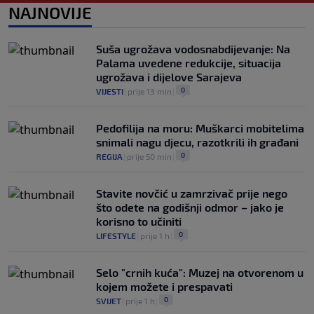
0
NOGOMET
|
prije 6 h
|
NAJNOVIJE
"Peković je imao 140 kila, nisam mogao
to da ga pitam": Luda priča NBA zvijezde,
Suša ugrožava vodosnabdijevanje: Na
htio je samo jednu stvar
Palama uvedene redukcije, situacija
0
KOŠARKA
|
prije 6 h
|
ugrožava i dijelove Sarajeva
0
VIJESTI
|
prije 13 min
|
Pedofilija na moru: Muškarci mobitelima
snimali nagu djecu, razotkrili ih građani
0
REGIJA
|
prije 50 min
|
Stavite novčić u zamrzivač prije nego
što odete na godišnji odmor – jako je
korisno to učiniti
0
LIFESTYLE
|
prije 1 h
|
Selo "crnih kuća": Muzej na otvorenom u
kojem možete i prespavati
0
SVIJET
|
prije 1 h
|