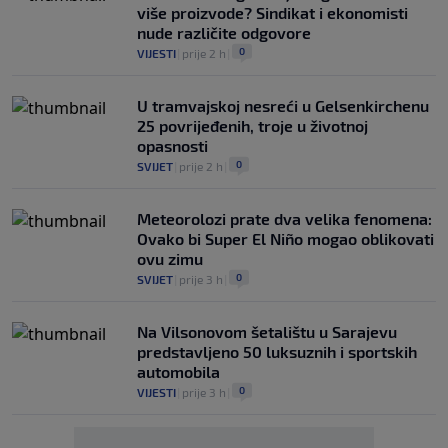
više proizvode? Sindikat i ekonomisti
nude različite odgovore
0
VIJESTI
|
prije 2 h
|
U tramvajskoj nesreći u Gelsenkirchenu
25 povrijeđenih, troje u životnoj
opasnosti
0
SVIJET
|
prije 2 h
|
Meteorolozi prate dva velika fenomena:
Ovako bi Super El Niño mogao oblikovati
ovu zimu
0
SVIJET
|
prije 3 h
|
Na Vilsonovom šetalištu u Sarajevu
predstavljeno 50 luksuznih i sportskih
automobila
0
VIJESTI
|
prije 3 h
|