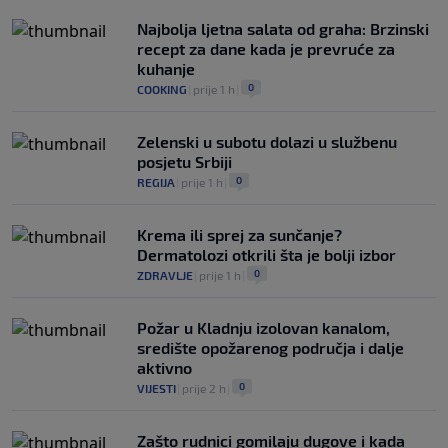
0
NOGOMET
|
prije 5 h
|
Najbolja ljetna salata od graha: Brzinski
recept za dane kada je prevruće za
kuhanje
0
COOKING
|
prije 1 h
|
Zelenski u subotu dolazi u službenu
posjetu Srbiji
0
REGIJA
|
prije 1 h
|
Krema ili sprej za sunčanje?
Dermatolozi otkrili šta je bolji izbor
0
ZDRAVLJE
|
prije 1 h
|
Požar u Kladnju izolovan kanalom,
središte opožarenog područja i dalje
aktivno
0
VIJESTI
|
prije 2 h
|
Zašto rudnici gomilaju dugove i kada