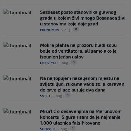
Šezdeset posto stanovnika glavnog
grada u kojem živi mnogo Bosanaca živi
u stanovima koje daje grad
0
EKONOMIJA
|
5. aug.
|
Mokra plahta na prozoru hladi sobu
bolje od ventilatora, ali samo ako je
ispunjen jedan uslov
0
LIFESTYLE
|
5. aug.
|
Na najtoplijem naseljenom mjestu na
svijetu ljudi rukama vade so, a karavan
do prve pijace putuje dva dana
0
SVIJET
|
5. aug.
|
Misirlić o dešavanjima na Merlinovom
koncertu: Siguran sam da je najmanje
1.000 ulaznica falsifikovano
0
SHOWBIZ
|
5. aug.
|