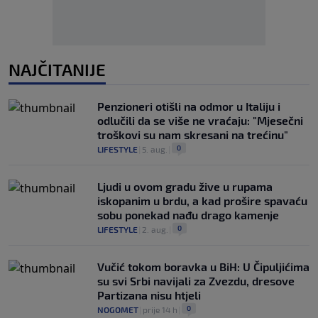
NAJČITANIJE
Penzioneri otišli na odmor u Italiju i
odlučili da se više ne vraćaju: "Mjesečni
troškovi su nam skresani na trećinu"
0
LIFESTYLE
|
5. aug.
|
Ljudi u ovom gradu žive u rupama
iskopanim u brdu, a kad prošire spavaću
sobu ponekad nađu drago kamenje
0
LIFESTYLE
|
2. aug.
|
Vučić tokom boravka u BiH: U Čipuljićima
su svi Srbi navijali za Zvezdu, dresove
Partizana nisu htjeli
0
NOGOMET
|
prije 14 h
|