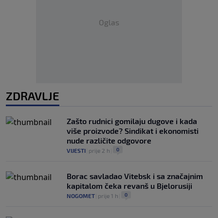
Oglas
ZDRAVLJE
Zašto rudnici gomilaju dugove i kada
više proizvode? Sindikat i ekonomisti
nude različite odgovore
0
VIJESTI
|
prije 2 h
|
Borac savladao Vitebsk i sa značajnim
kapitalom čeka revanš u Bjelorusiji
0
NOGOMET
|
prije 1 h
|