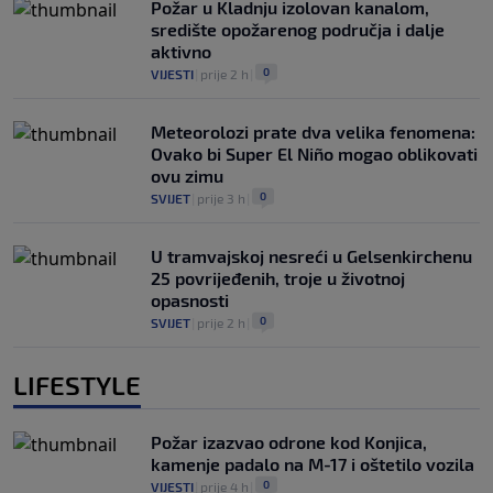
Požar u Kladnju izolovan kanalom,
središte opožarenog područja i dalje
aktivno
0
VIJESTI
|
prije 2 h
|
Meteorolozi prate dva velika fenomena:
Ovako bi Super El Niño mogao oblikovati
ovu zimu
0
SVIJET
|
prije 3 h
|
U tramvajskoj nesreći u Gelsenkirchenu
25 povrijeđenih, troje u životnoj
opasnosti
0
SVIJET
|
prije 2 h
|
LIFESTYLE
Požar izazvao odrone kod Konjica,
kamenje padalo na M-17 i oštetilo vozila
0
VIJESTI
|
prije 4 h
|