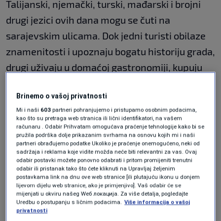
Talijanski, njemački, turski, mađarski i brojni
drugi jezici ovih dana mogu se čuti na
sarajevskim ulicama. Dok jedni turisti obilaze
znamenitosti i upoznaju bogatu historiju grada,
drugi uživaju u domaćoj gastronomiji, kupuju
suvenire i bilježe uspomene koje će zasigurno
Brinemo o vašoj privatnosti
dugo pamtiti.
Mi i naši
603
partneri pohranjujemo i pristupamo osobnim podacima,
kao što su pretraga web stranica ili lični identifikatori, na vašem
Da Sarajevo ostaje jedna od najatraktivnijih
računaru . Odabir Prihvatam omogućava praćenje tehnologije kako bi se
pružila podrška dolje prikazanim svrhama na osnovu kojih mi i naši
destinacija za domaće i strane goste potvrđuju
partneri obrađujemo podatke Ukoliko je praćenje onemogućeno, neki od
i statistički podaci. Samo tokom aprila Kanton
sadržaja i reklama koje vidite možda neće biti relevantni za vas. Ovaj
odabir postavki možete ponovno odabrati i pritom promijeniti trenutni
Sarajevo posjetilo je gotovo 72 hiljade turista
odabir ili pristanak tako što ćete kliknuti na Upravljaj željenim
postavkama link na dnu ove web stranice [ili plutajuću ikonu u donjem
koji su ostvarili više od 161 hiljadu noćenja.
lijevom dijelu web stranice, ako je primjenjivo]. Vaš odabir će se
mijenjati u okviru našeg Wеб локација. Za više detalja, pogledajte
Uredbu o postupanju s ličnim podacima.
Više informacija o vašoj
Tokom aprila, najviše gostiju u Sarajevo stiglo
privatnosti