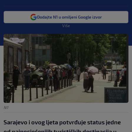
Dodajte N1 u omiljeni Google izvor
Više
N1
Sarajevo i ovog ljeta potvrđuje status jedne
od najposjećenijih turističkih destinacija u