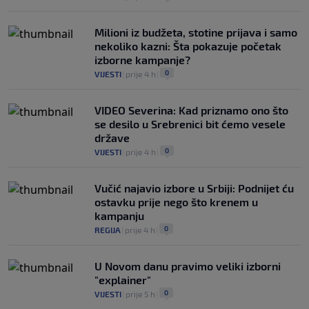
Milioni iz budžeta, stotine prijava i samo
nekoliko kazni: Šta pokazuje početak
izborne kampanje?
0
VIJESTI
|
prije 4 h
|
VIDEO Severina: Kad priznamo ono što
se desilo u Srebrenici bit ćemo vesele
države
0
VIJESTI
|
prije 4 h
|
Vučić najavio izbore u Srbiji: Podnijet ću
ostavku prije nego što krenem u
kampanju
0
REGIJA
|
prije 4 h
|
U Novom danu pravimo veliki izborni
"explainer"
0
VIJESTI
|
prije 5 h
|