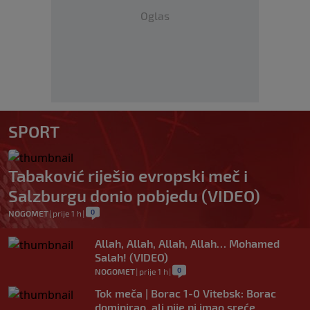
Oglas
SPORT
Tabaković riješio evropski meč i
Salzburgu donio pobjedu (VIDEO)
0
NOGOMET
|
prije 1 h
|
Allah, Allah, Allah, Allah… Mohamed
Salah! (VIDEO)
0
NOGOMET
|
prije 1 h
|
Tok meča | Borac 1-0 Vitebsk: Borac
dominirao, ali nije ni imao sreće