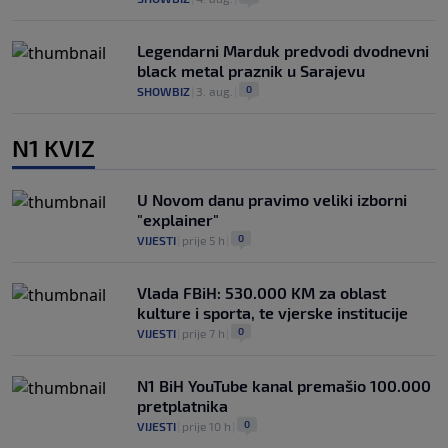
Legendarni Marduk predvodi dvodnevni
black metal praznik u Sarajevu
0
SHOWBIZ
|
3. aug.
|
N1 KVIZ
U Novom danu pravimo veliki izborni
"explainer"
0
VIJESTI
|
prije 5 h
|
Vlada FBiH: 530.000 KM za oblast
kulture i sporta, te vjerske institucije
0
VIJESTI
|
prije 7 h
|
N1 BiH YouTube kanal premašio 100.000
pretplatnika
0
VIJESTI
|
prije 10 h
|