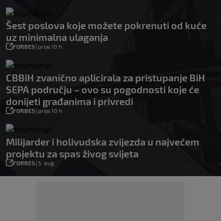
Šest poslova koje možete pokrenuti od kuće
uz minimalna ulaganja
FORBES
|
prije 10 h
CBBiH zvanično aplicirala za pristupanje BiH
SEPA području – ovo su pogodnosti koje će
donijeti građanima i privredi
FORBES
|
prije 10 h
Milijarder i holivudska zvijezda u najvećem
projektu za spas živog svijeta
FORBES
|
5. aug.