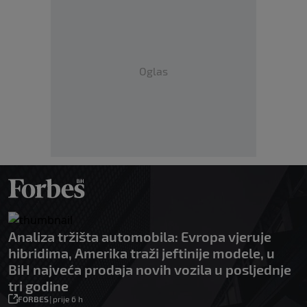
Oglas
Analiza tržišta automobila: Evropa vjeruje
hibridima, Amerika traži jeftinije modele, u
BiH najveća prodaja novih vozila u posljednje
tri godine
FORBES
|
prije 6 h