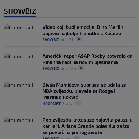
SHOWBIZ
Video koji budi emocije: Dino Merlin
objavio najbolje trenutke s Koševa
0
SHOWBIZ
|
prije 7 h
|
Američki reper A$AP Rocky potvrdio da
Rihanna radi na novim pjesmama
0
SHOWBIZ
|
prije 10 h
|
Bivša Mamićeva supruga se udala za
NBA zvijezdu, pjevala se Rozga i
Marinko Rokvić
0
NOGOMET
|
5. aug.
|
Pop zvijezda kroz suze najavila pauzu u
karijeri: Ariana Grande pojasnila zašto
se povlači iz javnog života
0
SHOWBIZ
|
4. aug.
|