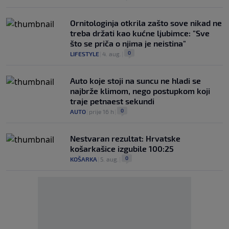
Ornitologinja otkrila zašto sove nikad ne
treba držati kao kućne ljubimce: "Sve
što se priča o njima je neistina"
0
LIFESTYLE
|
4. aug.
|
Auto koje stoji na suncu ne hladi se
najbrže klimom, nego postupkom koji
traje petnaest sekundi
0
AUTO
|
prije 16 h
|
Nestvaran rezultat: Hrvatske
košarkašice izgubile 100:25
0
KOŠARKA
|
5. aug.
|