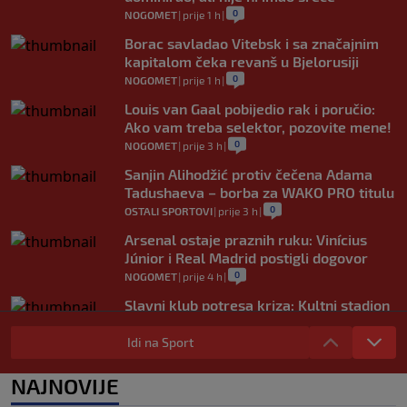
0
NOGOMET
|
prije 1 h
|
Borac savladao Vitebsk i sa značajnim
kapitalom čeka revanš u Bjelorusiji
0
NOGOMET
|
prije 1 h
|
Louis van Gaal pobijedio rak i poručio:
Ako vam treba selektor, pozovite mene!
0
NOGOMET
|
prije 3 h
|
Sanjin Alihodžić protiv čečena Adama
Tadushaeva – borba za WAKO PRO titulu
0
OSTALI SPORTOVI
|
prije 3 h
|
Arsenal ostaje praznih ruku: Vinícius
Júnior i Real Madrid postigli dogovor
0
NOGOMET
|
prije 4 h
|
Slavni klub potresa kriza: Kultni stadion
u Italiji bit će prazan na početku sezone,
navijači objavili rat upravi
Idi na Sport
0
NOGOMET
|
prije 4 h
|
NAJNOVIJE
Izvinjenje s elementima prijetnje i
„gomila slabića“ u UEFA-i