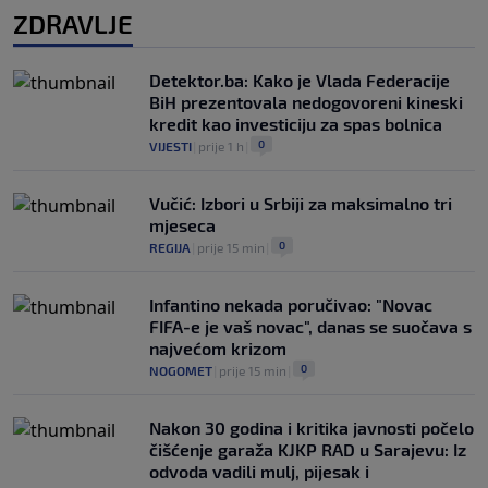
ZDRAVLJE
Detektor.ba: Kako je Vlada Federacije
BiH prezentovala nedogovoreni kineski
kredit kao investiciju za spas bolnica
0
VIJESTI
|
prije 1 h
|
Vučić: Izbori u Srbiji za maksimalno tri
mjeseca
0
REGIJA
|
prije 15 min
|
Infantino nekada poručivao: "Novac
FIFA-e je vaš novac", danas se suočava s
najvećom krizom
0
NOGOMET
|
prije 15 min
|
Nakon 30 godina i kritika javnosti počelo
čišćenje garaža KJKP RAD u Sarajevu: Iz
odvoda vadili mulj, pijesak i