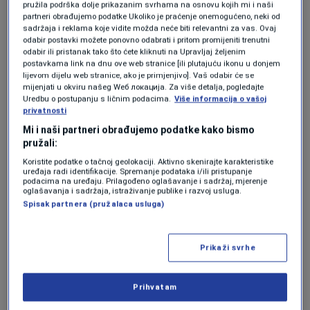
pružila podrška dolje prikazanim svrhama na osnovu kojih mi i naši
partneri obrađujemo podatke Ukoliko je praćenje onemogućeno, neki od
sadržaja i reklama koje vidite možda neće biti relevantni za vas. Ovaj
odabir postavki možete ponovno odabrati i pritom promijeniti trenutni
odabir ili pristanak tako što ćete kliknuti na Upravljaj željenim
postavkama link na dnu ove web stranice [ili plutajuću ikonu u donjem
lijevom dijelu web stranice, ako je primjenjivo]. Vaš odabir će se
Program N1 televizije možete pratiti UŽIVO na
ovom
mijenjati u okviru našeg Wеб локација. Za više detalja, pogledajte
linku
kao i putem aplikacija za
An
droid
|
iPhone/iPad
Uredbu o postupanju s ličnim podacima.
Više informacija o vašoj
privatnosti
Mi i naši partneri obrađujemo podatke kako bismo
pružali:
Koristite podatke o tačnoj geolokaciji. Aktivno skenirajte karakteristike
uređaja radi identifikacije. Spremanje podataka i/ili pristupanje
podacima na uređaju. Prilagođeno oglašavanje i sadržaj, mjerenje
oglašavanja i sadržaja, istraživanje publike i razvoj usluga.
Spisak partnera (pružalaca usluga)
Prikaži svrhe
Prihvatam