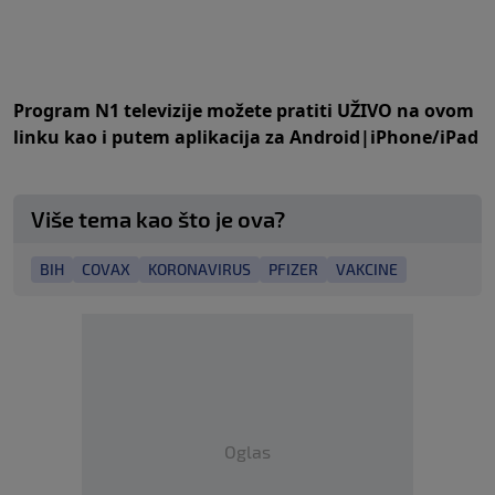
Program N1 televizije možete pratiti UŽIVO na
ovom
linku
kao i putem aplikacija za
An
droid
|
iPhone/iPad
Više tema kao što je ova?
BIH
COVAX
KORONAVIRUS
PFIZER
VAKCINE
Oglas