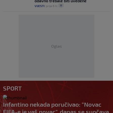
odavno trebale biti uvedene
0
VIJESTI
|
prije 6 h
|
Oglas
SPORT
Infantino nekada poručivao: "Novac
FIFA-e je vaš novac", danas se suočava