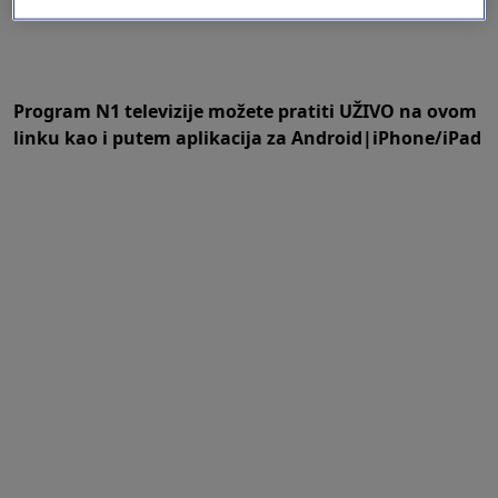
Program N1 televizije možete pratiti UŽIVO na
ovom
linku
kao i putem aplikacija za
An
droid
|
iPhone/iPad