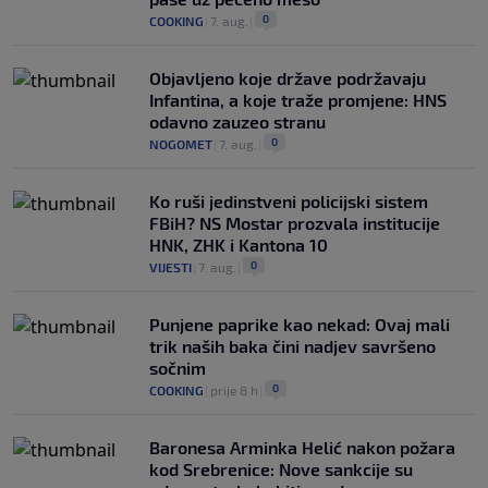
0
COOKING
|
7. aug.
|
Objavljeno koje države podržavaju
Infantina, a koje traže promjene: HNS
odavno zauzeo stranu
0
NOGOMET
|
7. aug.
|
Ko ruši jedinstveni policijski sistem
FBiH? NS Mostar prozvala institucije
HNK, ZHK i Kantona 10
0
VIJESTI
|
7. aug.
|
Punjene paprike kao nekad: Ovaj mali
trik naših baka čini nadjev savršeno
sočnim
0
COOKING
|
prije 8 h
|
Baronesa Arminka Helić nakon požara
kod Srebrenice: Nove sankcije su