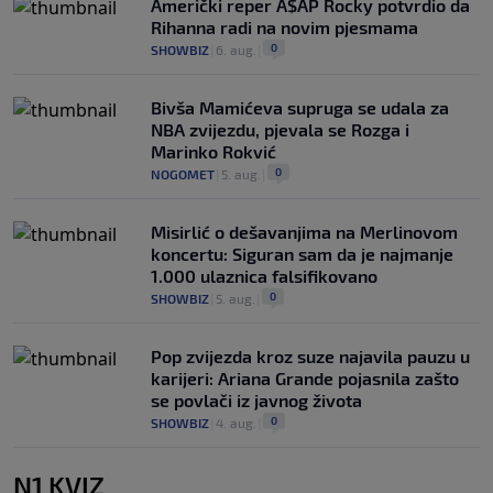
Američki reper A$AP Rocky potvrdio da
Rihanna radi na novim pjesmama
0
SHOWBIZ
|
6. aug.
|
Bivša Mamićeva supruga se udala za
NBA zvijezdu, pjevala se Rozga i
Marinko Rokvić
0
NOGOMET
|
5. aug.
|
Misirlić o dešavanjima na Merlinovom
koncertu: Siguran sam da je najmanje
1.000 ulaznica falsifikovano
0
SHOWBIZ
|
5. aug.
|
Pop zvijezda kroz suze najavila pauzu u
karijeri: Ariana Grande pojasnila zašto
se povlači iz javnog života
0
SHOWBIZ
|
4. aug.
|
N1 KVIZ