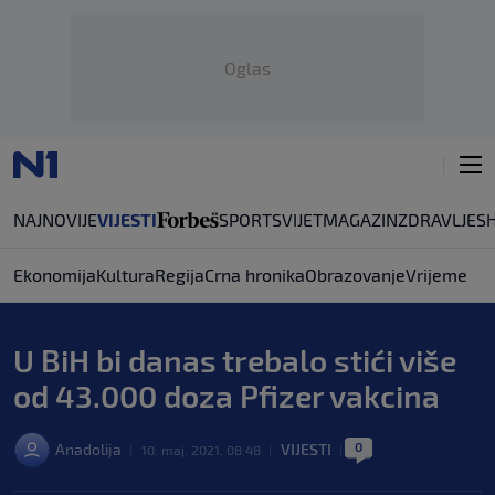
Oglas
NAJNOVIJE
VIJESTI
SPORT
SVIJET
MAGAZIN
ZDRAVLJE
S
Ekonomija
Kultura
Regija
Crna hronika
Obrazovanje
Vrijeme
U BiH bi danas trebalo stići više
od 43.000 doza Pfizer vakcina
0
Anadolija
VIJESTI
|
10. maj. 2021. 08:48
|
|