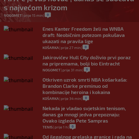
s najvećom krizom
0
NOGOMET
|
prije 15 min
|
Enes Kanter Freedom želi na WNBA
draft: Neobičnim potezom pokušava
ukazati na pravila lige
0
KOŠARKA
|
prije 27 min
|
Jakirovićev Hull City doživio prvi poraz
na pripremama, bolji bio Eintracht
0
NOGOMET
|
prije 31 min
|
Otkriven uzrok smrti NBA košarkaša:
Brandon Clarke preminuo od
kombinacije heroina i kokaina
0
KOŠARKA
|
prije 34 min
|
Nekada je vladao svjetskim tenisom,
danas ga mnogi jedva prepoznaju:
Ovako izgleda Pete Sampras
0
TENIS
|
prije 1 h
|
Od ilegalnog prelaska granice i rada na