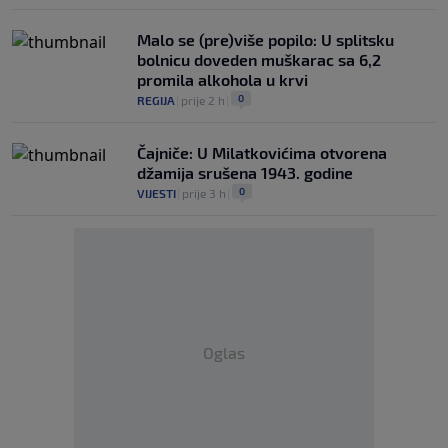
Malo se (pre)više popilo: U splitsku
bolnicu doveden muškarac sa 6,2
promila alkohola u krvi
0
REGIJA
|
prije 2 h
|
Čajniče: U Milatkovićima otvorena
džamija srušena 1943. godine
0
VIJESTI
|
prije 3 h
|
Oglas