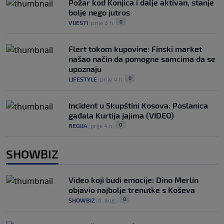
Požar kod Konjica i dalje aktivan, stanje
bolje nego jutros
0
VIJESTI
|
prije 3 h
|
Flert tokom kupovine: Finski market
našao način da pomogne samcima da se
upoznaju
0
LIFESTYLE
|
prije 4 h
|
Incident u Skupštini Kosova: Poslanica
gađala Kurtija jajima (VIDEO)
0
REGIJA
|
prije 4 h
|
SHOWBIZ
Video koji budi emocije: Dino Merlin
objavio najbolje trenutke s Koševa
0
SHOWBIZ
|
6. aug.
|