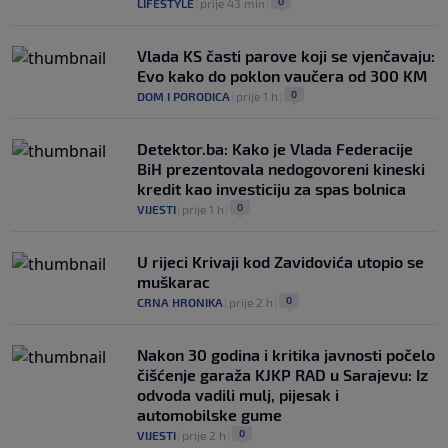
0
LIFESTYLE
|
prije 43 min
|
Vlada KS časti parove koji se vjenčavaju:
Evo kako do poklon vaučera od 300 KM
0
DOM I PORODICA
|
prije 1 h
|
Detektor.ba: Kako je Vlada Federacije
BiH prezentovala nedogovoreni kineski
kredit kao investiciju za spas bolnica
0
VIJESTI
|
prije 1 h
|
U rijeci Krivaji kod Zavidovića utopio se
muškarac
0
CRNA HRONIKA
|
prije 2 h
|
Nakon 30 godina i kritika javnosti počelo
čišćenje garaža KJKP RAD u Sarajevu: Iz
odvoda vadili mulj, pijesak i
automobilske gume
0
VIJESTI
|
prije 2 h
|