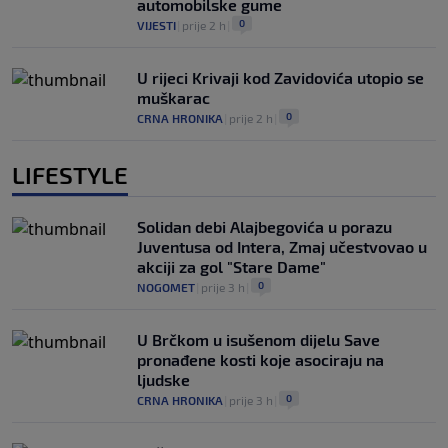
automobilske gume
0
VIJESTI
|
prije 2 h
|
U rijeci Krivaji kod Zavidovića utopio se
muškarac
0
CRNA HRONIKA
|
prije 2 h
|
LIFESTYLE
Solidan debi Alajbegovića u porazu
Juventusa od Intera, Zmaj učestvovao u
akciji za gol "Stare Dame"
0
NOGOMET
|
prije 3 h
|
U Brčkom u isušenom dijelu Save
pronađene kosti koje asociraju na
ljudske
0
CRNA HRONIKA
|
prije 3 h
|