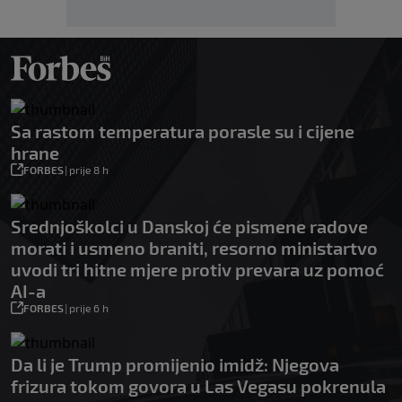
Sa rastom temperatura porasle su i cijene
hrane
FORBES
|
prije 8 h
Srednjoškolci u Danskoj će pismene radove
morati i usmeno braniti, resorno ministartvo
uvodi tri hitne mjere protiv prevara uz pomoć
AI-a
FORBES
|
prije 6 h
Da li je Trump promijenio imidž: Njegova
frizura tokom govora u Las Vegasu pokrenula