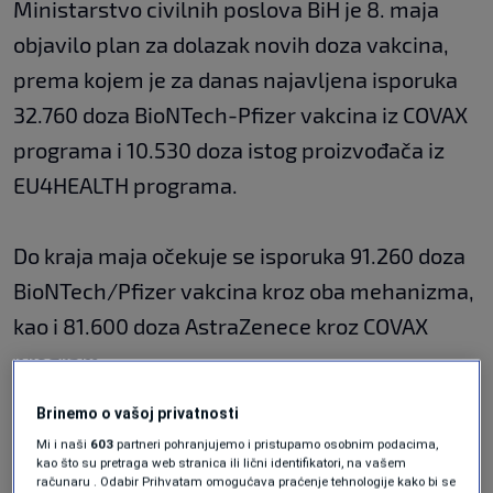
Ministarstvo civilnih poslova BiH je 8. maja
objavilo plan za dolazak novih doza vakcina,
prema kojem je za danas najavljena isporuka
32.760 doza BioNTech-Pfizer vakcina iz COVAX
programa i 10.530 doza istog proizvođača iz
EU4HEALTH programa.
Do kraja maja očekuje se isporuka 91.260 doza
BioNTech/Pfizer vakcina kroz oba mehanizma,
kao i 81.600 doza AstraZenece kroz COVAX
program.
Brinemo o vašoj privatnosti
Mi i naši
603
partneri pohranjujemo i pristupamo osobnim podacima,
kao što su pretraga web stranica ili lični identifikatori, na vašem
računaru . Odabir Prihvatam omogućava praćenje tehnologije kako bi se