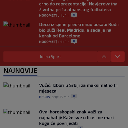
crno do reprezentacije: Nevjerovatna
životna priča albanskog fudbalera
0
NOGOMET
|
prije 1 h
|
Deco iz sjene preokrenuo posao: Rodri
bio bliži Real Madridu, a sada je na
korak od Barcelone
0
NOGOMET
|
prije 1 h
|
River Plate napravio veliki posao:
Reprezentativac Argentine stigao iz
Idi na Sport
Atlético Madrida
0
NOGOMET
|
prije 1 h
|
NAJNOVIJE
Gasol savjetovao Wembanyamu:
Najopasniji je u reketu, ali mora dodatno
Vučić: Izbori u Srbiji za maksimalno tri
ojačati
mjeseca
0
KOŠARKA
|
prije 1 h
|
0
REGIJA
|
prije 15 min
|
Ovaj horoskopski znak važi za
najbahatiji: Kaže sve u lice i ne mari
koga će povrijediti