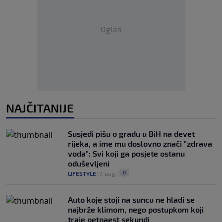
Oglas
NAJČITANIJE
Susjedi pišu o gradu u BiH na devet
rijeka, a ime mu doslovno znači "zdrava
voda": Svi koji ga posjete ostanu
oduševljeni
0
LIFESTYLE
|
7. aug.
|
Auto koje stoji na suncu ne hladi se
najbrže klimom, nego postupkom koji
traje petnaest sekundi