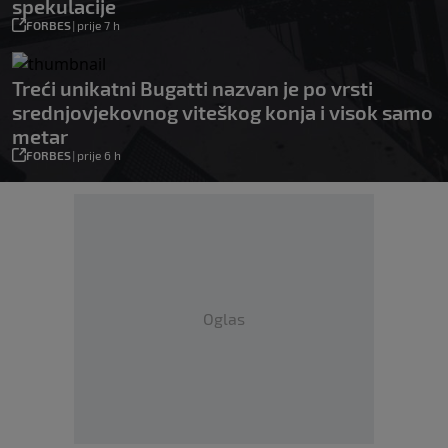
spekulacije
FORBES
|
prije 7 h
Treći unikatni Bugatti nazvan je po vrsti
srednjovjekovnog viteškog konja i visok samo
metar
FORBES
|
prije 6 h
Oglas