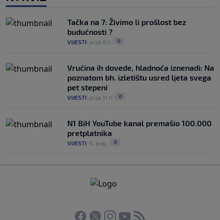
Tačka na 7: Živimo li prošlost bez
budućnosti ?
0
VIJESTI
|
prije 6 h
|
Vrućina ih dovede, hladnoća iznenadi: Na
poznatom bh. izletištu usred ljeta svega
pet stepeni
0
VIJESTI
|
prije 11 h
|
N1 BiH YouTube kanal premašio 100.000
pretplatnika
0
VIJESTI
|
6. aug.
|