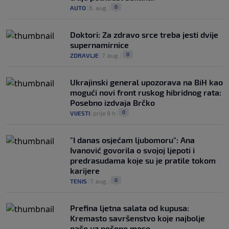
0
AUTO
|
6. aug.
|
Doktori: Za zdravo srce treba jesti dvije
supernamirnice
0
ZDRAVLJE
|
7. aug.
|
Ukrajinski general upozorava na BiH kao
mogući novi front ruskog hibridnog rata:
Posebno izdvaja Brčko
0
VIJESTI
|
prije 8 h
|
"I danas osjećam ljubomoru": Ana
Ivanović govorila o svojoj ljepoti i
predrasudama koje su je pratile tokom
karijere
0
TENIS
|
7. aug.
|
Prefina ljetna salata od kupusa:
Kremasto savršenstvo koje najbolje
paše uz pečeno meso