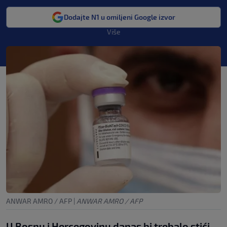
Dodajte N1 u omiljeni Google izvor
Više
ANWAR AMRO / AFP
|
ANWAR AMRO / AFP
U Bosnu i Hercegovinu danas bi trebalo stići