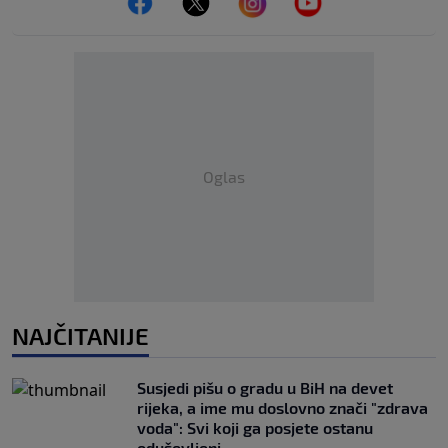
Oglas
NAJČITANIJE
Susjedi pišu o gradu u BiH na devet
rijeka, a ime mu doslovno znači "zdrava
voda": Svi koji ga posjete ostanu
oduševljeni