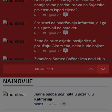
namjeravao prodati prava na Svjetsko
prvenstvo ispod cijene?
0
NOGOMET
|
prije 2 h
|
Francuzi ne podržavaju Infantina, ali ga
nisu pozvali na ostavku
0
NOGOMET
|
prije 2 h
|
Žene će prve osjetiti posljedice, ali
poručuju: Ako treba, neka bude bojkot
0
NOGOMET
|
prije 3 h
|
Zvanično: Samed Baždar ima novi klub,
zadužio broj sa velikom "težinom"
Idi na Sport
0
NOGOMET
|
prije 5 h
|
Prije nekoliko godina zaludjela je
NAJNOVIJE
internet, a onda nestala iz javnosti: Svi
se pitaju gdje je i šta radi (VIDEO)
0
OSTALI SPORTOVI
|
prije 5 h
|
Jedna osoba poginula u požaru u
Kaliforniji
0
SVIJET
|
prije 0 min.
|