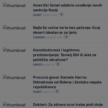
Američki Senat odobrio uvođenje novih
sankcija Rusiji
0
SVIJET
|
prije 7 min.
|
Najbrža voćna torta bez pečenja: Ovaj
desert idealan je za ljeto
0
COOKING
|
prije 12 min.
|
Konstitutivnost i legitimno
predstavljanje: Temelj BiH ili alat za
političke obračune?
0
VIJESTI
|
prije 1 h
|
Procurio govor Kamale Harris:
Odmaknula od Bidena i žestoko napala
republikance
0
SVIJET
|
prije 1 h
|
Doktori: Za zdravo srce treba jesti dvije