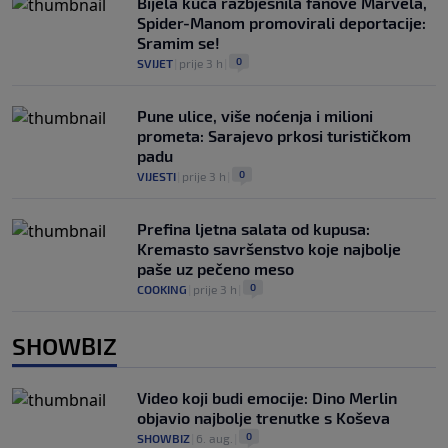
Bijela kuća razbjesnila fanove Marvela,
Spider-Manom promovirali deportacije:
Sramim se!
0
SVIJET
|
prije 3 h
|
Pune ulice, više noćenja i milioni
prometa: Sarajevo prkosi turističkom
padu
0
VIJESTI
|
prije 3 h
|
Prefina ljetna salata od kupusa:
Kremasto savršenstvo koje najbolje
paše uz pečeno meso
0
COOKING
|
prije 3 h
|
SHOWBIZ
Video koji budi emocije: Dino Merlin
objavio najbolje trenutke s Koševa
0
SHOWBIZ
|
6. aug.
|