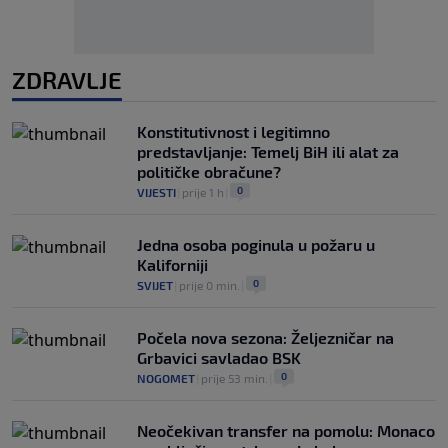
ZDRAVLJE
Konstitutivnost i legitimno
predstavljanje: Temelj BiH ili alat za
političke obračune?
0
VIJESTI
|
prije 1 h
|
Jedna osoba poginula u požaru u
Kaliforniji
0
SVIJET
|
prije 0 min.
|
Počela nova sezona: Željezničar na
Grbavici savladao BSK
0
NOGOMET
|
prije 53 min.
|
Neočekivan transfer na pomolu: Monaco