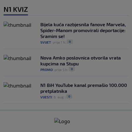
N1 KVIZ
Bijela kuća razbjesnila fanove Marvela,
Spider-Manom promovirali deportacije:
Sramim se!
0
SVIJET
|
prije 1 h
|
Nova Amko poslovnica otvorila vrata
kupcima na Stupu
0
PROMO
|
prije 5 h
|
N1 BiH YouTube kanal premašio 100.000
pretplatnika
0
VIJESTI
|
6. aug.
|