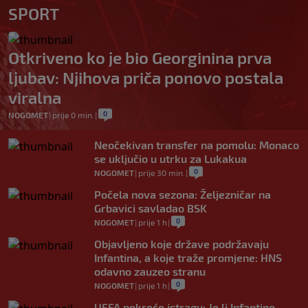
SPORT
Otkriveno ko je bio Georginina prva
ljubav: Njihova priča ponovo postala
viralna
0
NOGOMET
|
prije 0 min.
|
Neočekivan transfer na pomolu: Monaco
se uključio u utrku za Lukakua
0
NOGOMET
|
prije 30 min.
|
Počela nova sezona: Željezničar na
Grbavici savladao BSK
0
NOGOMET
|
prije 1 h
|
Objavljeno koje države podržavaju
Infantina, a koje traže promjene: HNS
odavno zauzeo stranu
0
NOGOMET
|
prije 1 h
|
UEFA pokreće istragu: Je li Infantino