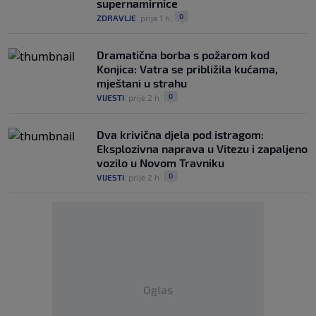
supernamirnice
0
ZDRAVLJE
|
prije 1 h
|
Dramatična borba s požarom kod
Konjica: Vatra se približila kućama,
mještani u strahu
0
VIJESTI
|
prije 2 h
|
Dva krivična djela pod istragom:
Eksplozivna naprava u Vitezu i zapaljeno
vozilo u Novom Travniku
0
VIJESTI
|
prije 2 h
|
Oglas