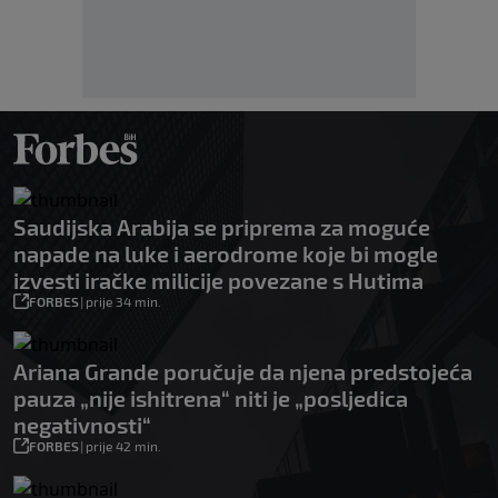
Saudijska Arabija se priprema za moguće
napade na luke i aerodrome koje bi mogle
izvesti iračke milicije povezane s Hutima
FORBES
|
prije 34 min.
Ariana Grande poručuje da njena predstojeća
pauza „nije ishitrena“ niti je „posljedica
negativnosti“
FORBES
|
prije 42 min.