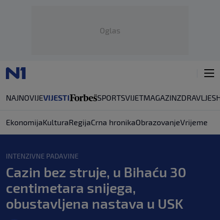
Oglas
NAJNOVIJE
VIJESTI
SPORT
SVIJET
MAGAZIN
ZDRAVLJE
S
Ekonomija
Kultura
Regija
Crna hronika
Obrazovanje
Vrijeme
INTENZIVNE PADAVINE
Cazin bez struje, u Bihaću 30
centimetara snijega,
obustavljena nastava u USK