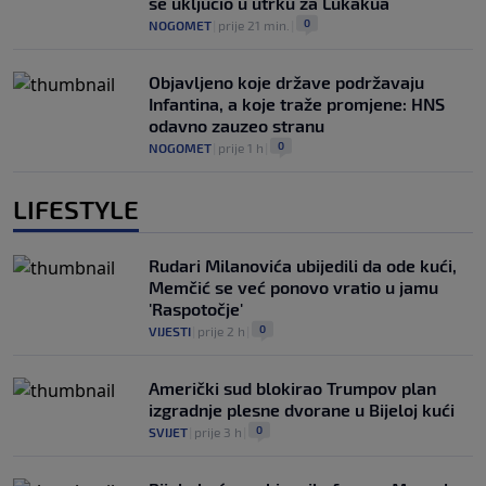
se uključio u utrku za Lukakua
0
NOGOMET
|
prije 21 min.
|
Objavljeno koje države podržavaju
Infantina, a koje traže promjene: HNS
odavno zauzeo stranu
0
NOGOMET
|
prije 1 h
|
LIFESTYLE
Rudari Milanovića ubijedili da ode kući,
Memčić se već ponovo vratio u jamu
'Raspotočje'
0
VIJESTI
|
prije 2 h
|
Američki sud blokirao Trumpov plan
izgradnje plesne dvorane u Bijeloj kući
0
SVIJET
|
prije 3 h
|