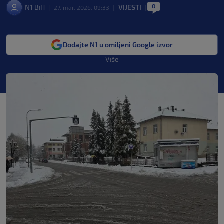
0
N1 BiH
VIJESTI
|
27. mar. 2026. 09:33
|
|
Dodajte N1 u omiljeni Google izvor
Više