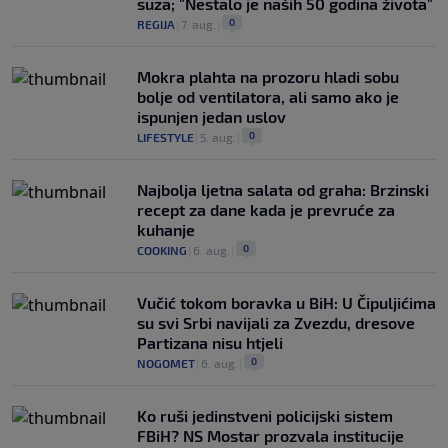
suza; "Nestalo je naših 50 godina života"
0
REGIJA
|
7. aug.
|
Mokra plahta na prozoru hladi sobu
bolje od ventilatora, ali samo ako je
ispunjen jedan uslov
0
LIFESTYLE
|
5. aug.
|
Najbolja ljetna salata od graha: Brzinski
recept za dane kada je prevruće za
kuhanje
0
COOKING
|
6. aug.
|
Vučić tokom boravka u BiH: U Čipuljićima
su svi Srbi navijali za Zvezdu, dresove
Partizana nisu htjeli
0
NOGOMET
|
6. aug.
|
Ko ruši jedinstveni policijski sistem
FBiH? NS Mostar prozvala institucije