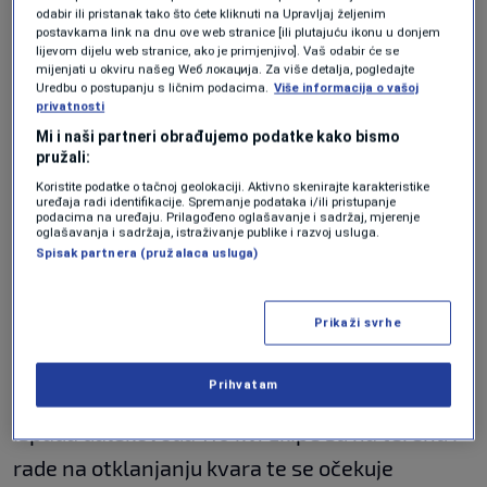
odabir ili pristanak tako što ćete kliknuti na Upravljaj željenim
dok se ne stvore uslovi za rad",
navodi se u
postavkama link na dnu ove web stranice [ili plutajuću ikonu u donjem
lijevom dijelu web stranice, ako je primjenjivo]. Vaš odabir će se
obavijesti Ministarstva.
mijenjati u okviru našeg Wеб локација. Za više detalja, pogledajte
Uredbu o postupanju s ličnim podacima.
Više informacija o vašoj
privatnosti
Nadležni su poručili da će javnost biti
Mi i naši partneri obrađujemo podatke kako bismo
blagovremeno informisana o nastavku
pružali:
odvijanja nastave, nakon što se stabilizuje
Koristite podatke o tačnoj geolokaciji. Aktivno skenirajte karakteristike
uređaja radi identifikacije. Spremanje podataka i/ili pristupanje
stanje na terenu i osiguraju osnovni uslovi za
podacima na uređaju. Prilagođeno oglašavanje i sadržaj, mjerenje
oglašavanja i sadržaja, istraživanje publike i razvoj usluga.
rad u školama, piše RTV USK.ba
Spisak partnera (pružalaca usluga)
Cazin bez struje
Prikaži svrhe
Kako je objavljeno na društvenim mrežama
Prihvatam
Cazin je ostao bez električne energije nakon
ispada dalekovoda 110 kV. Ekipe su na terenu i
rade na otklanjanju kvara te se očekuje