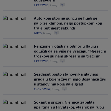
0
LIFESTYLE
|
7. aug.
|
Auto koje stoji na suncu ne hladi se
najbrže klimom, nego postupkom koji
traje petnaest sekundi
0
AUTO
|
6. aug.
|
Penzioneri otišli na odmor u Italiju i
odlučili da se više ne vraćaju: "Mjesečni
troškovi su nam skresani na trećinu"
0
LIFESTYLE
|
5. aug.
|
Šezdeset posto stanovnika glavnog
grada u kojem živi mnogo Bosanaca živi
u stanovima koje daje grad
0
EKONOMIJA
|
5. aug.
|
Šokantni prizori: Njemica zapalila
apartman u Hrvatskoj, vlasnik na rubu