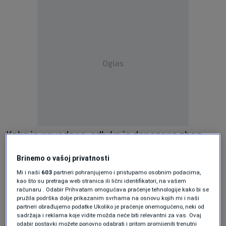
Oglas
Kako je navedeno, odluka je donesena zbog
otežanih vremenskih uslova i problema s
Brinemo o vašoj privatnosti
napajanjem električnom energijom.
Mi i naši
603
partneri pohranjujemo i pristupamo osobnim podacima,
kao što su pretraga web stranica ili lični identifikatori, na vašem
"Zbog nastale situacije u vezi sa nestankom
računaru . Odabir Prihvatam omogućava praćenje tehnologije kako bi se
pružila podrška dolje prikazanim svrhama na osnovu kojih mi i naši
struje i obilnim snježnim padavinama,
partneri obrađujemo podatke Ukoliko je praćenje onemogućeno, neki od
sadržaja i reklama koje vidite možda neće biti relevantni za vas. Ovaj
obustavlja se nastava u osnovnim školama
odabir postavki možete ponovno odabrati i pritom promijeniti trenutni