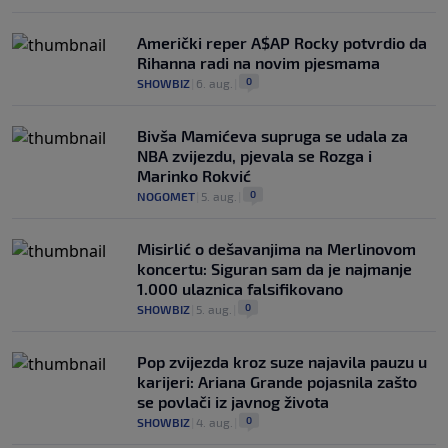
Američki reper A$AP Rocky potvrdio da
Rihanna radi na novim pjesmama
0
SHOWBIZ
|
6. aug.
|
Bivša Mamićeva supruga se udala za
NBA zvijezdu, pjevala se Rozga i
Marinko Rokvić
0
NOGOMET
|
5. aug.
|
Misirlić o dešavanjima na Merlinovom
koncertu: Siguran sam da je najmanje
1.000 ulaznica falsifikovano
0
SHOWBIZ
|
5. aug.
|
Pop zvijezda kroz suze najavila pauzu u
karijeri: Ariana Grande pojasnila zašto
se povlači iz javnog života
0
SHOWBIZ
|
4. aug.
|