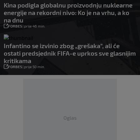
Kina podigla globalnu proizvodnju nuklearne
energije na rekordni nivo: Ko je na vrhu, a ko
na dnu
FORBES
|
prije 46 min.
Infantino se izvinio zbog „grešaka“, ali će
ostati predsjednik FIFA-e uprkos sve glasnijim
kritikama
FORBES
|
prije 50 min.
Oglas