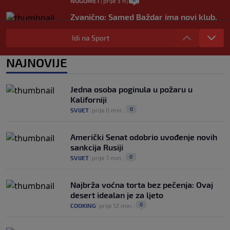
NOGOMET
|
prije 3 h
|
Zvanično: Samed Baždar ima novi klub,
zadužio broj sa velikom "težinom"
Idi na Sport
0
NOGOMET
|
prije 5 h
|
Prije nekoliko godina zaludjela je
NAJNOVIJE
internet, a onda nestala iz javnosti: Svi
se pitaju gdje je i šta radi (VIDEO)
0
OSTALI SPORTOVI
|
prije 5 h
|
Jedna osoba poginula u požaru u
Kaliforniji
0
SVIJET
|
prije 0 min.
|
Američki Senat odobrio uvođenje novih
sankcija Rusiji
0
SVIJET
|
prije 7 min.
|
Najbrža voćna torta bez pečenja: Ovaj
desert idealan je za ljeto
0
COOKING
|
prije 12 min.
|