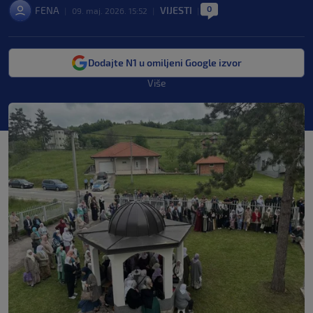
0
FENA
VIJESTI
|
09. maj. 2026. 15:52
|
|
Dodajte N1 u omiljeni Google izvor
Više