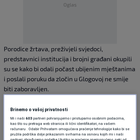
Oglas
Porodice žrtava, preživjeli svjedoci,
predstavnici institucija i brojni građani okupili
su se kako bi odali počast ubijenim mještanima
i poslali poruku da zločin u Glogovoj ne smije
biti zaboravljen.
Obilježavanje je simbolično održano na Dan
Brinemo o vašoj privatnosti
pobjede nad fašizmom, 9. maja, uz poruku da
Mi i naši
603
partneri pohranjujemo i pristupamo osobnim podacima,
se upravo tog datuma 1992. godine u Glogovoj
kao što su pretraga web stranica ili lični identifikatori, na vašem
računaru . Odabir Prihvatam omogućava praćenje tehnologije kako bi se
"pred očima Evrope ponovio fašizam“.
pružila podrška dolje prikazanim svrhama na osnovu kojih mi i naši
partneri obrađujemo podatke Ukoliko je praćenje onemogućeno, neki od