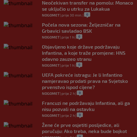
Neočekivan transfer na pomolu: Monaco
se uključio u utrku za Lukakua
0
NOGOMET
|
prije 30 min.
|
Počela nova sezona: Željezničar na
Grbavici savladao BSK
0
NOGOMET
|
prije 1 h
|
Objavljeno koje države podržavaju
Infantina, a koje traže promjene: HNS
odavno zauzeo stranu
0
NOGOMET
|
prije 1 h
|
UEFA pokreće istragu: Je li Infantino
namjeravao prodati prava na Svjetsko
prvenstvo ispod cijene?
0
NOGOMET
|
prije 2 h
|
Francuzi ne podržavaju Infantina, ali ga
nisu pozvali na ostavku
0
NOGOMET
|
prije 2 h
|
Žene će prve osjetiti posljedice, ali
poručuju: Ako treba, neka bude bojkot
0