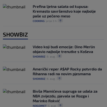
Prefina ljetna salata od kupusa:
Kremasto savršenstvo koje najbolje
paše uz pečeno meso
0
COOKING
|
prije 3 h
|
SHOWBIZ
Video koji budi emocije: Dino Merlin
objavio najbolje trenutke s Koševa
0
SHOWBIZ
|
6. aug.
|
Američki reper A$AP Rocky potvrdio da
Rihanna radi na novim pjesmama
0
SHOWBIZ
|
6. aug.
|
Bivša Mamićeva supruga se udala za
NBA zvijezdu, pjevala se Rozga i
Marinko Rokvić
0
NOGOMET
|
5. aug.
|