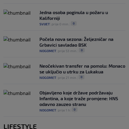
Jedna osoba poginula u požaru u
Kaliforniji
0
SVIJET
|
prije 0 min.
|
Počela nova sezona: Željezničar na
Grbavici savladao BSK
0
NOGOMET
|
prije 53 min.
|
Neočekivan transfer na pomolu: Monaco
se uključio u utrku za Lukakua
0
NOGOMET
|
prije 21 min.
|
Objavljeno koje države podržavaju
Infantina, a koje traže promjene: HNS
odavno zauzeo stranu
0
NOGOMET
|
prije 1 h
|
LIFESTYLE