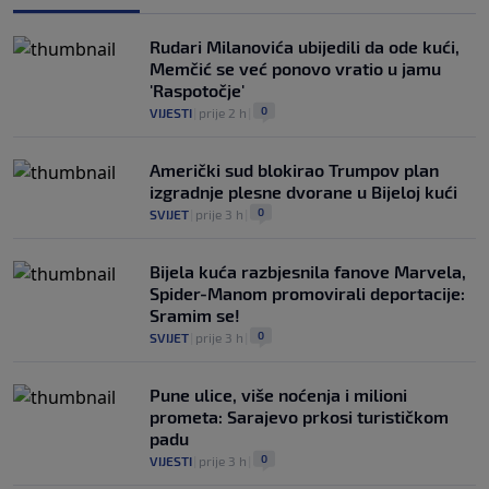
Rudari Milanovića ubijedili da ode kući,
Memčić se već ponovo vratio u jamu
'Raspotočje'
0
VIJESTI
|
prije 2 h
|
Američki sud blokirao Trumpov plan
izgradnje plesne dvorane u Bijeloj kući
0
SVIJET
|
prije 3 h
|
Bijela kuća razbjesnila fanove Marvela,
Spider-Manom promovirali deportacije:
Sramim se!
0
SVIJET
|
prije 3 h
|
Pune ulice, više noćenja i milioni
prometa: Sarajevo prkosi turističkom
padu
0
VIJESTI
|
prije 3 h
|