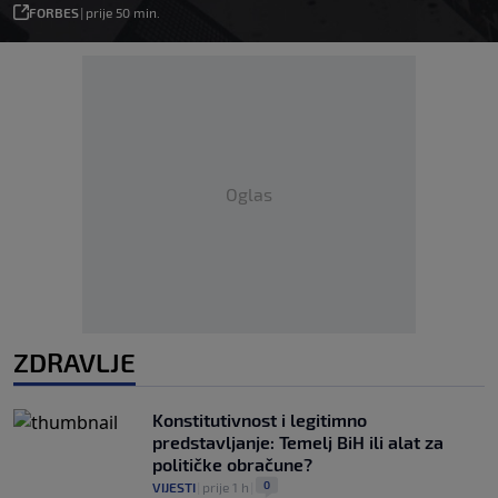
FORBES
|
prije 50 min.
Oglas
ZDRAVLJE
Konstitutivnost i legitimno
predstavljanje: Temelj BiH ili alat za
političke obračune?
0
VIJESTI
|
prije 1 h
|