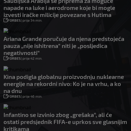
Saudijska Arabija se priprema za moguće
napade na luke i aerodrome koje bi mogle
izvesti iračke milicije povezane s Hutima
FORBES
|
prije 34 min.
Ariana Grande poručuje da njena predstojeća
pauza „nije ishitrena“ niti je „posljedica
negativnosti“
FORBES
|
prije 42 min.
Kina podigla globalnu proizvodnju nuklearne
energije na rekordni nivo: Ko je na vrhu, a ko
na dnu
FORBES
|
prije 46 min.
Infantino se izvinio zbog „grešaka“, ali će
ostati predsjednik FIFA-e uprkos sve glasnijim
kritikama