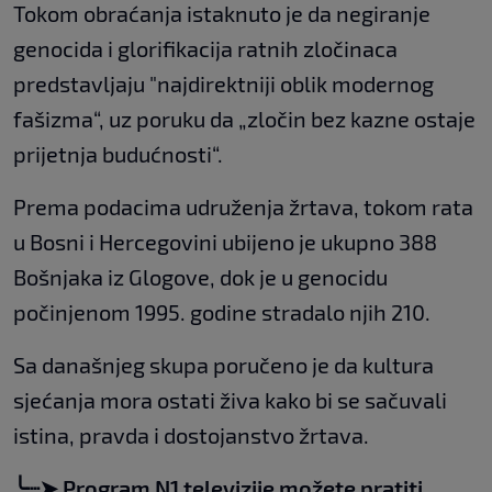
Tokom obraćanja istaknuto je da negiranje
genocida i glorifikacija ratnih zločinaca
predstavljaju "najdirektniji oblik modernog
fašizma“, uz poruku da „zločin bez kazne ostaje
prijetnja budućnosti“.
Prema podacima udruženja žrtava, tokom rata
u Bosni i Hercegovini ubijeno je ukupno 388
Bošnjaka iz Glogove, dok je u genocidu
počinjenom 1995. godine stradalo njih 210.
Sa današnjeg skupa poručeno je da kultura
sjećanja mora ostati živa kako bi se sačuvali
istina, pravda i dostojanstvo žrtava.
╰┈➤ Program N1 televizije možete pratiti