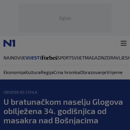
Oglas
NAJNOVIJE
VIJESTI
SPORT
SVIJET
MAGAZIN
ZDRAVLJE
S
Ekonomija
Kultura
Regija
Crna hronika
Obrazovanje
Vrijeme
UBIJENO 65 CIVILA
U bratunačkom naselju Glogova
obilježena 34. godišnjica od
masakra nad Bošnjacima