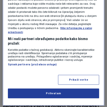
sadržaja i reklama koje vidite možda neće biti relevantni za vas. Ovaj
Program je počeo obraćanjem mjesnog imama
odabir postavki možete ponovno odabrati i pritom promijeniti trenutni
odabir ili pristanak tako što ćete kliknuti na Upravljaj željenim
Hariz Čomić, nakon čega su proučena Fatiha i
postavkama link na dnu ove web stranice [ili plutajuću ikonu u donjem
lijevom dijelu web stranice, ako je primjenjivo]. Vaš odabir će se
položeno cvijeće na spomen-obilježju ispred
mijenjati u okviru našeg Wеб локација. Za više detalja, pogledajte
Uredbu o postupanju s ličnim podacima.
Više informacija o vašoj
džamije. Prisutni su potom obišli lokalitet
privatnosti
masovne grobnice iz koje su ekshumirani
Mi i naši partneri obrađujemo podatke kako bismo
pružali:
posmrtni ostaci 40 mještana.
Koristite podatke o tačnoj geolokaciji. Aktivno skenirajte karakteristike
uređaja radi identifikacije. Spremanje podataka i/ili pristupanje
Historijski čas održao je preživjeli svjedok
podacima na uređaju. Prilagođeno oglašavanje i sadržaj, mjerenje
oglašavanja i sadržaja, istraživanje publike i razvoj usluga.
masakra Omer Delić, koji je podsjetio na
Spisak partnera (pružalaca usluga)
događaje iz maja 1992. godine, kada su srpske
snage opkolile selo, zapalile kuće i izvršile
Prikaži svrhe
masovno strijeljanje civila.
Prihvatam
"Istina se mora prenositi mlađim
generacijama kako se ovakvi zločini nikada i