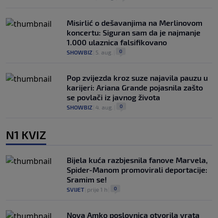
Misirlić o dešavanjima na Merlinovom
koncertu: Siguran sam da je najmanje
1.000 ulaznica falsifikovano
0
SHOWBIZ
|
5. aug.
|
Pop zvijezda kroz suze najavila pauzu u
karijeri: Ariana Grande pojasnila zašto
se povlači iz javnog života
0
SHOWBIZ
|
4. aug.
|
N1 KVIZ
Bijela kuća razbjesnila fanove Marvela,
Spider-Manom promovirali deportacije:
Sramim se!
0
SVIJET
|
prije 1 h
|
Nova Amko poslovnica otvorila vrata