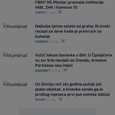
FBiH? NS Mostar prozvala institucije
HNK, ZHK i Kantona 10
0
VIJESTI
|
7. aug.
|
Najbolja ljetna salata od graha: Brzinski
recept za dane kada je prevruće za
kuhanje
0
COOKING
|
6. aug.
|
Vučić tokom boravka u BiH: U Čipuljićima
su svi Srbi navijali za Zvezdu, dresove
Partizana nisu htjeli
0
NOGOMET
|
6. aug.
|
Uz Zemlju već sto godina putuje još
jedan objekat, a kineska sonda ga je
prošlog mjeseca prvi put snimila izbliza
0
NAUKA
|
6. aug.
|