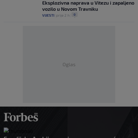
Eksplozivna naprava u Vitezu i zapaljeno
vozilo u Novom Travniku
0
VIJESTI
|
prije 2 h
|
Oglas