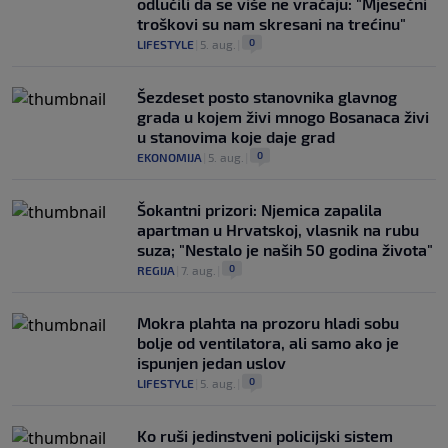
odlučili da se više ne vraćaju: "Mjesečni
troškovi su nam skresani na trećinu"
0
LIFESTYLE
|
5. aug.
|
Šezdeset posto stanovnika glavnog
grada u kojem živi mnogo Bosanaca živi
u stanovima koje daje grad
0
EKONOMIJA
|
5. aug.
|
Šokantni prizori: Njemica zapalila
apartman u Hrvatskoj, vlasnik na rubu
suza; "Nestalo je naših 50 godina života"
0
REGIJA
|
7. aug.
|
Mokra plahta na prozoru hladi sobu
bolje od ventilatora, ali samo ako je
ispunjen jedan uslov
0
LIFESTYLE
|
5. aug.
|
Ko ruši jedinstveni policijski sistem