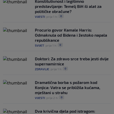
Konstitutivnost i legitimno
predstavljanje: Temelj BiH ili alat za
političke obračune?
0
VIJESTI
|
prije 1 h
|
Procurio govor Kamale Harris:
Odmaknula od Bidena i žestoko napala
republikance
0
SVIJET
|
prije 1 h
|
Doktori: Za zdravo srce treba jesti dvije
supernamirnice
0
ZDRAVLJE
|
prije 1 h
|
Dramatična borba s požarom kod
Konjica: Vatra se približila kućama,
mještani u strahu
0
VIJESTI
|
prije 2 h
|
Dva krivična djela pod istragom: