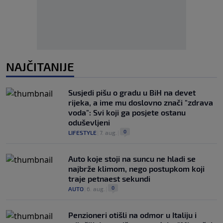
NAJČITANIJE
Susjedi pišu o gradu u BiH na devet
rijeka, a ime mu doslovno znači "zdrava
voda": Svi koji ga posjete ostanu
oduševljeni
0
LIFESTYLE
|
7. aug.
|
Auto koje stoji na suncu ne hladi se
najbrže klimom, nego postupkom koji
traje petnaest sekundi
0
AUTO
|
6. aug.
|
Penzioneri otišli na odmor u Italiju i