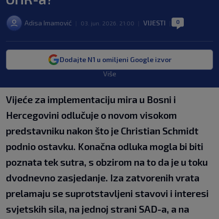
0
Adisa Imamović
VIJESTI
|
03. jun. 2026. 21:00
|
|
Dodajte N1 u omiljeni Google izvor
Više
Vijeće za implementaciju mira u Bosni i
Hercegovini odlučuje o novom visokom
predstavniku nakon što je Christian Schmidt
podnio ostavku. Konačna odluka mogla bi biti
poznata tek sutra, s obzirom na to da je u toku
dvodnevno zasjedanje. Iza zatvorenih vrata
prelamaju se suprotstavljeni stavovi i interesi
svjetskih sila, na jednoj strani SAD-a, a na