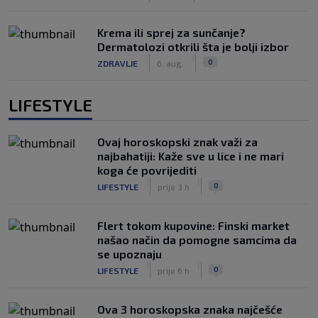
Krema ili sprej za sunčanje?
Dermatolozi otkrili šta je bolji izbor
|
|
0
ZDRAVLJE
6. aug.
LIFESTYLE
Ovaj horoskopski znak važi za
najbahatiji: Kaže sve u lice i ne mari
koga će povrijediti
|
|
0
LIFESTYLE
prije 3 h
Flert tokom kupovine: Finski market
našao način da pomogne samcima da
se upoznaju
|
|
0
LIFESTYLE
prije 6 h
Ova 3 horoskopska znaka najčešće