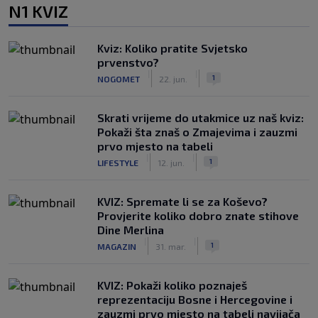
N1 KVIZ
Kviz: Koliko pratite Svjetsko
prvenstvo?
|
|
1
NOGOMET
22. jun.
Skrati vrijeme do utakmice uz naš kviz:
Pokaži šta znaš o Zmajevima i zauzmi
prvo mjesto na tabeli
|
|
1
LIFESTYLE
12. jun.
KVIZ: Spremate li se za Koševo?
Provjerite koliko dobro znate stihove
Dine Merlina
|
|
1
MAGAZIN
31. mar.
KVIZ: Pokaži koliko poznaješ
reprezentaciju Bosne i Hercegovine i
zauzmi prvo mjesto na tabeli navijača