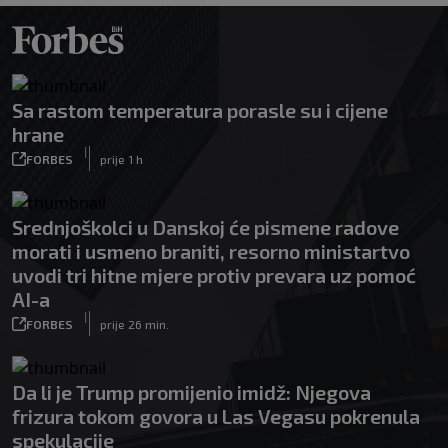
Sa rastom temperatura porasle su i cijene
hrane
|
FORBES
prije 1 h
Srednjoškolci u Danskoj će pismene radove
morati i usmeno braniti, resorno ministartvo
uvodi tri hitne mjere protiv prevara uz pomoć
AI-a
|
FORBES
prije 26 min.
Da li je Trump promijenio imidž: Njegova
frizura tokom govora u Las Vegasu pokrenula
spekulacije