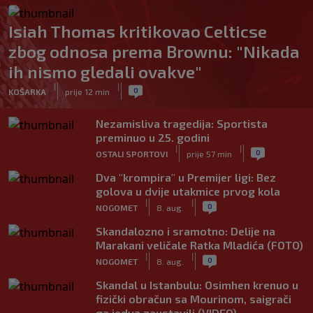
Isiah Thomas kritikovao Celticse
zbog odnosa prema Brownu: "Nikada
ih nismo gledali ovakve"
|
|
0
KOŠARKA
prije 12 min
Nezamisliva tragedija: Sportista
preminuo u 25. godini
|
|
0
OSTALI SPORTOVI
prije 57 min
Dva "krompira" u Premijer ligi: Bez
golova u dvije utakmice prvog kola
|
|
0
NOGOMET
8. aug.
Skandalozno i sramotno: Delije na
Marakani veličale Ratka Mladića (FOTO)
|
|
0
NOGOMET
8. aug.
Skandal u Istanbulu: Osimhen krenuo u
fizički obračun sa Mourinom, saigrači
ga jedva zaustavili (VIDEO)