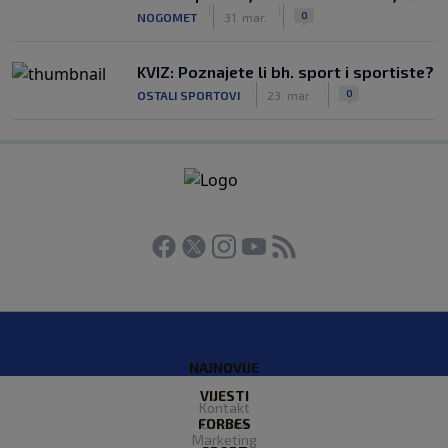
|
|
0
NOGOMET
31. mar.
KVIZ: Poznajete li bh. sport i sportiste?
|
|
0
OSTALI SPORTOVI
23. mar.
NAJNOVIJE
VIJESTI
Kontakt
FORBES
O nama
Marketing