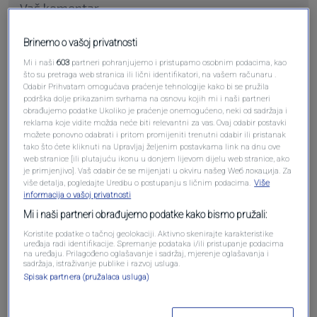
Brinemo o vašoj privatnosti
Mi i naši
603
partneri pohranjujemo i pristupamo osobnim podacima, kao
što su pretraga web stranica ili lični identifikatori, na vašem računaru .
Odabir Prihvatam omogućava praćenje tehnologije kako bi se pružila
Pošalji
podrška dolje prikazanim svrhama na osnovu kojih mi i naši partneri
obrađujemo podatke Ukoliko je praćenje onemogućeno, neki od sadržaja i
reklama koje vidite možda neće biti relevantni za vas. Ovaj odabir postavki
možete ponovno odabrati i pritom promijeniti trenutni odabir ili pristanak
tako što ćete kliknuti na Upravljaj željenim postavkama link na dnu ove
web stranice [ili plutajuću ikonu u donjem lijevom dijelu web stranice, ako
je primjenjivo]. Vaš odabir će se mijenjati u okviru našeg Wеб локација. Za
Pošalji komentar
više detalja, pogledajte Uredbu o postupanju s ličnim podacima.
Više
informacija o vašoj privatnosti
Mi i naši partneri obrađujemo podatke kako bismo pružali:
Koristite podatke o tačnoj geolokaciji. Aktivno skenirajte karakteristike
uređaja radi identifikacije. Spremanje podataka i/ili pristupanje podacima
na uređaju. Prilagođeno oglašavanje i sadržaj, mjerenje oglašavanja i
sadržaja, istraživanje publike i razvoj usluga.
Spisak partnera (pružalaca usluga)