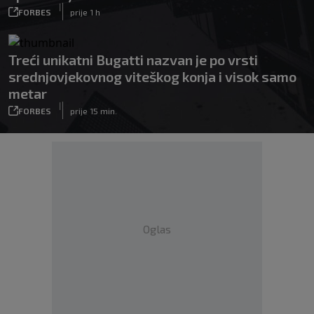
|
FORBES
prije 1 h
Treći unikatni Bugatti nazvan je po vrsti
srednjovjekovnog viteškog konja i visok samo
metar
|
FORBES
prije 15 min.
Oglas