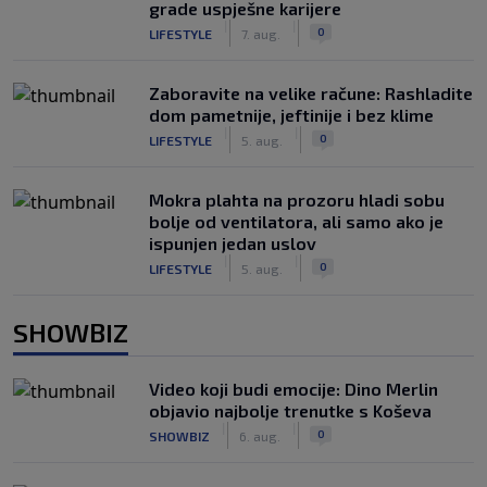
grade uspješne karijere
|
|
0
LIFESTYLE
7. aug.
Zaboravite na velike račune: Rashladite
dom pametnije, jeftinije i bez klime
|
|
0
LIFESTYLE
5. aug.
Mokra plahta na prozoru hladi sobu
bolje od ventilatora, ali samo ako je
ispunjen jedan uslov
|
|
0
LIFESTYLE
5. aug.
SHOWBIZ
Video koji budi emocije: Dino Merlin
objavio najbolje trenutke s Koševa
|
|
0
SHOWBIZ
6. aug.