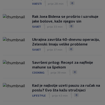
|
|
0
VIJESTI
prije 28 min
Rak Joea Bidena se proširio i uzrokuje
jake bolove, kaže njegov sin
|
|
0
SVIJET
prije 33 min
Ukrajina završila 40-dnevnu operaciju,
Zelenski: Imaju velike probleme
|
|
0
SVIJET
prije 37 min
Savršeni prilog: Recept za najfinije
mahune sa špekom
|
|
0
COOKING
prije 39 min
Kad je najbolje uzeti pauzu za ručak na
poslu? Evo šta kažu stručnjaci
|
|
0
LIFESTYLE
prije 43 min