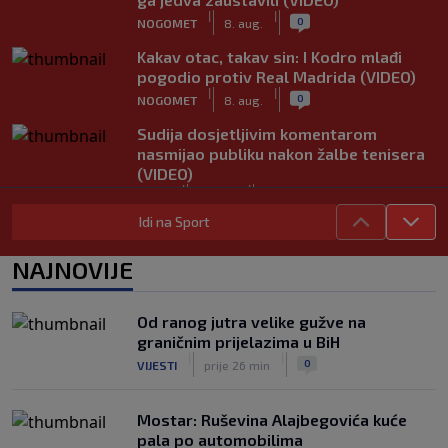
|
|
0
NOGOMET
8. aug.
Kakav otac, takav sin: I Kodro mlađi
pogodio protiv Real Madrida (VIDEO)
|
|
0
NOGOMET
8. aug.
Sudija dosjetljivim komentarom
nasmijao publiku nakon žalbe tenisera
(VIDEO)
|
|
0
TENIS
8. aug.
Idi na Sport
Haos u Irskoj: Navijač utrčao na teren i
nasrnuo na gostujuće fudbalere
NAJNOVIJE
(VIDEO)
|
|
0
NOGOMET
8. aug.
Od ranog jutra velike gužve na
Rivalstvo je ostalo po strani: Real
graničnim prijelazima u BiH
Madrid se oglasio nakon teškog
|
|
0
VIJESTI
prije 26 min
gubitka Lionela Messija
|
|
0
NOGOMET
8. aug.
Mostar: Ruševina Alajbegovića kuće
pala po automobilima