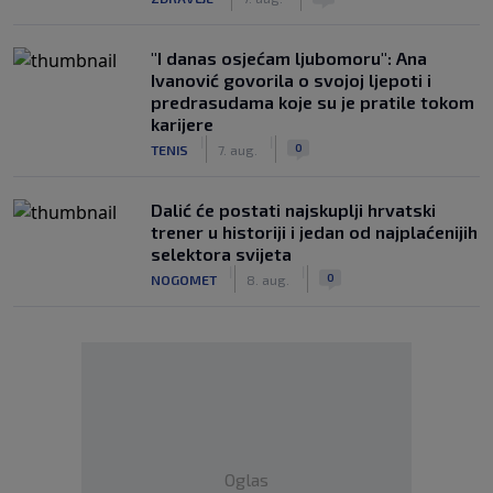
"I danas osjećam ljubomoru": Ana
Ivanović govorila o svojoj ljepoti i
predrasudama koje su je pratile tokom
karijere
|
|
0
TENIS
7. aug.
Dalić će postati najskuplji hrvatski
trener u historiji i jedan od najplaćenijih
selektora svijeta
|
|
0
NOGOMET
8. aug.
Oglas