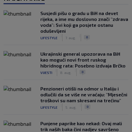
Susjedi pišu o gradu u BiH na devet
rijeka, a ime mu doslovno znači "zdrava
voda": Svi koji ga posjete ostanu
oduševljeni
|
|
0
LIFESTYLE
7. aug.
Ukrajinski general upozorava na BiH
kao mogući novi front ruskog
hibridnog rata: Posebno izdvaja Brčko
|
|
0
VIJESTI
8. aug.
Penzioneri otišli na odmor u Italiju i
odlučili da se više ne vraćaju: "Mjesečni
troškovi su nam skresani na trećinu"
|
|
0
LIFESTYLE
5. aug.
Punjene paprike kao nekad: Ovaj mali
trik naših baka čini nadjev savršeno