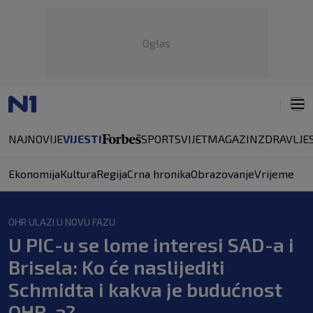
Oglas
NAJNOVIJE
VIJESTI
SPORT
SVIJET
MAGAZIN
ZDRAVLJE
Ekonomija
Kultura
Regija
Crna hronika
Obrazovanje
Vrijeme
OHR ULAZI U NOVU FAZU
U PIC-u se lome interesi SAD-a i
Brisela: Ko će naslijediti
Schmidta i kakva je budućnost
OHR-a?