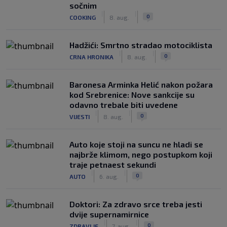
sočnim
|
|
0
COOKING
8. aug.
Hadžići: Smrtno stradao motociklista
|
|
0
CRNA HRONIKA
8. aug.
Baronesa Arminka Helić nakon požara
kod Srebrenice: Nove sankcije su
odavno trebale biti uvedene
|
|
0
VIJESTI
8. aug.
Auto koje stoji na suncu ne hladi se
najbrže klimom, nego postupkom koji
traje petnaest sekundi
|
|
0
AUTO
6. aug.
Doktori: Za zdravo srce treba jesti
dvije supernamirnice
|
|
0
ZDRAVLJE
7. aug.