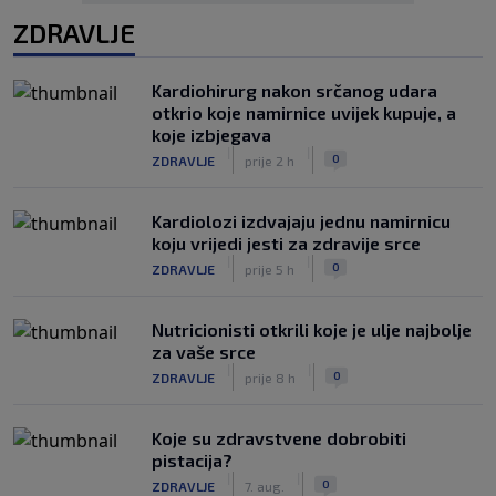
ZDRAVLJE
Kardiohirurg nakon srčanog udara
otkrio koje namirnice uvijek kupuje, a
koje izbjegava
|
|
0
ZDRAVLJE
prije 2 h
Kardiolozi izdvajaju jednu namirnicu
koju vrijedi jesti za zdravije srce
|
|
0
ZDRAVLJE
prije 5 h
Nutricionisti otkrili koje je ulje najbolje
za vaše srce
|
|
0
ZDRAVLJE
prije 8 h
Koje su zdravstvene dobrobiti
pistacija?
|
|
0
ZDRAVLJE
7. aug.