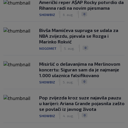
Američki reper A$AP Rocky potvrdio da
Rihanna radi na novim pjesmama
|
|
0
SHOWBIZ
6. aug.
Bivša Mamićeva supruga se udala za
NBA zvijezdu, pjevala se Rozga i
Marinko Rokvić
|
|
0
NOGOMET
5. aug.
Misirlić o dešavanjima na Merlinovom
koncertu: Siguran sam da je najmanje
1.000 ulaznica falsifikovano
|
|
0
SHOWBIZ
5. aug.
Pop zvijezda kroz suze najavila pauzu
u karijeri: Ariana Grande pojasnila zašto
se povlači iz javnog života
|
|
0
SHOWBIZ
4. aug.