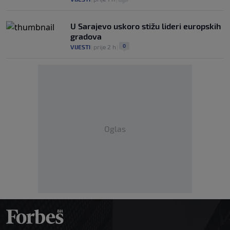
U Sarajevo uskoro stižu lideri europskih
gradova
0
VIJESTI
|
prije 2 h
|
Oglas