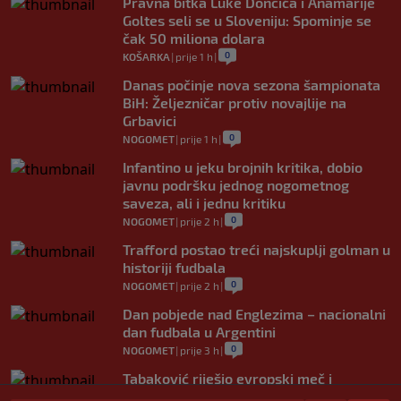
Pravna bitka Luke Dončića i Anamarije
Goltes seli se u Sloveniju: Spominje se
čak 50 miliona dolara
0
KOŠARKA
|
prije 1 h
|
Danas počinje nova sezona šampionata
BiH: Željezničar protiv novajlije na
Grbavici
0
NOGOMET
|
prije 1 h
|
Infantino u jeku brojnih kritika, dobio
javnu podršku jednog nogometnog
saveza, ali i jednu kritiku
0
NOGOMET
|
prije 2 h
|
Trafford postao treći najskuplji golman u
historiji fudbala
0
NOGOMET
|
prije 2 h
|
Dan pobjede nad Englezima – nacionalni
dan fudbala u Argentini
0
NOGOMET
|
prije 3 h
|
Tabaković riješio evropski meč i
Salzburgu donio pobjedu (VIDEO)