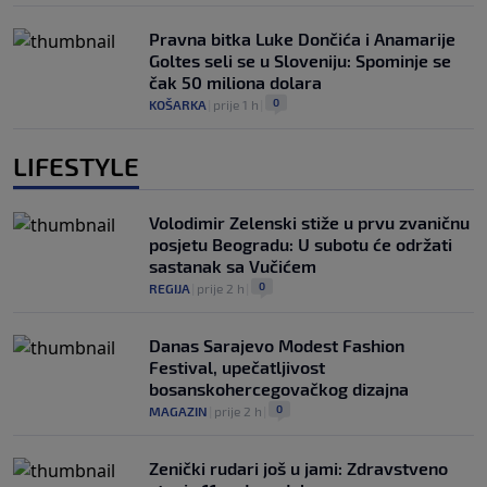
Pravna bitka Luke Dončića i Anamarije
Goltes seli se u Sloveniju: Spominje se
čak 50 miliona dolara
0
KOŠARKA
|
prije 1 h
|
LIFESTYLE
Volodimir Zelenski stiže u prvu zvaničnu
posjetu Beogradu: U subotu će održati
sastanak sa Vučićem
0
REGIJA
|
prije 2 h
|
Danas Sarajevo Modest Fashion
Festival, upečatljivost
bosanskohercegovačkog dizajna
0
MAGAZIN
|
prije 2 h
|
Zenički rudari još u jami: Zdravstveno