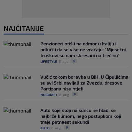
NAJČITANIJE
Penzioneri otišli na odmor u Italiju i
odlučili da se više ne vraćaju: "Mjesečni
troškovi su nam skresani na trećinu"
0
LIFESTYLE
|
5. aug.
|
Vučić tokom boravka u BiH: U Čipuljićima
su svi Srbi navijali za Zvezdu, dresove
Partizana nisu htjeli
0
NOGOMET
|
6. aug.
|
Auto koje stoji na suncu ne hladi se
najbrže klimom, nego postupkom koji
traje petnaest sekundi
0
AUTO
|
6. aug.
|