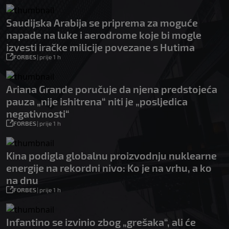
Saudijska Arabija se priprema za moguće
napade na luke i aerodrome koje bi mogle
izvesti iračke milicije povezane s Hutima
FORBES
|
prije 1 h
Ariana Grande poručuje da njena predstojeća
pauza „nije ishitrena“ niti je „posljedica
negativnosti“
FORBES
|
prije 1 h
Kina podigla globalnu proizvodnju nuklearne
energije na rekordni nivo: Ko je na vrhu, a ko
na dnu
FORBES
|
prije 1 h
Infantino se izvinio zbog „grešaka“, ali će