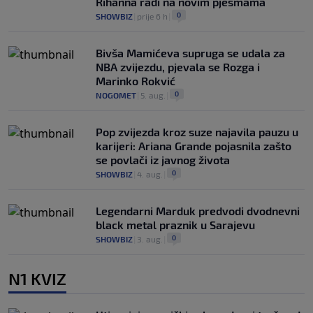
Rihanna radi na novim pjesmama
0
SHOWBIZ
|
prije 6 h
|
Bivša Mamićeva supruga se udala za
NBA zvijezdu, pjevala se Rozga i
Marinko Rokvić
0
NOGOMET
|
5. aug.
|
Pop zvijezda kroz suze najavila pauzu u
karijeri: Ariana Grande pojasnila zašto
se povlači iz javnog života
0
SHOWBIZ
|
4. aug.
|
Legendarni Marduk predvodi dvodnevni
black metal praznik u Sarajevu
0
SHOWBIZ
|
3. aug.
|
N1 KVIZ