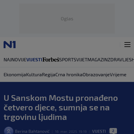
Oglas
NAJNOVIJE
VIJESTI
SPORT
SVIJET
MAGAZIN
ZDRAVLJE
S
Ekonomija
Kultura
Regija
Crna hronika
Obrazovanje
Vrijeme
U Sanskom Mostu pronađeno
četvero djece, sumnja se na
trgovinu ljudima
2
Berina Bahtanović
VIJESTI
|
16. mar. 2025. 19:19
|
|