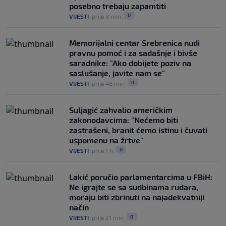
posebno trebaju zapamtiti
0
VIJESTI
|
prije 8 min
|
Memorijalni centar Srebrenica nudi
pravnu pomoć i za sadašnje i bivše
saradnike: "Ako dobijete poziv na
saslušanje, javite nam se"
0
VIJESTI
|
prije 48 min
|
Suljagić zahvalio američkim
zakonodavcima: "Nećemo biti
zastrašeni, branit ćemo istinu i čuvati
uspomenu na žrtve"
0
VIJESTI
|
prije 1 h
|
Lakić poručio parlamentarcima u FBiH:
Ne igrajte se sa sudbinama rudara,
moraju biti zbrinuti na najadekvatniji
način
0
VIJESTI
|
prije 21 min
|