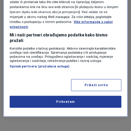
odabir ili pristanak tako što ćete kliknuti na Upravljaj željenim
postavkama link na dnu ove web stranice [ili plutajuću ikonu u donjem
lijevom dijelu web stranice, ako je primjenjivo]. Vaš odabir će se
mijenjati u okviru našeg Wеб локација. Za više detalja, pogledajte
Prema posljednjim informacija, utvrđen je
Uredbu o postupanju s ličnim podacima.
Više informacija o vašoj
identitet 19 djece, dok za 12 nema pouzdanih
privatnosti
Mi i naši partneri obrađujemo podatke kako bismo
podataka, objavilo je Tužilaštvo Brčko Distrikta
pružali:
14. marta.
Koristite podatke o tačnoj geolokaciji. Aktivno skenirajte karakteristike
uređaja radi identifikacije. Spremanje podataka i/ili pristupanje
podacima na uređaju. Prilagođeno oglašavanje i sadržaj, mjerenje
oglašavanja i sadržaja, istraživanje publike i razvoj usluga.
Uslijedilo je hapšenje osam osoba,
Spisak partnera (pružalaca usluga)
osumnjičenih za trgovinu ljudima, te
zapuštanje i zlostavljanje djece, a dvjema od
Prikaži svrhe
njih je određen jednomjesečni pritvor.
Prihvatam