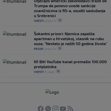
Utjecajni američki zakonodavci traže od
Trumpa da ponovo uvede sankcije
zvaničnicima iz RS-a, osudili saslušanja
u Srebrenici
0
VIJESTI
|
prije 2 h
|
Šokantni prizori: Njemica zapalila
apartman u Hrvatskoj, vlasnik na rubu
suza; "Nestalo je naših 50 godina života"
0
REGIJA
|
prije 2 h
|
N1 BiH YouTube kanal premašio 100.000
pretplatnika
0
VIJESTI
|
6. aug.
|