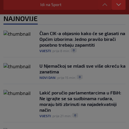
Idi na Sport
0
NOGOMET
|
6. aug.
|
Allah, Allah, Allah, Allah… Mohamed
NAJNOVIJE
Salah! (VIDEO)
0
NOGOMET
|
6. aug.
|
Član CIK-a objasnio kako će se glasati na
Općim izborima: Jedno pravilo birači
posebno trebaju zapamtiti
0
VIJESTI
|
prije 8 min
|
U Njemačkoj se mladi sve više okreću ka
zanatima
0
NOVI DAN
|
prije 15 min
|
Lakić poručio parlamentarcima u FBiH:
Ne igrajte se sa sudbinama rudara,
moraju biti zbrinuti na najadekvatniji
način
0
VIJESTI
|
prije 21 min
|