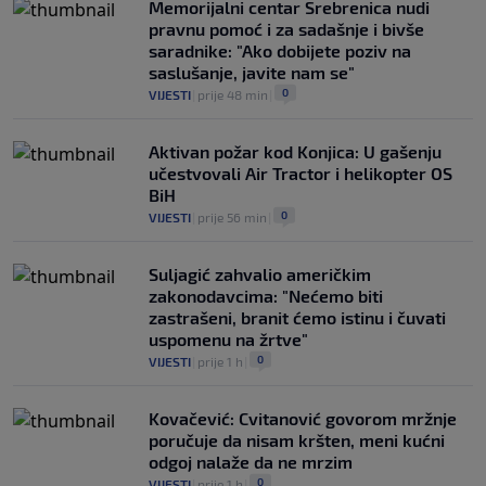
Memorijalni centar Srebrenica nudi
pravnu pomoć i za sadašnje i bivše
saradnike: "Ako dobijete poziv na
saslušanje, javite nam se"
0
VIJESTI
|
prije 48 min
|
Aktivan požar kod Konjica: U gašenju
učestvovali Air Tractor i helikopter OS
BiH
0
VIJESTI
|
prije 56 min
|
Suljagić zahvalio američkim
zakonodavcima: "Nećemo biti
zastrašeni, branit ćemo istinu i čuvati
uspomenu na žrtve"
0
VIJESTI
|
prije 1 h
|
Kovačević: Cvitanović govorom mržnje
poručuje da nisam kršten, meni kućni
odgoj nalaže da ne mrzim
0
VIJESTI
|
prije 1 h
|