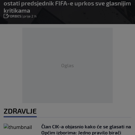
ostati predsjednik FIFA-e uprkos sve glasnijim
kritikama
FORBES
|
prije 2 h
Oglas
ZDRAVLJE
Član CIK-a objasnio kako će se glasati na
Općim izborima: Jedno pravilo birači