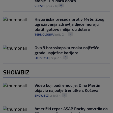
stanje 11 rudara dobro
0
VIJESTI
|
prije 2 h
|
Historijska presuda protiv Mete: Zbog
ugrožavanja zdravlja djece moraju
platiti gotovo milijardu dolara
0
TEHNOLOGIJA
|
prije 2 h
|
Ova 3 horoskopska znaka najčešće
grade uspješne karijere
0
LIFESTYLE
|
prije 2 h
|
SHOWBIZ
Video koji budi emocije: Dino Merlin
objavio najbolje trenutke s Koševa
0
SHOWBIZ
|
prije 3 h
|
Američki reper A$AP Rocky potvrdio da