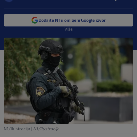
Dodajte N1 u omiljeni Google izvor
Više
N1/Ilustracija
|
N1/Ilustracija