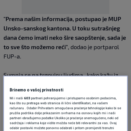
"Prema našim informacija, postupao je MUP
Unsko-sanskog kantona. U toku sutrašnjeg
dana ćemo imati neko šire saopštenje, sada je
to sve što možemo reći"
, dodao je portparol
FUP-a.
Sumnja se na trgovinu ljudima, kako kažu iz
FUP-a, ali moraju ustanoviti tačno o čemu se
Brinemo o vašoj privatnosti
radi.
Mi i naši
603
partneri pohranjujemo i pristupamo osobnim podacima,
kao što su pretraga web stranica ili lični identifikatori, na vašem
računaru . Odabir Prihvatam omogućava praćenje tehnologije kako bi se
Podsjetimo, u privatnoj kući u Brčko Distriktu
pružila podrška dolje prikazanim svrhama na osnovu kojih mi i naši
partneri obrađujemo podatke Ukoliko je praćenje onemogućeno, neki od
25. februara pronađeno je 31 dijete, za koje
sadržaja i reklama koje vidite možda neće biti relevantni za vas. Ovaj
odabir postavki možete ponovno odabrati i pritom promijeniti trenutni
vlasti sumnjaju da su žrtve trgovinom ljudima.