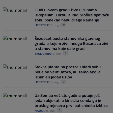
Ljudi u ovom gradu žive u rupama
iskopanim u brdu, a kad prošire spavaću
sobu ponekad nađu drago kamenje
0
LIFESTYLE
|
2. aug.
|
Šezdeset posto stanovnika glavnog
grada u kojem živi mnogo Bosanaca živi
u stanovima koje daje grad
0
EKONOMIJA
|
5. aug.
|
Mokra plahta na prozoru hladi sobu
bolje od ventilatora, ali samo ako je
ispunjen jedan uslov
0
LIFESTYLE
|
5. aug.
|
Uz Zemlju već sto godina putuje još
jedan objekat, a kineska sonda ga je
prošlog mjeseca prvi put snimila izbliza
0
NAUKA
|
6. aug.
|