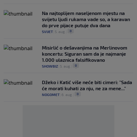
Na najtoplijem naseljenom mjestu na
svijetu ljudi rukama vade so, a karavan
do prve pijace putuje dva dana
0
SVIJET
|
5. aug.
|
Misirlić o dešavanjima na Merlinovom
koncertu: Siguran sam da je najmanje
1.000 ulaznica falsifikovano
0
SHOWBIZ
|
5. aug.
|
Džeko i Katić više neće biti cimeri: "Sada
će morati kuhati za nju, ne za mene..."
0
NOGOMET
|
6. aug.
|