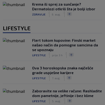
Krema ili sprej za sunčanje?
Dermatolozi otkrili šta je bolji izbor
|
|
0
ZDRAVLJE
6. aug.
LIFESTYLE
Flert tokom kupovine: Finski market
našao način da pomogne samcima da
se upoznaju
|
|
0
LIFESTYLE
prije 3 h
Ova 3 horoskopska znaka najčešće
grade uspješne karijere
|
|
0
LIFESTYLE
7. aug.
Zaboravite na velike račune: Rashladite
dom pametnije, jeftinije i bez klime
|
|
0
LIFESTYLE
5. aug.