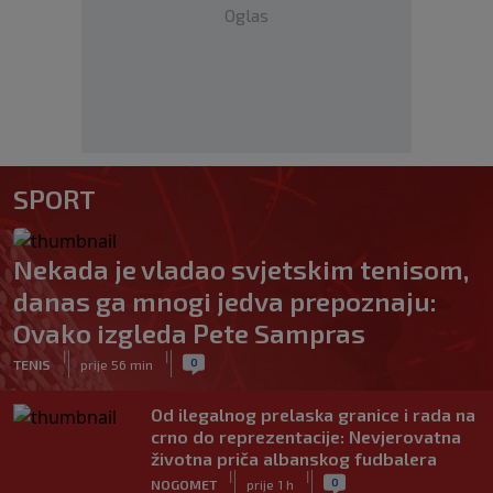
Oglas
SPORT
Nekada je vladao svjetskim tenisom,
danas ga mnogi jedva prepoznaju:
Ovako izgleda Pete Sampras
|
|
0
TENIS
prije 56 min
Od ilegalnog prelaska granice i rada na
crno do reprezentacije: Nevjerovatna
životna priča albanskog fudbalera
|
|
0
NOGOMET
prije 1 h