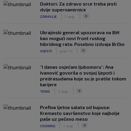
Doktori: Za zdravo srce treba jesti
dvije supernamirnice
|
|
0
ZDRAVLJE
7. aug.
Ukrajinski general upozorava na BiH
kao mogući novi front ruskog
hibridnog rata: Posebno izdvaja Brčko
|
|
0
VIJESTI
prije 7 h
"I danas osjećam ljubomoru": Ana
Ivanović govorila o svojoj ljepoti i
predrasudama koje su je pratile tokom
karijere
|
|
0
TENIS
7. aug.
Prefina ljetna salata od kupusa:
Kremasto savršenstvo koje najbolje
paše uz pečeno meso
|
|
0
COOKING
7. aug.