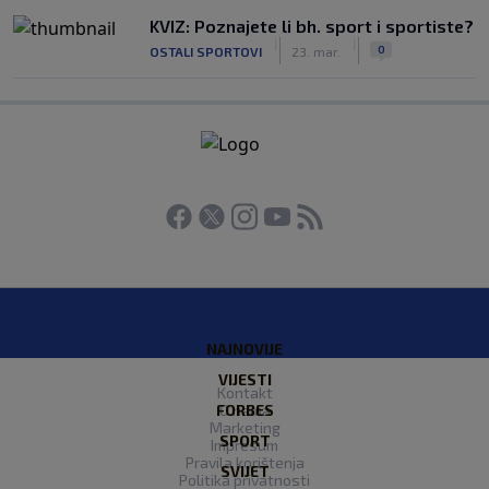
KVIZ: Poznajete li bh. sport i sportiste?
|
|
0
OSTALI SPORTOVI
23. mar.
NAJNOVIJE
VIJESTI
Kontakt
FORBES
O nama
Marketing
SPORT
Impresum
Pravila korištenja
SVIJET
Politika privatnosti