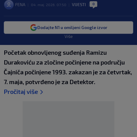
0
FENA
VIJESTI
|
04. maj. 2026. 07:50
|
|
Dodajte N1 u omiljeni Google izvor
Više
Početak obnovljenog suđenja Ramizu
Durakoviću za zločine počinjene na području
Čajniča počinjene 1993. zakazan je za četvrtak,
7. maja, potvrđeno je za Detektor.
Pročitaj više