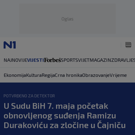
Oglas
NAJNOVIJE
VIJESTI
SPORT
SVIJET
MAGAZIN
ZDRAVLJE
Ekonomija
Kultura
Regija
Crna hronika
Obrazovanje
Vrijeme
POTVRĐENO ZA DETEKTOR
U Sudu BiH 7. maja početak
obnovljenog suđenja Ramizu
Durakoviću za zločine u Čajniču