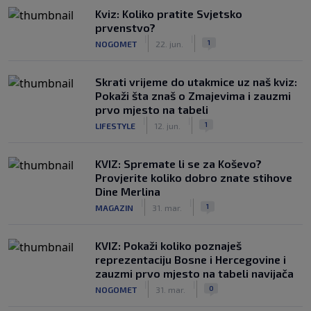
Kviz: Koliko pratite Svjetsko
prvenstvo?
|
|
1
NOGOMET
22. jun.
Skrati vrijeme do utakmice uz naš kviz:
Pokaži šta znaš o Zmajevima i zauzmi
prvo mjesto na tabeli
|
|
1
LIFESTYLE
12. jun.
KVIZ: Spremate li se za Koševo?
Provjerite koliko dobro znate stihove
Dine Merlina
|
|
1
MAGAZIN
31. mar.
KVIZ: Pokaži koliko poznaješ
reprezentaciju Bosne i Hercegovine i
zauzmi prvo mjesto na tabeli navijača
|
|
0
NOGOMET
31. mar.