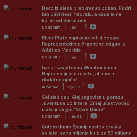
Deco iz sjene preokrenuo posao: Rodri
bio bliži Real Madridu, a sada je na
korak od Barcelone
|
|
0
NOGOMET
prije 1 h
River Plate napravio veliki posao:
Reprezentativac Argentine stigao iz
Atlético Madrida
|
|
0
NOGOMET
prije 1 h
Gasol savjetovao Wembanyamu:
Najopasniji je u reketu, ali mora
dodatno ojačati
|
|
0
KOŠARKA
prije 1 h
Solidan debi Alajbegovića u porazu
Juventusa od Intera, Zmaj učestvovao
u akciji za gol "Stare Dame"
|
|
0
NOGOMET
prije 2 h
Golom donio Španiji naslov prvaka
svijeta, sada mijenja klub za 50 miliona