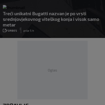
Treći unikatni Bugatti nazvan je po vrsti
srednjovjekovnog viteškog konja i visok samo
metar
|
FORBES
prije 5 h
Oglas