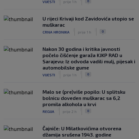
0
VIJESTI
prije 1 h
U rijeci Krivaji kod Zavidovića utopio se
muškarac
|
|
0
CRNA HRONIKA
prije 1 h
Nakon 30 godina i kritika javnosti
počelo čišćenje garaža KJKP RAD u
Sarajevu: Iz odvoda vadili mulj, pijesak i
automobilske gume
|
|
0
VIJESTI
prije 1 h
Malo se (pre)više popilo: U splitsku
bolnicu doveden muškarac sa 6,2
promila alkohola u krvi
|
|
0
REGIJA
prije 2 h
Čajniče: U Milatkovićima otvorena
džamija srušena 1943. godine