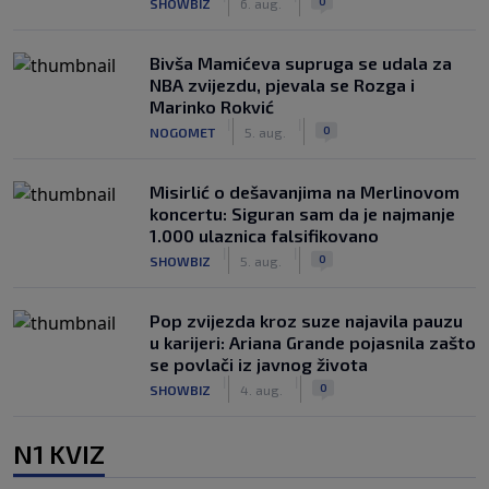
0
SHOWBIZ
6. aug.
Bivša Mamićeva supruga se udala za
NBA zvijezdu, pjevala se Rozga i
Marinko Rokvić
|
|
0
NOGOMET
5. aug.
Misirlić o dešavanjima na Merlinovom
koncertu: Siguran sam da je najmanje
1.000 ulaznica falsifikovano
|
|
0
SHOWBIZ
5. aug.
Pop zvijezda kroz suze najavila pauzu
u karijeri: Ariana Grande pojasnila zašto
se povlači iz javnog života
|
|
0
SHOWBIZ
4. aug.
N1 KVIZ