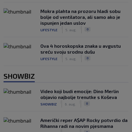
Mokra plahta na prozoru hladi sobu
bolje od ventilatora, ali samo ako je
ispunjen jedan uslov
|
|
0
LIFESTYLE
5. aug.
Ova 4 horoskopska znaka u avgustu
sreću svoju srodnu dušu
|
|
0
LIFESTYLE
5. aug.
SHOWBIZ
Video koji budi emocije: Dino Merlin
objavio najbolje trenutke s Koševa
|
|
0
SHOWBIZ
6. aug.
Američki reper A$AP Rocky potvrdio da
Rihanna radi na novim pjesmama
|
|