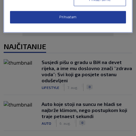
Prihvatam
NAJČITANIJE
Susjedi pišu o gradu u BiH na devet
rijeka, a ime mu doslovno znači "zdrava
voda": Svi koji ga posjete ostanu
oduševljeni
|
|
0
LIFESTYLE
7. aug.
Auto koje stoji na suncu ne hladi se
najbrže klimom, nego postupkom koji
traje petnaest sekundi
|
|
0
AUTO
6. aug.