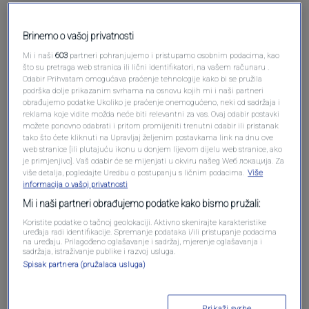
Brinemo o vašoj privatnosti
Mi i naši
603
partneri pohranjujemo i pristupamo osobnim podacima, kao
što su pretraga web stranica ili lični identifikatori, na vašem računaru .
Odabir Prihvatam omogućava praćenje tehnologije kako bi se pružila
podrška dolje prikazanim svrhama na osnovu kojih mi i naši partneri
obrađujemo podatke Ukoliko je praćenje onemogućeno, neki od sadržaja i
reklama koje vidite možda neće biti relevantni za vas. Ovaj odabir postavki
možete ponovno odabrati i pritom promijeniti trenutni odabir ili pristanak
Oglas
tako što ćete kliknuti na Upravljaj željenim postavkama link na dnu ove
web stranice [ili plutajuću ikonu u donjem lijevom dijelu web stranice, ako
je primjenjivo]. Vaš odabir će se mijenjati u okviru našeg Wеб локација. Za
više detalja, pogledajte Uredbu o postupanju s ličnim podacima.
Više
informacija o vašoj privatnosti
Mi i naši partneri obrađujemo podatke kako bismo pružali:
Koristite podatke o tačnoj geolokaciji. Aktivno skenirajte karakteristike
uređaja radi identifikacije. Spremanje podataka i/ili pristupanje podacima
na uređaju. Prilagođeno oglašavanje i sadržaj, mjerenje oglašavanja i
sadržaja, istraživanje publike i razvoj usluga.
Spisak partnera (pružalaca usluga)
Oglas
Prikaži svrhe