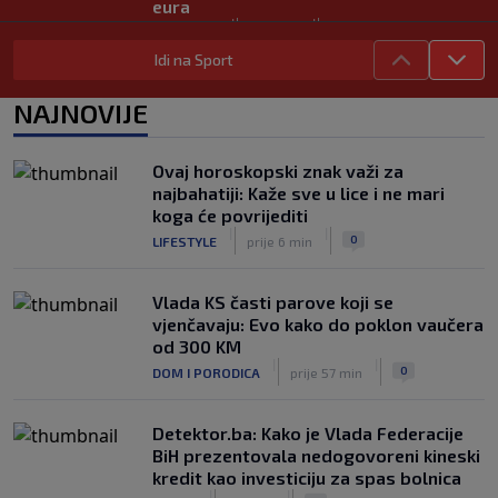
eura
|
|
0
NOGOMET
prije 4 h
Idi na Sport
Preminuo otac Lionela Messija
|
|
0
NOGOMET
prije 4 h
NAJNOVIJE
Aldian Korora: Jedan gol, dvije
generacije i priča o beskrajnoj ljubavi
Ovaj horoskopski znak važi za
prema Želji koja je obavezan smjer za
najbahatiji: Kaže sve u lice i ne mari
plavi voz
koga će povrijediti
|
|
0
NOGOMET
prije 5 h
|
|
0
LIFESTYLE
prije 6 min
Vlada KS časti parove koji se
vjenčavaju: Evo kako do poklon vaučera
od 300 KM
|
|
0
DOM I PORODICA
prije 57 min
Detektor.ba: Kako je Vlada Federacije
BiH prezentovala nedogovoreni kineski
kredit kao investiciju za spas bolnica
|
|