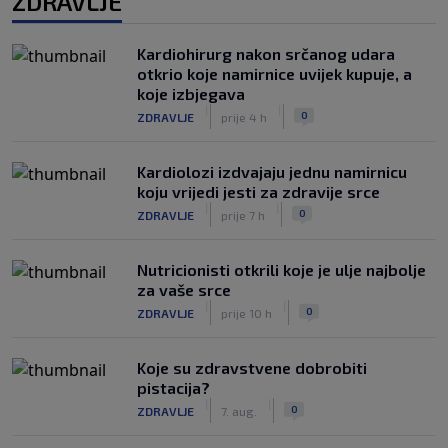
ZDRAVLJE
Kardiohirurg nakon srčanog udara
otkrio koje namirnice uvijek kupuje, a
koje izbjegava
|
|
0
ZDRAVLJE
prije 4 h
Kardiolozi izdvajaju jednu namirnicu
koju vrijedi jesti za zdravije srce
|
|
0
ZDRAVLJE
prije 7 h
Nutricionisti otkrili koje je ulje najbolje
za vaše srce
|
|
0
ZDRAVLJE
prije 10 h
Koje su zdravstvene dobrobiti
pistacija?
|
|
0
ZDRAVLJE
7. aug.