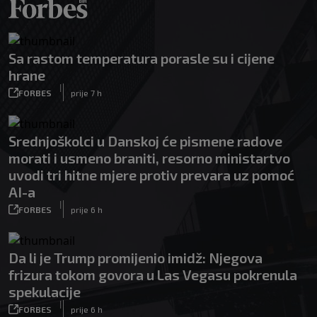
Sa rastom temperatura porasle su i cijene
hrane
|
FORBES
prije 7 h
Srednjoškolci u Danskoj će pismene radove
morati i usmeno braniti, resorno ministartvo
uvodi tri hitne mjere protiv prevara uz pomoć
AI-a
|
FORBES
prije 6 h
Da li je Trump promijenio imidž: Njegova
frizura tokom govora u Las Vegasu pokrenula
spekulacije
|
FORBES
prije 6 h