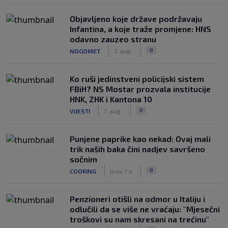
Objavljeno koje države podržavaju
Infantina, a koje traže promjene: HNS
odavno zauzeo stranu
|
|
0
NOGOMET
7. aug.
Ko ruši jedinstveni policijski sistem
FBiH? NS Mostar prozvala institucije
HNK, ZHK i Kantona 10
|
|
0
VIJESTI
7. aug.
Punjene paprike kao nekad: Ovaj mali
trik naših baka čini nadjev savršeno
sočnim
|
|
0
COOKING
prije 7 h
Penzioneri otišli na odmor u Italiju i
odlučili da se više ne vraćaju: "Mjesečni
troškovi su nam skresani na trećinu"
|
|