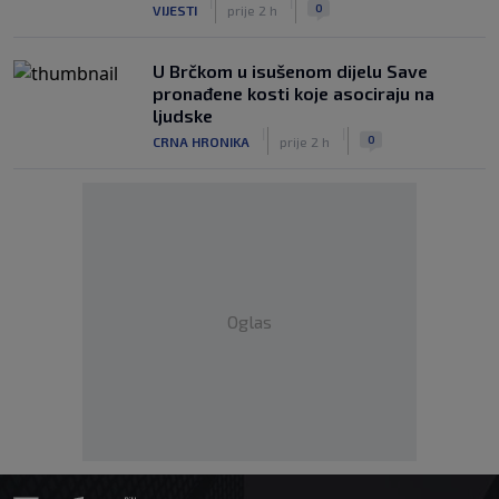
|
|
0
VIJESTI
prije 2 h
U Brčkom u isušenom dijelu Save
pronađene kosti koje asociraju na
ljudske
|
|
0
CRNA HRONIKA
prije 2 h
Oglas