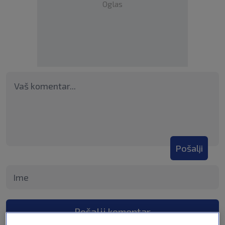
Oglas
Pošalji
Pošalji komentar