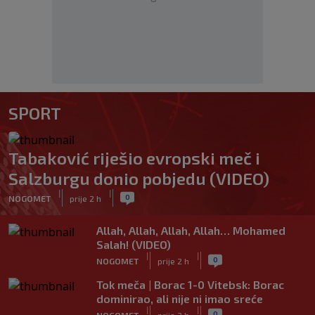
SPORT
Tabaković riješio evropski meč i
Salzburgu donio pobjedu (VIDEO)
|
|
0
NOGOMET
prije 2 h
Allah, Allah, Allah, Allah… Mohamed
Salah! (VIDEO)
|
|
0
NOGOMET
prije 2 h
Tok meča | Borac 1-0 Vitebsk: Borac
dominirao, ali nije ni imao sreće
|
|
0
NOGOMET
prije 3 h