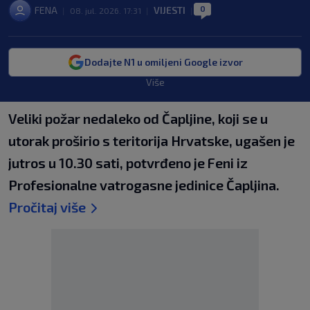
0
FENA
VIJESTI
|
08. jul. 2026. 17:31
|
|
Dodajte N1 u omiljeni Google izvor
Više
Veliki požar nedaleko od Čapljine, koji se u
utorak proširio s teritorija Hrvatske, ugašen je
jutros u 10.30 sati, potvrđeno je Feni iz
Profesionalne vatrogasne jedinice Čapljina.
Pročitaj više