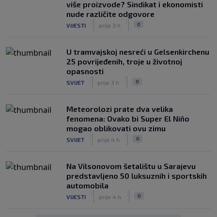
više proizvode? Sindikat i ekonomisti
nude različite odgovore
|
|
0
VIJESTI
prije 3 h
U tramvajskoj nesreći u Gelsenkirchenu
25 povrijeđenih, troje u životnoj
opasnosti
|
|
0
SVIJET
prije 3 h
Meteorolozi prate dva velika
fenomena: Ovako bi Super El Niño
mogao oblikovati ovu zimu
|
|
0
SVIJET
prije 4 h
Na Vilsonovom šetalištu u Sarajevu
predstavljeno 50 luksuznih i sportskih
automobila
|
|
0
VIJESTI
prije 4 h