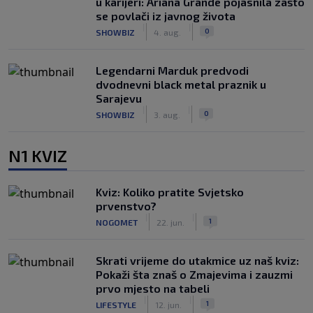
u karijeri: Ariana Grande pojasnila zašto
se povlači iz javnog života
|
|
0
SHOWBIZ
4. aug.
Legendarni Marduk predvodi
dvodnevni black metal praznik u
Sarajevu
|
|
0
SHOWBIZ
3. aug.
N1 KVIZ
Kviz: Koliko pratite Svjetsko
prvenstvo?
|
|
1
NOGOMET
22. jun.
Skrati vrijeme do utakmice uz naš kviz:
Pokaži šta znaš o Zmajevima i zauzmi
prvo mjesto na tabeli
|
|
1
LIFESTYLE
12. jun.