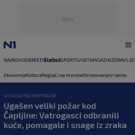
Oglas
NAJNOVIJE
VIJESTI
SPORT
SVIJET
MAGAZIN
ZDRAVLJE
Ekonomija
Kultura
Regija
Crna hronika
Obrazovanje
Vrijeme
SITUACIJA POD KONTROLOM
Ugašen veliki požar kod
Čapljine: Vatrogasci odbranili
kuće, pomagale i snage iz zraka