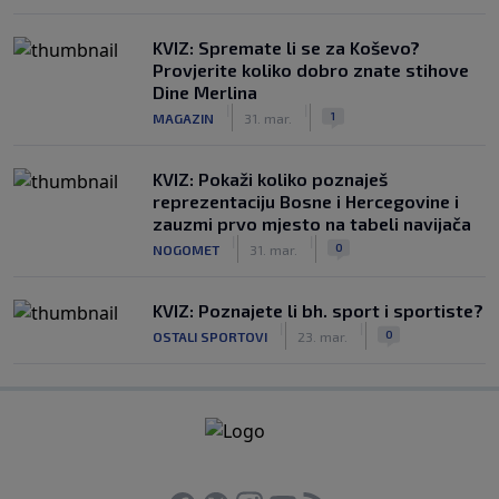
KVIZ: Spremate li se za Koševo?
Provjerite koliko dobro znate stihove
Dine Merlina
|
|
1
MAGAZIN
31. mar.
KVIZ: Pokaži koliko poznaješ
reprezentaciju Bosne i Hercegovine i
zauzmi prvo mjesto na tabeli navijača
|
|
0
NOGOMET
31. mar.
KVIZ: Poznajete li bh. sport i sportiste?
|
|
0
OSTALI SPORTOVI
23. mar.