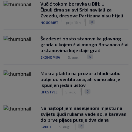
Vučić tokom boravka u BiH: U
Čipuljićima su svi Srbi navijali za
Zvezdu, dresove Partizana nisu htjeli
|
|
0
NOGOMET
prije 16 h
Šezdeset posto stanovnika glavnog
grada u kojem živi mnogo Bosanaca živi
u stanovima koje daje grad
|
|
0
EKONOMIJA
5. aug.
Mokra plahta na prozoru hladi sobu
bolje od ventilatora, ali samo ako je
ispunjen jedan uslov
|
|
0
LIFESTYLE
5. aug.
Na najtoplijem naseljenom mjestu na
svijetu ljudi rukama vade so, a karavan
do prve pijace putuje dva dana
|
|
0
SVIJET
5. aug.