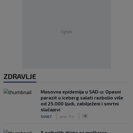
Oglas
ZDRAVLJE
Masovna epidemija u SAD-u: Opasni
parazit u iceberg salati razbolio više
od 25.000 ljudi, zabilježeni i smrtni
slučajevi
|
|
0
SVIJET
prije 17 h
6 najboljih dijeta za muškarce