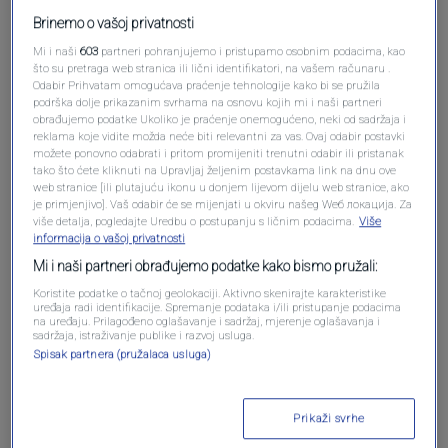
Brinemo o vašoj privatnosti
Mi i naši
603
partneri pohranjujemo i pristupamo osobnim podacima, kao
što su pretraga web stranica ili lični identifikatori, na vašem računaru .
Odabir Prihvatam omogućava praćenje tehnologije kako bi se pružila
podrška dolje prikazanim svrhama na osnovu kojih mi i naši partneri
obrađujemo podatke Ukoliko je praćenje onemogućeno, neki od sadržaja i
reklama koje vidite možda neće biti relevantni za vas. Ovaj odabir postavki
možete ponovno odabrati i pritom promijeniti trenutni odabir ili pristanak
tako što ćete kliknuti na Upravljaj željenim postavkama link na dnu ove
web stranice [ili plutajuću ikonu u donjem lijevom dijelu web stranice, ako
Oglas
je primjenjivo]. Vaš odabir će se mijenjati u okviru našeg Wеб локација. Za
više detalja, pogledajte Uredbu o postupanju s ličnim podacima.
Više
informacija o vašoj privatnosti
Mi i naši partneri obrađujemo podatke kako bismo pružali:
Koristite podatke o tačnoj geolokaciji. Aktivno skenirajte karakteristike
uređaja radi identifikacije. Spremanje podataka i/ili pristupanje podacima
na uređaju. Prilagođeno oglašavanje i sadržaj, mjerenje oglašavanja i
sadržaja, istraživanje publike i razvoj usluga.
Spisak partnera (pružalaca usluga)
Prikaži svrhe
Oglas