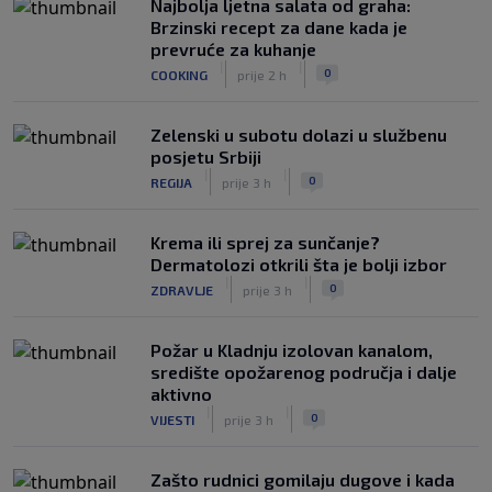
Najbolja ljetna salata od graha:
|
|
0
NOGOMET
prije 5 h
Brzinski recept za dane kada je
prevruće za kuhanje
Izvinjenje s elementima prijetnje i
|
|
0
COOKING
prije 2 h
„gomila slabića“ u UEFA-i
|
|
0
NOGOMET
prije 6 h
Zelenski u subotu dolazi u službenu
posjetu Srbiji
|
|
0
REGIJA
prije 3 h
Krema ili sprej za sunčanje?
Dermatolozi otkrili šta je bolji izbor
|
|
0
ZDRAVLJE
prije 3 h
Požar u Kladnju izolovan kanalom,
središte opožarenog područja i dalje
aktivno
|
|
0
VIJESTI
prije 3 h
Zašto rudnici gomilaju dugove i kada