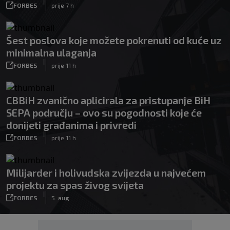
|
FORBES
prije 7 h
Šest poslova koje možete pokrenuti od kuće uz
minimalna ulaganja
|
FORBES
prije 11 h
CBBiH zvanično aplicirala za pristupanje BiH
SEPA području – ovo su pogodnosti koje će
donijeti građanima i privredi
|
FORBES
prije 11 h
Milijarder i holivudska zvijezda u najvećem
projektu za spas živog svijeta
|
FORBES
5. aug.