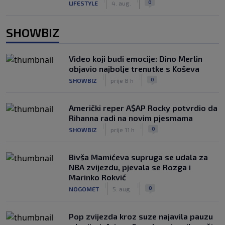
0
LIFESTYLE
4. aug.
SHOWBIZ
Video koji budi emocije: Dino Merlin
objavio najbolje trenutke s Koševa
|
|
0
SHOWBIZ
prije 8 h
Američki reper A$AP Rocky potvrdio da
Rihanna radi na novim pjesmama
|
|
0
SHOWBIZ
prije 11 h
Bivša Mamićeva supruga se udala za
NBA zvijezdu, pjevala se Rozga i
Marinko Rokvić
|
|
0
NOGOMET
5. aug.
Pop zvijezda kroz suze najavila pauzu