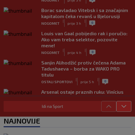
Borac savladao Vitebsk i sa značajnim
kapitalom čeka revanš u Bjelorusiji
|
|
0
NOGOMET
prije 3 h
Louis van Gaal pobijedio rak i poručio:
Ako vam treba selektor, pozovite
mene!
|
|
0
NOGOMET
prije 4 h
Sanjin Alihodžić protiv čečena Adama
Tadushaeva – borba za WAKO PRO
titulu
|
|
0
OSTALI SPORTOVI
prije 5 h
Arsenal ostaje praznih ruku: Vinícius
Júnior i Real Madrid postigli dogovor
|
|
0
NOGOMET
prije 5 h
Idi na Sport
Slavni klub potresa kriza: Kultni
NAJNOVIJE
stadion u Italiji bit će prazan na
početku sezone, navijači objavili rat
upravi