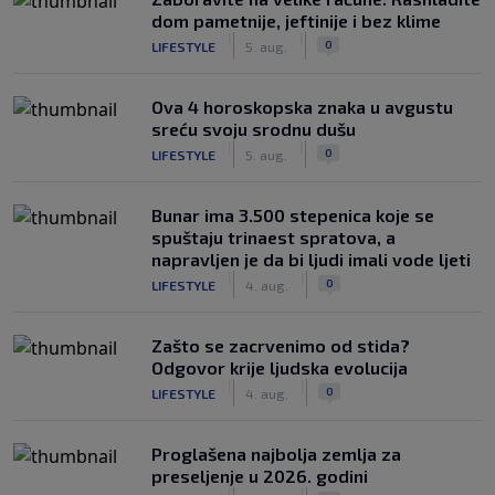
dom pametnije, jeftinije i bez klime
|
|
0
LIFESTYLE
5. aug.
Ova 4 horoskopska znaka u avgustu
sreću svoju srodnu dušu
|
|
0
LIFESTYLE
5. aug.
Bunar imа 3.500 stepenica koje se
spuštaju trinaest spratova, a
napravljen je da bi ljudi imali vode ljeti
|
|
0
LIFESTYLE
4. aug.
Zašto se zacrvenimo od stida?
Odgovor krije ljudska evolucija
|
|
0
LIFESTYLE
4. aug.
Proglašena najbolja zemlja za
preseljenje u 2026. godini
|
|