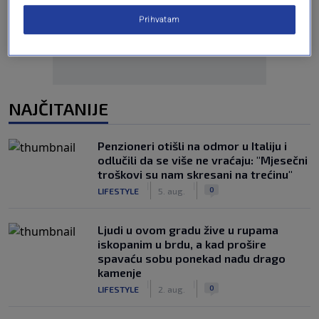
Prihvatam
NAJČITANIJE
Penzioneri otišli na odmor u Italiju i
odlučili da se više ne vraćaju: "Mjesečni
troškovi su nam skresani na trećinu"
|
|
0
LIFESTYLE
5. aug.
Ljudi u ovom gradu žive u rupama
iskopanim u brdu, a kad prošire
spavaću sobu ponekad nađu drago
kamenje
|
|
0
LIFESTYLE
2. aug.