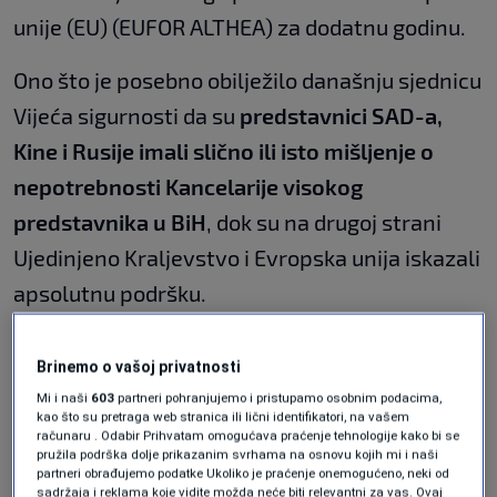
unije (EU) (EUFOR ALTHEA) za dodatnu godinu.
Ono što je posebno obilježilo današnju sjednicu
Vijeća sigurnosti da su
predstavnici SAD-a,
Kine i Rusije imali slično ili isto mišljenje o
nepotrebnosti Kancelarije visokog
predstavnika u BiH
, dok su na drugoj strani
Ujedinjeno Kraljevstvo i Evropska unija iskazali
apsolutnu podršku.
Najnovije informacije pratite u našem blogu
Brinemo o vašoj privatnosti
UŽIVO.
Mi i naši
603
partneri pohranjujemo i pristupamo osobnim podacima,
kao što su pretraga web stranica ili lični identifikatori, na vašem
računaru . Odabir Prihvatam omogućava praćenje tehnologije kako bi se
Vezane vijesti
pružila podrška dolje prikazanim svrhama na osnovu kojih mi i naši
partneri obrađujemo podatke Ukoliko je praćenje onemogućeno, neki od
sadržaja i reklama koje vidite možda neće biti relevantni za vas. Ovaj