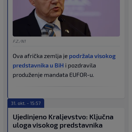
F.Z./N1
Ova afrička zemlja je
podržala visokog
predstavnika u BiH
i pozdravila
produženje mandata EUFOR-u.
31. okt. - 15:57
Ujedinjeno Kraljevstvo: Ključna
uloga visokog predstavnika