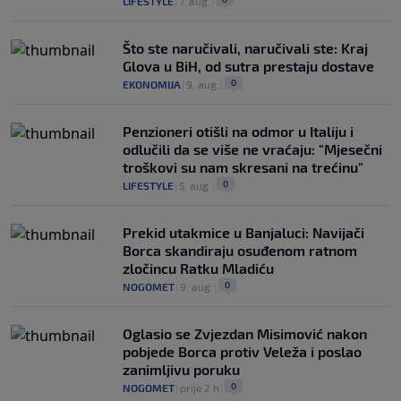
LIFESTYLE
|
7. aug.
|
Što ste naručivali, naručivali ste: Kraj
Glova u BiH, od sutra prestaju dostave
0
EKONOMIJA
|
9. aug.
|
Penzioneri otišli na odmor u Italiju i
odlučili da se više ne vraćaju: "Mjesečni
troškovi su nam skresani na trećinu"
0
LIFESTYLE
|
5. aug.
|
Prekid utakmice u Banjaluci: Navijači
Borca skandiraju osuđenom ratnom
zločincu Ratku Mladiću
0
NOGOMET
|
9. aug.
|
Oglasio se Zvjezdan Misimović nakon
pobjede Borca protiv Veleža i poslao
zanimljivu poruku
0
NOGOMET
|
prije 2 h
|