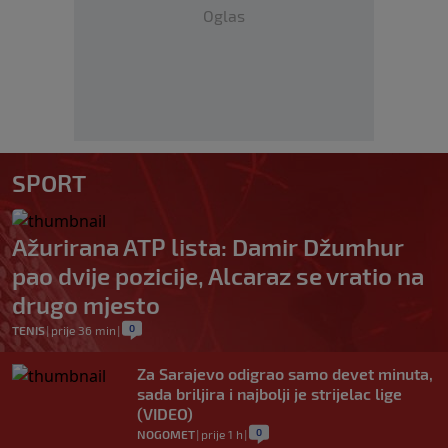
Oglas
SPORT
Ažurirana ATP lista: Damir Džumhur
pao dvije pozicije, Alcaraz se vratio na
drugo mjesto
0
TENIS
|
prije 36 min
|
Za Sarajevo odigrao samo devet minuta,
sada briljira i najbolji je strijelac lige
(VIDEO)
0
NOGOMET
|
prije 1 h
|