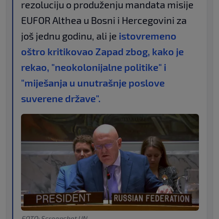
rezoluciju o produženju mandata misije
EUFOR Althea u Bosni i Hercegovini za
još jednu godinu, ali je
istovremeno
oštro kritikovao Zapad zbog, kako je
rekao, "neokolonijalne politike" i
"miješanja u unutrašnje poslove
suverene države".
FOTO: Screenshot UN