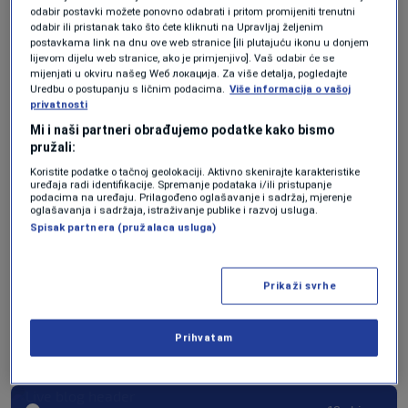
Poruka iz Beograda: Dodik je pacifikovan,
odabir postavki možete ponovno odabrati i pritom promijeniti trenutni
odabir ili pristanak tako što ćete kliknuti na Upravljaj željenim
apsolutni je dužnik onome ko mu je ukinuo
postavkama link na dnu ove web stranice [ili plutajuću ikonu u donjem
sankcije
lijevom dijelu web stranice, ako je primjenjivo]. Vaš odabir će se
mijenjati u okviru našeg Wеб локација. Za više detalja, pogledajte
Američki metod pregovaranja sa Dodikom:
Uredbu o postupanju s ličnim podacima.
Više informacija o vašoj
Pravni ekspert - isto bilo u Washingtonu i
privatnosti
Mi i naši partneri obrađujemo podatke kako bismo
Daytonu
pružali:
Bivši sudija "jako iznenađen" brzinom kojom
Koristite podatke o tačnoj geolokaciji. Aktivno skenirajte karakteristike
će Ustavni sud BiH odlučivati o Dodikovoj
uređaja radi identifikacije. Spremanje podataka i/ili pristupanje
podacima na uređaju. Prilagođeno oglašavanje i sadržaj, mjerenje
apelaciji
oglašavanja i sadržaja, istraživanje publike i razvoj usluga.
Spisak partnera (pružalaca usluga)
N1 ekskluzivno objavljuje sve detalje
Schmidtovog izvještaja Vijeću sigurnosti
UN-a
Prikaži svrhe
Cenić: I ostale države će Dodiku ukinuti
sankcije ako to Trump od njih bude tražio
Prihvatam