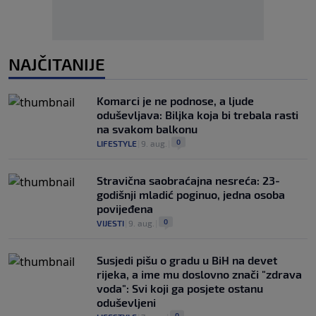
NAJČITANIJE
Komarci je ne podnose, a ljude
oduševljava: Biljka koja bi trebala rasti
na svakom balkonu
0
LIFESTYLE
|
9. aug.
|
Stravična saobraćajna nesreća: 23-
godišnji mladić poginuo, jedna osoba
povijeđena
0
VIJESTI
|
9. aug.
|
Susjedi pišu o gradu u BiH na devet
rijeka, a ime mu doslovno znači "zdrava
voda": Svi koji ga posjete ostanu
oduševljeni
0