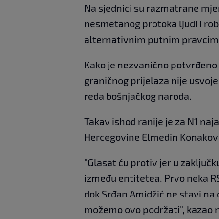
Na sjednici su razmatrane mjer
nesmetanog protoka ljudi i robe
alternativnim putnim pravcim
Kako je nezvanično potvrđeno 
graničnog prijelaza nije usvojen
reda bošnjačkog naroda.
Takav ishod ranije je za N1 naj
Hercegovine Elmedin Konakovi
"Glasat ću protiv jer u zaklju
između entitetea. Prvo neka RS
dok Srđan Amidžić ne stavi na 
možemo ovo podržati", kazao n