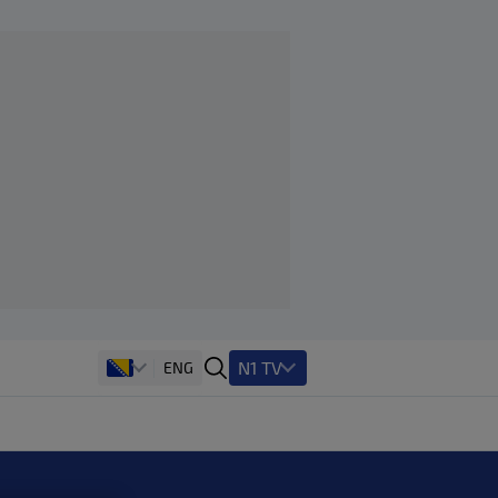
N1 TV
ENG