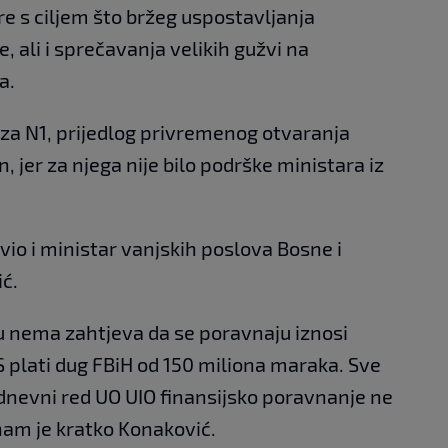
e s ciljem što bržeg uspostavljanja
, ali i sprečavanja velikih gužvi na
a.
za N1, prijedlog privremenog otvaranja
, jer za njega nije bilo podrške ministara iz
avio i ministar vanjskih poslova Bosne i
ć.
čku nema zahtjeva da se poravnaju iznosi
 plati dug FBiH od 150 miliona maraka. Sve
dnevni red UO UIO finansijsko poravnanje ne
am je kratko Konaković.