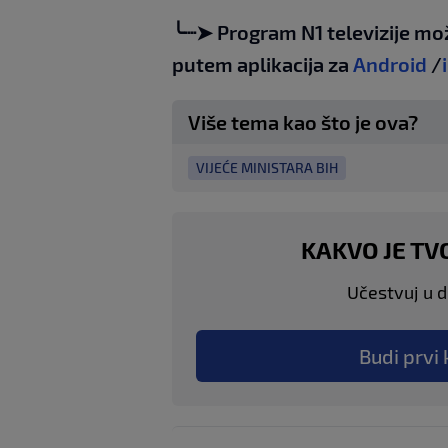
╰┈➤ Program N1 televizije mo
putem aplikacija za
Android
/
Više tema kao što je ova?
VIJEĆE MINISTARA BIH
KAKVO JE TV
Učestvuj u di
Budi prvi 