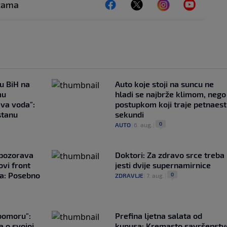
ežama
 u BiH na
Auto koje stoji na suncu ne
mu
hladi se najbrže klimom, nego
ava voda":
postupkom koji traje petnaest
stanu
sekundi
0
AUTO
|
6. aug.
|
upozorava
Doktori: Za zdravo srce treba
vi front
jesti dvije supernamirnice
ta: Posebno
0
ZDRAVLJE
|
7. aug.
|
ubomoru":
Prefina ljetna salata od
a o svojoj
kupusa: Kremasto savršenstv