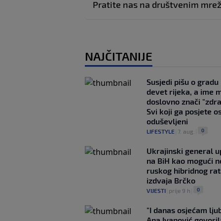
Pratite nas na društvenim mr
NAJČITANIJE
Susjedi pišu o gradu
devet rijeka, a ime 
doslovno znači "zdr
Svi koji ga posjete o
oduševljeni
0
LIFESTYLE
|
7. aug.
|
Ukrajinski general 
na BiH kao mogući no
ruskog hibridnog ra
izdvaja Brčko
0
VIJESTI
|
prije 9 h
|
"I danas osjećam lj
Ana Ivanović govoril