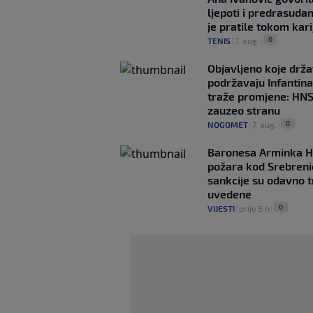
ljepoti i predrasuda
je pratile tokom kari
0
TENIS
|
7. aug.
|
Objavljeno koje drž
podržavaju Infantina
traže promjene: HN
zauzeo stranu
0
NOGOMET
|
7. aug.
|
Baronesa Arminka H
požara kod Srebreni
sankcije su odavno t
uvedene
0
VIJESTI
|
prije 8 h
|