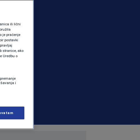
ica ili lični
pružila
 je praćenje
ir postavki
pravljaj
b stranice, ako
te Uredbu o
 Spremanje
ašavanja i
hvatam