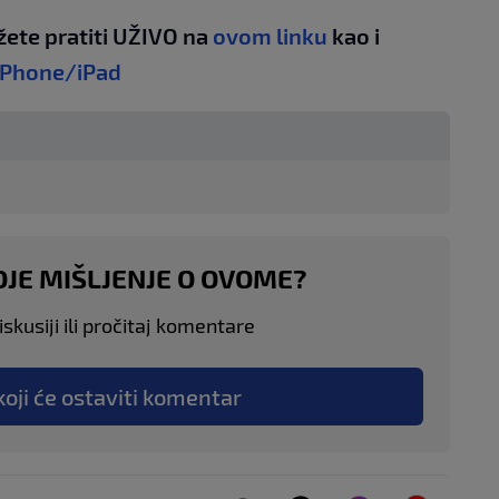
žete pratiti UŽIVO na
ovom linku
kao i
iPhone/iPad
OJE MIŠLJENJE O OVOME?
skusiji ili pročitaj komentare
koji će ostaviti komentar