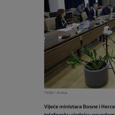
FENA
/
Arhiva
Vijeće ministara Bosne i Herc
telefonsku sjednicu povodom s