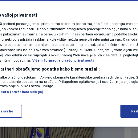
SHOWBIZ
a BiH nije usvojilo
KOLUMNE
 vašoj privatnosti
3
partneri pohranjujemo i pristupamo osobnim podacima, kao što su pretraga web stran
ivremenom otvaranju
ori, na vašem računaru . Odabir Prihvatam omogućava praćenje tehnologije kako bi se 
je prikazanim svrhama na osnovu kojih mi i naši partneri obrađujemo podatke Ukoliko
 neki od sadržaja i reklama koje vidite možda neće biti relevantni za vas. Ovaj odab
og prelaza Gradiška
PODCAST
no odabrati i pritom promijeniti trenutni odabir ili pristanak tako što ćete kliknuti na U
tavkama link na dnu ove web stranice [ili plutajuću ikonu u donjem lijevom dijelu we
N1 SPECIJAL
vo]. Vaš odabir će se mijenjati u okviru našeg Wеб локација. Za više detalja, pogledaj
s ličnim podacima.
Više informacija o vašoj privatnosti
0
VIJESTI
komentara
|
|
FENOMENI
 partneri obrađujemo podatke kako bismo pružali:
datke o tačnoj geolokaciji. Aktivno skenirajte karakteristike uređaja radi identifikacije.
NEISTRAŽENO
ili pristupanje podacima na uređaju. Prilagođeno oglašavanje i sadržaj, mjerenje ogl
Više
traživanje publike i razvoj usluga.
tnera (pružalaca usluga)
VIRALNO
FOTO
ži svrhe
Pri
PROMO
VIDEO