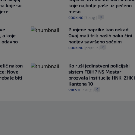
ma koje su
koje najbolje paše uz pečeno
jere
meso
0
COOKING
|
7. aug.
|
ave
Punjene paprike kao nekad:
, a koje
Ovaj mali trik naših baka čini
S odavno
nadjev savršeno sočnim
0
COOKING
|
prije 9 h
|
elić nakon
Ko ruši jedinstveni policijski
ce: Nove
sistem FBiH? NS Mostar
rebale biti
prozvala institucije HNK, ZHK 
Kantona 10
0
VIJESTI
|
7. aug.
|