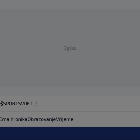
Oglas
SPORT
SVIJET
MAGAZIN
Crna hronika
Obrazovanje
Vrijeme
ZDRAVLJE