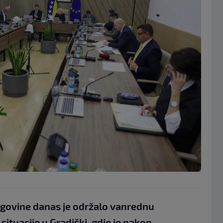
egovine danas je održalo vanrednu
ituacije u Gradiški, gdje je nakon