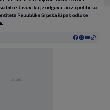
u bili i stavovi ko je odgovoran za političku
z entiteta Republika Srpska ili pak odluke
a.
Oglas