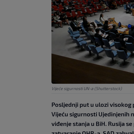
Vijeće sigurnosti UN-a (Shutterstock)
Posljednji put u ulozi visokog
Vijeću sigurnosti Ujedinjenih 
viđenje stanja u BiH. Rusija s
zatvaranje OHR-a. SAD zahvalile