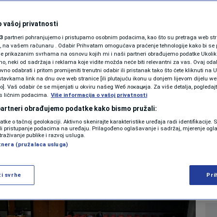
SHOWBIZ
ti poslalo različite
KOLUMNE
 vašoj privatnosti
3
partneri pohranjujemo i pristupamo osobnim podacima, kao što su pretraga web stran
d podrške OHR-u do
ori, na vašem računaru . Odabir Prihvatam omogućava praćenje tehnologije kako bi se 
je prikazanim svrhama na osnovu kojih mi i naši partneri obrađujemo podatke Ukoliko
 neki od sadržaja i reklama koje vidite možda neće biti relevantni za vas. Ovaj odab
jegovim zatvaranjem
PODCAST
no odabrati i pritom promijeniti trenutni odabir ili pristanak tako što ćete kliknuti na U
tavkama link na dnu ove web stranice [ili plutajuću ikonu u donjem lijevom dijelu we
N1 SPECIJAL
vo]. Vaš odabir će se mijenjati u okviru našeg Wеб локација. Za više detalja, pogledaj
s ličnim podacima.
Više informacija o vašoj privatnosti
0
026. 21:37
VIJESTI
komentara
|
|
FENOMENI
 partneri obrađujemo podatke kako bismo pružali:
datke o tačnoj geolokaciji. Aktivno skenirajte karakteristike uređaja radi identifikacije.
NEISTRAŽENO
ili pristupanje podacima na uređaju. Prilagođeno oglašavanje i sadržaj, mjerenje ogl
Više
traživanje publike i razvoj usluga.
tnera (pružalaca usluga)
VIRALNO
FOTO
ži svrhe
Pri
PROMO
VIDEO