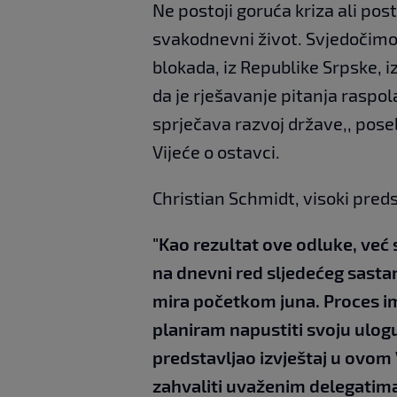
Ne postoji goruća kriza ali posto
svakodnevni život. Svjedočimo 
blokada, iz Republike Srpske, 
da je rješavanje pitanja raspo
sprječava razvoj države,, pos
Vijeće o ostavci.
Christian Schmidt, visoki preds
"Kao rezultat ove odluke, već
na dnevni red sljedećeg sast
mira početkom juna. Proces i
planiram napustiti svoju ulog
predstavljao izvještaj u ovom 
zahvaliti uvaženim delegatima