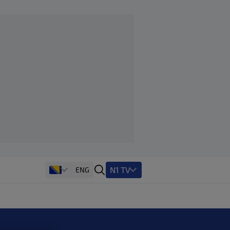
N1 TV
ENG