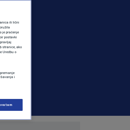
ica ili lični
pružila
 je praćenje
ir postavki
pravljaj
b stranice, ako
te Uredbu o
 Spremanje
ašavanja i
hvatam