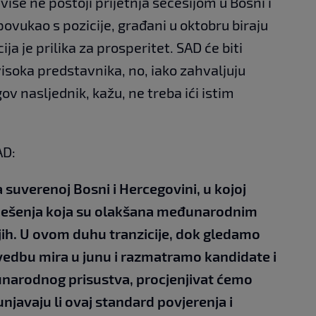
iše ne postoji prijetnja secesijom u Bosni i
ovukao s pozicije, građani u oktobru biraju
ja je prilika za prosperitet. SAD će biti
visoka predstavnika, no, iako zahvaljuju
ov nasljednik, kažu, ne treba ići istim
AD:
suverenoj Bosni i Hercegovini, u kojoj
 rješenja koja su olakšana međunarodnim
njih. U ovom duhu tranzicije, dok gledamo
vedbu mira u junu i razmatramo kandidate i
narodnog prisustva, procjenjivat ćemo
javaju li ovaj standard povjerenja i