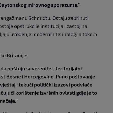
 Daytonskog mirovnog sporazuma."
na angažmanu Schmidtu. Ostaju zabrinuti
ostoje opstrukcije institucija i zastoj na
ljaju uvođenje modernih tehnologija tokom
ke Britanije:
a poštuju suverenitet, teritorijalni
nost Bosne i Hercegovine. Puno poštovanje
eštaj i tekući politički izazovi podvlače
čujući korištenje izvršnih ovlasti gdje je to
načaja."