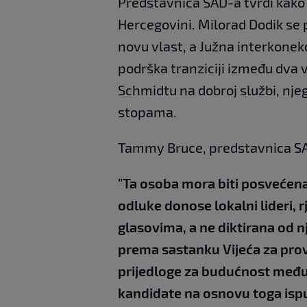
Predstavnica SAD-a tvrdi kako v
Hercegovini. Milorad Dodik se p
novu vlast, a Južna interkonekci
podrška tranziciji između dva 
Schmidtu na dobroj službi, njeg
stopama.
Tammy Bruce, predstavnica S
"Ta osoba mora biti posvećena 
odluke donose lokalni lideri,
glasovima, a ne diktirana od 
prema sastanku Vijeća za pro
prijedloge za budućnost među
kandidate na osnovu toga ispun