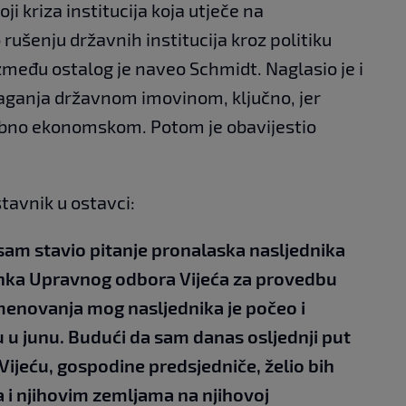
ji kriza institucija koja utječe na
rušenju državnih institucija kroz politiku
između ostalog je naveo Schmidt. Naglasio je i
laganja državnom imovinom, ključno, jer
ebno ekonomskom. Potom je obavijestio
tavnik u ostavci:
 sam stavio pitanje pronalaska nasljednika
anka Upravnog odbora Vijeća za provedbu
menovanja mog nasljednika je počeo i
u u junu. Budući da sam danas osljednji put
Vijeću, gospodine predsjedniče, želio bih
 i njihovim zemljama na njihovoj