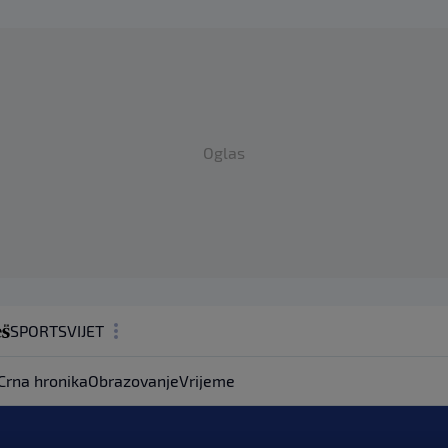
Oglas
SPORT
SVIJET
MAGAZIN
Crna hronika
Obrazovanje
Vrijeme
ZDRAVLJE