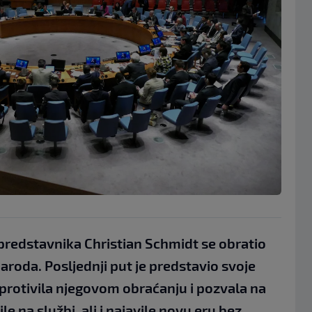
 predstavnika Christian Schmidt se obratio
naroda. Posljednji put je predstavio svoje
e protivila njegovom obraćanju i pozvala na
 na službi, ali i najavile novu eru bez