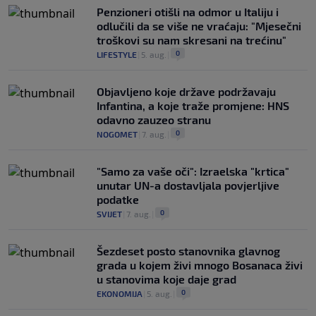
Penzioneri otišli na odmor u Italiju i
odlučili da se više ne vraćaju: "Mjesečni
troškovi su nam skresani na trećinu"
0
LIFESTYLE
|
5. aug.
|
Objavljeno koje države podržavaju
Infantina, a koje traže promjene: HNS
odavno zauzeo stranu
0
NOGOMET
|
7. aug.
|
"Samo za vaše oči": Izraelska "krtica"
unutar UN-a dostavljala povjerljive
podatke
0
SVIJET
|
7. aug.
|
Šezdeset posto stanovnika glavnog
grada u kojem živi mnogo Bosanaca živi
u stanovima koje daje grad
0
EKONOMIJA
|
5. aug.
|