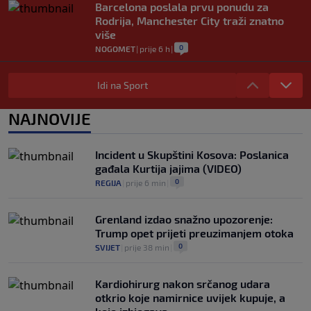
Barcelona poslala prvu ponudu za
Rodrija, Manchester City traži znatno
više
0
NOGOMET
|
prije 6 h
|
Dalić će postati najskuplji hrvatski
trener u historiji i jedan od najplaćenijih
Idi na Sport
selektora svijeta
0
NOGOMET
|
prije 7 h
|
NAJNOVIJE
Otkriveno ko je bio Georginina prva
ljubav: Njihova priča ponovo postala
Incident u Skupštini Kosova: Poslanica
viralna
gađala Kurtija jajima (VIDEO)
0
NOGOMET
|
7. aug.
|
0
REGIJA
|
prije 6 min
|
Grenland izdao snažno upozorenje:
Trump opet prijeti preuzimanjem otoka
0
SVIJET
|
prije 38 min
|
Kardiohirurg nakon srčanog udara
otkrio koje namirnice uvijek kupuje, a