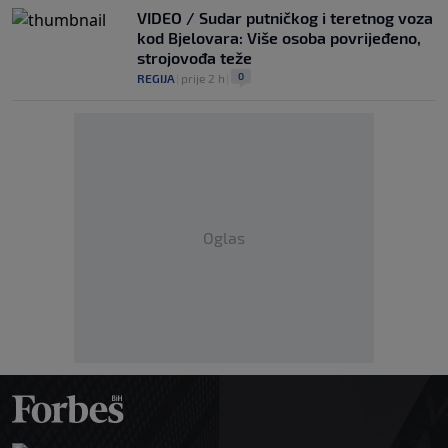
VIDEO / Sudar putničkog i teretnog voza
kod Bjelovara: Više osoba povrijeđeno,
strojovođa teže
0
REGIJA
|
prije 2 h
|
Oglas