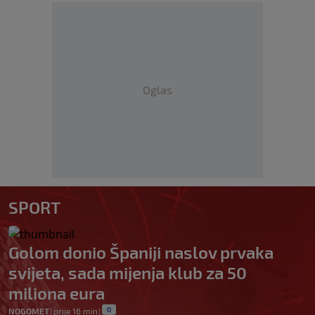
Oglas
SPORT
Golom donio Španiji naslov prvaka
svijeta, sada mijenja klub za 50
miliona eura
0
NOGOMET
|
prije 16 min
|