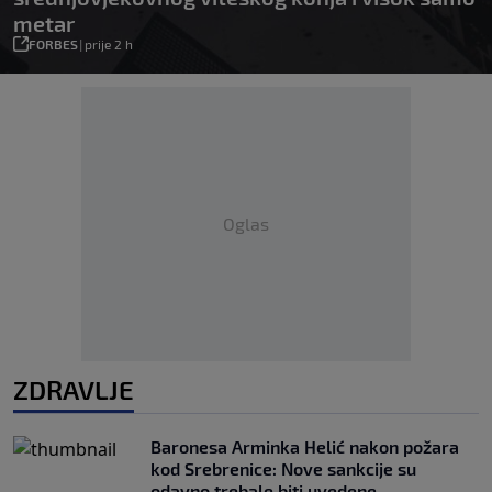
metar
FORBES
|
prije 2 h
Oglas
ZDRAVLJE
Baronesa Arminka Helić nakon požara
kod Srebrenice: Nove sankcije su
odavno trebale biti uvedene