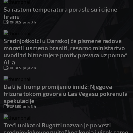
Sa rastom temperatura porasle su i cijene
hrane
FORBES
|
prije 3 h
Srednjoškolci u Danskoj će pismene radove
morati i usmeno braniti, resorno ministartvo
uvodi tri hitne mjere protiv prevara uz pomoć
AI-a
FORBES
|
prije 2 h
Da li je Trump promijenio imidž: Njegova
frizura tokom govora u Las Vegasu pokrenula
spekulacije
FORBES
|
prije 3 h
Treći unikatni Bugatti nazvan je po vrsti
srednjovjekovnog viteškog konja i visok samo