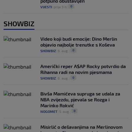
potpuno obustavljen
0
VIJESTI
|
prije 3 h
|
SHOWBIZ
Video koji budi emocije: Dino Merlin
objavio najbolje trenutke s Koševa
0
SHOWBIZ
|
6. aug.
|
Američki reper A$AP Rocky potvrdio da
Rihanna radi na novim pjesmama
0
SHOWBIZ
|
6. aug.
|
Bivša Mamićeva supruga se udala za
NBA zvijezdu, pjevala se Rozga i
Marinko Rokvić
0
NOGOMET
|
5. aug.
|
Misirlić o dešavanjima na Merlinovom