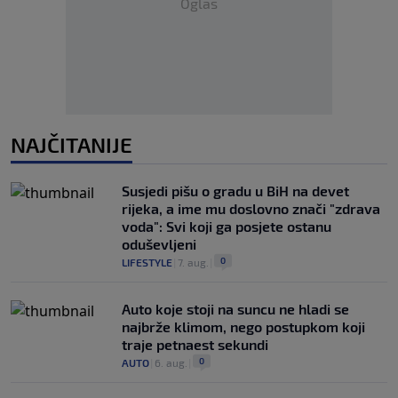
Oglas
NAJČITANIJE
Susjedi pišu o gradu u BiH na devet
rijeka, a ime mu doslovno znači "zdrava
voda": Svi koji ga posjete ostanu
oduševljeni
0
LIFESTYLE
|
7. aug.
|
Auto koje stoji na suncu ne hladi se
najbrže klimom, nego postupkom koji
traje petnaest sekundi
0
AUTO
|
6. aug.
|