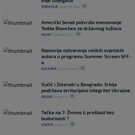
koje izbjegava
0
ZDRAVLJE
|
prije 40 min
|
Američki Senat potvrdio imenovanje
Todda Blanchea za državnog tužioca
0
SVIJET
|
prije 42 min
|
Najnovija ostvarenja velikih svjetskih
autora u programu Summer Screen SFF-
a
0
KULTURA
|
prije 54 min
|
Vučić i Zelenski u Beogradu: Srbija
podržava teritorijalni integritet Ukrajine
0
REGIJA
|
prije 1 h
|
Tačka na 7: Živimo li prošlost bez
budućnosti ?
0
VIJESTI
|
prije 1 h
|