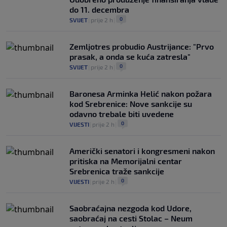
do 11. decembra
0
SVIJET
|
prije 2 h
|
Zemljotres probudio Austrijance: "Prvo
prasak, a onda se kuća zatresla"
0
SVIJET
|
prije 2 h
|
Baronesa Arminka Helić nakon požara
kod Srebrenice: Nove sankcije su
odavno trebale biti uvedene
0
VIJESTI
|
prije 2 h
|
Američki senatori i kongresmeni nakon
pritiska na Memorijalni centar
Srebrenica traže sankcije
0
VIJESTI
|
prije 2 h
|
Saobraćajna nezgoda kod Udore,
saobraćaj na cesti Stolac – Neum