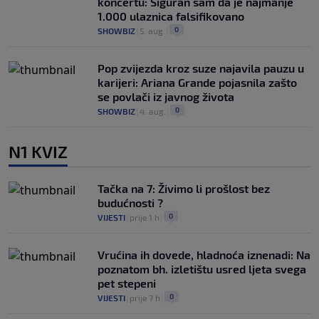
koncertu: Siguran sam da je najmanje
1.000 ulaznica falsifikovano
0
SHOWBIZ
|
5. aug.
|
Pop zvijezda kroz suze najavila pauzu u
karijeri: Ariana Grande pojasnila zašto
se povlači iz javnog života
0
SHOWBIZ
|
4. aug.
|
N1 KVIZ
Tačka na 7: Živimo li prošlost bez
budućnosti ?
0
VIJESTI
|
prije 1 h
|
Vrućina ih dovede, hladnoća iznenadi: Na
poznatom bh. izletištu usred ljeta svega
pet stepeni
0
VIJESTI
|
prije 7 h
|