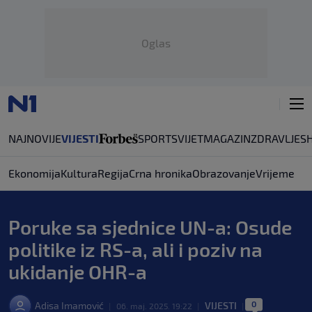
Oglas
NAJNOVIJE
VIJESTI
SPORT
SVIJET
MAGAZIN
ZDRAVLJE
S
Ekonomija
Kultura
Regija
Crna hronika
Obrazovanje
Vrijeme
Poruke sa sjednice UN-a: Osude
politike iz RS-a, ali i poziv na
ukidanje OHR-a
0
Adisa Imamović
VIJESTI
|
06. maj. 2025. 19:22
|
|