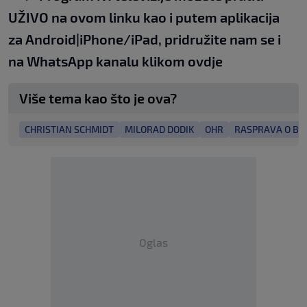
UŽIVO na
ovom linku
kao i putem aplikacija
za
An
droid
|
iPhone/iPad,
pridružite nam se i
na WhatsApp kanalu klikom
ovdje
Više tema kao što je ova?
CHRISTIAN SCHMIDT
MILORAD DODIK
OHR
RASPRAVA O BI
Oglas