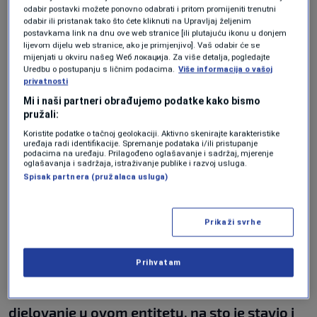
odabir postavki možete ponovno odabrati i pritom promijeniti trenutni
odabir ili pristanak tako što ćete kliknuti na Upravljaj željenim
postavkama link na dnu ove web stranice [ili plutajuću ikonu u donjem
Prva četvrtina godine je prilično obilježena
lijevom dijelu web stranice, ako je primjenjivo]. Vaš odabir će se
mijenjati u okviru našeg Wеб локација. Za više detalja, pogledajte
tenzijama. Schmidt tvrdi, riječ je trenutno o
Uredbu o postupanju s ličnim podacima.
Više informacija o vašoj
privatnosti
političkoj, ali ne i sigurnosnoj krizi. Politike iz
Mi i naši partneri obrađujemo podatke kako bismo
Republike Srpske koje su na sceni, planirane su
pružali:
ranije, kaže Schmidt, a sada su eskalirale
Koristite podatke o tačnoj geolokaciji. Aktivno skenirajte karakteristike
uređaja radi identifikacije. Spremanje podataka i/ili pristupanje
napadima na ustavni poredak.
podacima na uređaju. Prilagođeno oglašavanje i sadržaj, mjerenje
oglašavanja i sadržaja, istraživanje publike i razvoj usluga.
Spisak partnera (pružalaca usluga)
"Gospodin Dodik je intenzivirao napade na
ustavni poredak tako što je navodio
Prikaži svrhe
rukovodstvo Republike Srpske da usvoje
Prihvatam
zakone kojima se zabranjuje državnim
pravosudnim i policijskim institucijama
djelovanje u ovom entitetu, na sto je stavio i