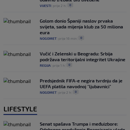
0
VIJESTI
|
prije 2 h
|
Golom donio Španiji naslov prvaka
svijeta, sada mijenja klub za 50 miliona
eura
0
NOGOMET
|
prije 16 min
|
Vučić i Zelenski u Beogradu: Srbija
podržava teritorijalni integritet Ukrajine
0
REGIJA
|
prije 1 h
|
Predsjednik FIFA-e negira tvrdnju da je
UEFA platila navodnoj "ljubavnici"
0
NOGOMET
|
prije 2 h
|
LIFESTYLE
Senat spašava Trumpa i međuizbore:
Odobreno produženje finansiranja vlade