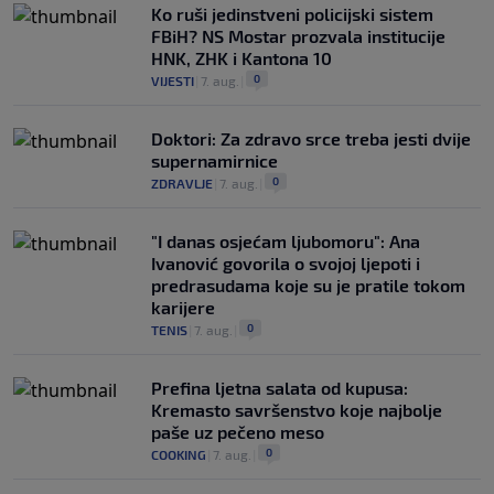
Ko ruši jedinstveni policijski sistem
FBiH? NS Mostar prozvala institucije
HNK, ZHK i Kantona 10
0
VIJESTI
|
7. aug.
|
Doktori: Za zdravo srce treba jesti dvije
supernamirnice
0
ZDRAVLJE
|
7. aug.
|
"I danas osjećam ljubomoru": Ana
Ivanović govorila o svojoj ljepoti i
predrasudama koje su je pratile tokom
karijere
0
TENIS
|
7. aug.
|
Prefina ljetna salata od kupusa:
Kremasto savršenstvo koje najbolje
paše uz pečeno meso
0
COOKING
|
7. aug.
|