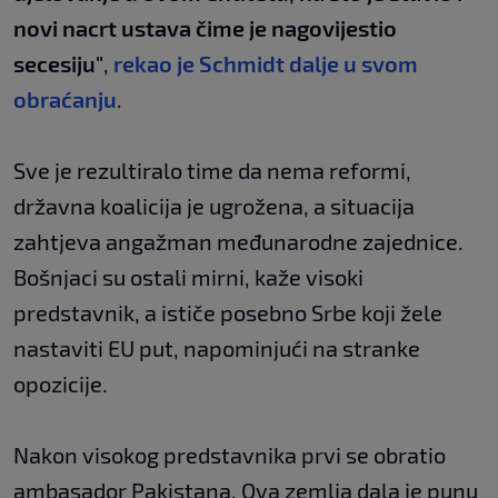
novi nacrt ustava čime je nagovijestio
secesiju"
,
rekao je Schmidt dalje u svom
obraćanju
.
Sve je rezultiralo time da nema reformi,
državna koalicija je ugrožena, a situacija
zahtjeva angažman međunarodne zajednice.
Bošnjaci su ostali mirni, kaže visoki
predstavnik, a ističe posebno Srbe koji žele
nastaviti EU put, napominjući na stranke
opozicije.
Nakon visokog predstavnika prvi se obratio
ambasador Pakistana. Ova zemlja dala je punu