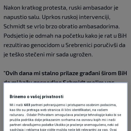
Nakon kratkog protesta, ruski ambasador je
napustio salu. Uprkos ruskoj intervenciji,
Schmidt se vrlo brzo obratio ambasadorima.
Podsjetio je odmah na početku kako je rat u BiH
rezultirao genocidom u Srebrenici poručivši da
je teško stečeni mir sada ugrožen.
"Ovih dana mi stalno prilaze građani širom BiH
da mi kažu gospodine Schmidt molim vas
pobrinite se da ne bude rata. Na ovo ja uvijek
Brinemo o vašoj privatnosti
odgovaram da ne vidim opasnost od rata, jer
Mi i naši
603
partneri pohranjujemo i pristupamo osobnim podacima,
niko ne želi prolaziti kroz takvo iskustvo
kao što su pretraga web stranica ili lični identifikatori, na vašem
računaru . Odabir Prihvatam omogućava praćenje tehnologije kako bi se
opet"
, naglasio je Christian Schmidt, visoki
pružila podrška dolje prikazanim svrhama na osnovu kojih mi i naši
partneri obrađujemo podatke Ukoliko je praćenje onemogućeno, neki od
predstavnik u BiH.
sadržaja i reklama koje vidite možda neće biti relevantni za vas. Ovaj