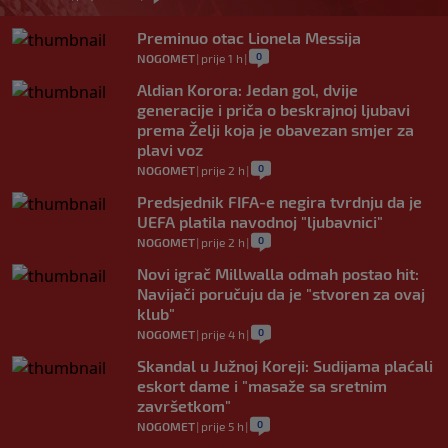
Preminuo otac Lionela Messija
0
NOGOMET
|
prije 1 h
|
Aldian Korora: Jedan gol, dvije
generacije i priča o beskrajnoj ljubavi
prema Želji koja je obavezan smjer za
plavi voz
0
NOGOMET
|
prije 2 h
|
Predsjednik FIFA-e negira tvrdnju da je
UEFA platila navodnoj "ljubavnici"
0
NOGOMET
|
prije 2 h
|
Novi igrač Millwalla odmah postao hit:
Navijači poručuju da je "stvoren za ovaj
klub"
0
NOGOMET
|
prije 4 h
|
Skandal u Južnoj Koreji: Sudijama plaćali
eskort dame i "masaže sa sretnim
završetkom"
0
NOGOMET
|
prije 5 h
|