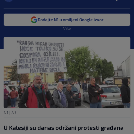
Dodajte N1 u omiljeni Google izvor
Više
N1
|
N1
U Kalesiji su danas održani protesti građana