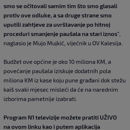
smo se očitovali samim tim što smo glasali
protiv ove odluke, a sa druge strane smo
uputili zahtjeve za uvrštavanje po hitnoj
proceduri smanjenje paušala na stari iznos"
,
naglasio je Mujo Mujkić, vijećnik u OV Kalesija.
Budžet ove općine je oko 10 miliona KM, a
povećanje paušala iziskuje dodatnih pola
miliona KM iz kase koju pune građani dok stežu
kaiš svaki mjesec misleći da će na narednim
izborima pametnije izabrati.
Program N1 televizije možete pratiti UŽIVO
na
ovom linku
kao i putem aplikacija