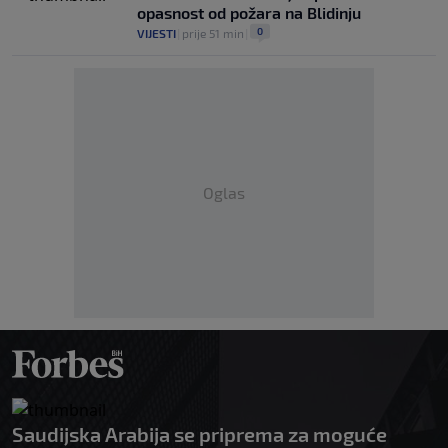
opasnost od požara na Blidinju
0
VIJESTI
|
prije 51 min
|
Oglas
Saudijska Arabija se priprema za moguće