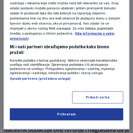
sadržaja i reklama koje vidite možda neće biti relevantni za vas. Ovaj
odabir postavki možete ponovno odabrati i pritom promijeniti trenutni
odabir ili pristanak tako što ćete kliknuti na Upravljaj željenim
Neformalna grupa građana peticijom je
postavkama link na dnu ove web stranice [ili plutajuću ikonu u donjem
lijevom dijelu web stranice, ako je primjenjivo]. Vaš odabir će se
zatražila da odluka o povećanju paušala bude
mijenjati u okviru našeg Wеб локација. Za više detalja, pogledajte
povučena.
Uredbu o postupanju s ličnim podacima.
Više informacija o vašoj
privatnosti
Mi i naši partneri obrađujemo podatke kako bismo
"Ništa se nije promjenilo, a čini mi se da se
pružali:
Koristite podatke o tačnoj geolokaciji. Aktivno skenirajte karakteristike
neće ni promijeniti kakva su razmišljanja
uređaja radi identifikacije. Spremanje podataka i/ili pristupanje
podacima na uređaju. Prilagođeno oglašavanje i sadržaj, mjerenje
naših vijećnika. Pod svaku cijenu idu da
oglašavanja i sadržaja, istraživanje publike i razvoj usluga.
Spisak partnera (pružalaca usluga)
ostanu povećani paušali. To je jedna veća
malverzacija između njih i načelnika. Ima tu i
Prikaži svrhe
ucjena i prljavih poslova"
, kazao je Sadik
Osmanović iz Neformalne grupe građana.
Prihvatam
Načelnik odbacuje ove tvrdnje i naglašava da je