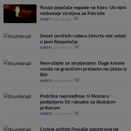
Rusija pojačala napade na Kijev: Ukrajini
nedostaje streljiva za Patriote
0
SVIJET
|
prije 32 min
|
Deset zeničkih rudara četvrtu noć ostali
u jami Raspotočje
0
VIJESTI
|
prije 36 min
|
Naoružajte se strpljenjem: Duge kolone
vozila na graničnim prelazim na izlazu iz
BiH
0
VIJESTI
|
prije 38 min
|
Podrška najmlađima: U Mostaru
podijeljeno 50 ruksaka sa školskim
priborom
0
VIJESTI
|
prije 45 min
|
Civilna zaštita Posušje upozorava na