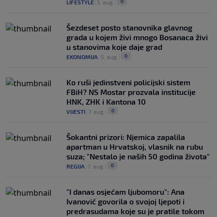
0
LIFESTYLE
|
5. aug.
|
Šezdeset posto stanovnika glavnog
grada u kojem živi mnogo Bosanaca živi
u stanovima koje daje grad
0
EKONOMIJA
|
5. aug.
|
Ko ruši jedinstveni policijski sistem
FBiH? NS Mostar prozvala institucije
HNK, ZHK i Kantona 10
0
VIJESTI
|
7. aug.
|
Šokantni prizori: Njemica zapalila
apartman u Hrvatskoj, vlasnik na rubu
suza; "Nestalo je naših 50 godina života"
0
REGIJA
|
7. aug.
|
"I danas osjećam ljubomoru": Ana
Ivanović govorila o svojoj ljepoti i
predrasudama koje su je pratile tokom