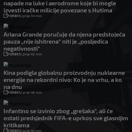
napade na luke i aerodrome koje bi mogle
izvesti iračke milicije povezane s Hutima
FORBES
|
prije 34 min.
Ariana Grande poručuje da njena predstojeća
pauza „nije ishitrena“ niti je „posljedica
negativnosti“
FORBES
|
prije 42 min.
Kina podigla globalnu proizvodnju nuklearne
energije na rekordni nivo: Ko je na vrhu, a ko
na dnu
FORBES
|
prije 46 min.
Infantino se izvinio zbog „grešaka“, ali će
ostati predsjednik FIFA-e uprkos sve glasnijim
kritikama
FORBES
|
prije 50 min.