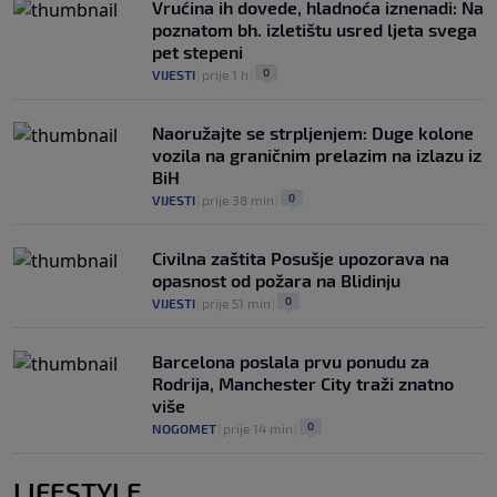
Vrućina ih dovede, hladnoća iznenadi: Na
poznatom bh. izletištu usred ljeta svega
pet stepeni
0
VIJESTI
|
prije 1 h
|
Naoružajte se strpljenjem: Duge kolone
vozila na graničnim prelazim na izlazu iz
BiH
0
VIJESTI
|
prije 38 min
|
Civilna zaštita Posušje upozorava na
opasnost od požara na Blidinju
0
VIJESTI
|
prije 51 min
|
Barcelona poslala prvu ponudu za
Rodrija, Manchester City traži znatno
više
0
NOGOMET
|
prije 14 min
|
LIFESTYLE