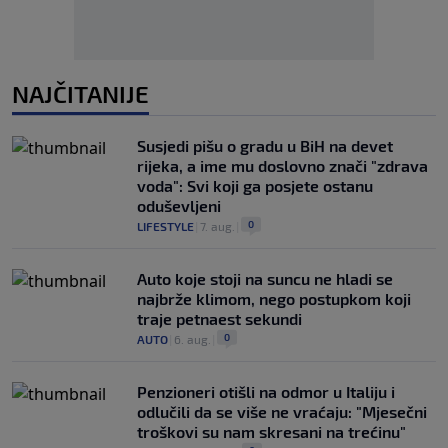
NAJČITANIJE
Susjedi pišu o gradu u BiH na devet
rijeka, a ime mu doslovno znači "zdrava
voda": Svi koji ga posjete ostanu
oduševljeni
0
LIFESTYLE
|
7. aug.
|
Auto koje stoji na suncu ne hladi se
najbrže klimom, nego postupkom koji
traje petnaest sekundi
0
AUTO
|
6. aug.
|
Penzioneri otišli na odmor u Italiju i
odlučili da se više ne vraćaju: "Mjesečni
troškovi su nam skresani na trećinu"