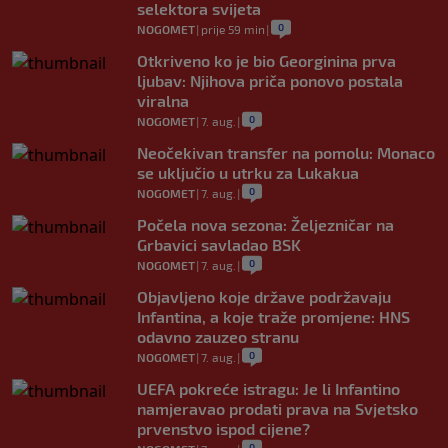
selektora svijeta
0
NOGOMET
|
prije 59 min
|
Otkriveno ko je bio Georginina prva
ljubav: Njihova priča ponovo postala
viralna
0
NOGOMET
|
7. aug.
|
Neočekivan transfer na pomolu: Monaco
se uključio u utrku za Lukakua
0
NOGOMET
|
7. aug.
|
Počela nova sezona: Željezničar na
Grbavici savladao BSK
0
NOGOMET
|
7. aug.
|
Objavljeno koje države podržavaju
Infantina, a koje traže promjene: HNS
odavno zauzeo stranu
0
NOGOMET
|
7. aug.
|
UEFA pokreće istragu: Je li Infantino
namjeravao prodati prava na Svjetsko
prvenstvo ispod cijene?
0