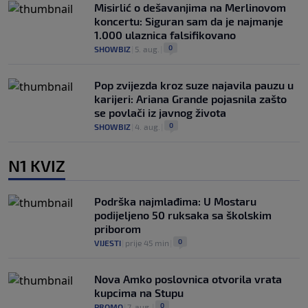
Misirlić o dešavanjima na Merlinovom
koncertu: Siguran sam da je najmanje
1.000 ulaznica falsifikovano
0
SHOWBIZ
|
5. aug.
|
Pop zvijezda kroz suze najavila pauzu u
karijeri: Ariana Grande pojasnila zašto
se povlači iz javnog života
0
SHOWBIZ
|
4. aug.
|
N1 KVIZ
Podrška najmlađima: U Mostaru
podijeljeno 50 ruksaka sa školskim
priborom
0
VIJESTI
|
prije 45 min
|
Nova Amko poslovnica otvorila vrata
kupcima na Stupu
0
PROMO
|
7. aug.
|