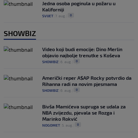
Jedna osoba poginula u požaru u
Kaliforniji
0
SVIJET
|
7. aug.
|
SHOWBIZ
Video koji budi emocije: Dino Merlin
objavio najbolje trenutke s Koševa
0
SHOWBIZ
|
6. aug.
|
Američki reper A$AP Rocky potvrdio da
Rihanna radi na novim pjesmama
0
SHOWBIZ
|
6. aug.
|
Bivša Mamićeva supruga se udala za
NBA zvijezdu, pjevala se Rozga i
Marinko Rokvić
0
NOGOMET
|
5. aug.
|