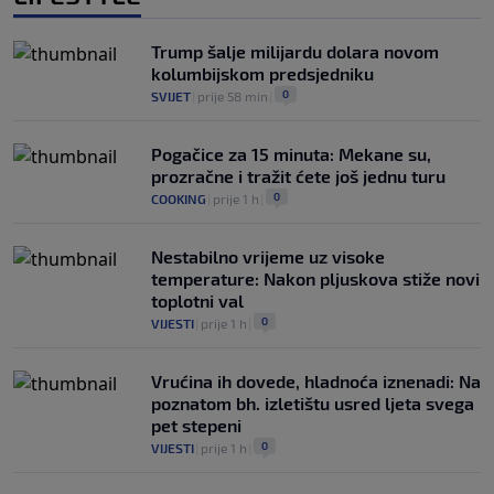
Trump šalje milijardu dolara novom
kolumbijskom predsjedniku
0
SVIJET
|
prije 58 min
|
Pogačice za 15 minuta: Mekane su,
prozračne i tražit ćete još jednu turu
0
COOKING
|
prije 1 h
|
Nestabilno vrijeme uz visoke
temperature: Nakon pljuskova stiže novi
toplotni val
0
VIJESTI
|
prije 1 h
|
Vrućina ih dovede, hladnoća iznenadi: Na
poznatom bh. izletištu usred ljeta svega
pet stepeni
0
VIJESTI
|
prije 1 h
|