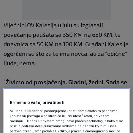
Vijećnici OV Kalesija u julu su izglasali
povećanje paušala sa 350 KM na 650 KM, te
dnevnica sa 50 KM na 100 KM. Građani Kalesije
ogorčeni su što za to ima novca, ali za "obične"
ljude, nema.
"Živimo od prosjačenja. Gladni, žedni. Sada se
svi sele u nove stanove, ja nemam gdje. Pitala
sam u općini gdje da živim. Rekli su 'živi na
Brinemo o vašoj privatnosti
cesti'. Eto. Da barem mogu i ja da idem za
Mi i naši
603
partneri pohranjujemo i pristupamo osobnim podacima,
kao što su pretraga web stranica ili lični identifikatori, na vašem
inostranstvo kao i svi ostali"
, kazala je jedna
računaru . Odabir Prihvatam omogućava praćenje tehnologije kako bi se
pružila podrška dolje prikazanim svrhama na osnovu kojih mi i naši
od anketiranih građana.
partneri obrađujemo podatke Ukoliko je praćenje onemogućeno, neki od