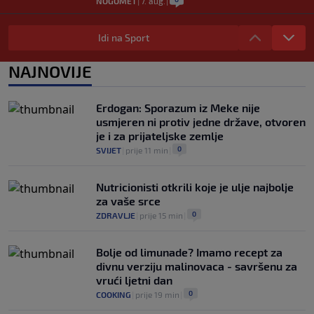
NOGOMET
|
7. aug.
|
Francuzi ne podržavaju Infantina, ali ga
nisu pozvali na ostavku
Idi na Sport
0
NOGOMET
|
7. aug.
|
NAJNOVIJE
Žene će prve osjetiti posljedice, ali
poručuju: Ako treba, neka bude bojkot
0
NOGOMET
|
7. aug.
|
Erdogan: Sporazum iz Meke nije
usmjeren ni protiv jedne države, otvoren
je i za prijateljske zemlje
0
SVIJET
|
prije 11 min
|
Nutricionisti otkrili koje je ulje najbolje
za vaše srce
0
ZDRAVLJE
|
prije 15 min
|
Bolje od limunade? Imamo recept za
divnu verziju malinovaca - savršenu za
vrući ljetni dan
0
COOKING
|
prije 19 min
|