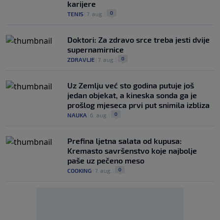
karijere
0
TENIS
|
7. aug.
|
Doktori: Za zdravo srce treba jesti dvije
supernamirnice
0
ZDRAVLJE
|
7. aug.
|
Uz Zemlju već sto godina putuje još
jedan objekat, a kineska sonda ga je
prošlog mjeseca prvi put snimila izbliza
0
NAUKA
|
6. aug.
|
Prefina ljetna salata od kupusa:
Kremasto savršenstvo koje najbolje
paše uz pečeno meso
0
COOKING
|
7. aug.
|