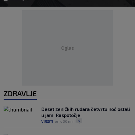
Oglas
ZDRAVLJE
Deset zeničkih rudara četvrtu noć ostali
u jami Raspotočje
0
VIJESTI
|
prije 36 min
|