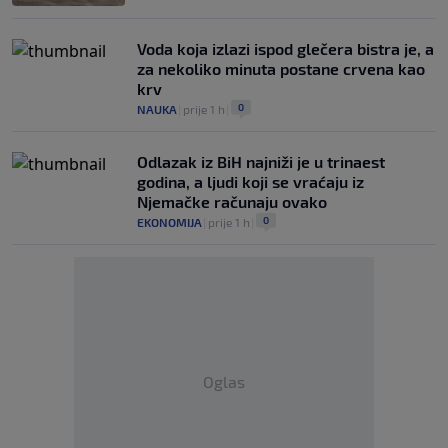
Voda koja izlazi ispod glečera bistra je, a
za nekoliko minuta postane crvena kao
krv
0
NAUKA
|
prije 1 h
|
Odlazak iz BiH najniži je u trinaest
godina, a ljudi koji se vraćaju iz
Njemačke računaju ovako
0
EKONOMIJA
|
prije 1 h
|
Oglas