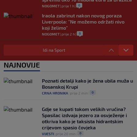
0
NOGOMET
|
prije 1 h
|
Iraola zabrinut nakon novog poraza
Liverpoola: "Ne možemo održati nivo
koji želimo"
0
NOGOMET
|
prije 2 h
|
Vlahović pred velikom odlukom:
Beşiktaş mu nudi 10 miliona eura po
Idi na Sport
sezoni
0
NOGOMET
|
prije 2 h
|
NAJNOVIJE
Kako je Gianni Infantino uspio uništiti
Mundijal: Od fudbala do Trumpa,
Poznati detalji kako je žena ubila muža u
milijardi i rata s UEFA-om
Bosanskoj Krupi
0
NOGOMET
|
prije 3 h
|
0
CRNA HRONIKA
|
prije 2 min
|
Gdje se kupati tokom velikih vrućina?
Spasilac izdvaja jezero za osvježenje i
otkriva kako je taksista hidrantskim
crijevom spasio čovjeka
0
VIJESTI
|
prije 20 min
|