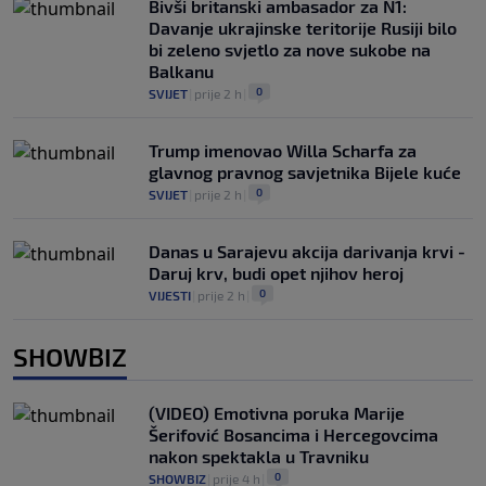
Bivši britanski ambasador za N1:
Davanje ukrajinske teritorije Rusiji bilo
bi zeleno svjetlo za nove sukobe na
Balkanu
0
SVIJET
|
prije 2 h
|
Trump imenovao Willa Scharfa za
glavnog pravnog savjetnika Bijele kuće
0
SVIJET
|
prije 2 h
|
Danas u Sarajevu akcija darivanja krvi -
Daruj krv, budi opet njihov heroj
0
VIJESTI
|
prije 2 h
|
SHOWBIZ
(VIDEO) Emotivna poruka Marije
Šerifović Bosancima i Hercegovcima
nakon spektakla u Travniku
0
SHOWBIZ
|
prije 4 h
|