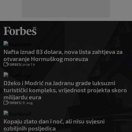
Nafta iznad 83 dolara, nova lista zahtjeva za
otvaranje Hormuškog moreuza
FORBES
|
prije 1 h
Džeko i Modrić na Jadranu grade luksuzni
turistički kompleks, vrijednost projekta skoro
milijardu eura
FORBES
|
8. aug.
Kopaju zlato dan i noć, ali nisu svjesni
ozbiljnih posljedica