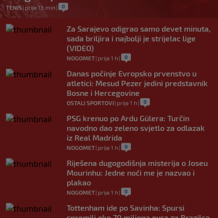
0
TENIS
|
prije 13 min
|
Za Sarajevo odigrao samo devet minuta,
sada briljira i najbolji je strijelac lige
(VIDEO)
0
NOGOMET
|
prije 1 h
|
Danas počinje Evropsko prvenstvo u
atletici: Mesud Pezer jedini predstavnik
Bosne i Hercegovine
0
OSTALI SPORTOVI
|
prije 1 h
|
PSG krenuo po Ardu Gülera: Turčin
navodno dao zeleno svjetlo za odlazak
iz Real Madrida
0
NOGOMET
|
prije 1 h
|
Riješena dugogodišnja misterija o Joseu
Mourinhu: Jedne noći me je nazvao i
plakao
0
NOGOMET
|
prije 1 h
|
Tottenham ide po Savinha: Spursi
spremili oko 70 miliona eura za Brazilca