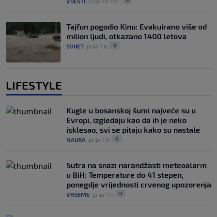
0
VIJESTI
|
prije 49 min
|
Tajfun pogodio Kinu: Evakuirano više od
milion ljudi, otkazano 1400 letova
0
SVIJET
|
prije 1 h
|
LIFESTYLE
Kugle u bosanskoj šumi najveće su u
Evropi, izgledaju kao da ih je neko
isklesao, svi se pitaju kako su nastale
0
NAUKA
|
prije 1 h
|
Sutra na snazi narandžasti meteoalarm
u BiH: Temperature do 41 stepen,
ponegdje vrijednosti crvenog upozorenja
0
VRIJEME
|
prije 1 h
|