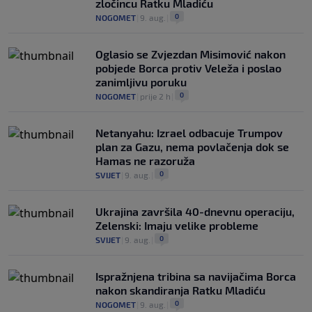
zločincu Ratku Mladiću
0
NOGOMET
|
9. aug.
|
Oglasio se Zvjezdan Misimović nakon
pobjede Borca protiv Veleža i poslao
zanimljivu poruku
0
NOGOMET
|
prije 2 h
|
Netanyahu: Izrael odbacuje Trumpov
plan za Gazu, nema povlačenja dok se
Hamas ne razoruža
0
SVIJET
|
9. aug.
|
Ukrajina završila 40-dnevnu operaciju,
Zelenski: Imaju velike probleme
0
SVIJET
|
9. aug.
|
Ispražnjena tribina sa navijačima Borca
nakon skandiranja Ratku Mladiću
0
NOGOMET
|
9. aug.
|