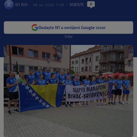
0
N1 BiH
VIJESTI
|
08. jul. 2026. 11:48
|
|
Dodajte N1 u omiljeni Google izvor
Više