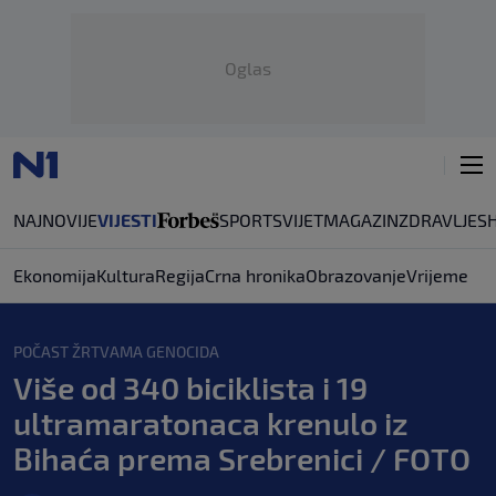
Oglas
NAJNOVIJE
VIJESTI
SPORT
SVIJET
MAGAZIN
ZDRAVLJE
S
Ekonomija
Kultura
Regija
Crna hronika
Obrazovanje
Vrijeme
POČAST ŽRTVAMA GENOCIDA
Više od 340 biciklista i 19
ultramaratonaca krenulo iz
Bihaća prema Srebrenici / FOTO