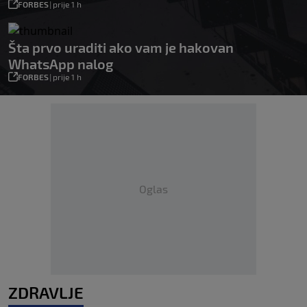
FORBES
|
prije 1 h
Šta prvo uraditi ako vam je hakovan
WhatsApp nalog
FORBES
|
prije 1 h
Oglas
ZDRAVLJE