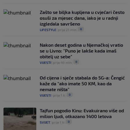
Zašto se biljka kupljena u cvjećari često
osuši za mjesec dana, iako je u radnji
izgledala savršeno
0
LIFESTYLE
|
prije 21 min
|
Nakon deset godina u Njemačkoj vratio
se u Livno: "Puno je lakše kada imaš
obitelj uz sebe"
0
VIJESTI
|
prije 49 min
|
Od cijena i sječe stabala do 5G-a: Čengić
kaže da “ako imate 50 KM, kao da
nemate ništa”
0
VIJESTI
|
prije 1 h
|
Tajfun pogodio Kinu: Evakuirano više od
milion ljudi, otkazano 1400 letova
0
SVIJET
|
prije 1 h
|