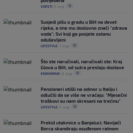
povijeđena
0
VIJESTI
|
9. aug.
|
Susjedi pišu o gradu u BiH na devet
rijeka, a ime mu doslovno znači "zdrava
voda": Svi koji ga posjete ostanu
oduševljeni
0
LIFESTYLE
|
7. aug.
|
Što ste naručivali, naručivali ste: Kraj
Glova u BiH, od sutra prestaju dostave
0
EKONOMIJA
|
9. aug.
|
Penzioneri otišli na odmor u Italiju i
odlučili da se više ne vraćaju: "Mjesečni
troškovi su nam skresani na trećinu"
0
LIFESTYLE
|
5. aug.
|
Prekid utakmice u Banjaluci: Navijači
Borca skandiraju osuđenom ratnom