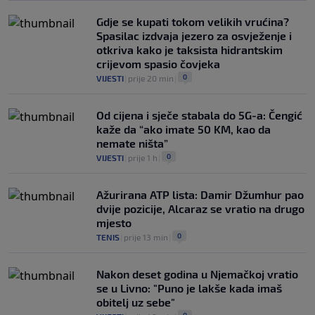
Gdje se kupati tokom velikih vrućina?
Spasilac izdvaja jezero za osvježenje i
otkriva kako je taksista hidrantskim
crijevom spasio čovjeka
0
VIJESTI
|
prije 20 min
|
Od cijena i sječe stabala do 5G-a: Čengić
kaže da “ako imate 50 KM, kao da
nemate ništa”
0
VIJESTI
|
prije 1 h
|
Ažurirana ATP lista: Damir Džumhur pao
dvije pozicije, Alcaraz se vratio na drugo
mjesto
0
TENIS
|
prije 13 min
|
Nakon deset godina u Njemačkoj vratio
se u Livno: "Puno je lakše kada imaš
obitelj uz sebe"