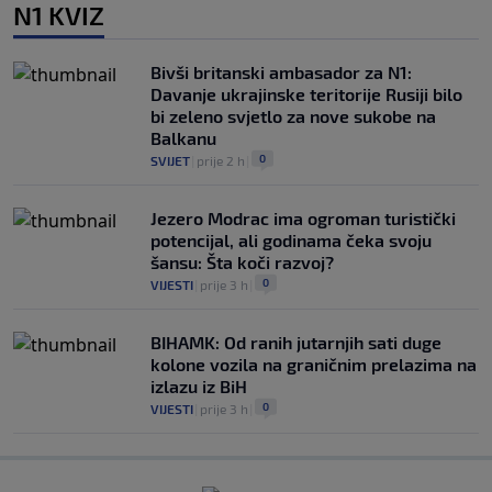
N1 KVIZ
Bivši britanski ambasador za N1:
Davanje ukrajinske teritorije Rusiji bilo
bi zeleno svjetlo za nove sukobe na
Balkanu
0
SVIJET
|
prije 2 h
|
Jezero Modrac ima ogroman turistički
potencijal, ali godinama čeka svoju
šansu: Šta koči razvoj?
0
VIJESTI
|
prije 3 h
|
BIHAMK: Od ranih jutarnjih sati duge
kolone vozila na graničnim prelazima na
izlazu iz BiH
0
VIJESTI
|
prije 3 h
|