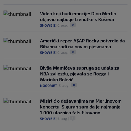
Video koji budi emocije: Dino Merlin
objavio najbolje trenutke s Koševa
0
SHOWBIZ
|
6. aug.
|
Američki reper A$AP Rocky potvrdio da
Rihanna radi na novim pjesmama
0
SHOWBIZ
|
6. aug.
|
Bivša Mamićeva supruga se udala za
NBA zvijezdu, pjevala se Rozga i
Marinko Rokvić
0
NOGOMET
|
5. aug.
|
Misirlić o dešavanjima na Merlinovom
koncertu: Siguran sam da je najmanje
1.000 ulaznica falsifikovano
0
SHOWBIZ
|
5. aug.
|