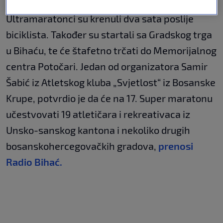
Ultramaratonci su krenuli dva sata poslije
biciklista. Također su startali sa Gradskog trga
u Bihaću, te će štafetno trčati do Memorijalnog
centra Potočari. Jedan od organizatora Samir
Šabić iz Atletskog kluba „Svjetlost“ iz Bosanske
Krupe, potvrdio je da će na 17. Super maratonu
učestvovati 19 atletičara i rekreativaca iz
Unsko-sanskog kantona i nekoliko drugih
bosanskohercegovačkih gradova,
prenosi
Radio Bihać.