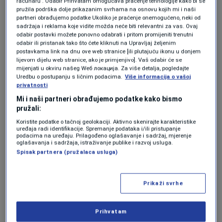
računaru . Odabir Prihvatam omogućava praćenje tehnologije kako bi se
gradonačelnik Bihaća Elvedin Sedić, kao i
pružila podrška dolje prikazanim svrhama na osnovu kojih mi i naši
partneri obrađujemo podatke Ukoliko je praćenje onemogućeno, neki od
premijer Unsko-sanskog kantona Mustafa
sadržaja i reklama koje vidite možda neće biti relevantni za vas. Ovaj
odabir postavki možete ponovno odabrati i pritom promijeniti trenutni
Ružnić. Obojica su istakli posebnu emociju svih
odabir ili pristanak tako što ćete kliknuti na Upravljaj željenim
učesnika, a prvenstveno važnost slanja poruke
postavkama link na dnu ove web stranice [ili plutajuću ikonu u donjem
lijevom dijelu web stranice, ako je primjenjivo]. Vaš odabir će se
da smo uvijek uz ljude iz Podrinja i da na ovakav
mijenjati u okviru našeg Wеб локација. Za više detalja, pogledajte
Uredbu o postupanju s ličnim podacima.
Više informacija o vašoj
način samo pokušavamo podijeliti njihovu bol.
privatnosti
Mi i naši partneri obrađujemo podatke kako bismo
pružali:
Koristite podatke o tačnoj geolokaciji. Aktivno skenirajte karakteristike
uređaja radi identifikacije. Spremanje podataka i/ili pristupanje
podacima na uređaju. Prilagođeno oglašavanje i sadržaj, mjerenje
oglašavanja i sadržaja, istraživanje publike i razvoj usluga.
Spisak partnera (pružalaca usluga)
Prikaži svrhe
Prihvatam