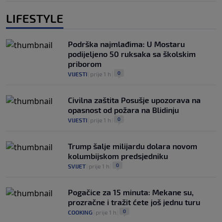
LIFESTYLE
Podrška najmlađima: U Mostaru
podijeljeno 50 ruksaka sa školskim
priborom
0
VIJESTI
|
prije 1 h
|
Civilna zaštita Posušje upozorava na
opasnost od požara na Blidinju
0
VIJESTI
|
prije 1 h
|
Trump šalje milijardu dolara novom
kolumbijskom predsjedniku
0
SVIJET
|
prije 1 h
|
Pogačice za 15 minuta: Mekane su,
prozračne i tražit ćete još jednu turu
0
COOKING
|
prije 1 h
|