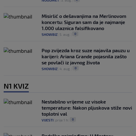
Misirlić o dešavanjima na Merlinovom
koncertu: Siguran sam da je najmanje
1.000 ulaznica falsifikovano
0
SHOWBIZ
|
5. aug.
|
Pop zvijezda kroz suze najavila pauzu u
karijeri: Ariana Grande pojasnila zašto
se povlači iz javnog života
0
SHOWBIZ
|
4. aug.
|
N1 KVIZ
Nestabilno vrijeme uz visoke
temperature: Nakon pljuskova stiže novi
toplotni val
0
VIJESTI
|
prije 1 h
|
Podrška najmlađima: U Mostaru