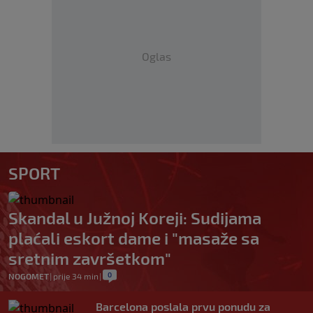
Oglas
SPORT
Skandal u Južnoj Koreji: Sudijama
plaćali eskort dame i "masaže sa
sretnim završetkom"
0
NOGOMET
|
prije 34 min
|
Barcelona poslala prvu ponudu za