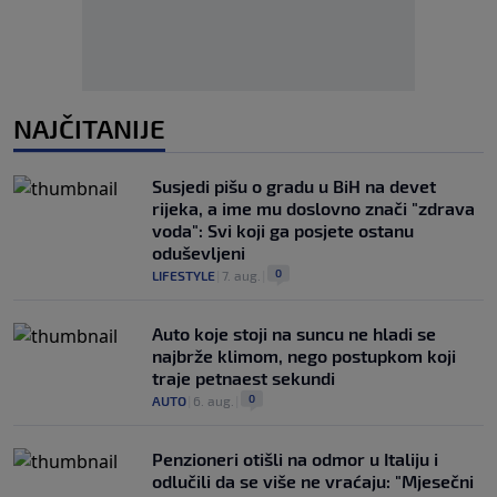
NAJČITANIJE
Susjedi pišu o gradu u BiH na devet
rijeka, a ime mu doslovno znači "zdrava
voda": Svi koji ga posjete ostanu
oduševljeni
0
LIFESTYLE
|
7. aug.
|
Auto koje stoji na suncu ne hladi se
najbrže klimom, nego postupkom koji
traje petnaest sekundi
0
AUTO
|
6. aug.
|
Penzioneri otišli na odmor u Italiju i
odlučili da se više ne vraćaju: "Mjesečni