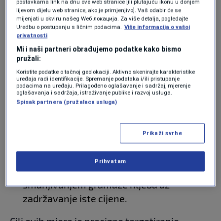
postavkama link na dnu ove web stranice [ili plutajuću ikonu u donjem
da prelijevaju inflatorne pritiske na
lijevom dijelu web stranice, ako je primjenjivo]. Vaš odabir će se
mijenjati u okviru našeg Wеб локација. Za više detalja, pogledajte
trgovce, čime se rast troškova zaustavlja
Uredbu o postupanju s ličnim podacima.
Više informacija o vašoj
na samom izvoru.
privatnosti
Mi i naši partneri obrađujemo podatke kako bismo
Direktna zaštita potrošača:
U maloprodaji
pružali:
se uvode fiksne gornje granice cijena ili
Koristite podatke o tačnoj geolokaciji. Aktivno skenirajte karakteristike
uređaja radi identifikacije. Spremanje podataka i/ili pristupanje
marži za ključne prehrambene i higijenske
podacima na uređaju. Prilagođeno oglašavanje i sadržaj, mjerenje
oglašavanja i sadržaja, istraživanje publike i razvoj usluga.
proizvode.
Spisak partnera (pružalaca usluga)
Hljeb na vagu:
Možda i najznačajnija
novina je određivanje cijene pekarskih
Prikaži svrhe
proizvoda po kilogramu. Ovim se staje u
kraj dosadašnjoj praksi gdje su
Prihvatam
proizvođači prikriveno dizali cijene
smanjivanjem gramaže hljeba uz
zadržavanje iste cijene.