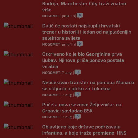
Rodrija, Manchester City traži znatno
više
0
NOGOMET
|
prije 1 h
|
Dalić će postati najskuplji hrvatski
trener u historiji i jedan od najplaćenijih
selektora svijeta
0
NOGOMET
|
prije 1 h
|
Otkriveno ko je bio Georginina prva
ljubav: Njihova priča ponovo postala
viralna
0
NOGOMET
|
7. aug.
|
Neočekivan transfer na pomolu: Monaco
se uključio u utrku za Lukakua
0
NOGOMET
|
7. aug.
|
Počela nova sezona: Željezničar na
Grbavici savladao BSK
0
NOGOMET
|
7. aug.
|
Objavljeno koje države podržavaju
Infantina, a koje traže promjene: HNS