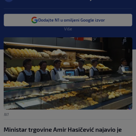
Dodajte N1 u omiljeni Google izvor
Više
N1
Ministar trgovine Amir Hasičević najavio je