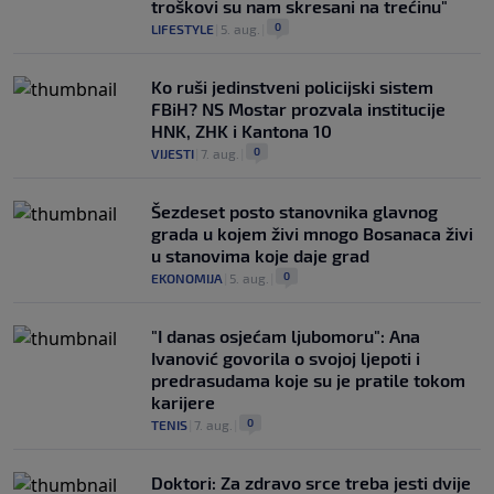
troškovi su nam skresani na trećinu"
0
LIFESTYLE
|
5. aug.
|
Ko ruši jedinstveni policijski sistem
FBiH? NS Mostar prozvala institucije
HNK, ZHK i Kantona 10
0
VIJESTI
|
7. aug.
|
Šezdeset posto stanovnika glavnog
grada u kojem živi mnogo Bosanaca živi
u stanovima koje daje grad
0
EKONOMIJA
|
5. aug.
|
"I danas osjećam ljubomoru": Ana
Ivanović govorila o svojoj ljepoti i
predrasudama koje su je pratile tokom
karijere
0
TENIS
|
7. aug.
|
Doktori: Za zdravo srce treba jesti dvije