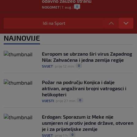
odavno zauzeo stranu
0
NOGOMET
|
7. aug.
|
UEFA pokreće istragu: Je li Infantino
namjeravao prodati prava na Svjetsko
Idi na Sport
prvenstvo ispod cijene?
0
NOGOMET
|
7. aug.
|
NAJNOVIJE
Francuzi ne podržavaju Infantina, ali ga
nisu pozvali na ostavku
Evropom se ubrzano širi virus Zapadnog
0
NOGOMET
|
7. aug.
|
Nila: Zahvaćena i jedna zemlja regije
0
SVIJET
|
prije 12 min
|
Požar na području Konjica i dalje
aktivan, angažirani brojni vatrogasci i
helikopteri
0
VIJESTI
|
prije 27 min
|
Erdogan: Sporazum iz Meke nije
usmjeren ni protiv jedne države, otvoren
je i za prijateljske zemlje
0
SVIJET
|
prije 1 h
|