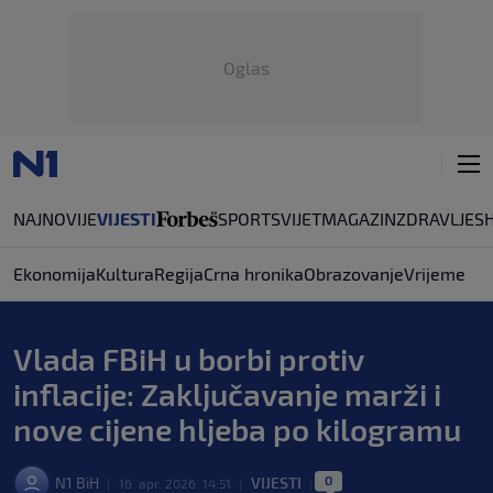
Oglas
NAJNOVIJE
VIJESTI
SPORT
SVIJET
MAGAZIN
ZDRAVLJE
S
Ekonomija
Kultura
Regija
Crna hronika
Obrazovanje
Vrijeme
Vlada FBiH u borbi protiv
inflacije: Zaključavanje marži i
nove cijene hljeba po kilogramu
0
N1 BiH
VIJESTI
|
16. apr. 2026. 14:51
|
|