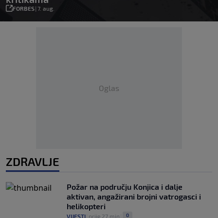
FORBES
|
7. aug.
Oglas
ZDRAVLJE
Požar na području Konjica i dalje
aktivan, angažirani brojni vatrogasci i
helikopteri
0
VIJESTI
|
prije 27 min
|