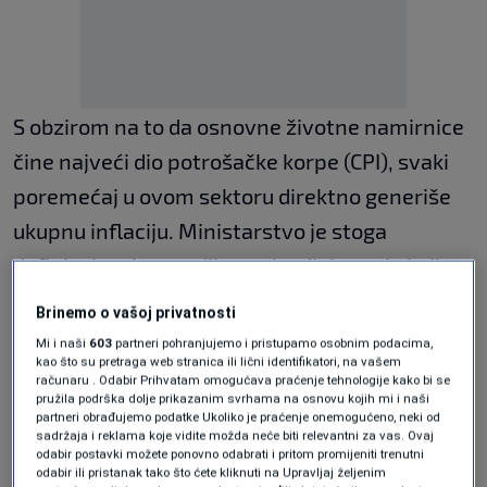
S obzirom na to da osnovne životne namirnice
čine najveći dio potrošačke korpe (CPI), svaki
poremećaj u ovom sektoru direktno generiše
ukupnu inflaciju. Ministarstvo je stoga
definisalo tri strateška stuba djelovanja koji
stupaju na snagu u narednom periodu.
Brinemo o vašoj privatnosti
Tri strateška stuba zaštite
Mi i naši
603
partneri pohranjujemo i pristupamo osobnim podacima,
kao što su pretraga web stranica ili lični identifikatori, na vašem
računaru . Odabir Prihvatam omogućava praćenje tehnologije kako bi se
standarda:
pružila podrška dolje prikazanim svrhama na osnovu kojih mi i naši
partneri obrađujemo podatke Ukoliko je praćenje onemogućeno, neki od
sadržaja i reklama koje vidite možda neće biti relevantni za vas. Ovaj
Veleprodajni filter:
Zaključavanje marži u
odabir postavki možete ponovno odabrati i pritom promijeniti trenutni
veleprodaji onemogućiće distributerima
odabir ili pristanak tako što ćete kliknuti na Upravljaj željenim