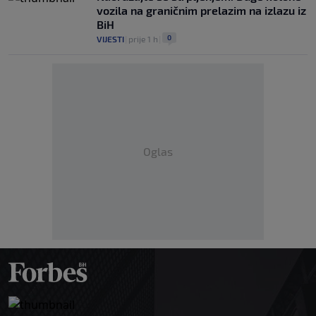
vozila na graničnim prelazim na izlazu iz
BiH
0
VIJESTI
|
prije 1 h
|
Oglas