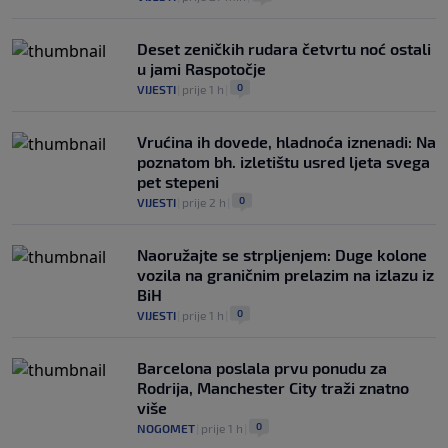
Deset zeničkih rudara četvrtu noć ostali
u jami Raspotočje
0
VIJESTI
|
prije 1 h
|
Vrućina ih dovede, hladnoća iznenadi: Na
poznatom bh. izletištu usred ljeta svega
pet stepeni
0
VIJESTI
|
prije 2 h
|
Naoružajte se strpljenjem: Duge kolone
vozila na graničnim prelazim na izlazu iz
BiH
0
VIJESTI
|
prije 1 h
|
Barcelona poslala prvu ponudu za
Rodrija, Manchester City traži znatno
više
0
NOGOMET
|
prije 1 h
|