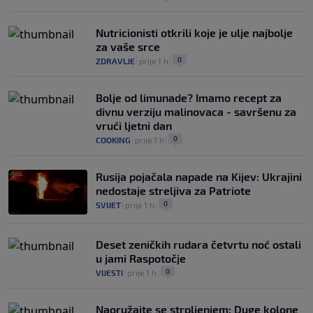
Nutricionisti otkrili koje je ulje najbolje
za vaše srce
0
ZDRAVLJE
|
prije 1 h
|
Bolje od limunade? Imamo recept za
divnu verziju malinovaca - savršenu za
vrući ljetni dan
0
COOKING
|
prije 1 h
|
Rusija pojačala napade na Kijev: Ukrajini
nedostaje streljiva za Patriote
0
SVIJET
|
prije 1 h
|
Deset zeničkih rudara četvrtu noć ostali
u jami Raspotočje
0
VIJESTI
|
prije 1 h
|
Naoružajte se strpljenjem: Duge kolone