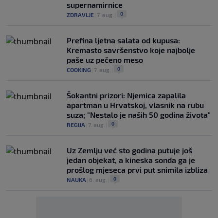
supernamirnice
0
ZDRAVLJE
|
7. aug.
|
Prefina ljetna salata od kupusa:
Kremasto savršenstvo koje najbolje
paše uz pečeno meso
0
COOKING
|
7. aug.
|
Šokantni prizori: Njemica zapalila
apartman u Hrvatskoj, vlasnik na rubu
suza; "Nestalo je naših 50 godina života"
0
REGIJA
|
7. aug.
|
Uz Zemlju već sto godina putuje još
jedan objekat, a kineska sonda ga je
prošlog mjeseca prvi put snimila izbliza
0
NAUKA
|
6. aug.
|