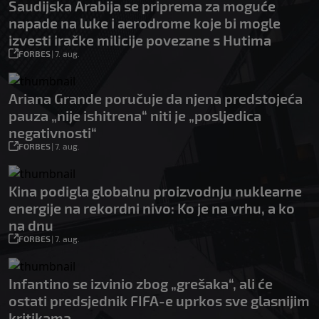
Saudijska Arabija se priprema za moguće
napade na luke i aerodrome koje bi mogle
izvesti iračke milicije povezane s Hutima
FORBES
|
7. aug.
Ariana Grande poručuje da njena predstojeća
pauza „nije ishitrena“ niti je „posljedica
negativnosti“
FORBES
|
7. aug.
Kina podigla globalnu proizvodnju nuklearne
energije na rekordni nivo: Ko je na vrhu, a ko
na dnu
FORBES
|
7. aug.
Infantino se izvinio zbog „grešaka“, ali će
ostati predsjednik FIFA-e uprkos sve glasnijim
kritikama