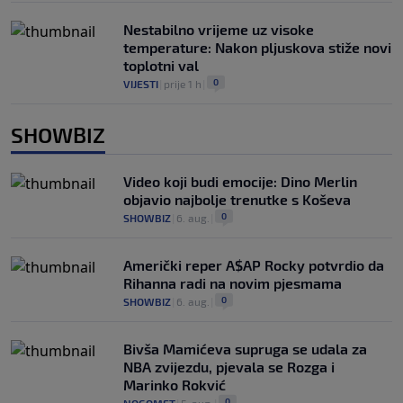
Nestabilno vrijeme uz visoke
temperature: Nakon pljuskova stiže novi
toplotni val
0
VIJESTI
|
prije 1 h
|
SHOWBIZ
Video koji budi emocije: Dino Merlin
objavio najbolje trenutke s Koševa
0
SHOWBIZ
|
6. aug.
|
Američki reper A$AP Rocky potvrdio da
Rihanna radi na novim pjesmama
0
SHOWBIZ
|
6. aug.
|
Bivša Mamićeva supruga se udala za
NBA zvijezdu, pjevala se Rozga i
Marinko Rokvić
0
NOGOMET
|
5. aug.
|