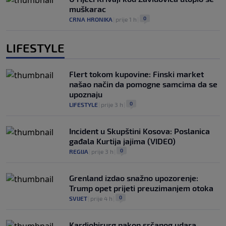
muškarac
0
CRNA HRONIKA
|
prije 1 h
|
LIFESTYLE
Flert tokom kupovine: Finski market
našao način da pomogne samcima da se
upoznaju
0
LIFESTYLE
|
prije 3 h
|
Incident u Skupštini Kosova: Poslanica
gađala Kurtija jajima (VIDEO)
0
REGIJA
|
prije 3 h
|
Grenland izdao snažno upozorenje:
Trump opet prijeti preuzimanjem otoka
0
SVIJET
|
prije 4 h
|
Kardiohirurg nakon srčanog udara