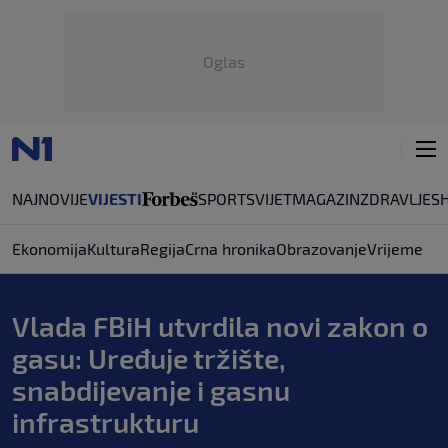
Oglas
NAJNOVIJE
VIJESTI
SPORT
SVIJET
MAGAZIN
ZDRAVLJE
S
Ekonomija
Kultura
Regija
Crna hronika
Obrazovanje
Vrijeme
Vlada FBiH utvrdila novi zakon o
gasu: Uređuje tržište,
snabdijevanje i gasnu
infrastrukturu