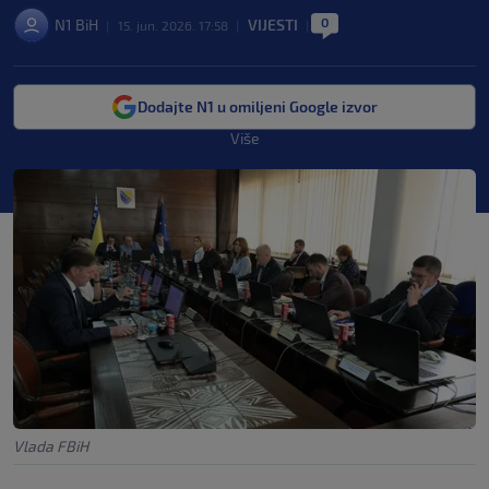
0
N1 BiH
VIJESTI
|
15. jun. 2026. 17:58
|
|
Dodajte N1 u omiljeni Google izvor
Više
Vlada FBiH