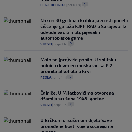
0
CRNA HRONIKA
|
prije 1 h
|
Nakon 30 godina i kritika javnosti počelo
čišćenje garaža KJKP RAD u Sarajevu: Iz
odvoda vadili mulj, pijesak i
automobilske gume
0
VIJESTI
|
prije 1 h
|
Malo se (pre)više popilo: U splitsku
bolnicu doveden muškarac sa 6,2
promila alkohola u krvi
0
REGIJA
|
prije 1 h
|
Čajniče: U Milatkovićima otvorena
džamija srušena 1943. godine
0
VIJESTI
|
prije 2 h
|
U Brčkom u isušenom dijelu Save
pronađene kosti koje asociraju na
ljudske