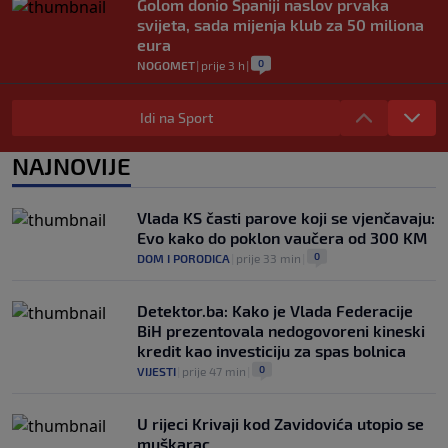
Golom donio Španiji naslov prvaka
svijeta, sada mijenja klub za 50 miliona
eura
0
NOGOMET
|
prije 3 h
|
Preminuo otac Lionela Messija
Idi na Sport
0
NOGOMET
|
prije 4 h
|
Aldian Korora: Jedan gol, dvije
NAJNOVIJE
generacije i priča o beskrajnoj ljubavi
prema Želji koja je obavezan smjer za
plavi voz
Vlada KS časti parove koji se vjenčavaju:
0
NOGOMET
|
prije 5 h
|
Evo kako do poklon vaučera od 300 KM
0
DOM I PORODICA
|
prije 33 min
|
Detektor.ba: Kako je Vlada Federacije
BiH prezentovala nedogovoreni kineski
kredit kao investiciju za spas bolnica
0
VIJESTI
|
prije 47 min
|
U rijeci Krivaji kod Zavidovića utopio se
muškarac