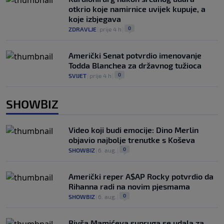
otkrio koje namirnice uvijek kupuje, a
koje izbjegava
0
ZDRAVLJE
|
prije 4 h
|
Američki Senat potvrdio imenovanje
Todda Blanchea za državnog tužioca
0
SVIJET
|
prije 4 h
|
SHOWBIZ
Video koji budi emocije: Dino Merlin
objavio najbolje trenutke s Koševa
0
SHOWBIZ
|
6. aug.
|
Američki reper A$AP Rocky potvrdio da
Rihanna radi na novim pjesmama
0
SHOWBIZ
|
6. aug.
|
Bivša Mamićeva supruga se udala za