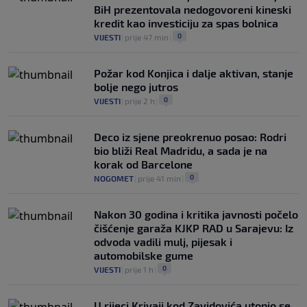
BiH prezentovala nedogovoreni kineski
kredit kao investiciju za spas bolnica
0
VIJESTI
|
prije 47 min
|
Požar kod Konjica i dalje aktivan, stanje
bolje nego jutros
0
VIJESTI
|
prije 2 h
|
Deco iz sjene preokrenuo posao: Rodri
bio bliži Real Madridu, a sada je na
korak od Barcelone
0
NOGOMET
|
prije 41 min
|
Nakon 30 godina i kritika javnosti počelo
čišćenje garaža KJKP RAD u Sarajevu: Iz
odvoda vadili mulj, pijesak i
automobilske gume
0
VIJESTI
|
prije 1 h
|
U rijeci Krivaji kod Zavidovića utopio se