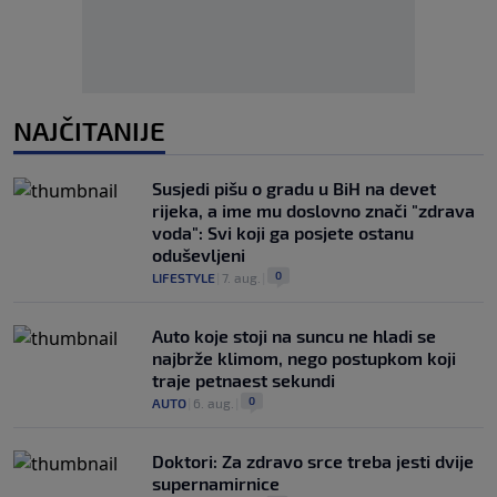
NAJČITANIJE
Susjedi pišu o gradu u BiH na devet
rijeka, a ime mu doslovno znači "zdrava
voda": Svi koji ga posjete ostanu
oduševljeni
0
LIFESTYLE
|
7. aug.
|
Auto koje stoji na suncu ne hladi se
najbrže klimom, nego postupkom koji
traje petnaest sekundi
0
AUTO
|
6. aug.
|
Doktori: Za zdravo srce treba jesti dvije
supernamirnice