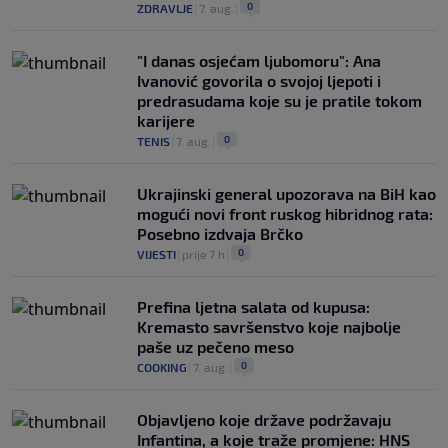
0
ZDRAVLJE
|
7. aug.
|
"I danas osjećam ljubomoru": Ana
Ivanović govorila o svojoj ljepoti i
predrasudama koje su je pratile tokom
karijere
0
TENIS
|
7. aug.
|
Ukrajinski general upozorava na BiH kao
mogući novi front ruskog hibridnog rata:
Posebno izdvaja Brčko
0
VIJESTI
|
prije 7 h
|
Prefina ljetna salata od kupusa:
Kremasto savršenstvo koje najbolje
paše uz pečeno meso
0
COOKING
|
7. aug.
|
Objavljeno koje države podržavaju
Infantina, a koje traže promjene: HNS