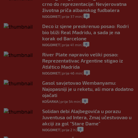
crno do reprezentacije: Nevjerovatna
životna priča albanskog fudbalera
0
NOGOMET
|
prije 37 min
|
Deco iz sjene preokrenuo posao: Rodri
bio bliži Real Madridu, a sada je na
korak od Barcelone
0
NOGOMET
|
prije 41 min
|
River Plate napravio veliki posao:
Reprezentativac Argentine stigao iz
Atlético Madrida
0
NOGOMET
|
prije 46 min
|
Gasol savjetovao Wembanyamu:
Najopasniji je u reketu, ali mora dodatno
ojačati
0
KOŠARKA
|
prije 54 min
|
Solidan debi Alajbegovića u porazu
Juventusa od Intera, Zmaj učestvovao u
akciji za gol "Stare Dame"
0
NOGOMET
|
prije 2 h
|