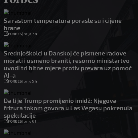
Sa rastom temperatura porasle su i cijene
hrane
FORBES
|
prije 7 h
Srednjoškolci u Danskoj će pismene radove
morati i usmeno braniti, resorno ministartvo
uvodi tri hitne mjere protiv prevara uz pomoć
AI-a
FORBES
|
prije 5 h
Da li je Trump promijenio imidž: Njegova
frizura tokom govora u Las Vegasu pokrenula
spekulacije
FORBES
|
prije 6 h