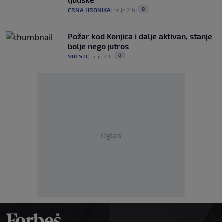
0
CRNA HRONIKA
|
prije 2 h
|
Požar kod Konjica i dalje aktivan, stanje
bolje nego jutros
0
VIJESTI
|
prije 2 h
|
Oglas