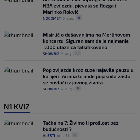
NBA zvijezdu, pjevala se Rozga i
Marinko Rokvić
0
NOGOMET
|
5. aug.
|
Misirlić o dešavanjima na Merlinovom
koncertu: Siguran sam da je najmanje
1.000 ulaznica falsifikovano
0
SHOWBIZ
|
5. aug.
|
Pop zvijezda kroz suze najavila pauzu u
karijeri: Ariana Grande pojasnila zašto
se povlači iz javnog života
0
SHOWBIZ
|
4. aug.
|
N1 KVIZ
Tačka na 7: Živimo li prošlost bez
budućnosti ?
0
VIJESTI
|
prije 5 h
|