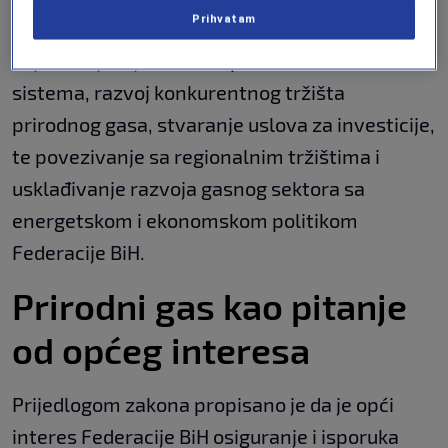
pouzdan i efikasan rad distributivnog sistema.
Prihvatam
Ciljevi uključuju i zaštitu prava korisnika
sistema, razvoj konkurentnog tržišta
prirodnog gasa, stvaranje uslova za investicije,
te povezivanje sa regionalnim tržištima i
usklađivanje razvoja gasnog sektora sa
energetskom i ekonomskom politikom
Federacije BiH.
Prirodni gas kao pitanje
od općeg interesa
Prijedlogom zakona propisano je da je opći
interes Federacije BiH osiguranje i isporuka