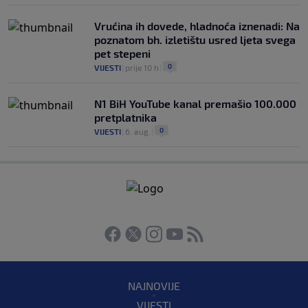
Vrućina ih dovede, hladnoća iznenadi: Na
poznatom bh. izletištu usred ljeta svega
pet stepeni
0
VIJESTI
|
prije 10 h
|
N1 BiH YouTube kanal premašio 100.000
pretplatnika
0
VIJESTI
|
6. aug.
|
NAJNOVIJE
VIJESTI