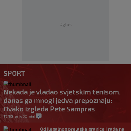
Oglas
SPORT
Nekada je vladao svjetskim tenisom,
danas ga mnogi jedva prepoznaju:
Ovako izgleda Pete Sampras
0
TENIS
|
prije 32 min
|
Od ilegalnog prelaska granice i rada na