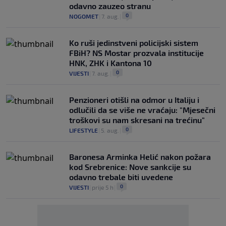
odavno zauzeo stranu
0
NOGOMET
|
7. aug.
|
Ko ruši jedinstveni policijski sistem
FBiH? NS Mostar prozvala institucije
HNK, ZHK i Kantona 10
0
VIJESTI
|
7. aug.
|
Penzioneri otišli na odmor u Italiju i
odlučili da se više ne vraćaju: "Mjesečni
troškovi su nam skresani na trećinu"
0
LIFESTYLE
|
5. aug.
|
Baronesa Arminka Helić nakon požara
kod Srebrenice: Nove sankcije su
odavno trebale biti uvedene
0
VIJESTI
|
prije 5 h
|