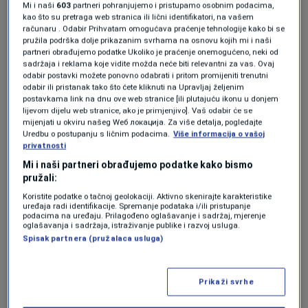
infrastrukture.
Mi i naši
603
partneri pohranjujemo i pristupamo osobnim podacima,
kao što su pretraga web stranica ili lični identifikatori, na vašem
računaru . Odabir Prihvatam omogućava praćenje tehnologije kako bi se
Usklađivanje sa
pružila podrška dolje prikazanim svrhama na osnovu kojih mi i naši
partneri obrađujemo podatke Ukoliko je praćenje onemogućeno, neki od
evropskim pravilima
sadržaja i reklama koje vidite možda neće biti relevantni za vas. Ovaj
odabir postavki možete ponovno odabrati i pritom promijeniti trenutni
odabir ili pristanak tako što ćete kliknuti na Upravljaj željenim
postavkama link na dnu ove web stranice [ili plutajuću ikonu u donjem
Iz Vlade FBiH navode da se ovim zakonom
lijevom dijelu web stranice, ako je primjenjivo]. Vaš odabir će se
mijenjati u okviru našeg Wеб локација. Za više detalja, pogledajte
djelimično preuzimaju odredbe Direktive
Uredbu o postupanju s ličnim podacima.
Više informacija o vašoj
privatnosti
2009/73/EZ Evropskog parlamenta i Vijeća o
Mi i naši partneri obrađujemo podatke kako bismo
zajedničkim pravilima za unutrašnje tržište
pružali:
prirodnog gasa.
Koristite podatke o tačnoj geolokaciji. Aktivno skenirajte karakteristike
uređaja radi identifikacije. Spremanje podataka i/ili pristupanje
podacima na uređaju. Prilagođeno oglašavanje i sadržaj, mjerenje
Među osnovnim ciljevima zakona navedeni su
oglašavanja i sadržaja, istraživanje publike i razvoj usluga.
Spisak partnera (pružalaca usluga)
osiguranje sigurnog snabdijevanja kupaca
prirodnim gasom po definisanim standardima
Prikaži svrhe
kvaliteta i pristupačnim cijenama, te siguran,