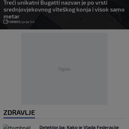
Treći unikatni Bugatti nazvan je po vrsti
srednjovjekovnog viteškog konja i visok samo
metar
FORBES
|
prije 5 h
Oglas
ZDRAVLJE
Detektor.ba: Kako je Vlada Federacije