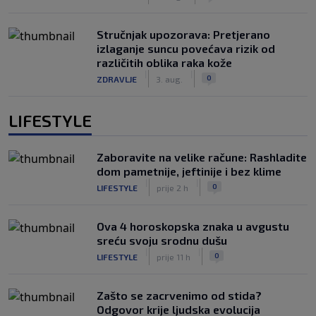
Stručnjak upozorava: Pretjerano
izlaganje suncu povećava rizik od
različitih oblika raka kože
|
|
0
ZDRAVLJE
3. aug.
LIFESTYLE
Zaboravite na velike račune: Rashladite
dom pametnije, jeftinije i bez klime
|
|
0
LIFESTYLE
prije 2 h
Ova 4 horoskopska znaka u avgustu
sreću svoju srodnu dušu
|
|
0
LIFESTYLE
prije 11 h
Zašto se zacrvenimo od stida?
Odgovor krije ljudska evolucija