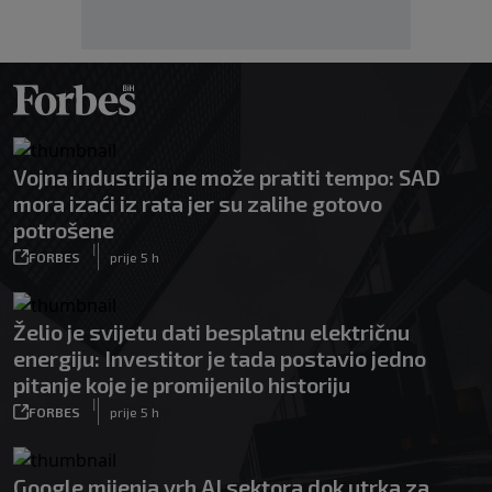
Vojna industrija ne može pratiti tempo: SAD
mora izaći iz rata jer su zalihe gotovo
potrošene
|
FORBES
prije 5 h
Želio je svijetu dati besplatnu električnu
energiju: Investitor je tada postavio jedno
pitanje koje je promijenilo historiju
|
FORBES
prije 5 h
Google mijenja vrh AI sektora dok utrka za