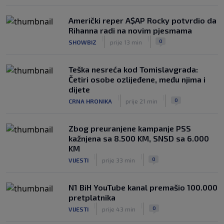
Američki reper A$AP Rocky potvrdio da
Rihanna radi na novim pjesmama
|
|
0
SHOWBIZ
prije 13 min
Teška nesreća kod Tomislavgrada:
Četiri osobe ozlijeđene, među njima i
dijete
|
|
0
CRNA HRONIKA
prije 21 min
Zbog preuranjene kampanje PSS
kažnjena sa 8.500 KM, SNSD sa 6.000
KM
|
|
0
VIJESTI
prije 33 min
N1 BiH YouTube kanal premašio 100.000
pretplatnika
|
|
0
VIJESTI
prije 43 min