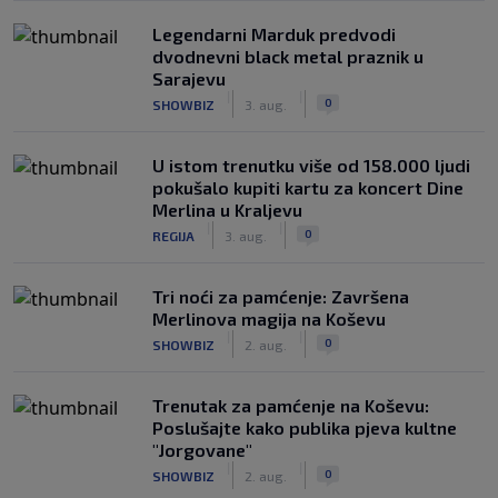
Legendarni Marduk predvodi
dvodnevni black metal praznik u
Sarajevu
|
|
0
SHOWBIZ
3. aug.
U istom trenutku više od 158.000 ljudi
pokušalo kupiti kartu za koncert Dine
Merlina u Kraljevu
|
|
0
REGIJA
3. aug.
Tri noći za pamćenje: Završena
Merlinova magija na Koševu
|
|
0
SHOWBIZ
2. aug.
Trenutak za pamćenje na Koševu:
Poslušajte kako publika pjeva kultne
"Jorgovane"
|
|
0
SHOWBIZ
2. aug.