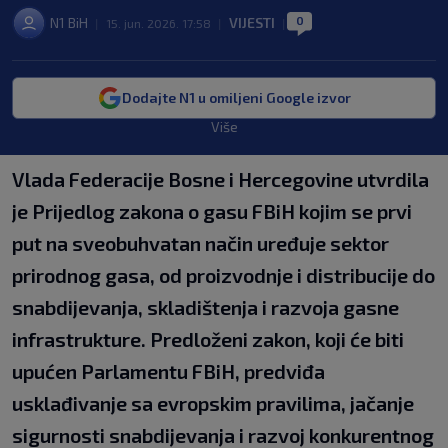
0
N1 BiH
VIJESTI
|
15. jun. 2026. 17:58
|
|
Dodajte N1 u omiljeni Google izvor
Više
Vlada Federacije Bosne i Hercegovine utvrdila
je Prijedlog zakona o gasu FBiH kojim se prvi
put na sveobuhvatan način uređuje sektor
prirodnog gasa, od proizvodnje i distribucije do
snabdijevanja, skladištenja i razvoja gasne
infrastrukture. Predloženi zakon, koji će biti
upućen Parlamentu FBiH, predviđa
usklađivanje sa evropskim pravilima, jačanje
sigurnosti snabdijevanja i razvoj konkurentnog