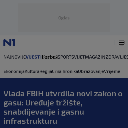
Oglas
NAJNOVIJE
VIJESTI
SPORT
SVIJET
MAGAZIN
ZDRAVLJE
Ekonomija
Kultura
Regija
Crna hronika
Obrazovanje
Vrijeme
Vlada FBiH utvrdila novi zakon o
gasu: Uređuje tržište,
snabdijevanje i gasnu
infrastrukturu