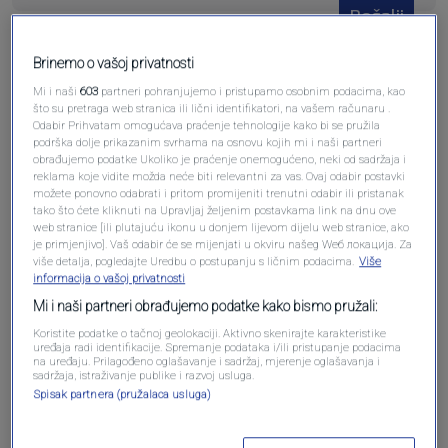
Pošalji
Brinemo o vašoj privatnosti
Mi i naši
603
partneri pohranjujemo i pristupamo osobnim podacima, kao
što su pretraga web stranica ili lični identifikatori, na vašem računaru .
Odabir Prihvatam omogućava praćenje tehnologije kako bi se pružila
Pošalji komentar
podrška dolje prikazanim svrhama na osnovu kojih mi i naši partneri
obrađujemo podatke Ukoliko je praćenje onemogućeno, neki od sadržaja i
reklama koje vidite možda neće biti relevantni za vas. Ovaj odabir postavki
možete ponovno odabrati i pritom promijeniti trenutni odabir ili pristanak
tako što ćete kliknuti na Upravljaj željenim postavkama link na dnu ove
web stranice [ili plutajuću ikonu u donjem lijevom dijelu web stranice, ako
je primjenjivo]. Vaš odabir će se mijenjati u okviru našeg Wеб локација. Za
više detalja, pogledajte Uredbu o postupanju s ličnim podacima.
Više
informacija o vašoj privatnosti
Mi i naši partneri obrađujemo podatke kako bismo pružali:
Koristite podatke o tačnoj geolokaciji. Aktivno skenirajte karakteristike
uređaja radi identifikacije. Spremanje podataka i/ili pristupanje podacima
Oglas
na uređaju. Prilagođeno oglašavanje i sadržaj, mjerenje oglašavanja i
sadržaja, istraživanje publike i razvoj usluga.
Spisak partnera (pružalaca usluga)