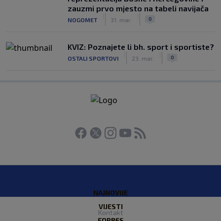
zauzmi prvo mjesto na tabeli navijača
|
|
0
NOGOMET
31. mar.
KVIZ: Poznajete li bh. sport i sportiste?
|
|
0
OSTALI SPORTOVI
23. mar.
NAJNOVIJE
VIJESTI
Kontakt
FORBES
O nama