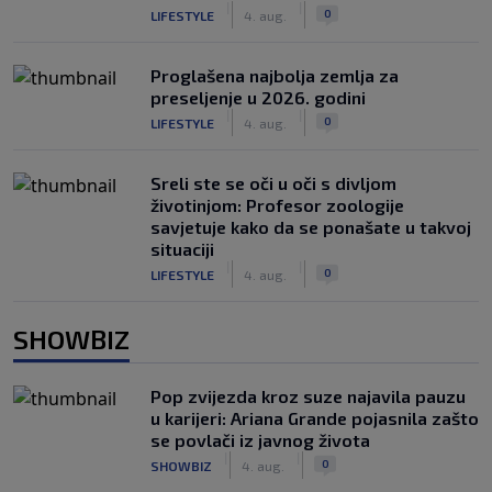
|
|
0
LIFESTYLE
4. aug.
Proglašena najbolja zemlja za
preseljenje u 2026. godini
|
|
0
LIFESTYLE
4. aug.
Sreli ste se oči u oči s divljom
životinjom: Profesor zoologije
savjetuje kako da se ponašate u takvoj
situaciji
|
|
0
LIFESTYLE
4. aug.
SHOWBIZ
Pop zvijezda kroz suze najavila pauzu
u karijeri: Ariana Grande pojasnila zašto
se povlači iz javnog života
|
|
0
SHOWBIZ
4. aug.