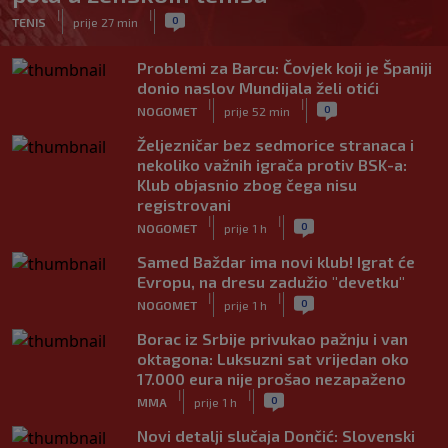
|
|
0
TENIS
prije 27 min
Problemi za Barcu: Čovjek koji je Španiji
donio naslov Mundijala želi otići
|
|
0
NOGOMET
prije 52 min
Željezničar bez sedmorice stranaca i
nekoliko važnih igrača protiv BSK-a:
Klub objasnio zbog čega nisu
registrovani
|
|
0
NOGOMET
prije 1 h
Samed Baždar ima novi klub! Igrat će
Evropu, na dresu zadužio "devetku"
|
|
0
NOGOMET
prije 1 h
Borac iz Srbije privukao pažnju i van
oktagona: Luksuzni sat vrijedan oko
17.000 eura nije prošao nezapaženo
|
|
0
MMA
prije 1 h
Novi detalji slučaja Dončić: Slovenski