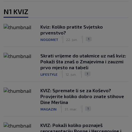
N1 KVIZ
Kviz: Koliko pratite Svjetsko
prvenstvo?
|
|
1
NOGOMET
22. jun.
Skrati vrijeme do utakmice uz naš kviz:
Pokaži šta znaš o Zmajevima i zauzmi
prvo mjesto na tabeli
|
|
1
LIFESTYLE
12. jun.
KVIZ: Spremate li se za Koševo?
Provjerite koliko dobro znate stihove
Dine Merlina
|
|
1
MAGAZIN
31. mar.
KVIZ: Pokaži koliko poznaješ
reprezentaciju Bosne i Hercegovine i