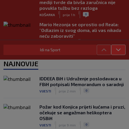
mediji tvrde da bivša zaručnica nije
povukla tužbu bez razloga
|
|
0
KOŠARKA
prije 1 h
Mario Hezonja se oprostio od Reala:
"Odlazim iz svog doma, ali vas nikada
neću zaboraviti"
|
|
0
KOŠARKA
prije 1 h
Idi na Sport
Pjanić otkrio da je Alajbegović imao
bogatije ponude: "Ipak, Juve je uvijek
NAJNOVIJE
Juve"
|
|
0
NOGOMET
prije 2 h
IDDEEA BiH i Udruženje poslodavaca u
Poznato gdje će Sarajevo dočekati
FBiH potpisali Memorandum o saradnji
ekipu Radnika, određene i sudije prvog
|
|
0
VIJESTI
prije 2 min
kola šampionata BiH
|
|
0
NOGOMET
prije 2 h
Požar kod Konjica prijeti kućama i pruzi,
očekuje se angažman helikoptera
OSBiH
|
|
0
VIJESTI
prije 9 min