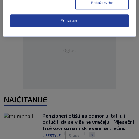
Prikaži svrhe
Prihvatam
Oglas
NAJČITANIJE
Penzioneri otišli na odmor u Italiju i
odlučili da se više ne vraćaju: "Mjesečni
troškovi su nam skresani na trećinu"
|
|
0
LIFESTYLE
5. aug.