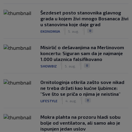
Šezdeset posto stanovnika glavnog
grada u kojem živi mnogo Bosanaca živi
u stanovima koje daje grad
|
|
0
EKONOMIJA
5. aug.
Misirlić o dešavanjima na Merlinovom
koncertu: Siguran sam da je najmanje
1.000 ulaznica falsifikovano
|
|
0
SHOWBIZ
5. aug.
Ornitologinja otkrila zašto sove nikad
ne treba držati kao kućne ljubimce:
"Sve što se priča o njima je neistina"
|
|
0
LIFESTYLE
4. aug.
Mokra plahta na prozoru hladi sobu
bolje od ventilatora, ali samo ako je
ispunjen jedan uslov