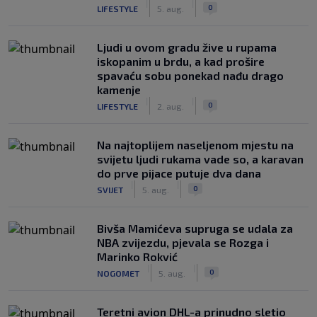
|
|
0
LIFESTYLE
5. aug.
Ljudi u ovom gradu žive u rupama
iskopanim u brdu, a kad prošire
spavaću sobu ponekad nađu drago
kamenje
|
|
0
LIFESTYLE
2. aug.
Na najtoplijem naseljenom mjestu na
svijetu ljudi rukama vade so, a karavan
do prve pijace putuje dva dana
|
|
0
SVIJET
5. aug.
Bivša Mamićeva supruga se udala za
NBA zvijezdu, pjevala se Rozga i
Marinko Rokvić
|
|
0
NOGOMET
5. aug.
Teretni avion DHL-a prinudno sletio