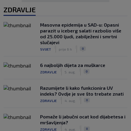
ZDRAVLJE
Masovna epidemija u SAD-u: Opasni
parazit u iceberg salati razbolio više
od 25.000 ljudi, zabilježeni i smrtni
slučajevi
|
|
0
SVIJET
prije 6 h
6 najboljih dijeta za muškarce
|
|
0
ZDRAVLJE
5. aug.
Razumijete li kako funkcionira UV
indeks? Ovdje je sve što trebate znati
|
|
0
ZDRAVLJE
4. aug.
Pomaže li jabučni ocat kod dijabetesa i
mršavljenja?
|
|
0
ZDRAVLJE
4. aug.