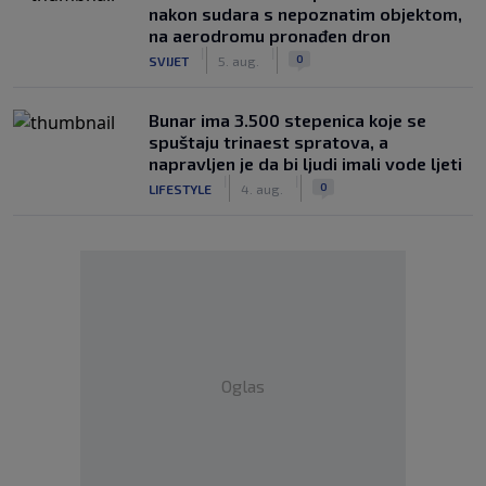
nakon sudara s nepoznatim objektom,
na aerodromu pronađen dron
|
|
0
SVIJET
5. aug.
Bunar imа 3.500 stepenica koje se
spuštaju trinaest spratova, a
napravljen je da bi ljudi imali vode ljeti
|
|
0
LIFESTYLE
4. aug.
Oglas