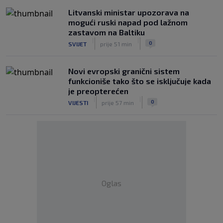
Litvanski ministar upozorava na
mogući ruski napad pod lažnom
zastavom na Baltiku
|
|
0
SVIJET
prije 51 min
Novi evropski granični sistem
funkcioniše tako što se isključuje kada
je preopterećen
|
|
0
VIJESTI
prije 57 min
Oglas