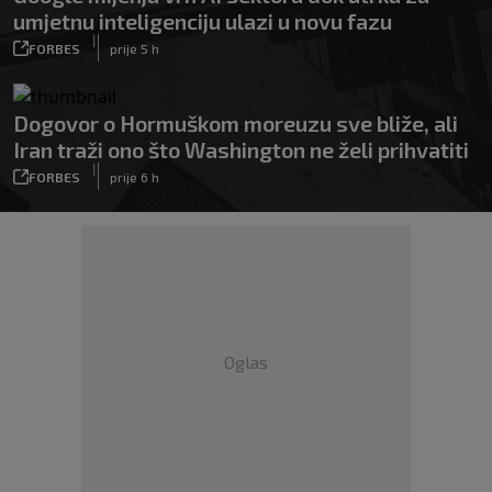
umjetnu inteligenciju ulazi u novu fazu
|
FORBES
prije 5 h
Dogovor o Hormuškom moreuzu sve bliže, ali
Iran traži ono što Washington ne želi prihvatiti
|
FORBES
prije 6 h
Oglas