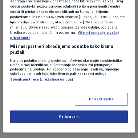
sadržaja i reklama koje vidite možda neće biti relevantni za vas. Ovaj
U tom kontekstu, bitno je navesti činjenice o prosječnim
odabir postavki možete ponovno odabrati i pritom promijeniti trenutni
platama u Kantonu Sarajevo po sektorima:
odabir ili pristanak tako što ćete kliknuti na Upravljaj željenim
postavkama link na dnu ove web stranice [ili plutajuću ikonu u donjem
lijevom dijelu web stranice, ako je primjenjivo]. Vaš odabir će se
mijenjati u okviru našeg Wеб локација. Za više detalja, pogledajte
Uredbu o postupanju s ličnim podacima.
Više informacija o vašoj
privatnosti
Osnovno obrazovanje 1.247,90 KM
Mi i naši partneri obrađujemo podatke kako bismo
pružali:
Srednje obrazovanje 1.262,98 KM
Koristite podatke o tačnoj geolokaciji. Aktivno skenirajte karakteristike
uređaja radi identifikacije. Spremanje podataka i/ili pristupanje
Ustanove kulture 1.441,20 KM
podacima na uređaju. Prilagođeno oglašavanje i sadržaj, mjerenje
oglašavanja i sadržaja, istraživanje publike i razvoj usluga.
Spisak partnera (pružalaca usluga)
Ustanove socijalne zaštite 1.201,06 KM
MUP 1.200,44 KM
Prikaži svrhe
Uprava policije 1.625,28 KM
Prihvatam
Ministarstva i službe KS 1.551,87 KM