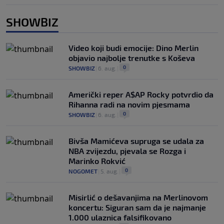
SHOWBIZ
Video koji budi emocije: Dino Merlin
objavio najbolje trenutke s Koševa
0
SHOWBIZ
|
6. aug.
|
Američki reper A$AP Rocky potvrdio da
Rihanna radi na novim pjesmama
0
SHOWBIZ
|
6. aug.
|
Bivša Mamićeva supruga se udala za
NBA zvijezdu, pjevala se Rozga i
Marinko Rokvić
0
NOGOMET
|
5. aug.
|
Misirlić o dešavanjima na Merlinovom
koncertu: Siguran sam da je najmanje
1.000 ulaznica falsifikovano