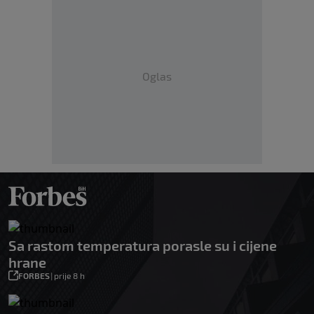
Oglas
Sa rastom temperatura porasle su i cijene
hrane
FORBES
|
prije 8 h