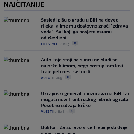
NAJČITANIJE
Susjedi pišu o gradu u BiH na devet
rijeka, a ime mu doslovno znači "zdrava
voda": Svi koji ga posjete ostanu
oduševljeni
0
LIFESTYLE
|
7. aug.
|
Auto koje stoji na suncu ne hladi se
najbrže klimom, nego postupkom koji
traje petnaest sekundi
0
AUTO
|
6. aug.
|
Ukrajinski general upozorava na BiH kao
mogući novi front ruskog hibridnog rata:
Posebno izdvaja Brčko
0
VIJESTI
|
prije 8 h
|
Doktori: Za zdravo srce treba jesti dvije
supernamirnice