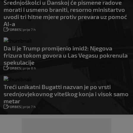
Srednjoškolci u Danskoj će pismene radove
morati i usmeno braniti, resorno ministartvo
uvodi tri hitne mjere protiv prevara uz pomoć
AI-a
FORBES
|
prije 7 h
Da li je Trump promijenio imidž: Njegova
frizura tokom govora u Las Vegasu pokrenula
spekulacije
FORBES
|
prije 8 h
Treći unikatni Bugatti nazvan je po vrsti
srednjovjekovnog viteškog konja i visok samo
metar
FORBES
|
prije 7 h