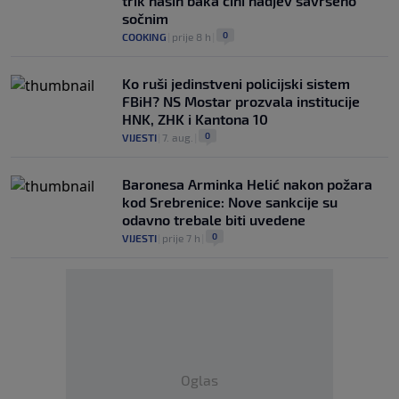
trik naših baka čini nadjev savršeno
sočnim
0
COOKING
|
prije 8 h
|
Ko ruši jedinstveni policijski sistem
FBiH? NS Mostar prozvala institucije
HNK, ZHK i Kantona 10
0
VIJESTI
|
7. aug.
|
Baronesa Arminka Helić nakon požara
kod Srebrenice: Nove sankcije su
odavno trebale biti uvedene
0
VIJESTI
|
prije 7 h
|
Oglas