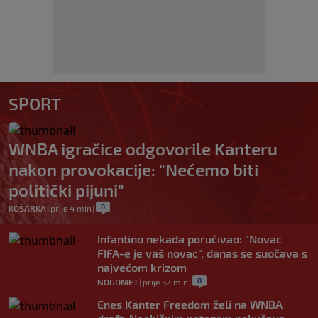
SPORT
WNBA igračice odgovorile Kanteru
nakon provokacije: "Nećemo biti
politički pijuni"
0
KOŠARKA
|
prije 4 min
|
Infantino nekada poručivao: "Novac
FIFA-e je vaš novac", danas se suočava s
najvećom krizom
0
NOGOMET
|
prije 52 min
|
Enes Kanter Freedom želi na WNBA