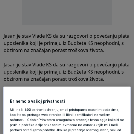
Jasan je stav Vlade KS da su razgovori o povećanju plata
uposlenika koji je primaju iz Budžeta KS neophodni, s
obzirom na značajan porast troškova života.
Jasan je stav Vlade KS da su razgovori o povećanju plata
uposlenika koji je primaju iz Budžeta KS neophodni, s
obzirom na značajan porast troškova života.
Brinemo o vašoj privatnosti
U tom kontekstu, bitno je navesti činjenice o prosječnim
Mi i naši
603
partneri pohranjujemo i pristupamo osobnim podacima,
platama u Kantonu Sarajevo po sektorima:
kao što su pretraga web stranica ili lični identifikatori, na vašem
računaru . Odabir Prihvatam omogućava praćenje tehnologije kako bi se
pružila podrška dolje prikazanim svrhama na osnovu kojih mi i naši
partneri obrađujemo podatke Ukoliko je praćenje onemogućeno, neki od