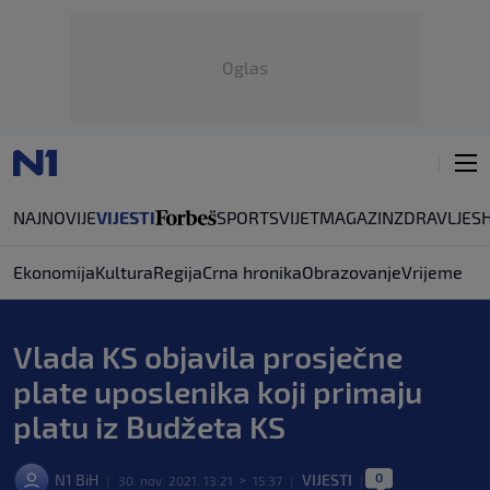
Oglas
NAJNOVIJE
VIJESTI
SPORT
SVIJET
MAGAZIN
ZDRAVLJE
S
Ekonomija
Kultura
Regija
Crna hronika
Obrazovanje
Vrijeme
Vlada KS objavila prosječne
plate uposlenika koji primaju
platu iz Budžeta KS
0
N1 BiH
VIJESTI
|
30. nov. 2021. 13:21
>
15:37
|
|