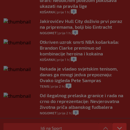
draft: Neobičnim potezom pokušava
ukazati na pravila lige
0
KOŠARKA
|
prije 1 h
|
Jakirovićev Hull City doživio prvi poraz
na pripremama, bolji bio Eintracht
0
NOGOMET
|
prije 1 h
|
Otkriven uzrok smrti NBA košarkaša:
Brandon Clarke preminuo od
kombinacije heroina i kokaina
0
KOŠARKA
|
prije 1 h
|
Nekada je vladao svjetskim tenisom,
danas ga mnogi jedva prepoznaju:
Ovako izgleda Pete Sampras
0
TENIS
|
prije 2 h
|
Od ilegalnog prelaska granice i rada na
crno do reprezentacije: Nevjerovatna
životna priča albanskog fudbalera
0
NOGOMET
|
prije 2 h
|
Deco iz sjene preokrenuo posao: Rodri
bio bliži Real Madridu, a sada je na
Idi na Sport