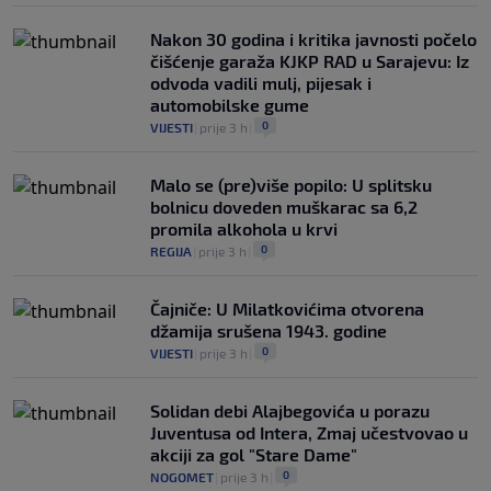
Nakon 30 godina i kritika javnosti počelo
čišćenje garaža KJKP RAD u Sarajevu: Iz
odvoda vadili mulj, pijesak i
automobilske gume
0
VIJESTI
|
prije 3 h
|
Malo se (pre)više popilo: U splitsku
bolnicu doveden muškarac sa 6,2
promila alkohola u krvi
0
REGIJA
|
prije 3 h
|
Čajniče: U Milatkovićima otvorena
džamija srušena 1943. godine
0
VIJESTI
|
prije 3 h
|
Solidan debi Alajbegovića u porazu
Juventusa od Intera, Zmaj učestvovao u
akciji za gol "Stare Dame"
0
NOGOMET
|
prije 3 h
|