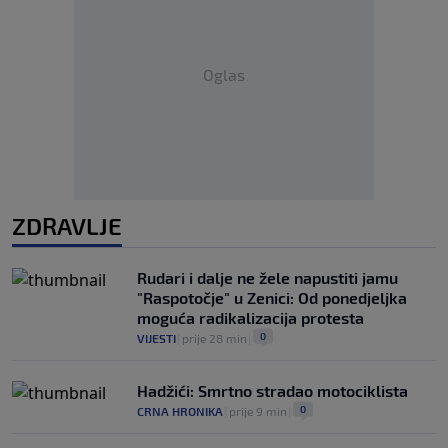
Oglas
ZDRAVLJE
Rudari i dalje ne žele napustiti jamu
"Raspotočje" u Zenici: Od ponedjeljka
moguća radikalizacija protesta
0
VIJESTI
|
prije 28 min
|
Hadžići: Smrtno stradao motociklista
0
CRNA HRONIKA
|
prije 9 min
|