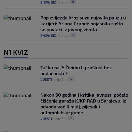
0
SHOWBIZ
|
5. aug.
|
Pop zvijezda kroz suze najavila pauzu u
karijeri: Ariana Grande pojasnila zašto
se povlači iz javnog života
0
SHOWBIZ
|
4. aug.
|
N1 KVIZ
Tačka na 7: Živimo li prošlost bez
budućnosti ?
0
VIJESTI
|
prije 6 h
|
Nakon 30 godina i kritika javnosti počelo
čišćenje garaža KJKP RAD u Sarajevu: Iz
odvoda vadili mulj, pijesak i
automobilske gume
0
VIJESTI
|
prije 3 h
|