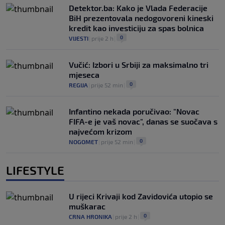
Detektor.ba: Kako je Vlada Federacije
BiH prezentovala nedogovoreni kineski
kredit kao investiciju za spas bolnica
0
VIJESTI
|
prije 2 h
|
Vučić: Izbori u Srbiji za maksimalno tri
mjeseca
0
REGIJA
|
prije 52 min
|
Infantino nekada poručivao: "Novac
FIFA-e je vaš novac", danas se suočava s
najvećom krizom
0
NOGOMET
|
prije 52 min
|
LIFESTYLE
U rijeci Krivaji kod Zavidovića utopio se
muškarac
0
CRNA HRONIKA
|
prije 2 h
|