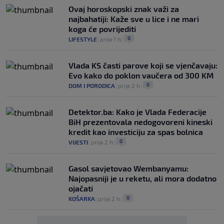
Ovaj horoskopski znak važi za
najbahatiji: Kaže sve u lice i ne mari
koga će povrijediti
0
LIFESTYLE
|
prije 1 h
|
Vlada KS časti parove koji se vjenčavaju:
Evo kako do poklon vaučera od 300 KM
0
DOM I PORODICA
|
prije 2 h
|
Detektor.ba: Kako je Vlada Federacije
BiH prezentovala nedogovoreni kineski
kredit kao investiciju za spas bolnica
0
VIJESTI
|
prije 2 h
|
Gasol savjetovao Wembanyamu:
Najopasniji je u reketu, ali mora dodatno
ojačati
0
KOŠARKA
|
prije 2 h
|