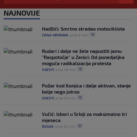
korak od Barcelone
0
NOGOMET
|
prije 2 h
|
NAJNOVIJE
River Plate napravio veliki posao:
Reprezentativac Argentine stigao iz
Hadžići: Smrtno stradao motociklista
Atlético Madrida
0
CRNA HRONIKA
|
prije 9 min
|
0
NOGOMET
|
prije 2 h
|
Rudari i dalje ne žele napustiti jamu
"Raspotočje" u Zenici: Od ponedjeljka
moguća radikalizacija protesta
0
VIJESTI
|
prije 28 min
|
Požar kod Konjica i dalje aktivan, stanje
bolje nego jutros
0
VIJESTI
|
prije 35 min
|
Vučić: Izbori u Srbiji za maksimalno tri
mjeseca
0
REGIJA
|
prije 52 min
|