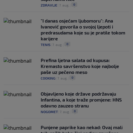
0
ZDRAVLJE
|
7. aug.
|
"I danas osjećam ljubomoru": Ana
Ivanović govorila o svojoj ljepoti i
predrasudama koje su je pratile tokom
karijere
0
TENIS
|
7. aug.
|
Prefina ljetna salata od kupusa:
Kremasto savršenstvo koje najbolje
paše uz pečeno meso
0
COOKING
|
7. aug.
|
Objavljeno koje države podržavaju
Infantina, a koje traže promjene: HNS
odavno zauzeo stranu
0
NOGOMET
|
7. aug.
|
Punjene paprike kao nekad: Ovaj mali