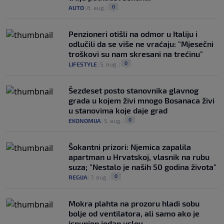
0
AUTO
|
6. aug.
|
Penzioneri otišli na odmor u Italiju i
odlučili da se više ne vraćaju: "Mjesečni
troškovi su nam skresani na trećinu"
0
LIFESTYLE
|
5. aug.
|
Šezdeset posto stanovnika glavnog
grada u kojem živi mnogo Bosanaca živi
u stanovima koje daje grad
0
EKONOMIJA
|
5. aug.
|
Šokantni prizori: Njemica zapalila
apartman u Hrvatskoj, vlasnik na rubu
suza; "Nestalo je naših 50 godina života"
0
REGIJA
|
7. aug.
|
Mokra plahta na prozoru hladi sobu
bolje od ventilatora, ali samo ako je
ispunjen jedan uslov