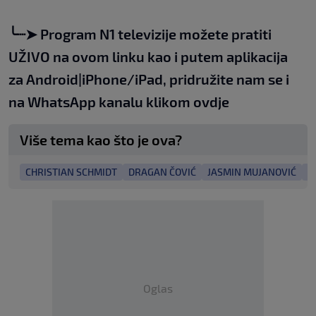
╰┈➤
Program N1 televizije možete pratiti
UŽIVO na
ovom linku
kao i putem aplikacija
za
An
droid
|
iPhone/iPad,
pridružite nam se i
na WhatsApp kanalu klikom
ovdje
Više tema kao što je ova?
CHRISTIAN SCHMIDT
DRAGAN ČOVIĆ
JASMIN MUJANOVIĆ
M
Oglas