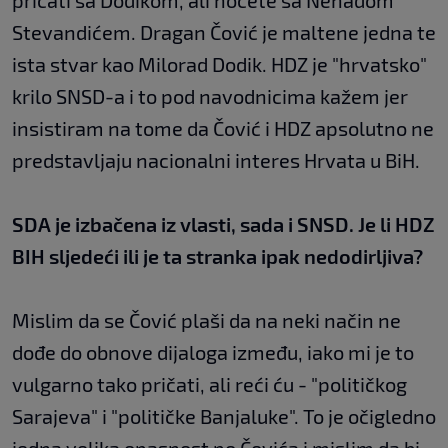
pričati sa Dodikom, ali hoćete sa Nenadom
Stevandićem. Dragan Čović je maltene jedna te
ista stvar kao Milorad Dodik. HDZ je "hrvatsko"
krilo SNSD-a i to pod navodnicima kažem jer
insistiram na tome da Čović i HDZ apsolutno ne
predstavljaju nacionalni interes Hrvata u BiH.
SDA je izbačena iz vlasti, sada i SNSD. Je li HDZ
BIH sljedeći ili je ta stranka ipak nedodirljiva?
Mislim da se Čović plaši da na neki način ne
dođe do obnove dijaloga između, iako mi je to
vulgarno tako pričati, ali reći ću - "političkog
Sarajeva" i "političke Banjaluke". To je očigledno