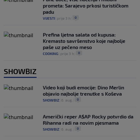
prometa: Sarajevo prkosi turističkom
padu
0
VIJESTI
|
prije 3 h
|
Prefina ljetna salata od kupusa:
Kremasto savršenstvo koje najbolje
paše uz pečeno meso
0
COOKING
|
prije 3 h
|
SHOWBIZ
Video koji budi emocije: Dino Merlin
objavio najbolje trenutke s Koševa
0
SHOWBIZ
|
6. aug.
|
Američki reper A$AP Rocky potvrdio da
Rihanna radi na novim pjesmama
0
SHOWBIZ
|
6. aug.
|