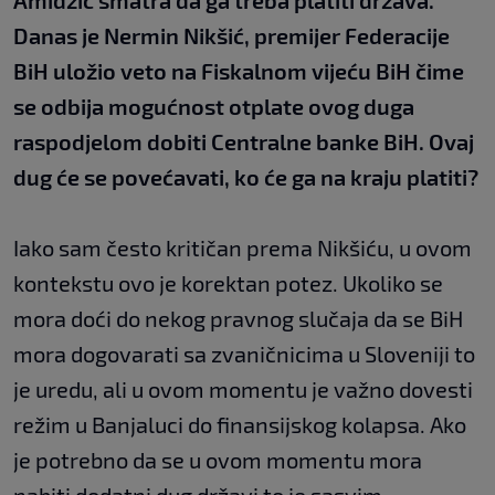
Amidžić smatra da ga treba platiti država.
Danas je Nermin Nikšić, premijer Federacije
BiH uložio veto na Fiskalnom vijeću BiH čime
se odbija mogućnost otplate ovog duga
raspodjelom dobiti Centralne banke BiH. Ovaj
dug će se povećavati, ko će ga na kraju platiti?
Iako sam često kritičan prema Nikšiću, u ovom
kontekstu ovo je korektan potez. Ukoliko se
mora doći do nekog pravnog slučaja da se BiH
mora dogovarati sa zvaničnicima u Sloveniji to
je uredu, ali u ovom momentu je važno dovesti
režim u Banjaluci do finansijskog kolapsa. Ako
je potrebno da se u ovom momentu mora