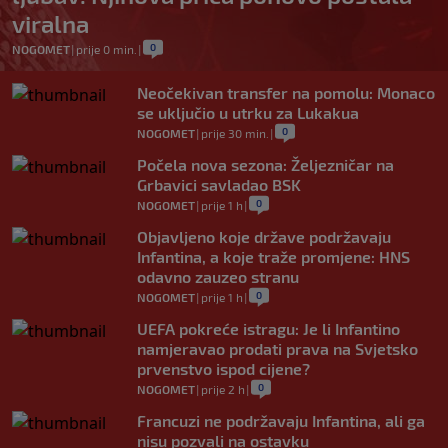
viralna
0
NOGOMET
|
prije 0 min.
|
Neočekivan transfer na pomolu: Monaco
se uključio u utrku za Lukakua
0
NOGOMET
|
prije 30 min.
|
Počela nova sezona: Željezničar na
Grbavici savladao BSK
0
NOGOMET
|
prije 1 h
|
Objavljeno koje države podržavaju
Infantina, a koje traže promjene: HNS
odavno zauzeo stranu
0
NOGOMET
|
prije 1 h
|
UEFA pokreće istragu: Je li Infantino
namjeravao prodati prava na Svjetsko
prvenstvo ispod cijene?
0
NOGOMET
|
prije 2 h
|
Francuzi ne podržavaju Infantina, ali ga
nisu pozvali na ostavku