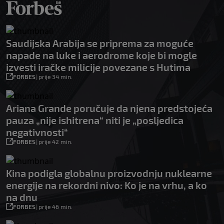
Saudijska Arabija se priprema za moguće
napade na luke i aerodrome koje bi mogle
izvesti iračke milicije povezane s Hutima
FORBES
|
prije 34 min.
Ariana Grande poručuje da njena predstojeća
pauza „nije ishitrena“ niti je „posljedica
negativnosti“
FORBES
|
prije 42 min.
Kina podigla globalnu proizvodnju nuklearne
energije na rekordni nivo: Ko je na vrhu, a ko
na dnu
FORBES
|
prije 46 min.