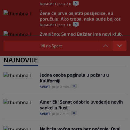
0
NOGOMET
|
prije 2 h
|
Žene će prve osjetiti posljedice, ali
poručuju: Ako treba, neka bude bojkot
0
NOGOMET
|
prije 3 h
|
Zvanično: Samed Baždar ima novi klub,
zadužio broj sa velikom "težinom"
Idi na Sport
0
NOGOMET
|
prije 5 h
|
Prije nekoliko godina zaludjela je
NAJNOVIJE
internet, a onda nestala iz javnosti: Svi
se pitaju gdje je i šta radi (VIDEO)
0
OSTALI SPORTOVI
|
prije 5 h
|
Jedna osoba poginula u požaru u
Kaliforniji
0
SVIJET
|
prije 0 min.
|
Američki Senat odobrio uvođenje novih
sankcija Rusiji
0
SVIJET
|
prije 7 min.
|
Najbrža voćna torta bez pečenja: Ovaj