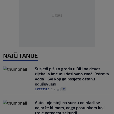
Oglas
NAJČITANIJE
Susjedi pišu o gradu u BiH na devet
rijeka, a ime mu doslovno znači "zdrava
voda": Svi koji ga posjete ostanu
oduševljeni
0
LIFESTYLE
|
7. aug.
|
Auto koje stoji na suncu ne hladi se
najbrže klimom, nego postupkom koji
traje petnaest sekundi