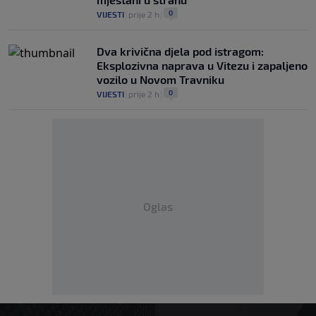
0
VIJESTI
|
prije 2 h
|
Dva krivična djela pod istragom:
Eksplozivna naprava u Vitezu i zapaljeno
vozilo u Novom Travniku
0
VIJESTI
|
prije 2 h
|
Oglas