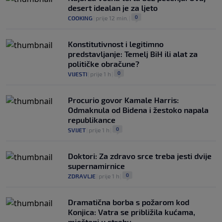
desert idealan je za ljeto
0
COOKING
|
prije 12 min.
|
Konstitutivnost i legitimno
predstavljanje: Temelj BiH ili alat za
političke obračune?
0
VIJESTI
|
prije 1 h
|
Procurio govor Kamale Harris:
Odmaknula od Bidena i žestoko napala
republikance
0
SVIJET
|
prije 1 h
|
Doktori: Za zdravo srce treba jesti dvije
supernamirnice
0
ZDRAVLJE
|
prije 1 h
|
Dramatična borba s požarom kod
Konjica: Vatra se približila kućama,
mještani u strahu