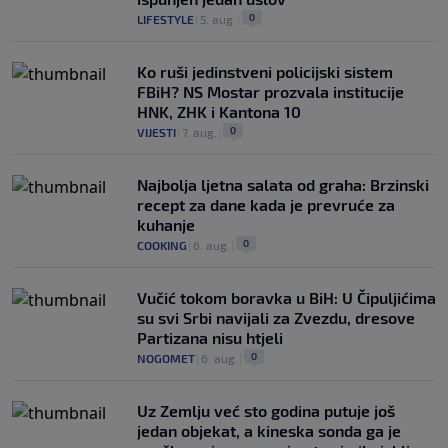
0
LIFESTYLE
|
5. aug.
|
Ko ruši jedinstveni policijski sistem
FBiH? NS Mostar prozvala institucije
HNK, ZHK i Kantona 10
0
VIJESTI
|
7. aug.
|
Najbolja ljetna salata od graha: Brzinski
recept za dane kada je prevruće za
kuhanje
0
COOKING
|
6. aug.
|
Vučić tokom boravka u BiH: U Čipuljićima
su svi Srbi navijali za Zvezdu, dresove
Partizana nisu htjeli
0
NOGOMET
|
6. aug.
|
Uz Zemlju već sto godina putuje još
jedan objekat, a kineska sonda ga je