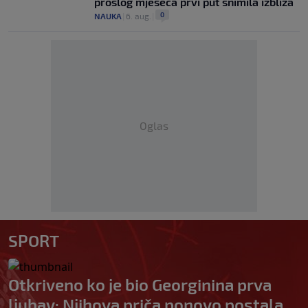
prošlog mjeseca prvi put snimila izbliza
0
NAUKA
|
6. aug.
|
Oglas
SPORT
Otkriveno ko je bio Georginina prva
ljubav: Njihova priča ponovo postala