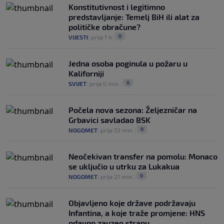
Konstitutivnost i legitimno
predstavljanje: Temelj BiH ili alat za
političke obračune?
0
VIJESTI
|
prije 1 h
|
Jedna osoba poginula u požaru u
Kaliforniji
0
SVIJET
|
prije 0 min.
|
Počela nova sezona: Željezničar na
Grbavici savladao BSK
0
NOGOMET
|
prije 53 min.
|
Neočekivan transfer na pomolu: Monaco
se uključio u utrku za Lukakua
0
NOGOMET
|
prije 21 min.
|
Objavljeno koje države podržavaju
Infantina, a koje traže promjene: HNS
odavno zauzeo stranu