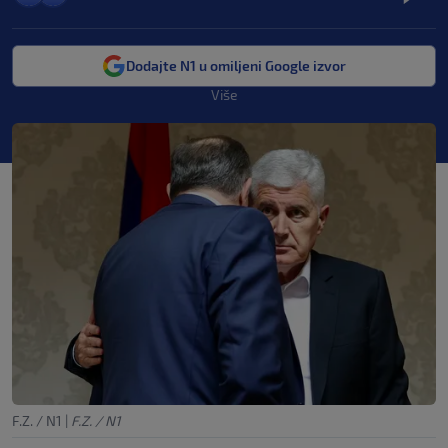
Dodajte N1 u omiljeni Google izvor
Više
F.Z. / N1
|
F.Z. / N1