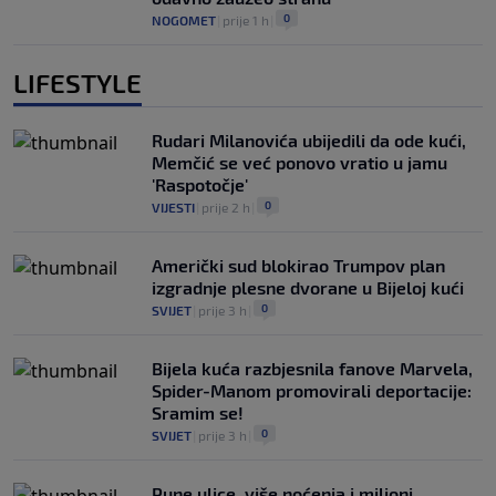
0
NOGOMET
|
prije 1 h
|
LIFESTYLE
Rudari Milanovića ubijedili da ode kući,
Memčić se već ponovo vratio u jamu
'Raspotočje'
0
VIJESTI
|
prije 2 h
|
Američki sud blokirao Trumpov plan
izgradnje plesne dvorane u Bijeloj kući
0
SVIJET
|
prije 3 h
|
Bijela kuća razbjesnila fanove Marvela,
Spider-Manom promovirali deportacije:
Sramim se!
0
SVIJET
|
prije 3 h
|
Pune ulice, više noćenja i milioni