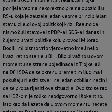
što se u ovom momentu vladajuća Trojka
ponijela veoma nekorektno prema opoziciji u
RS-u koja je zauzela jedan veoma principijelan
stav u cijeloj ovoj političkoj krizi. Realno da
nismo čuli stavove iz PDP-a i SDS-a i danas ih
čujemo u vezi politike koju provodi Milorad
Dodik, mi bismo vrlo vjerovatno imali neko
kvazi ratno stanje u BiH. Bilo bi važno u ovom
momentu sa strane pojedinaca iz Trojke, ali i
na DF i SDA da se okrenu prema tim ljudima i
pokušaju riješiti stvari na jedan ozbiljan način i
da se proba riješiti ova situacija. Ovo što se radi
sa HDZ-om je toliko neodgovorno i šokantno.
Isto kao da kažete da u ovom momentu nećete