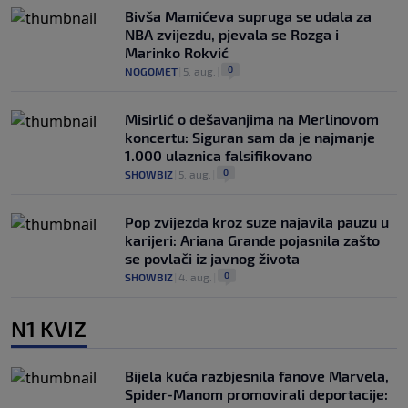
Bivša Mamićeva supruga se udala za
NBA zvijezdu, pjevala se Rozga i
Marinko Rokvić
0
NOGOMET
|
5. aug.
|
Misirlić o dešavanjima na Merlinovom
koncertu: Siguran sam da je najmanje
1.000 ulaznica falsifikovano
0
SHOWBIZ
|
5. aug.
|
Pop zvijezda kroz suze najavila pauzu u
karijeri: Ariana Grande pojasnila zašto
se povlači iz javnog života
0
SHOWBIZ
|
4. aug.
|
N1 KVIZ
Bijela kuća razbjesnila fanove Marvela,
Spider-Manom promovirali deportacije: