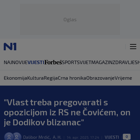
Oglas
NAJNOVIJE
VIJESTI
SPORT
SVIJET
MAGAZIN
ZDRAVLJE
S
Ekonomija
Kultura
Regija
Crna hronika
Obrazovanje
Vrijeme
"Vlast treba pregovarati s
opozicijom iz RS ne Čovićem, on
je Dodikov blizanac"
0
,
Dalibor Mrdić
A. H.
VIJESTI
|
14. apr. 2025. 17:24
|
|