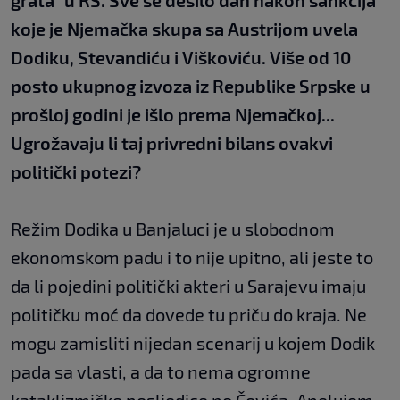
grata" u RS. Sve se desilo dan nakon sankcija
koje je Njemačka skupa sa Austrijom uvela
Dodiku, Stevandiću i Viškoviću. Više od 10
posto ukupnog izvoza iz Republike Srpske u
prošloj godini je išlo prema Njemačkoj...
Ugrožavaju li taj privredni bilans ovakvi
politički potezi?
Režim Dodika u Banjaluci je u slobodnom
ekonomskom padu i to nije upitno, ali jeste to
da li pojedini politički akteri u Sarajevu imaju
političku moć da dovede tu priču do kraja. Ne
mogu zamisliti nijedan scenarij u kojem Dodik
pada sa vlasti, a da to nema ogromne