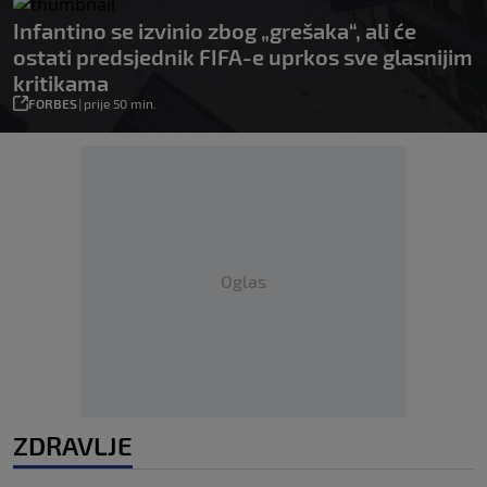
Infantino se izvinio zbog „grešaka“, ali će
ostati predsjednik FIFA-e uprkos sve glasnijim
kritikama
FORBES
|
prije 50 min.
Oglas
ZDRAVLJE