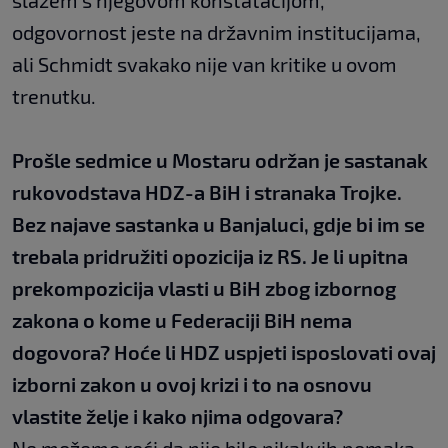
slažem s njegovom konstatacijom,
odgovornost jeste na državnim institucijama,
ali Schmidt svakako nije van kritike u ovom
trenutku.
Prošle sedmice u Mostaru održan je sastanak
rukovodstava HDZ-a BiH i stranaka Trojke.
Bez najave sastanka u Banjaluci, gdje bi im se
trebala pridružiti opozicija iz RS. Je li upitna
prekompozicija vlasti u BiH zbog izbornog
zakona o kome u Federaciji BiH nema
dogovora? Hoće li HDZ uspjeti isposlovati ovaj
izborni zakon u ovoj krizi i to na osnovu
vlastite želje i kako njima odgovara?