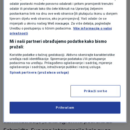
stanju sami sebi pomoći.
odabir postavki možete ponovno odabrati i pritom promijeniti trenutni
odabir ili pristanak tako što ćete kliknuti na Upravljaj željenim
postavkama link na dnu ove web stranice [ili plutajuću ikonu u donjem
U tom fonu je bila i jučerašnja poruka visokog
lijevom dijelu web stranice, ako je primjenjivo]. Vaš odabir će se
mijenjati u okviru našeg Wеб локација. Za više detalja, pogledajte
predstavnika Christiana Schmidta koji je
Uredbu o postupanju s ličnim podacima.
Više informacija o vašoj
privatnosti
učestvovao je na Diplomatskom forumu u
Mi i naši partneri obrađujemo podatke kako bismo
Antaliji, odakle je naglasio da svi treba da
pružali:
poštuju institucije Bosne i Hercegovine. Je li
Koristite podatke o tačnoj geolokaciji. Aktivno skenirajte karakteristike
uređaja radi identifikacije. Spremanje podataka i/ili pristupanje
podacima na uređaju. Prilagođeno oglašavanje i sadržaj, mjerenje
Schmidt izgubio na snazi odlaskom bivšeg
oglašavanja i sadržaja, istraživanje publike i razvoj usluga.
Spisak partnera (pružalaca usluga)
američkog ambasadora u BiH Michaela
Murpheya?
Prikaži svrhe
To je sasvim očigledno. Sve ono što se
Prihvatam
dešavalo tokom mandata prethodne američke
administracije je bila ogromna podrška za