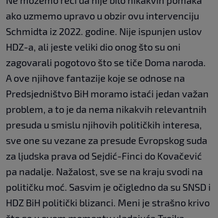
Ne možemo reći da nije bilo nikakvih pomaka
ako uzmemo upravo u obzir ovu intervenciju
Schmidta iz 2022. godine. Nije ispunjen uslov
HDZ-a, ali jeste veliki dio onog što su oni
zagovarali pogotovo što se tiče Doma naroda.
A ove njihove fantazije koje se odnose na
Predsjedništvo BiH moramo istaći jedan važan
problem, a to je da nema nikakvih relevantnih
presuda u smislu njihovih političkih interesa,
sve one su vezane za presude Evropskog suda
za ljudska prava od Sejdić-Finci do Kovačević
pa nadalje. Nažalost, sve se na kraju svodi na
političku moć. Sasvim je očigledno da su SNSD i
HDZ BiH politički blizanci. Meni je strašno krivo