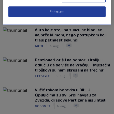
Prihvatam
NAJČITANIJE
Auto koje stoji na suncu ne hladi se
najbrže klimom, nego postupkom koji
traje petnaest sekundi
|
|
0
AUTO
6. aug.
Penzioneri otišli na odmor u Italiju i
odlučili da se više ne vraćaju: "Mjesečni
troškovi su nam skresani na trećinu"
|
|
0
LIFESTYLE
5. aug.
Vučić tokom boravka u BiH: U
Čipuljićima su svi Srbi navijali za
Zvezdu, dresove Partizana nisu htjeli
|
|
0
NOGOMET
6. aug.