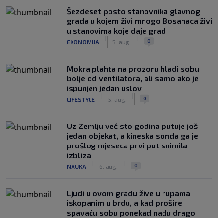
Šezdeset posto stanovnika glavnog
grada u kojem živi mnogo Bosanaca živi
u stanovima koje daje grad
|
|
0
EKONOMIJA
5. aug.
Mokra plahta na prozoru hladi sobu
bolje od ventilatora, ali samo ako je
ispunjen jedan uslov
|
|
0
LIFESTYLE
5. aug.
Uz Zemlju već sto godina putuje još
jedan objekat, a kineska sonda ga je
prošlog mjeseca prvi put snimila
izbliza
|
|
0
NAUKA
6. aug.
Ljudi u ovom gradu žive u rupama
iskopanim u brdu, a kad prošire
spavaću sobu ponekad nađu drago