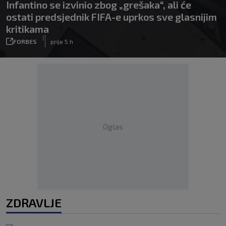
Infantino se izvinio zbog „grešaka“, ali će
ostati predsjednik FIFA-e uprkos sve glasnijim
kritikama
|
FORBES
prije 5 h
Oglas
ZDRAVLJE