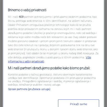
Brinemo o vašoj privatnosti
Mi i naši
603
partneri pohranjujemo i pristupamo osobnim podacima, kao
što su pretraga web stranica ili lični identifikatori, na vašem računaru .
Oglas
Odabir Prihvatam omogućava praćenje tehnologije kako bi se pružila
podrška dolje prikazanim svrhama na osnovu kojih mi i naši partneri
obrađujemo podatke Ukoliko je praćenje onemogućeno, neki od sadržaja i
reklama koje vidite možda neće biti relevantni za vas. Ovaj odabir postavki
možete ponovno odabrati i pritom promijeniti trenutni odabir ili pristanak
tako što ćete kliknuti na Upravljaj željenim postavkama link na dnu ove
web stranice [ili plutajuću ikonu u donjem lijevom dijelu web stranice, ako
je primjenjivo]. Vaš odabir će se mijenjati u okviru našeg Wеб локација. Za
više detalja, pogledajte Uredbu o postupanju s ličnim podacima.
Više
informacija o vašoj privatnosti
Mi i naši partneri obrađujemo podatke kako bismo pružali:
Koristite podatke o tačnoj geolokaciji. Aktivno skenirajte karakteristike
uređaja radi identifikacije. Spremanje podataka i/ili pristupanje podacima
na uređaju. Prilagođeno oglašavanje i sadržaj, mjerenje oglašavanja i
Oglas
sadržaja, istraživanje publike i razvoj usluga.
Spisak partnera (pružalaca usluga)
Prikaži svrhe