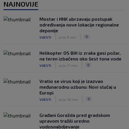
NAJNOVIJE
prvak Jugoslavije
|
|
0
OSTALI SPORTOVI
prije 4 h
Mostar i HNK ubrzavaju postupak
Pravna bitka Luke Dončića i Anamarije
određivanja nove lokacije regionalne
Goltes seli se u Sloveniju: Spominje se
deponije
čak 50 miliona dolara
|
|
|
|
0
VIJESTI
prije 8 min
0
KOŠARKA
prije 5 h
Helikopter OS BiH iz zraka gasi požar,
na teren izbačeno oko šest tona vode
|
|
0
VIJESTI
prije 27 min
Vratio se virus koji je izazvao
međunarodnu uzbunu: Novi slučaj u
Europi
|
|
0
VIJESTI
prije 38 min
Građani Goražda pred gradskom
upravom tražili uredno
vodosnabdjevanje