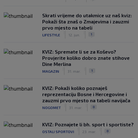
Skrati vrijeme do utakmice uz naš kviz:
Pokaži šta znaš o Zmajevima i zauzmi
prvo mjesto na tabeli
|
|
1
LIFESTYLE
12. jun.
KVIZ: Spremate li se za Koševo?
Provjerite koliko dobro znate stihove
Dine Merlina
|
|
1
MAGAZIN
31. mar.
KVIZ: Pokaži koliko poznaješ
reprezentaciju Bosne i Hercegovine i
zauzmi prvo mjesto na tabeli navijača
|
|
0
NOGOMET
31. mar.
KVIZ: Poznajete li bh. sport i sportiste?
|
|
0
OSTALI SPORTOVI
23. mar.