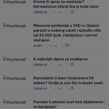
Krema ili sprej za sunčanje?
Dermatolozi otkrili šta je bolji izbor
|
|
0
ZDRAVLJE
6. aug.
Masovna epidemija u SAD-u: Opasni
parazit u iceberg salati razbolio više
od 25.000 ljudi, zabilježeni i smrtni
slučajevi
|
|
0
SVIJET
6. aug.
6 najboljih dijeta za muškarce
|
|
0
ZDRAVLJE
5. aug.
Razumijete li kako funkcionira UV
indeks? Ovdje je sve što trebate znati
|
|
0
ZDRAVLJE
4. aug.
Pomaže li jabučni ocat kod dijabetesa i
mršavljenja?