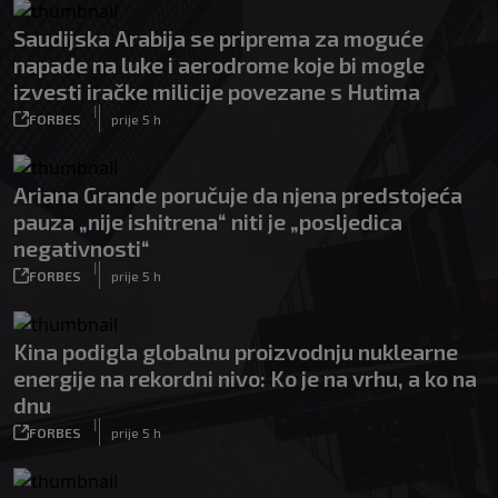
Saudijska Arabija se priprema za moguće
napade na luke i aerodrome koje bi mogle
izvesti iračke milicije povezane s Hutima
|
FORBES
prije 5 h
Ariana Grande poručuje da njena predstojeća
pauza „nije ishitrena“ niti je „posljedica
negativnosti“
|
FORBES
prije 5 h
Kina podigla globalnu proizvodnju nuklearne
energije na rekordni nivo: Ko je na vrhu, a ko na
dnu
|
FORBES
prije 5 h