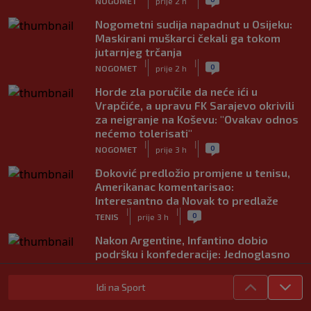
NOGOMET
prije 2 h
Nogometni sudija napadnut u Osijeku:
Maskirani muškarci čekali ga tokom
jutarnjeg trčanja
|
|
0
NOGOMET
prije 2 h
Horde zla poručile da neće ići u
Vrapčiće, a upravu FK Sarajevo okrivili
za neigranje na Koševu: "Ovakav odnos
nećemo tolerisati"
|
|
0
NOGOMET
prije 3 h
Đoković predložio promjene u tenisu,
Amerikanac komentarisao:
Interesantno da Novak to predlaže
|
|
0
TENIS
prije 3 h
Nakon Argentine, Infantino dobio
podršku i konfederacije: Jednoglasno
ponavljamo podršku predsjedniku
|
|
0
NOGOMET
prije 4 h
Idi na Sport
Tužne vijesti: Preminuo nekadašnji