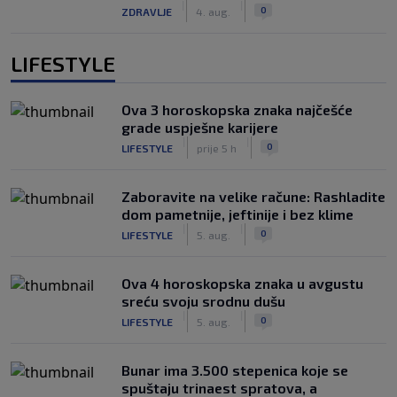
|
|
0
ZDRAVLJE
4. aug.
LIFESTYLE
Ova 3 horoskopska znaka najčešće
grade uspješne karijere
|
|
0
LIFESTYLE
prije 5 h
Zaboravite na velike račune: Rashladite
dom pametnije, jeftinije i bez klime
|
|
0
LIFESTYLE
5. aug.
Ova 4 horoskopska znaka u avgustu
sreću svoju srodnu dušu
|
|
0
LIFESTYLE
5. aug.
Bunar imа 3.500 stepenica koje se
spuštaju trinaest spratova, a