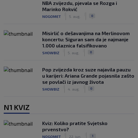
NBA zvijezdu, pjevala se Rozga i
Marinko Rokvić
|
|
0
NOGOMET
5. aug.
Misirlić o dešavanjima na Merlinovom
koncertu: Siguran sam da je najmanje
1.000 ulaznica falsifikovano
|
|
0
SHOWBIZ
5. aug.
Pop zvijezda kroz suze najavila pauzu
u karijeri: Ariana Grande pojasnila zašto
se povlači iz javnog života
|
|
0
SHOWBIZ
4. aug.
N1 KVIZ
Kviz: Koliko pratite Svjetsko
prvenstvo?
|
|
1
NOGOMET
22. jun.