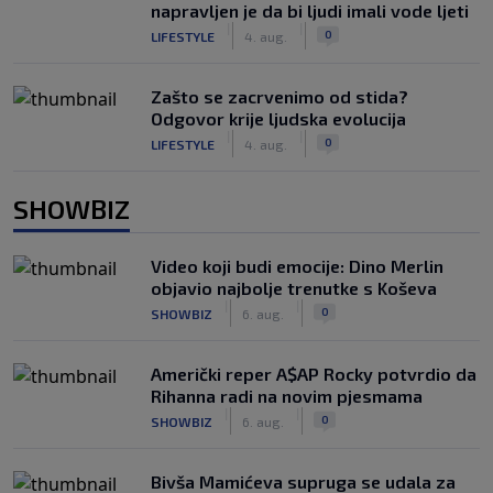
napravljen je da bi ljudi imali vode ljeti
|
|
0
LIFESTYLE
4. aug.
Zašto se zacrvenimo od stida?
Odgovor krije ljudska evolucija
|
|
0
LIFESTYLE
4. aug.
SHOWBIZ
Video koji budi emocije: Dino Merlin
objavio najbolje trenutke s Koševa
|
|
0
SHOWBIZ
6. aug.
Američki reper A$AP Rocky potvrdio da
Rihanna radi na novim pjesmama
|
|
0
SHOWBIZ
6. aug.
Bivša Mamićeva supruga se udala za