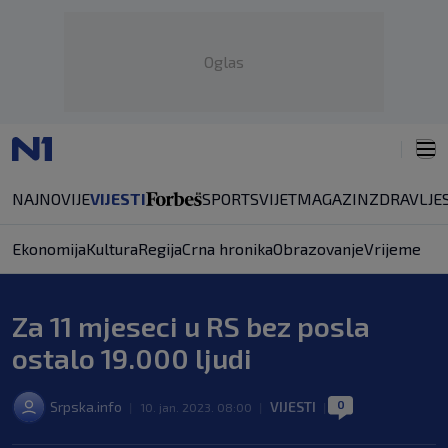
Oglas
NAJNOVIJE
VIJESTI
SPORT
SVIJET
MAGAZIN
ZDRAVLJE
Ekonomija
Kultura
Regija
Crna hronika
Obrazovanje
Vrijeme
Za 11 mjeseci u RS bez posla
ostalo 19.000 ljudi
0
Srpska.info
VIJESTI
|
10. jan. 2023. 08:00
|
|