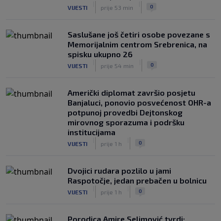
|
|
0
VIJESTI
prije 53 min
Saslušane još četiri osobe povezane s
Memorijalnim centrom Srebrenica, na
spisku ukupno 26
|
|
0
VIJESTI
prije 54 min
Američki diplomat završio posjetu
Banjaluci, ponovio posvećenost OHR-a
potpunoj provedbi Dejtonskog
mirovnog sporazuma i podršku
institucijama
|
|
0
VIJESTI
prije 1 h
Dvojici rudara pozlilo u jami
Raspotočje, jedan prebačen u bolnicu
|
|
0
VIJESTI
prije 1 h
Porodica Amire Selimović tvrdi: