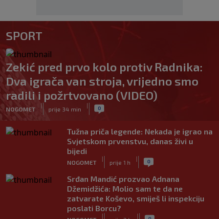
SPORT
Zekić pred prvo kolo protiv Radnika:
Dva igrača van stroja, vrijedno smo
radili i požrtvovano (VIDEO)
|
|
0
NOGOMET
prije 34 min
Tužna priča legende: Nekada je igrao na
Svjetskom prvenstvu, danas živi u
bijedi
|
|
0
NOGOMET
prije 1 h
Srđan Mandić prozvao Adnana
Džemidžića: Molio sam te da ne
zatvarate Koševo, smiješ li inspekciju
poslati Borcu?
|
|
0