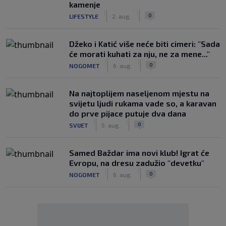
kamenje
|
|
0
LIFESTYLE
2. aug.
Džeko i Katić više neće biti cimeri: "Sada
će morati kuhati za nju, ne za mene..."
|
|
0
NOGOMET
6. aug.
Na najtoplijem naseljenom mjestu na
svijetu ljudi rukama vade so, a karavan
do prve pijace putuje dva dana
|
|
0
SVIJET
5. aug.
Samed Baždar ima novi klub! Igrat će
Evropu, na dresu zadužio "devetku"
|
|
0
NOGOMET
6. aug.