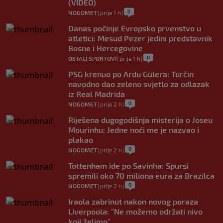
(VIDEO)
0
NOGOMET
|
prije 1 h
|
Danas počinje Evropsko prvenstvo u
atletici: Mesud Pezer jedini predstavnik
Bosne i Hercegovine
0
OSTALI SPORTOVI
|
prije 1 h
|
PSG krenuo po Ardu Gülera: Turčin
navodno dao zeleno svjetlo za odlazak
iz Real Madrida
0
NOGOMET
|
prije 2 h
|
Riješena dugogodišnja misterija o Joseu
Mourinhu: Jedne noći me je nazvao i
plakao
0
NOGOMET
|
prije 2 h
|
Tottenham ide po Savinha: Spursi
spremili oko 70 miliona eura za Brazilca
0
NOGOMET
|
prije 2 h
|
Iraola zabrinut nakon novog poraza
Liverpoola: "Ne možemo održati nivo
koji želimo"