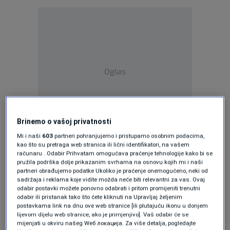
Oglas
Brinemo o vašoj privatnosti
Mi i naši
603
partneri pohranjujemo i pristupamo osobnim podacima,
U slučaju Miloša Lukića Tužilaštvo smatra da
kao što su pretraga web stranica ili lični identifikatori, na vašem
računaru . Odabir Prihvatam omogućava praćenje tehnologije kako bi se
prvostepeni sud nije dobro utvrdio kako je
pružila podrška dolje prikazanim svrhama na osnovu kojih mi i naši
partneri obrađujemo podatke Ukoliko je praćenje onemogućeno, neki od
postojala odluka o njegovom imenovanju na
sadržaja i reklama koje vidite možda neće biti relevantni za vas. Ovaj
odabir postavki možete ponovno odabrati i pritom promijeniti trenutni
čelo Službenog glasnika RS-a te je zatraženo
odabir ili pristanak tako što ćete kliknuti na Upravljaj željenim
postavkama link na dnu ove web stranice [ili plutajuću ikonu u donjem
da se ukine prvostepna oslobađajuća presuda.
lijevom dijelu web stranice, ako je primjenjivo]. Vaš odabir će se
mijenjati u okviru našeg Wеб локација. Za više detalja, pogledajte