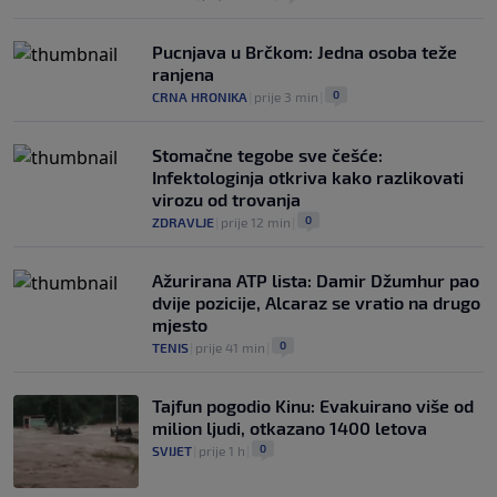
Pucnjava u Brčkom: Jedna osoba teže
ranjena
0
CRNA HRONIKA
|
prije 3 min
|
Stomačne tegobe sve češće:
Infektologinja otkriva kako razlikovati
virozu od trovanja
0
ZDRAVLJE
|
prije 12 min
|
Ažurirana ATP lista: Damir Džumhur pao
dvije pozicije, Alcaraz se vratio na drugo
mjesto
0
TENIS
|
prije 41 min
|
Tajfun pogodio Kinu: Evakuirano više od
milion ljudi, otkazano 1400 letova
0
SVIJET
|
prije 1 h
|