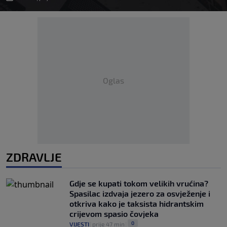
Oglas
ZDRAVLJE
Gdje se kupati tokom velikih vrućina?
Spasilac izdvaja jezero za osvježenje i
otkriva kako je taksista hidrantskim
crijevom spasio čovjeka
0
VIJESTI
|
prije 47 min
|