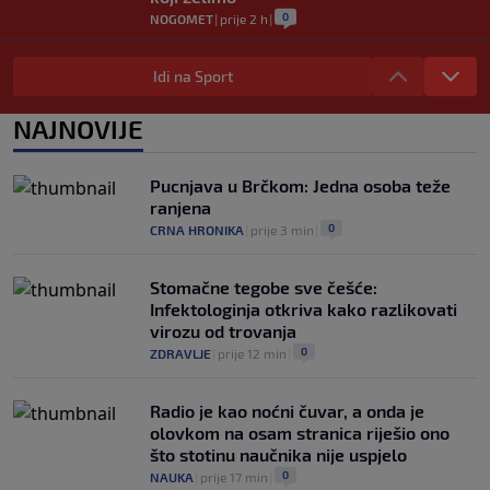
0
NOGOMET
|
prije 2 h
|
Vlahović pred velikom odlukom:
Beşiktaş mu nudi 10 miliona eura po
Idi na Sport
sezoni
0
NOGOMET
|
prije 3 h
|
NAJNOVIJE
Kako je Gianni Infantino uspio uništiti
Mundijal: Od fudbala do Trumpa,
Pucnjava u Brčkom: Jedna osoba teže
milijardi i rata s UEFA-om
ranjena
0
NOGOMET
|
prije 3 h
|
0
CRNA HRONIKA
|
prije 3 min
|
Stomačne tegobe sve češće:
Infektologinja otkriva kako razlikovati
virozu od trovanja
0
ZDRAVLJE
|
prije 12 min
|
Radio je kao noćni čuvar, a onda je
olovkom na osam stranica riješio ono
što stotinu naučnika nije uspjelo
0
NAUKA
|
prije 17 min
|