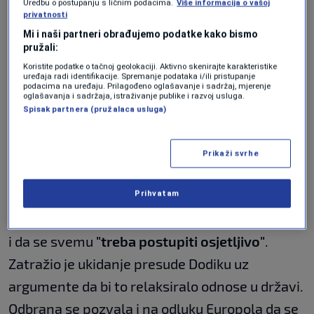
Uredbu o postupanju s ličnim podacima.
Više informacija o vašoj
Odbrana Milorad Dodika je iznijela slične
privatnosti
navode kao u završnim riječima u
Mi i naši partneri obrađujemo podatke kako bismo
pružali:
prvostepenom postupku - da je Dodik potpisao
Koristite podatke o tačnoj geolokaciji. Aktivno skenirajte karakteristike
sporne ukaze dok još na snagu nisu stupile
uređaja radi identifikacije. Spremanje podataka i/ili pristupanje
podacima na uređaju. Prilagođeno oglašavanje i sadržaj, mjerenje
Schmidtove odluke. Nije bilo štetnog djela niti
oglašavanja i sadržaja, istraživanje publike i razvoj usluga.
Spisak partnera (pružalaca usluga)
štetnih posljedica, navela je odbrana. Ponovo
su doveli u pitanje legitimitet visokog
Prikaži svrhe
predstavnika.
Advokat Goran Bubić je posebno upozorio da je
Prihvatam
postupak imao uticaj na političke procese u BiH
i da se svemu
"treba postupiti osjetljivo"
.
Zatražio je ukidanje presude Dodiku uz
argumente da bi to relaksiralo odnose u državi.
Odbrana se pozvala i na odluku Europola da se