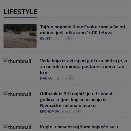
LIFESTYLE
Tajfun pogodio Kinu: Evakuirano više od
milion ljudi, otkazano 1400 letova
0
SVIJET
|
prije 1 h
|
Voda koja izlazi ispod glečera bistra je, a
za nekoliko minuta postane crvena kao
krv
0
NAUKA
|
prije 1 h
|
Odlazak iz BiH najniži je u trinaest
godina, a ljudi koji se vraćaju iz
Njemačke računaju ovako
0
EKONOMIJA
|
prije 2 h
|
Kugle u bosanskoj šumi najveće su u