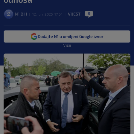
0
N1 BiH
VIJESTI
|
12. jun. 2025. 17:54
|
|
Dodajte N1 u omiljeni Google izvor
Više