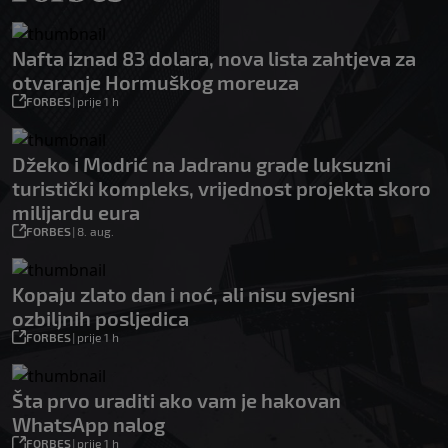
Nafta iznad 83 dolara, nova lista zahtjeva za
otvaranje Hormuškog moreuza
FORBES
|
prije 1 h
Džeko i Modrić na Jadranu grade luksuzni
turistički kompleks, vrijednost projekta skoro
milijardu eura
FORBES
|
8. aug.
Kopaju zlato dan i noć, ali nisu svjesni
ozbiljnih posljedica
FORBES
|
prije 1 h
Šta prvo uraditi ako vam je hakovan
WhatsApp nalog
FORBES
|
prije 1 h