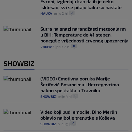
Evropi, izgledaju kao da ih je neko
isklesao, svi se pitaju kako su nastale
0
NAUKA
|
prije 2 h
|
Sutra na snazi narandžasti meteoalarm
u BiH: Temperature do 41 stepen,
ponegdje vrijednosti crvenog upozorenja
0
VRIJEME
|
prije 2 h
|
SHOWBIZ
(VIDEO) Emotivna poruka Marije
Šerifović Bosancima i Hercegovcima
nakon spektakla u Travniku
0
SHOWBIZ
|
prije 4 h
|
Video koji budi emocije: Dino Merlin
objavio najbolje trenutke s Koševa
0
SHOWBIZ
|
6. aug.
|