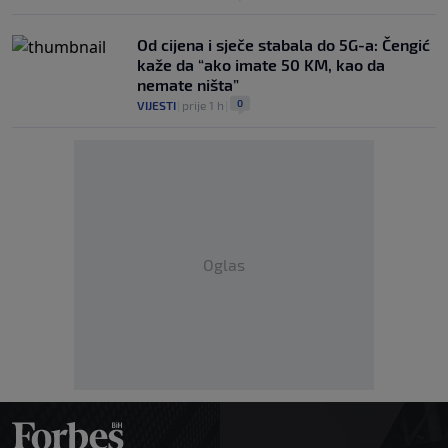
Od cijena i sječe stabala do 5G-a: Čengić
kaže da “ako imate 50 KM, kao da
nemate ništa”
0
VIJESTI
|
prije 1 h
|
Oglas