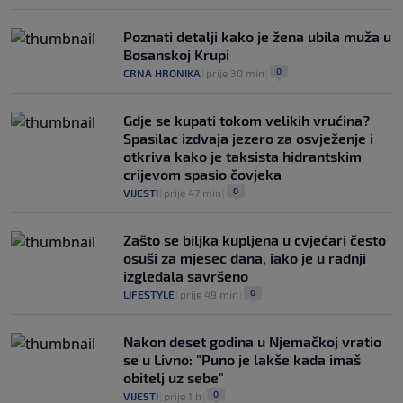
Poznati detalji kako je žena ubila muža u
Bosanskoj Krupi
0
CRNA HRONIKA
|
prije 30 min
|
Gdje se kupati tokom velikih vrućina?
Spasilac izdvaja jezero za osvježenje i
otkriva kako je taksista hidrantskim
crijevom spasio čovjeka
0
VIJESTI
|
prije 47 min
|
Zašto se biljka kupljena u cvjećari često
osuši za mjesec dana, iako je u radnji
izgledala savršeno
0
LIFESTYLE
|
prije 49 min
|
Nakon deset godina u Njemačkoj vratio
se u Livno: "Puno je lakše kada imaš
obitelj uz sebe"
0
VIJESTI
|
prije 1 h
|