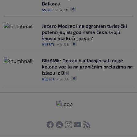
Balkanu
0
SVIJET
|
prije 2 h
|
Jezero Modrac ima ogroman turistički
potencijal, ali godinama čeka svoju
šansu: Šta koči razvoj?
0
VIJESTI
|
prije 3 h
|
BIHAMK: Od ranih jutarnjih sati duge
kolone vozila na graničnim prelazima na
izlazu iz BiH
0
VIJESTI
|
prije 3 h
|