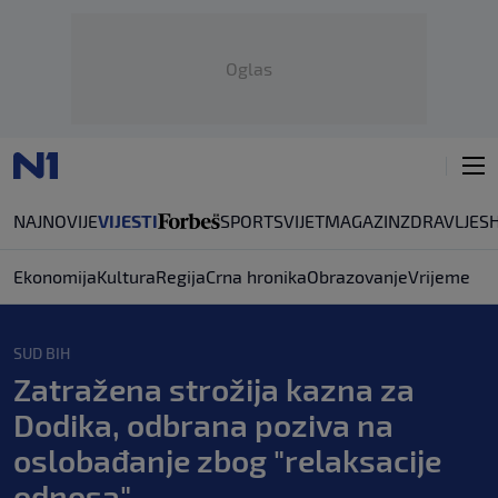
Oglas
NAJNOVIJE
VIJESTI
SPORT
SVIJET
MAGAZIN
ZDRAVLJE
S
Ekonomija
Kultura
Regija
Crna hronika
Obrazovanje
Vrijeme
SUD BIH
Zatražena strožija kazna za
Dodika, odbrana poziva na
oslobađanje zbog "relaksacije
odnosa"