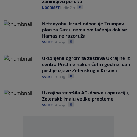
zanimljivu poruku
0
NOGOMET
|
prije 2 h
|
Netanyahu: Izrael odbacuje Trumpov
plan za Gazu, nema povlačenja dok se
Hamas ne razoruža
0
SVIJET
|
9. aug.
|
Uklonjena ogromna zastava Ukrajine iz
centra Prištine nakon četiri godine, dan
poslije izjave Zelenskog o Kosovu
0
SVIJET
|
9. aug.
|
Ukrajina završila 40-dnevnu operaciju,
Zelenski: Imaju velike probleme
0
SVIJET
|
9. aug.
|