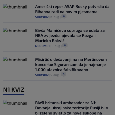
Američki reper A$AP Rocky potvrdio da
Rihanna radi na novim pjesmama
0
SHOWBIZ
|
6. aug.
|
Bivša Mamićeva supruga se udala za
NBA zvijezdu, pjevala se Rozga i
Marinko Rokvić
0
NOGOMET
|
5. aug.
|
Misirlić o dešavanjima na Merlinovom
koncertu: Siguran sam da je najmanje
1.000 ulaznica falsifikovano
0
SHOWBIZ
|
5. aug.
|
N1 KVIZ
Bivši britanski ambasador za N1:
Davanje ukrajinske teritorije Rusiji bilo
bi zeleno svjetlo za nove sukobe na