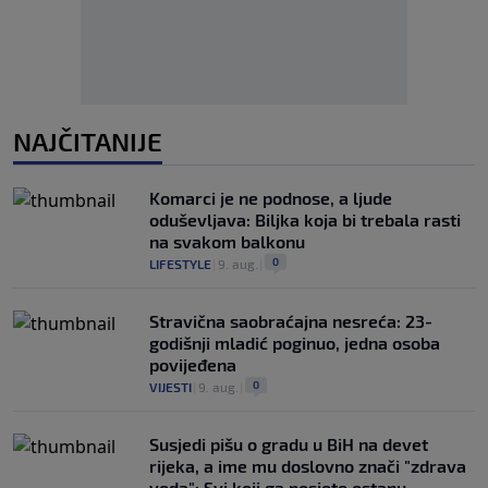
NAJČITANIJE
Komarci je ne podnose, a ljude
oduševljava: Biljka koja bi trebala rasti
na svakom balkonu
0
LIFESTYLE
|
9. aug.
|
Stravična saobraćajna nesreća: 23-
godišnji mladić poginuo, jedna osoba
povijeđena
0
VIJESTI
|
9. aug.
|
Susjedi pišu o gradu u BiH na devet
rijeka, a ime mu doslovno znači "zdrava
voda": Svi koji ga posjete ostanu