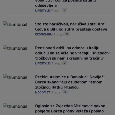
oduševljeni
0
LIFESTYLE
|
7. aug.
|
Što ste naručivali, naručivali ste: Kraj
Glova u BiH, od sutra prestaju dostave
0
EKONOMIJA
|
9. aug.
|
Penzioneri otišli na odmor u Italiju i
odlučili da se više ne vraćaju: "Mjesečni
troškovi su nam skresani na trećinu"
0
LIFESTYLE
|
5. aug.
|
Prekid utakmice u Banjaluci: Navijači
Borca skandiraju osuđenom ratnom
zločincu Ratku Mladiću
0
NOGOMET
|
9. aug.
|
Oglasio se Zvjezdan Misimović nakon
pobjede Borca protiv Veleža i poslao