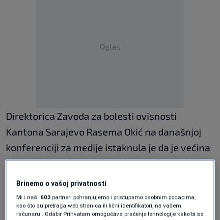
Oglas
Direktorica Zavoda za bolesti ovisnosti
Kantona Sarajevo Rasema Okić na današnjoj
konferenciji za medije istaknula je da je većina
tih pacijenata starije životne dobi (50+, 60+),
prošli su kroz ratne i poratne traume, a
Brinemo o vašoj privatnosti
supstituciona terapija za njih je ključni korak ka
Mi i naši
603
partneri pohranjujemo i pristupamo osobnim podacima,
kao što su pretraga web stranica ili lični identifikatori, na vašem
rehabilitaciji, očuvanju zdravlja i reintegraciji u
računaru . Odabir Prihvatam omogućava praćenje tehnologije kako bi se