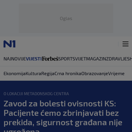
Oglas
NAJNOVIJE
VIJESTI
SPORT
SVIJET
MAGAZIN
ZDRAVLJE
S
Ekonomija
Kultura
Regija
Crna hronika
Obrazovanje
Vrijeme
O LOKACIJI METADONSKOG CENTRA
Zavod za bolesti ovisnosti KS:
Pacijente ćemo zbrinjavati bez
prekida, sigurnost građana nije
ugrožena