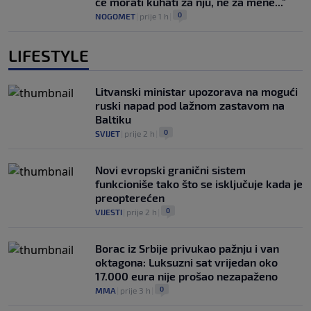
će morati kuhati za nju, ne za mene..."
0
NOGOMET
|
prije 1 h
|
LIFESTYLE
Litvanski ministar upozorava na mogući
ruski napad pod lažnom zastavom na
Baltiku
0
SVIJET
|
prije 2 h
|
Novi evropski granični sistem
funkcioniše tako što se isključuje kada je
preopterećen
0
VIJESTI
|
prije 2 h
|
Borac iz Srbije privukao pažnju i van
oktagona: Luksuzni sat vrijedan oko
17.000 eura nije prošao nezapaženo
0
MMA
|
prije 3 h
|