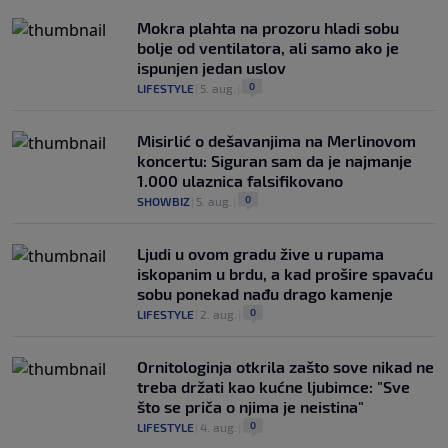
Mokra plahta na prozoru hladi sobu
bolje od ventilatora, ali samo ako je
ispunjen jedan uslov
0
LIFESTYLE
|
5. aug.
|
Misirlić o dešavanjima na Merlinovom
koncertu: Siguran sam da je najmanje
1.000 ulaznica falsifikovano
0
SHOWBIZ
|
5. aug.
|
Ljudi u ovom gradu žive u rupama
iskopanim u brdu, a kad prošire spavaću
sobu ponekad nađu drago kamenje
0
LIFESTYLE
|
2. aug.
|
Ornitologinja otkrila zašto sove nikad ne
treba držati kao kućne ljubimce: "Sve
što se priča o njima je neistina"
0
LIFESTYLE
|
4. aug.
|