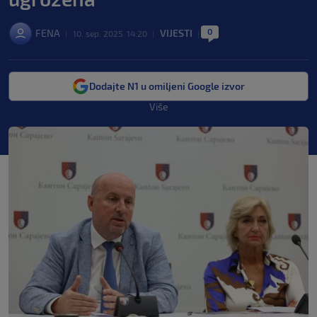
0
FENA
VIJESTI
|
10. sep. 2025. 14:20
|
|
Dodajte N1 u omiljeni Google izvor
Više