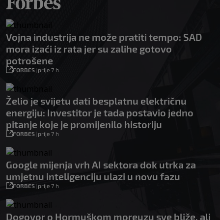
Vojna industrija ne može pratiti tempo: SAD
mora izaći iz rata jer su zalihe gotovo
potrošene
FORBES
|
prije 7 h
Želio je svijetu dati besplatnu električnu
energiju: Investitor je tada postavio jedno
pitanje koje je promijenilo historiju
FORBES
|
prije 7 h
Google mijenja vrh AI sektora dok utrka za
umjetnu inteligenciju ulazi u novu fazu
FORBES
|
prije 7 h
Dogovor o Hormuškom moreuzu sve bliže, ali