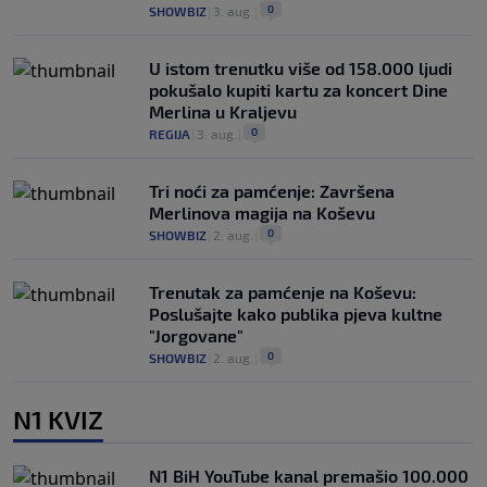
0
SHOWBIZ
|
3. aug.
|
U istom trenutku više od 158.000 ljudi
pokušalo kupiti kartu za koncert Dine
Merlina u Kraljevu
0
REGIJA
|
3. aug.
|
Tri noći za pamćenje: Završena
Merlinova magija na Koševu
0
SHOWBIZ
|
2. aug.
|
Trenutak za pamćenje na Koševu:
Poslušajte kako publika pjeva kultne
"Jorgovane"
0
SHOWBIZ
|
2. aug.
|
N1 KVIZ
N1 BiH YouTube kanal premašio 100.000