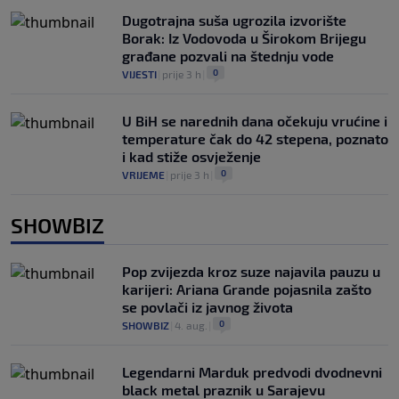
Dugotrajna suša ugrozila izvorište
Borak: Iz Vodovoda u Širokom Brijegu
građane pozvali na štednju vode
0
VIJESTI
|
prije 3 h
|
U BiH se narednih dana očekuju vrućine i
temperature čak do 42 stepena, poznato
i kad stiže osvježenje
0
VRIJEME
|
prije 3 h
|
SHOWBIZ
Pop zvijezda kroz suze najavila pauzu u
karijeri: Ariana Grande pojasnila zašto
se povlači iz javnog života
0
SHOWBIZ
|
4. aug.
|
Legendarni Marduk predvodi dvodnevni
black metal praznik u Sarajevu