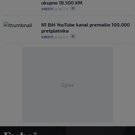
ukupno 18.500 KM
0
VIJESTI
|
prije 2 h
|
N1 BiH YouTube kanal premašio 100.000
pretplatnika
0
VIJESTI
|
prije 2 h
|
Oglas