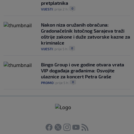
pretplatnika
0
VIJESTI
|
prije 2 h
|
Nakon niza oružanih obračuna:
Gradonačelnik Istočnog Sarajeva traži
oštrije zakone i duže zatvorske kazne za
kriminalce
0
VIJESTI
|
prije 5 h
|
Bingo Group i ove godine otvara vrata
VIP događaja građanima: Osvojite
ulaznice za koncert Petra Graše
0
PROMO
|
prije 5 h
|