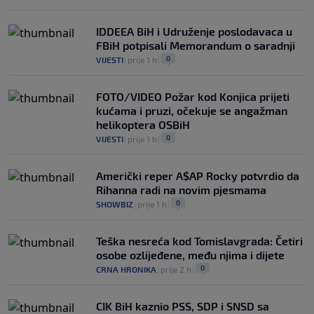
IDDEEA BiH i Udruženje poslodavaca u
FBiH potpisali Memorandum o saradnji
0
VIJESTI
|
prije 1 h
|
FOTO/VIDEO Požar kod Konjica prijeti
kućama i pruzi, očekuje se angažman
helikoptera OSBiH
0
VIJESTI
|
prije 1 h
|
Američki reper A$AP Rocky potvrdio da
Rihanna radi na novim pjesmama
0
SHOWBIZ
|
prije 1 h
|
Teška nesreća kod Tomislavgrada: Četiri
osobe ozlijeđene, među njima i dijete
0
CRNA HRONIKA
|
prije 2 h
|
CIK BiH kaznio PSS, SDP i SNSD sa