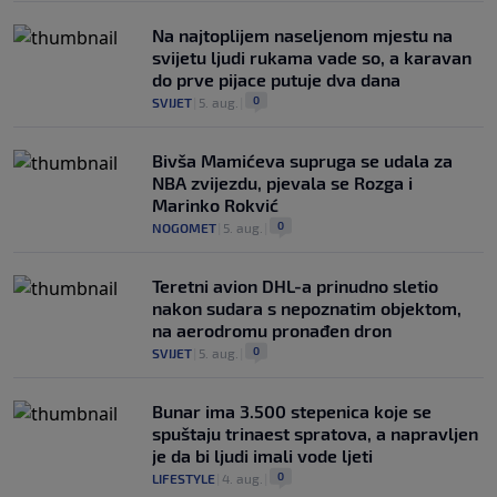
Na najtoplijem naseljenom mjestu na
svijetu ljudi rukama vade so, a karavan
do prve pijace putuje dva dana
0
SVIJET
|
5. aug.
|
Bivša Mamićeva supruga se udala za
NBA zvijezdu, pjevala se Rozga i
Marinko Rokvić
0
NOGOMET
|
5. aug.
|
Teretni avion DHL-a prinudno sletio
nakon sudara s nepoznatim objektom,
na aerodromu pronađen dron
0
SVIJET
|
5. aug.
|
Bunar imа 3.500 stepenica koje se
spuštaju trinaest spratova, a napravljen
je da bi ljudi imali vode ljeti
0
LIFESTYLE
|
4. aug.
|