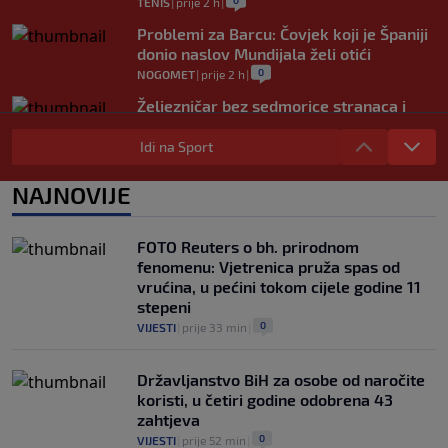
0
TENIS
|
prije 2 h
|
Problemi za Barcu: Čovjek koji je Španiji
donio naslov Mundijala želi otići
0
NOGOMET
|
prije 2 h
|
Željezničar bez sedmorice stranaca i
nekoliko važnih igrača protiv BSK-a:
Klub objasnio zbog čega nisu
Idi na Sport
registrovani
0
NOGOMET
|
prije 3 h
|
NAJNOVIJE
Samed Baždar ima novi klub! Igrat će
Evropu, na dresu zadužio "devetku"
FOTO Reuters o bh. prirodnom
0
NOGOMET
|
prije 3 h
|
fenomenu: Vjetrenica pruža spas od
vrućina, u pećini tokom cijele godine 11
stepeni
0
VIJESTI
|
prije 33 min
|
Državljanstvo BiH za osobe od naročite
koristi, u četiri godine odobrena 43
zahtjeva
0
VIJESTI
|
prije 52 min
|