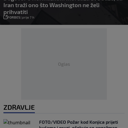
Iran traži ono što Washington ne želi
prihvatiti
FORBES
|
prije 7 h
Oglas
ZDRAVLJE
FOTO/VIDEO Požar kod Konjica prijeti
kućama i pruzi, očekuje se angažman