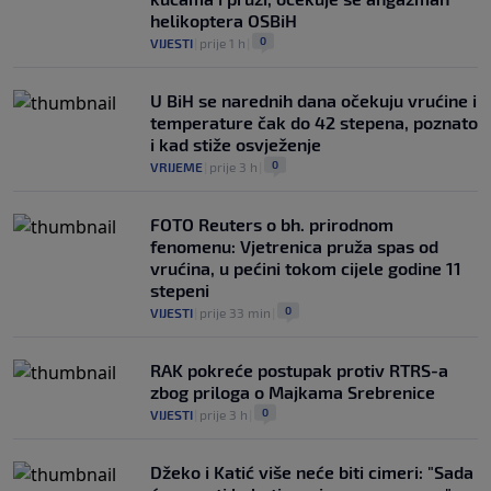
helikoptera OSBiH
0
VIJESTI
|
prije 1 h
|
U BiH se narednih dana očekuju vrućine i
temperature čak do 42 stepena, poznato
i kad stiže osvježenje
0
VRIJEME
|
prije 3 h
|
FOTO Reuters o bh. prirodnom
fenomenu: Vjetrenica pruža spas od
vrućina, u pećini tokom cijele godine 11
stepeni
0
VIJESTI
|
prije 33 min
|
RAK pokreće postupak protiv RTRS-a
zbog priloga o Majkama Srebrenice
0
VIJESTI
|
prije 3 h
|
Džeko i Katić više neće biti cimeri: "Sada