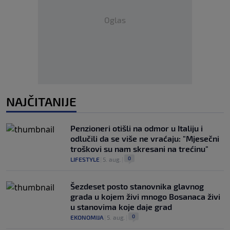
Oglas
NAJČITANIJE
Penzioneri otišli na odmor u Italiju i
odlučili da se više ne vraćaju: "Mjesečni
troškovi su nam skresani na trećinu"
0
LIFESTYLE
|
5. aug.
|
Šezdeset posto stanovnika glavnog
grada u kojem živi mnogo Bosanaca živi
u stanovima koje daje grad
0
EKONOMIJA
|
5. aug.
|