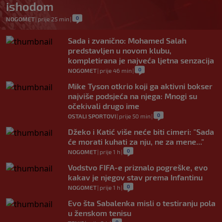
ishodom
0
NOGOMET
|
prije 25 min
|
Sada i zvanično: Mohamed Salah
predstavljen u novom klubu,
kompletirana je najveća ljetna senzacija
0
NOGOMET
|
prije 46 min
|
Mike Tyson otkrio koji ga aktivni bokser
najviše podsjeća na njega: Mnogi su
očekivali drugo ime
0
OSTALI SPORTOVI
|
prije 50 min
|
Džeko i Katić više neće biti cimeri: "Sada
će morati kuhati za nju, ne za mene..."
0
NOGOMET
|
prije 1 h
|
Vodstvo FIFA-e priznalo pogreške, evo
kakav je njegov stav prema Infantinu
0
NOGOMET
|
prije 1 h
|
Evo šta Sabalenka misli o testiranju pola
u ženskom tenisu