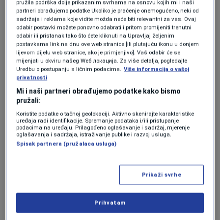
pružila podrška dolje prikazanim svrhama na osnovu kojih mi i naši
društvo.
partneri obrađujemo podatke Ukoliko je praćenje onemogućeno, neki od
sadržaja i reklama koje vidite možda neće biti relevantni za vas. Ovaj
odabir postavki možete ponovno odabrati i pritom promijeniti trenutni
Osobe koje se liječe od bolesti zavisnosti
odabir ili pristanak tako što ćete kliknuti na Upravljaj željenim
zaslužuju podršku. To je ranjiva kategorija
postavkama link na dnu ove web stranice [ili plutajuću ikonu u donjem
lijevom dijelu web stranice, ako je primjenjivo]. Vaš odabir će se
stanovništva, a najvažnije je 'pacijenta zaštititi
mijenjati u okviru našeg Wеб локација. Za više detalja, pogledajte
Uredbu o postupanju s ličnim podacima.
Više informacija o vašoj
i pokriti terapijom.'
privatnosti
Mi i naši partneri obrađujemo podatke kako bismo
"Važno je naglasiti da mi sa našim pacijentima
pružali:
Koristite podatke o tačnoj geolokaciji. Aktivno skenirajte karakteristike
nemamo nikakav problem. Stabilni su, radni.
uređaja radi identifikacije. Spremanje podataka i/ili pristupanje
podacima na uređaju. Prilagođeno oglašavanje i sadržaj, mjerenje
Mnogi od njih su zaposleni. Osim toga, oni su
oglašavanja i sadržaja, istraživanje publike i razvoj usluga.
Spisak partnera (pružalaca usluga)
svugdje oko nas. Svuda oko nas su i drugi
ovisnici, ali je ostalo uvriježeno da su oni
Prikaži svrhe
'metadonci' i da je to dno društva. Nažalost to
nije etično, bez imalo empatije, razumijevanja
Prihvatam
i bez znanja. Mi to ne vidimo takvim očima"
,