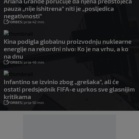
Ariana Grande poručuje da njena predstojeća
pauza „nije ishitrena“ niti je „posljedica
negativnosti“
FORBES
|
prije 42 min.
Kina podigla globalnu proizvodnju nuklearne
energije na rekordni nivo: Ko je na vrhu, a ko
na dnu
FORBES
|
prije 46 min.
Infantino se izvinio zbog „grešaka“, ali će
ostati predsjednik FIFA-e uprkos sve glasnijim
kritikama
FORBES
|
prije 50 min.