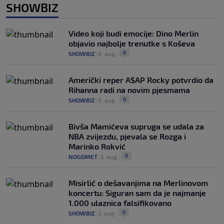
SHOWBIZ
Video koji budi emocije: Dino Merlin
objavio najbolje trenutke s Koševa
0
SHOWBIZ
|
6. aug.
|
Američki reper A$AP Rocky potvrdio da
Rihanna radi na novim pjesmama
0
SHOWBIZ
|
6. aug.
|
Bivša Mamićeva supruga se udala za
NBA zvijezdu, pjevala se Rozga i
Marinko Rokvić
0
NOGOMET
|
5. aug.
|
Misirlić o dešavanjima na Merlinovom
koncertu: Siguran sam da je najmanje
1.000 ulaznica falsifikovano
0
SHOWBIZ
|
5. aug.
|