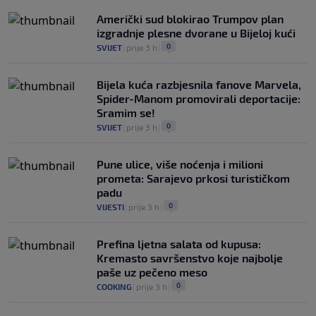
Američki sud blokirao Trumpov plan
izgradnje plesne dvorane u Bijeloj kući
0
SVIJET
|
prije 3 h
|
Bijela kuća razbjesnila fanove Marvela,
Spider-Manom promovirali deportacije:
Sramim se!
0
SVIJET
|
prije 3 h
|
Pune ulice, više noćenja i milioni
prometa: Sarajevo prkosi turističkom
padu
0
VIJESTI
|
prije 3 h
|
Prefina ljetna salata od kupusa:
Kremasto savršenstvo koje najbolje
paše uz pečeno meso
0
COOKING
|
prije 3 h
|