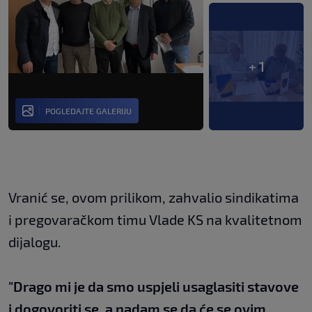
+ 1
POGLEDAJTE GALERIJU
Vranić se, ovom prilikom, zahvalio sindikatima
i pregovaračkom timu Vlade KS na kvalitetnom
dijalogu.
"Drago mi je da smo uspjeli usaglasiti stavove
i dogovoriti se, a nadam se da će se ovim