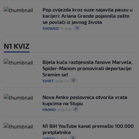
Pop zvijezda kroz suze najavila pauzu u
karijeri: Ariana Grande pojasnila zašto
se povlači iz javnog života
0
SHOWBIZ
|
4. aug.
|
N1 KVIZ
Bijela kuća razbjesnila fanove Marvela,
Spider-Manom promovirali deportacije:
Sramim se!
0
SVIJET
|
prije 1 h
|
Nova Amko poslovnica otvorila vrata
kupcima na Stupu
0
PROMO
|
prije 5 h
|
N1 BiH YouTube kanal premašio 100.000
pretplatnika
0
VIJESTI
|
6. aug.
|