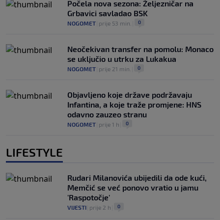
Počela nova sezona: Željezničar na
Grbavici savladao BSK
0
NOGOMET
|
prije 53 min.
|
Neočekivan transfer na pomolu: Monaco
se uključio u utrku za Lukakua
0
NOGOMET
|
prije 21 min.
|
Objavljeno koje države podržavaju
Infantina, a koje traže promjene: HNS
odavno zauzeo stranu
0
NOGOMET
|
prije 1 h
|
LIFESTYLE
Rudari Milanovića ubijedili da ode kući,
Memčić se već ponovo vratio u jamu
'Raspotočje'
0
VIJESTI
|
prije 2 h
|