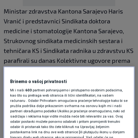
Ministar zdravstva Kantona Sarajevo Haris
Vranić i predstavnici Sindikata doktora
medicine i stomatologije Kantona Sarajevo,
Strukovnog sindikata medicinskih sestara i
tehničara KS i Sindikata radnika u zdravstvu KS
parafirali su danas Kolektivne ugovore prema
kojima se određuju prava i obaveze iz rada i po
osnovu rada radnika uposlenih u javnim
Brinemo o vašoj privatnosti
zdravstvenim ustanovama čiji su osnivači
Mi i naši
603
partneri pohranjujemo i pristupamo osobnim podacima,
kao što su pretraga web stranica ili lični identifikatori, na vašem
kanton, jedan ili više kantona i Federacija
računaru . Odabir Prihvatam omogućava praćenje tehnologije kako bi se
pružila podrška dolje prikazanim svrhama na osnovu kojih mi i naši
Bosne i Hercegovine ili se finansiraju potpuno
partneri obrađujemo podatke Ukoliko je praćenje onemogućeno, neki od
sadržaja i reklama koje vidite možda neće biti relevantni za vas. Ovaj
ili djelimično iz sredstava nadležnih organa
odabir postavki možete ponovno odabrati i pritom promijeniti trenutni
odabir ili pristanak tako što ćete kliknuti na Upravljaj željenim
Kantona Sarajevo zajedno, a u smislu člana 53.
postavkama link na dnu ove web stranice [ili plutajuću ikonu u donjem
lijevom dijelu web stranice, ako je primjenjivo]. Vaš odabir će se