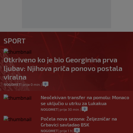
SPORT
Otkriveno ko je bio Georginina prva
ljubav: Njihova priča ponovo postala
viralna
0
NOGOMET
|
prije 0 min.
|
Neočekivan transfer na pomolu: Monaco
se uključio u utrku za Lukakua
0
NOGOMET
|
prije 30 min.
|
Počela nova sezona: Željezničar na
Grbavici savladao BSK
0
NOGOMET
|
prije 1 h
|