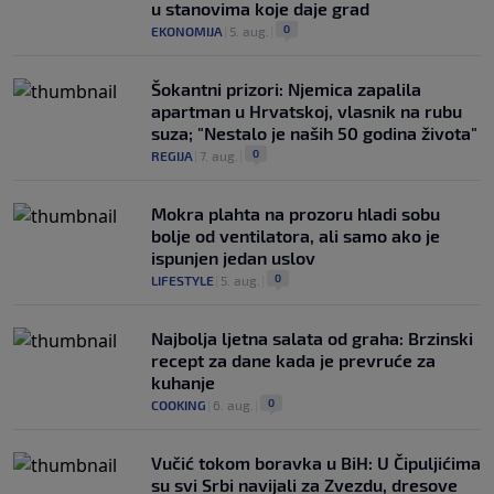
u stanovima koje daje grad
0
EKONOMIJA
|
5. aug.
|
Šokantni prizori: Njemica zapalila
apartman u Hrvatskoj, vlasnik na rubu
suza; "Nestalo je naših 50 godina života"
0
REGIJA
|
7. aug.
|
Mokra plahta na prozoru hladi sobu
bolje od ventilatora, ali samo ako je
ispunjen jedan uslov
0
LIFESTYLE
|
5. aug.
|
Najbolja ljetna salata od graha: Brzinski
recept za dane kada je prevruće za
kuhanje
0
COOKING
|
6. aug.
|
Vučić tokom boravka u BiH: U Čipuljićima
su svi Srbi navijali za Zvezdu, dresove