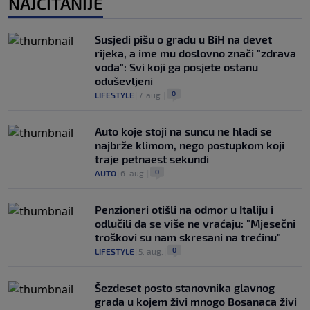
NAJČITANIJE
Susjedi pišu o gradu u BiH na devet
rijeka, a ime mu doslovno znači "zdrava
voda": Svi koji ga posjete ostanu
oduševljeni
0
LIFESTYLE
|
7. aug.
|
Auto koje stoji na suncu ne hladi se
najbrže klimom, nego postupkom koji
traje petnaest sekundi
0
AUTO
|
6. aug.
|
Penzioneri otišli na odmor u Italiju i
odlučili da se više ne vraćaju: "Mjesečni
troškovi su nam skresani na trećinu"
0
LIFESTYLE
|
5. aug.
|
Šezdeset posto stanovnika glavnog
grada u kojem živi mnogo Bosanaca živi