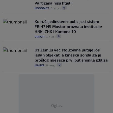
Partizana nisu htjeli
0
NOGOMET
|
6. aug.
|
Ko ruši jedinstveni policijski sistem
FBiH? NS Mostar prozvala institucije
HNK, ZHK i Kantona 10
0
VIJESTI
|
7. aug.
|
Uz Zemlju već sto godina putuje još
jedan objekat, a kineska sonda ga je
prošlog mjeseca prvi put snimila izbliza
0
NAUKA
|
6. aug.
|
Oglas