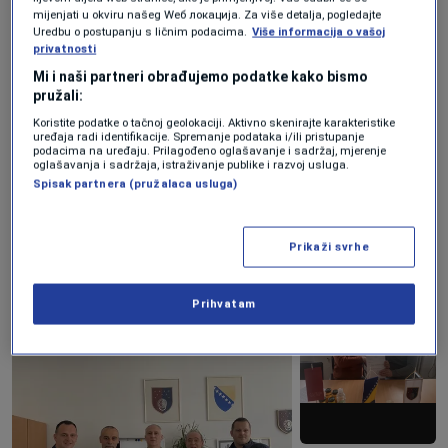
Zakona o zdravstvenoj zaštiti.
mijenjati u okviru našeg Wеб локација. Za više detalja, pogledajte
Uredbu o postupanju s ličnim podacima.
Više informacija o vašoj
privatnosti
Kao važan segment odredbi ovih kolektivnih
Mi i naši partneri obrađujemo podatke kako bismo
pružali:
ugovora, predviđeno je povećanje satnice sa
Koristite podatke o tačnoj geolokaciji. Aktivno skenirajte karakteristike
2,60 KM na 2,76 KM u oblasti zdravstva za
uređaja radi identifikacije. Spremanje podataka i/ili pristupanje
podacima na uređaju. Prilagođeno oglašavanje i sadržaj, mjerenje
područje Kantona Sarajevo, kao i svih
oglašavanja i sadržaja, istraživanje publike i razvoj usluga.
Spisak partnera (pružalaca usluga)
koeficijenata.
Prikaži svrhe
Prihvatam