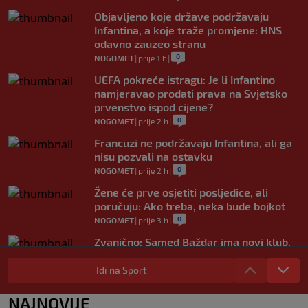
Objavljeno koje države podržavaju
Infantina, a koje traže promjene: HNS
odavno zauzeo stranu
0
NOGOMET
|
prije 1 h
|
UEFA pokreće istragu: Je li Infantino
namjeravao prodati prava na Svjetsko
prvenstvo ispod cijene?
0
NOGOMET
|
prije 2 h
|
Francuzi ne podržavaju Infantina, ali ga
nisu pozvali na ostavku
0
NOGOMET
|
prije 2 h
|
Žene će prve osjetiti posljedice, ali
poručuju: Ako treba, neka bude bojkot
0
NOGOMET
|
prije 3 h
|
Zvanično: Samed Baždar ima novi klub,
zadužio broj sa velikom "težinom"
Idi na Sport
0
NOGOMET
|
prije 5 h
|
Prije nekoliko godina zaludjela je
NAJNOVIJE
internet, a onda nestala iz javnosti: Svi