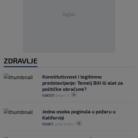
Oglas
ZDRAVLJE
Konstitutivnost i legitimno
predstavljanje: Temelj BiH ili alat za
političke obračune?
0
VIJESTI
|
prije 1 h
|
Jedna osoba poginula u požaru u
Kaliforniji
0
SVIJET
|
prije 0 min.
|