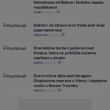
Odmaknula od Bidena i žestoko napala
republikance
0
SVIJET
|
prije 1 h
|
Doktori: Za zdravo srce treba jesti dvije
supernamirnice
0
ZDRAVLJE
|
prije 1 h
|
Dramatična borba s požarom kod
Konjica: Vatra se približila kućama,
mještani u strahu
0
VIJESTI
|
prije 2 h
|
Dva krivična djela pod istragom:
Eksplozivna naprava u Vitezu i zapaljeno
vozilo u Novom Travniku
0
VIJESTI
|
prije 2 h
|