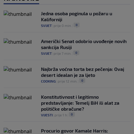
se pitaju gdje je i šta radi (VIDEO)
0
OSTALI SPORTOVI
|
prije 5 h
|
Jedna osoba poginula u požaru u
Kaliforniji
0
SVIJET
|
prije 0 min.
|
Američki Senat odobrio uvođenje novih
sankcija Rusiji
0
SVIJET
|
prije 7 min.
|
Najbrža voćna torta bez pečenja: Ovaj
desert idealan je za ljeto
0
COOKING
|
prije 12 min.
|
Konstitutivnost i legitimno
predstavljanje: Temelj BiH ili alat za
političke obračune?
0
VIJESTI
|
prije 1 h
|
Procurio govor Kamale Harris: