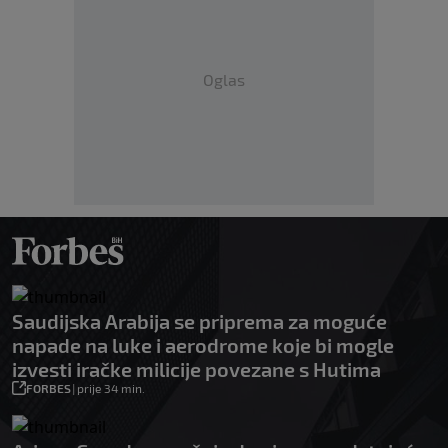
Oglas
Saudijska Arabija se priprema za moguće
napade na luke i aerodrome koje bi mogle
izvesti iračke milicije povezane s Hutima
FORBES
|
prije 34 min.