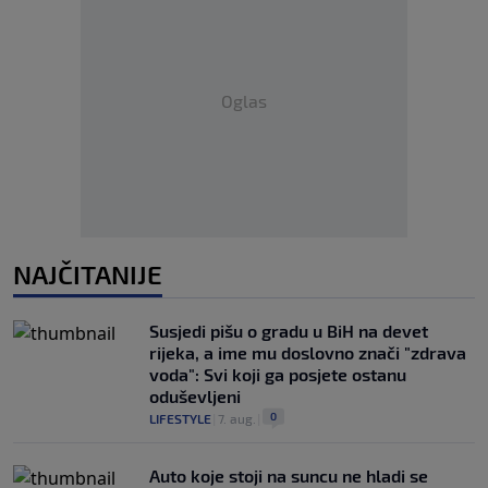
Oglas
NAJČITANIJE
Susjedi pišu o gradu u BiH na devet
rijeka, a ime mu doslovno znači "zdrava
voda": Svi koji ga posjete ostanu
oduševljeni
0
LIFESTYLE
|
7. aug.
|
Auto koje stoji na suncu ne hladi se