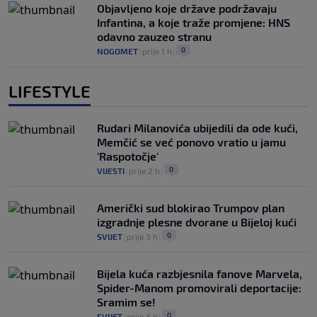
Objavljeno koje države podržavaju
Infantina, a koje traže promjene: HNS
odavno zauzeo stranu
0
NOGOMET
|
prije 1 h
|
LIFESTYLE
Rudari Milanovića ubijedili da ode kući,
Memčić se već ponovo vratio u jamu
'Raspotočje'
0
VIJESTI
|
prije 2 h
|
Američki sud blokirao Trumpov plan
izgradnje plesne dvorane u Bijeloj kući
0
SVIJET
|
prije 3 h
|
Bijela kuća razbjesnila fanove Marvela,
Spider-Manom promovirali deportacije:
Sramim se!
0
SVIJET
|
prije 3 h
|