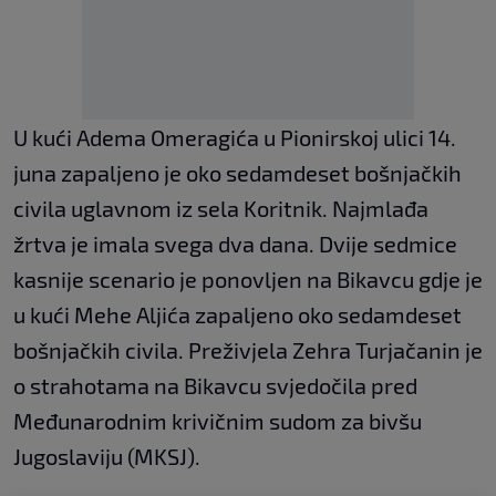
U kući Adema Omeragića u Pionirskoj ulici 14.
juna zapaljeno je oko sedamdeset bošnjačkih
civila uglavnom iz sela Koritnik. Najmlađa
žrtva je imala svega dva dana. Dvije sedmice
kasnije scenario je ponovljen na Bikavcu gdje je
u kući Mehe Aljića zapaljeno oko sedamdeset
bošnjačkih civila. Preživjela Zehra Turjačanin je
o strahotama na Bikavcu svjedočila pred
Međunarodnim krivičnim sudom za bivšu
Jugoslaviju (MKSJ).