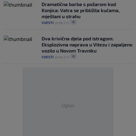
Dramatična borba s požarom kod
Konjica: Vatra se približila kućama,
mještani u strahu
0
VIJESTI
|
prije 2 h
|
Dva krivična djela pod istragom:
Eksplozivna naprava u Vitezu i zapaljeno
vozilo u Novom Travniku
0
VIJESTI
|
prije 2 h
|
Oglas