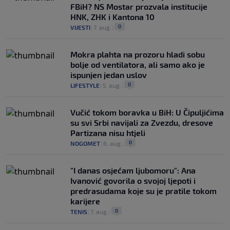
FBiH? NS Mostar prozvala institucije
HNK, ZHK i Kantona 10
0
VIJESTI
|
7. aug.
|
Mokra plahta na prozoru hladi sobu
bolje od ventilatora, ali samo ako je
ispunjen jedan uslov
0
LIFESTYLE
|
5. aug.
|
Vučić tokom boravka u BiH: U Čipuljićima
su svi Srbi navijali za Zvezdu, dresove
Partizana nisu htjeli
0
NOGOMET
|
6. aug.
|
"I danas osjećam ljubomoru": Ana
Ivanović govorila o svojoj ljepoti i
predrasudama koje su je pratile tokom
karijere
0
TENIS
|
7. aug.
|