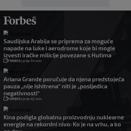
Saudijska Arabija se priprema za moguće
napade na luke i aerodrome koje bi mogle
izvesti iračke milicije povezane s Hutima
FORBES
|
prije 34 min.
Ariana Grande poručuje da njena predstojeća
pauza „nije ishitrena“ niti je „posljedica
negativnosti“
FORBES
|
prije 42 min.
Kina podigla globalnu proizvodnju nuklearne
energije na rekordni nivo: Ko je na vrhu, a ko