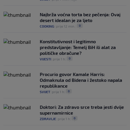
Najbrža voćna torta bez pečenja: Ovaj
desert idealan je za ljeto
0
COOKING
|
prije 12 min.
|
Konstitutivnost i legitimno
predstavljanje: Temelj BiH ili alat za
političke obračune?
0
VIJESTI
|
prije 1 h
|
Procurio govor Kamale Harris:
Odmaknula od Bidena i žestoko napala
republikance
0
SVIJET
|
prije 1 h
|
Doktori: Za zdravo srce treba jesti dvije
supernamirnice
0
ZDRAVLJE
|
prije 1 h
|