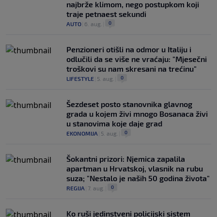
najbrže klimom, nego postupkom koji
traje petnaest sekundi
0
AUTO
|
6. aug.
|
Penzioneri otišli na odmor u Italiju i
odlučili da se više ne vraćaju: "Mjesečni
troškovi su nam skresani na trećinu"
0
LIFESTYLE
|
5. aug.
|
Šezdeset posto stanovnika glavnog
grada u kojem živi mnogo Bosanaca živi
u stanovima koje daje grad
0
EKONOMIJA
|
5. aug.
|
Šokantni prizori: Njemica zapalila
apartman u Hrvatskoj, vlasnik na rubu
suza; "Nestalo je naših 50 godina života"
0
REGIJA
|
7. aug.
|
Ko ruši jedinstveni policijski sistem