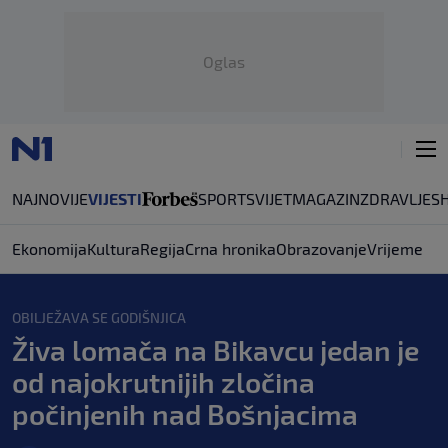
Oglas
NAJNOVIJE
VIJESTI
SPORT
SVIJET
MAGAZIN
ZDRAVLJE
S
Ekonomija
Kultura
Regija
Crna hronika
Obrazovanje
Vrijeme
OBILJEŽAVA SE GODIŠNJICA
Živa lomača na Bikavcu jedan je
od najokrutnijih zločina
počinjenih nad Bošnjacima