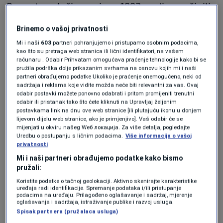
Ove ratne zločine su juna 1992. godine počinili
pripadnici formacije Osvetnici, na čelu sa
Brinemo o vašoj privatnosti
najokrutnijim višegradskim zločincima
Mi i naši
603
partneri pohranjujemo i pristupamo osobnim podacima,
kao što su pretraga web stranica ili lični identifikatori, na vašem
Milanom i Sredojem Lukićem.
računaru . Odabir Prihvatam omogućava praćenje tehnologije kako bi se
pružila podrška dolje prikazanim svrhama na osnovu kojih mi i naši
Haški tribunal je osudio Milana Lukića na
partneri obrađujemo podatke Ukoliko je praćenje onemogućeno, neki od
sadržaja i reklama koje vidite možda neće biti relevantni za vas. Ovaj
doživotnu kaznu zatvora za zločine u
odabir postavki možete ponovno odabrati i pritom promijeniti trenutni
odabir ili pristanak tako što ćete kliknuti na Upravljaj željenim
Višegradu, uključujući Pionirsku i Bikavac.
postavkama link na dnu ove web stranice [ili plutajuću ikonu u donjem
lijevom dijelu web stranice, ako je primjenjivo]. Vaš odabir će se
Sredoje Lukić je proglašen krivim za
mijenjati u okviru našeg Wеб локација. Za više detalja, pogledajte
Uredbu o postupanju s ličnim podacima.
Više informacija o vašoj
premlaćivanja u logoru Uzamnica, te da je
privatnosti
pridonio lišavanju života civila zaključanih u
Mi i naši partneri obrađujemo podatke kako bismo
pružali:
kući Adema Omeragića. Osuđen je na 27 godina
Koristite podatke o tačnoj geolokaciji. Aktivno skenirajte karakteristike
zatvora. Sud Bosne i Hercegovine je 2019. donio
uređaja radi identifikacije. Spremanje podataka i/ili pristupanje
podacima na uređaju. Prilagođeno oglašavanje i sadržaj, mjerenje
oglašavanja i sadržaja, istraživanje publike i razvoj usluga.
presudu kojom je osudio Radomira Šušnjara na
Spisak partnera (pružalaca usluga)
20 godina zatvora jer je učestvovao u napadu,