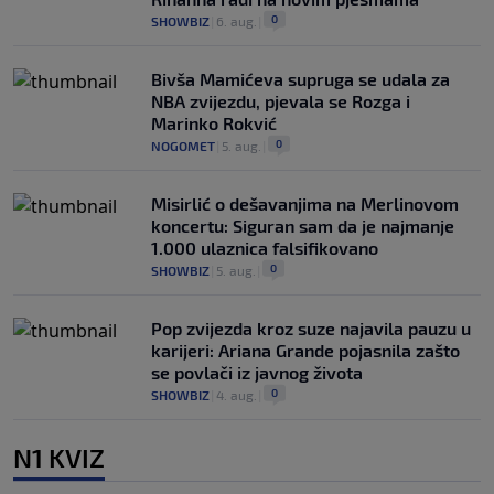
0
SHOWBIZ
|
6. aug.
|
Bivša Mamićeva supruga se udala za
NBA zvijezdu, pjevala se Rozga i
Marinko Rokvić
0
NOGOMET
|
5. aug.
|
Misirlić o dešavanjima na Merlinovom
koncertu: Siguran sam da je najmanje
1.000 ulaznica falsifikovano
0
SHOWBIZ
|
5. aug.
|
Pop zvijezda kroz suze najavila pauzu u
karijeri: Ariana Grande pojasnila zašto
se povlači iz javnog života
0
SHOWBIZ
|
4. aug.
|
N1 KVIZ