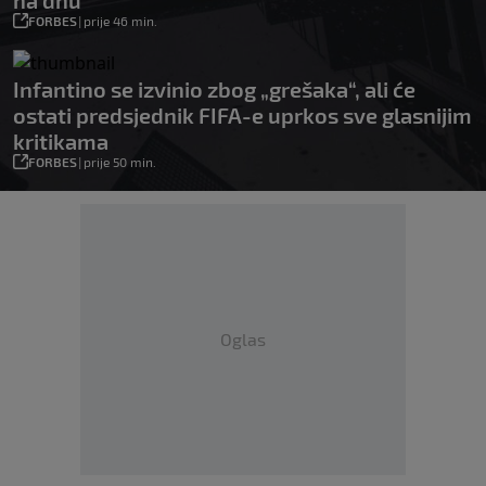
na dnu
FORBES
|
prije 46 min.
Infantino se izvinio zbog „grešaka“, ali će
ostati predsjednik FIFA-e uprkos sve glasnijim
kritikama
FORBES
|
prije 50 min.
Oglas