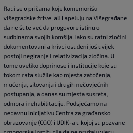
Radi se o pričama koje komemorišu
višegradske žrtve, ali i apeluju na Višegrađane
da ne šute već da progovore istinu o
sudbinama svojih komšija. Iako su ratni zločini
dokumentovani a krivci osuđeni još uvijek
postoji negiranje i relativizacija zločina. U
tome uveliko doprinose i institucije koje su
tokom rata služile kao mjesta zatočenja,
mučenja, silovanja i drugih nečovječnih
postupanja, a danas su mjesta susreta,
odmora i rehabilitacije. Podsjećamo na
nedavnu inicijativu Centra za građansko
obrazovanje (CGO) i UDIK-a u kojoj su pozvane
crnogorske institucije da ne pružaju vjeru