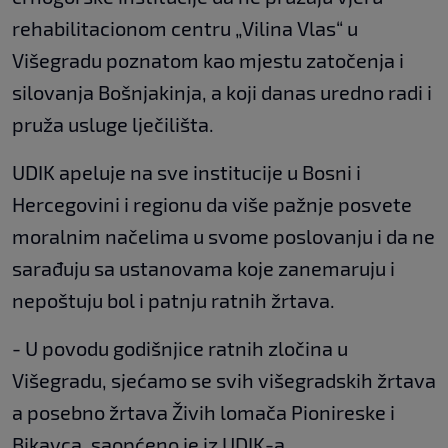
rehabilitacionom centru „Vilina Vlas“ u
Višegradu poznatom kao mjestu zatočenja i
silovanja Bošnjakinja, a koji danas uredno radi i
pruža usluge lječilišta.
UDIK apeluje na sve institucije u Bosni i
Hercegovini i regionu da više pažnje posvete
moralnim načelima u svome poslovanju i da ne
sarađuju sa ustanovama koje zanemaruju i
nepoštuju bol i patnju ratnih žrtava.
- U povodu godišnjice ratnih zločina u
Višegradu, sjećamo se svih višegradskih žrtava
a posebno žrtava Živih lomača Pionireske i
Bikavca, saopćeno je iz UDIK-a.