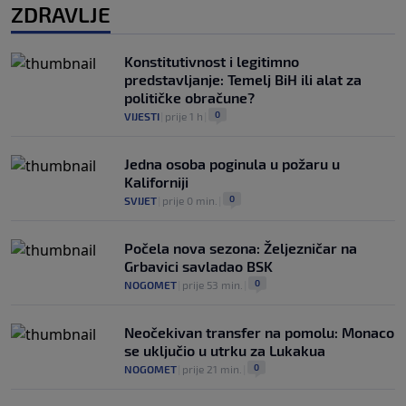
ZDRAVLJE
Konstitutivnost i legitimno
predstavljanje: Temelj BiH ili alat za
političke obračune?
0
VIJESTI
|
prije 1 h
|
Jedna osoba poginula u požaru u
Kaliforniji
0
SVIJET
|
prije 0 min.
|
Počela nova sezona: Željezničar na
Grbavici savladao BSK
0
NOGOMET
|
prije 53 min.
|
Neočekivan transfer na pomolu: Monaco
se uključio u utrku za Lukakua
0
NOGOMET
|
prije 21 min.
|