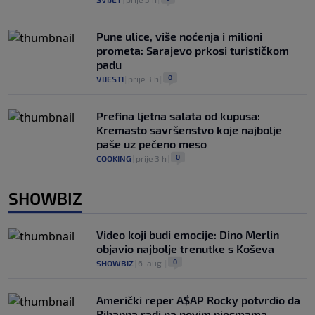
Pune ulice, više noćenja i milioni
prometa: Sarajevo prkosi turističkom
padu
0
VIJESTI
|
prije 3 h
|
Prefina ljetna salata od kupusa:
Kremasto savršenstvo koje najbolje
paše uz pečeno meso
0
COOKING
|
prije 3 h
|
SHOWBIZ
Video koji budi emocije: Dino Merlin
objavio najbolje trenutke s Koševa
0
SHOWBIZ
|
6. aug.
|
Američki reper A$AP Rocky potvrdio da
Rihanna radi na novim pjesmama