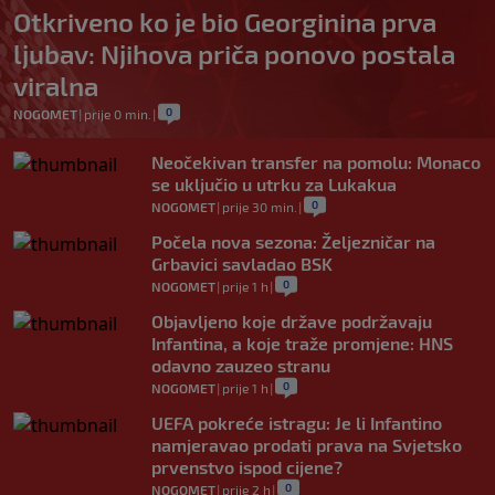
Otkriveno ko je bio Georginina prva
ljubav: Njihova priča ponovo postala
viralna
0
NOGOMET
|
prije 0 min.
|
Neočekivan transfer na pomolu: Monaco
se uključio u utrku za Lukakua
0
NOGOMET
|
prije 30 min.
|
Počela nova sezona: Željezničar na
Grbavici savladao BSK
0
NOGOMET
|
prije 1 h
|
Objavljeno koje države podržavaju
Infantina, a koje traže promjene: HNS
odavno zauzeo stranu
0
NOGOMET
|
prije 1 h
|
UEFA pokreće istragu: Je li Infantino
namjeravao prodati prava na Svjetsko
prvenstvo ispod cijene?
0
NOGOMET
|
prije 2 h
|