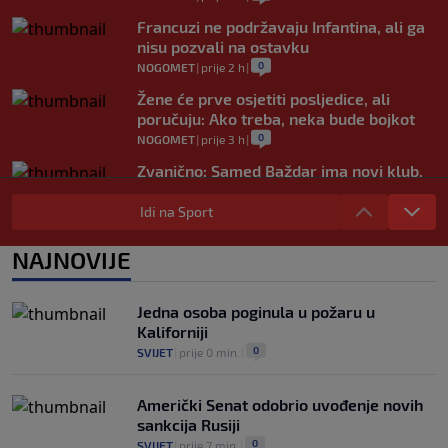
Francuzi ne podržavaju Infantina, ali ga
nisu pozvali na ostavku
0
NOGOMET
|
prije 2 h
|
Žene će prve osjetiti posljedice, ali
poručuju: Ako treba, neka bude bojkot
0
NOGOMET
|
prije 3 h
|
Zvanično: Samed Baždar ima novi klub,
zadužio broj sa velikom "težinom"
Idi na Sport
0
NOGOMET
|
prije 5 h
|
Prije nekoliko godina zaludjela je
NAJNOVIJE
internet, a onda nestala iz javnosti: Svi
se pitaju gdje je i šta radi (VIDEO)
0
OSTALI SPORTOVI
|
prije 5 h
|
Jedna osoba poginula u požaru u
Kaliforniji
0
SVIJET
|
prije 0 min.
|
Američki Senat odobrio uvođenje novih
sankcija Rusiji
0
SVIJET
|
prije 7 min.
|