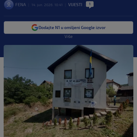
1
FENA
VIJESTI
|
14. jun. 2026. 10:41
|
|
Dodajte N1 u omiljeni Google izvor
Više