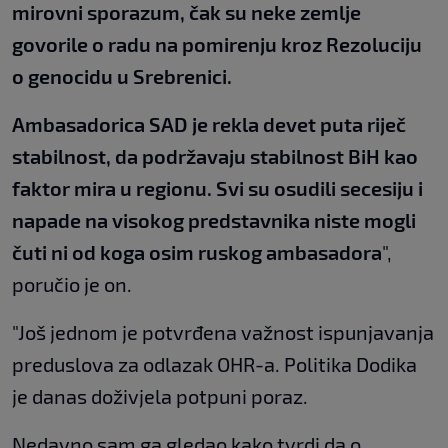
mirovni sporazum, čak su neke zemlje
govorile o radu na pomirenju kroz Rezoluciju
o genocidu u Srebrenici.
Ambasadorica SAD je rekla devet puta riječ
stabilnost, da podržavaju stabilnost BiH kao
faktor mira u regionu. Svi su osudili secesiju i
napade na visokog predstavnika niste mogli
čuti ni od koga osim ruskog ambasadora
",
poručio je on.
"Još jednom je potvrđena važnost ispunjavanja
preduslova za odlazak OHR-a. Politika Dodika
je danas doživjela potpuni poraz.
Nedavno sam ga gledao kako tvrdi da o