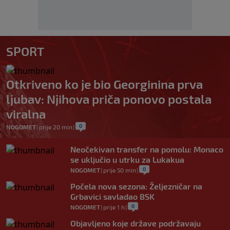
SPORT
Otkriveno ko je bio Georginina prva
ljubav: Njihova priča ponovo postala
viralna
0
NOGOMET
|
prije 20 min
|
Neočekivan transfer na pomolu: Monaco
se uključio u utrku za Lukakua
0
NOGOMET
|
prije 50 min
|
Počela nova sezona: Željezničar na
Grbavici savladao BSK
0
NOGOMET
|
prije 1 h
|
Objavljeno koje države podržavaju