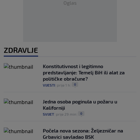
Oglas
ZDRAVLJE
Konstitutivnost i legitimno
predstavljanje: Temelj BiH ili alat za
političke obračune?
0
VIJESTI
|
prije 1 h
|
Jedna osoba poginula u požaru u
Kaliforniji
0
SVIJET
|
prije 29 min
|
Počela nova sezona: Željezničar na
Grbavici savladao BSK