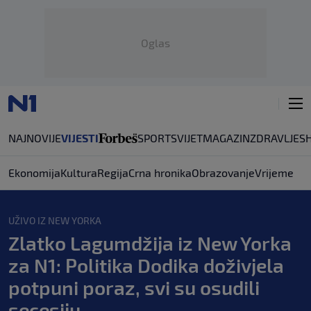
Oglas
NAJNOVIJE
VIJESTI
SPORT
SVIJET
MAGAZIN
ZDRAVLJE
S
Ekonomija
Kultura
Regija
Crna hronika
Obrazovanje
Vrijeme
UŽIVO IZ NEW YORKA
Zlatko Lagumdžija iz New Yorka
za N1: Politika Dodika doživjela
potpuni poraz, svi su osudili
secesiju