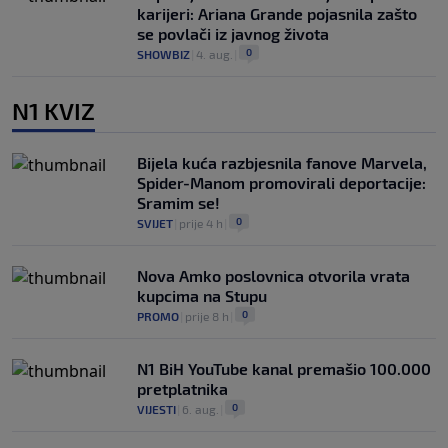
karijeri: Ariana Grande pojasnila zašto
se povlači iz javnog života
0
SHOWBIZ
|
4. aug.
|
N1 KVIZ
Bijela kuća razbjesnila fanove Marvela,
Spider-Manom promovirali deportacije:
Sramim se!
0
SVIJET
|
prije 4 h
|
Nova Amko poslovnica otvorila vrata
kupcima na Stupu
0
PROMO
|
prije 8 h
|
N1 BiH YouTube kanal premašio 100.000
pretplatnika
0
VIJESTI
|
6. aug.
|