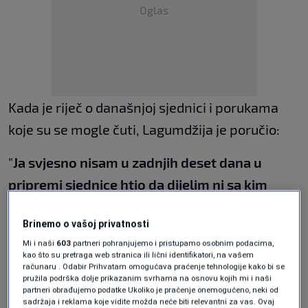
Oglas
Kada je riječ o današnjoj sjednici i porukama
koje su se mogle čuti, Lagumdžija je poručio:
"
Ja svjesno nisam u zadnjih deset dana u
pripremi sjednice htio da dijelim ni sa kim
nikakva razmišljanja. Stvorila se atmosfera da
Brinemo o vašoj privatnosti
je nakon Dodika u Moskvi odlučeno da će se
Mi i naši
603
partneri pohranjujemo i pristupamo osobnim podacima,
ukinut OHR, ALTHEA. To je sve doživjelo krah
kao što su pretraga web stranica ili lični identifikatori, na vašem
računaru . Odabir Prihvatam omogućava praćenje tehnologije kako bi se
na današnjoj sjednici.
pružila podrška dolje prikazanim svrhama na osnovu kojih mi i naši
partneri obrađujemo podatke Ukoliko je praćenje onemogućeno, neki od
sadržaja i reklama koje vidite možda neće biti relevantni za vas. Ovaj
Oni iz Banjaluke koji su se nadali uspjehu