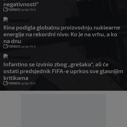
negativnosti“
FORBES
|
prije 14 h
Kina podigla globalnu proizvodnju nuklearne
energije na rekordni nivo: Ko je na vrhu, a ko
na dnu
FORBES
|
prije 14 h
Infantino se izvinio zbog „grešaka“, ali će
ostati predsjednik FIFA-e uprkos sve glasnijim
kritikama
FORBES
|
prije 15 h