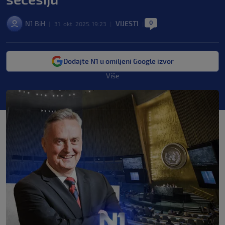
0
N1 BiH
VIJESTI
|
31. okt. 2025. 19:23
|
|
Dodajte N1 u omiljeni Google izvor
Više