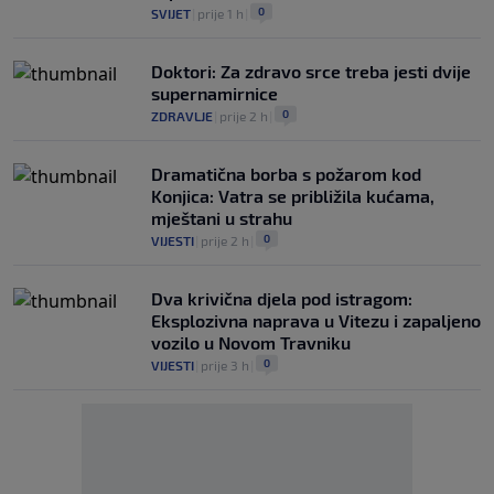
0
SVIJET
|
prije 1 h
|
Doktori: Za zdravo srce treba jesti dvije
supernamirnice
0
ZDRAVLJE
|
prije 2 h
|
Dramatična borba s požarom kod
Konjica: Vatra se približila kućama,
mještani u strahu
0
VIJESTI
|
prije 2 h
|
Dva krivična djela pod istragom:
Eksplozivna naprava u Vitezu i zapaljeno
vozilo u Novom Travniku
0
VIJESTI
|
prije 3 h
|