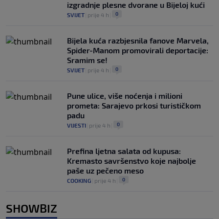
izgradnje plesne dvorane u Bijeloj kući
0
SVIJET
|
prije 4 h
|
Bijela kuća razbjesnila fanove Marvela,
Spider-Manom promovirali deportacije:
Sramim se!
0
SVIJET
|
prije 4 h
|
Pune ulice, više noćenja i milioni
prometa: Sarajevo prkosi turističkom
padu
0
VIJESTI
|
prije 4 h
|
Prefina ljetna salata od kupusa:
Kremasto savršenstvo koje najbolje
paše uz pečeno meso
0
COOKING
|
prije 4 h
|
SHOWBIZ