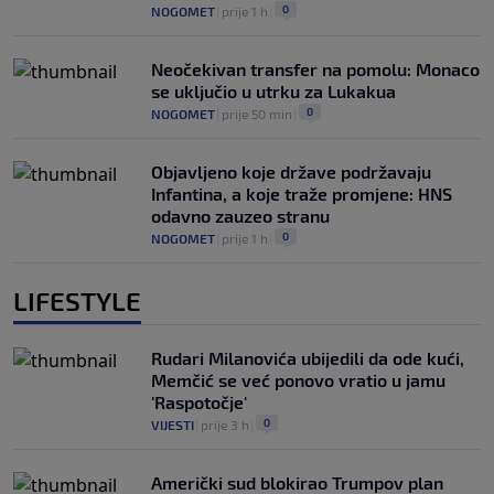
0
NOGOMET
|
prije 1 h
|
Neočekivan transfer na pomolu: Monaco
se uključio u utrku za Lukakua
0
NOGOMET
|
prije 50 min
|
Objavljeno koje države podržavaju
Infantina, a koje traže promjene: HNS
odavno zauzeo stranu
0
NOGOMET
|
prije 1 h
|
LIFESTYLE
Rudari Milanovića ubijedili da ode kući,
Memčić se već ponovo vratio u jamu
'Raspotočje'
0
VIJESTI
|
prije 3 h
|
Američki sud blokirao Trumpov plan