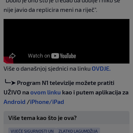
"Dobio je ono što je trebao da dobije i niko se
nije javio da replicira meni na riječ".
Više o današnjoj sjednici na linku
OVDJE.
╰┈➤ Program N1 televizije možete pratiti
UŽIVO na
ovom linku
kao i putem aplikacija za
Android
/
iPhone/iPad
Više tema kao što je ova?
VIJEĆE SIGURNOSTI UN
ZLATKO LAGUMDŽIJA