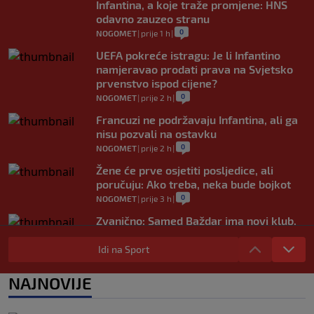
Infantina, a koje traže promjene: HNS
odavno zauzeo stranu
0
NOGOMET
|
prije 1 h
|
UEFA pokreće istragu: Je li Infantino
namjeravao prodati prava na Svjetsko
prvenstvo ispod cijene?
0
NOGOMET
|
prije 2 h
|
Francuzi ne podržavaju Infantina, ali ga
nisu pozvali na ostavku
0
NOGOMET
|
prije 2 h
|
Žene će prve osjetiti posljedice, ali
poručuju: Ako treba, neka bude bojkot
0
NOGOMET
|
prije 3 h
|
Zvanično: Samed Baždar ima novi klub,
zadužio broj sa velikom "težinom"
Idi na Sport
0
NOGOMET
|
prije 5 h
|
Prije nekoliko godina zaludjela je
NAJNOVIJE
internet, a onda nestala iz javnosti: Svi
se pitaju gdje je i šta radi (VIDEO)
0
OSTALI SPORTOVI
|
prije 5 h
|