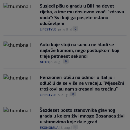
Susjedi pišu o gradu u BiH na devet
rijeka, a ime mu doslovno znači "zdrava
voda": Svi koji ga posjete ostanu
oduševljeni
0
LIFESTYLE
|
prije 8 h
|
Auto koje stoji na suncu ne hladi se
najbrže klimom, nego postupkom koji
traje petnaest sekundi
0
AUTO
|
6. aug.
|
Penzioneri otišli na odmor u Italiju i
odlučili da se više ne vraćaju: "Mjesečni
troškovi su nam skresani na trećinu"
0
LIFESTYLE
|
5. aug.
|
Šezdeset posto stanovnika glavnog
grada u kojem živi mnogo Bosanaca živi
u stanovima koje daje grad
0
EKONOMIJA
|
5. aug.
|