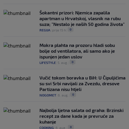
Šokantni prizori: Njemica zapalila
apartman u Hrvatskoj, vlasnik na rubu
suza; "Nestalo je naših 50 godina života"
0
REGIJA
|
prije 15 h
|
Mokra plahta na prozoru hladi sobu
bolje od ventilatora, ali samo ako je
ispunjen jedan uslov
0
LIFESTYLE
|
5. aug.
|
Vučić tokom boravka u BiH: U Čipuljićima
su svi Srbi navijali za Zvezdu, dresove
Partizana nisu htjeli
0
NOGOMET
|
6. aug.
|
Najbolja ljetna salata od graha: Brzinski
recept za dane kada je prevruće za
kuhanje
0
COOKING
|
6. aug.
|