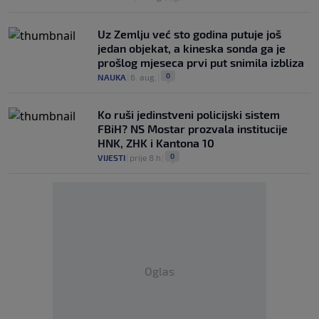
Uz Zemlju već sto godina putuje još
jedan objekat, a kineska sonda ga je
prošlog mjeseca prvi put snimila izbliza
0
NAUKA
|
6. aug.
|
Ko ruši jedinstveni policijski sistem
FBiH? NS Mostar prozvala institucije
HNK, ZHK i Kantona 10
0
VIJESTI
|
prije 8 h
|
Oglas