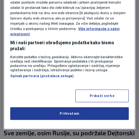
odabir postavki možete ponovno odabrati i pritom promijeniti trenutni
Dodika su danas doživjeli potop
", kazao je
odabir ili pristanak tako što ćete kliknuti na Upravljaj željenim
postavkama link na dnu ove web stranice [ili plutajuću ikonu u donjem
Lagumdžija.
lijevom dijelu web stranice, ako je primjenjivo]. Vaš odabir će se
mijenjati u okviru našeg Wеб локација. Za više detalja, pogledajte
Uredbu o postupanju s ličnim podacima.
Više informacija o vašoj
O porukama ambasadorice SAD-a, Lagumdžija
privatnosti
ističe:
Mi i naši partneri obrađujemo podatke kako bismo
pružali:
"
SAD nisu imale drugačiji stav nego prije šest
Koristite podatke o tačnoj geolokaciji. Aktivno skenirajte karakteristike
uređaja radi identifikacije. Spremanje podataka i/ili pristupanje
podacima na uređaju. Prilagođeno oglašavanje i sadržaj, mjerenje
mjeseci kada su iskazali podršku
oglašavanja i sadržaja, istraživanje publike i razvoj usluga.
Spisak partnera (pružalaca usluga)
suverenitetu, integritetu i vladavini prava. Čak
je rečeno da su Dodiku skinute sankcije zbog
Prikaži svrhe
poštovanja vladavine prava i institucija. Od
njega se očekuje da dalje isporuči vraćanje u
Prihvatam
ustavni poredak BiH.
Sve zemlje, osim Rusije, su podržale Dejtonski