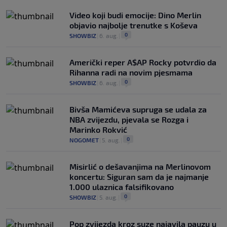
Video koji budi emocije: Dino Merlin
objavio najbolje trenutke s Koševa
0
SHOWBIZ
|
6. aug.
|
Američki reper A$AP Rocky potvrdio da
Rihanna radi na novim pjesmama
0
SHOWBIZ
|
6. aug.
|
Bivša Mamićeva supruga se udala za
NBA zvijezdu, pjevala se Rozga i
Marinko Rokvić
0
NOGOMET
|
5. aug.
|
Misirlić o dešavanjima na Merlinovom
koncertu: Siguran sam da je najmanje
1.000 ulaznica falsifikovano
0
SHOWBIZ
|
5. aug.
|
Pop zvijezda kroz suze najavila pauzu u