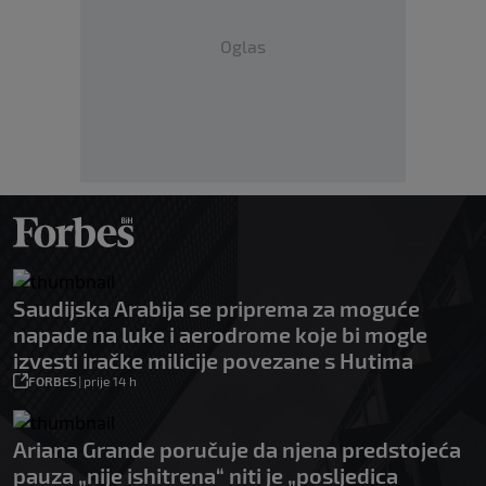
Oglas
Saudijska Arabija se priprema za moguće
napade na luke i aerodrome koje bi mogle
izvesti iračke milicije povezane s Hutima
FORBES
|
prije 14 h
Ariana Grande poručuje da njena predstojeća
pauza „nije ishitrena“ niti je „posljedica