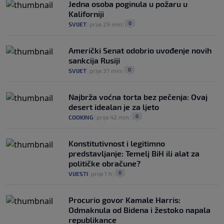
Jedna osoba poginula u požaru u
Kaliforniji
0
SVIJET
|
prije 29 min
|
Američki Senat odobrio uvođenje novih
sankcija Rusiji
0
SVIJET
|
prije 37 min
|
Najbrža voćna torta bez pečenja: Ovaj
desert idealan je za ljeto
0
COOKING
|
prije 42 min
|
Konstitutivnost i legitimno
predstavljanje: Temelj BiH ili alat za
političke obračune?
0
VIJESTI
|
prije 1 h
|
Procurio govor Kamale Harris:
Odmaknula od Bidena i žestoko napala
republikance