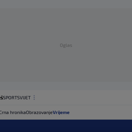
Oglas
SPORT
SVIJET
MAGAZIN
Crna hronika
Obrazovanje
Vrijeme
ZDRAVLJE