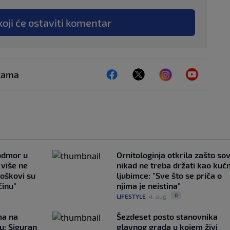
koji će ostaviti komentar
ežama
 odmor u
Ornitologinja otkrila zašto so
e više ne
nikad ne treba držati kao kuć
roškovi su
ljubimce: "Sve što se priča o
ćinu"
njima je neistina"
0
LIFESTYLE
|
4. aug.
|
ma na
Šezdeset posto stanovnika
u: Siguran
glavnog grada u kojem živi