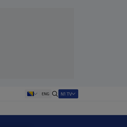
N1 TV
ENG