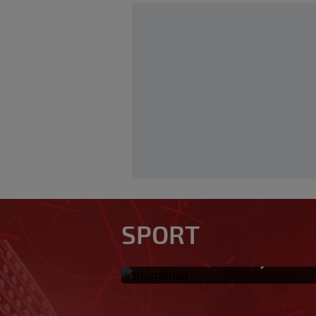
U trenucima dok je
obarao rekord, pl
SPORT
kuću: Preminuo i k
0
OSTALI SPORTOVI
|
prije 5 min.
|