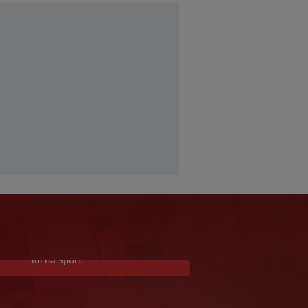
Idi na Sport
Nestvarne scene u
Trabzonu i
spektakularan doček za