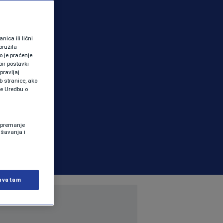
ica ili lični
pružila
 je praćenje
ir postavki
pravljaj
b stranice, ako
te Uredbu o
 Spremanje
ašavanja i
hvatam