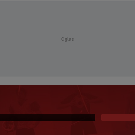
Oglas
 olimpijski šampion
amen odnio njegovu
omšija