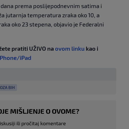
e dana prema poslijepodnevnim satima i
ža jutarnja temperatura zraka oko 10, a
aka oko 23 stepena, objavio je Federalni
žete pratiti UŽIVO na
ovom linku
kao i
iPhone/iPad
OZA BIH
OJE MIŠLJENJE O OVOME?
skusiji ili pročitaj komentare