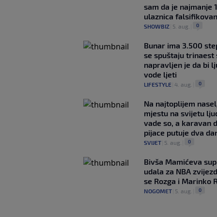
sam da je najmanje 
ulaznica falsifikova
0
SHOWBIZ
|
5. aug.
|
Bunar imа 3.500 ste
se spuštaju trinaest
napravljen je da bi lj
vode ljeti
0
LIFESTYLE
|
4. aug.
|
Na najtoplijem nase
mjestu na svijetu lj
vade so, a karavan 
pijace putuje dva da
0
SVIJET
|
5. aug.
|
Bivša Mamićeva sup
udala za NBA zvijezd
se Rozga i Marinko 
0
NOGOMET
|
5. aug.
|