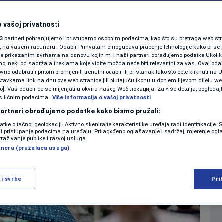
SHOWBIZ
stabilno vrijeme,
KOLUMNE
 vašoj privatnosti
3
partneri pohranjujemo i pristupamo osobnim podacima, kao što su pretraga web stran
a sa grmljavinom
ori, na vašem računaru . Odabir Prihvatam omogućava praćenje tehnologije kako bi se 
je prikazanim svrhama na osnovu kojih mi i naši partneri obrađujemo podatke Ukoliko
 neki od sadržaja i reklama koje vidite možda neće biti relevantni za vas. Ovaj odab
PODCAST
no odabrati i pritom promijeniti trenutni odabir ili pristanak tako što ćete kliknuti na U
0
VRIJEME
komentara
|
|
tavkama link na dnu ove web stranice [ili plutajuću ikonu u donjem lijevom dijelu we
N1 SPECIJAL
vo]. Vaš odabir će se mijenjati u okviru našeg Wеб локација. Za više detalja, pogledaj
s ličnim podacima.
Više informacija o vašoj privatnosti
FENOMENI
 partneri obrađujemo podatke kako bismo pružali:
Više
datke o tačnoj geolokaciji. Aktivno skenirajte karakteristike uređaja radi identifikacije.
NEISTRAŽENO
ili pristupanje podacima na uređaju. Prilagođeno oglašavanje i sadržaj, mjerenje ogl
traživanje publike i razvoj usluga.
tnera (pružalaca usluga)
VIRALNO
FOTO
ži svrhe
Pri
PROMO
VIDEO