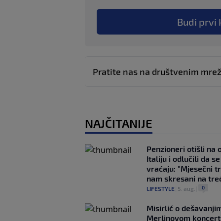
Budi prvi 
Pratite nas na društvenim mr
NAJČITANIJE
Penzioneri otišli na
Italiju i odlučili da s
vraćaju: "Mjesečni t
nam skresani na tre
0
LIFESTYLE
|
5. aug.
|
Misirlić o dešavanji
Merlinovom koncert