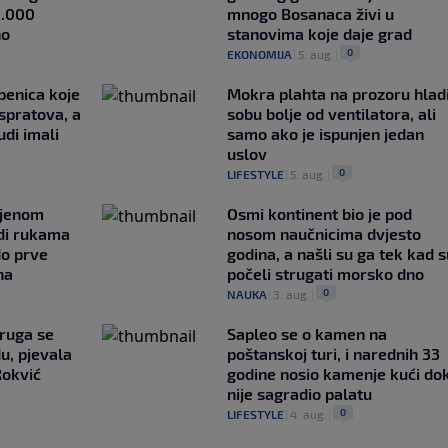
1.000
mnogo Bosanaca živi u
no
stanovima koje daje grad
0
EKONOMIJA
|
5. aug.
|
penica koje
Mokra plahta na prozoru hlad
 spratova, a
sobu bolje od ventilatora, ali
udi imali
samo ako je ispunjen jedan
uslov
0
LIFESTYLE
|
5. aug.
|
ljenom
Osmi kontinent bio je pod
udi rukama
nosom naučnicima dvjesto
do prve
godina, a našli su ga tek kad s
na
počeli strugati morsko dno
0
NAUKA
|
3. aug.
|
ruga se
Saplео se o kamen na
u, pjevala
poštanskoj turi, i narednih 33
Rokvić
godine nosio kamenje kući do
nije sagradio palatu
0
LIFESTYLE
|
4. aug.
|