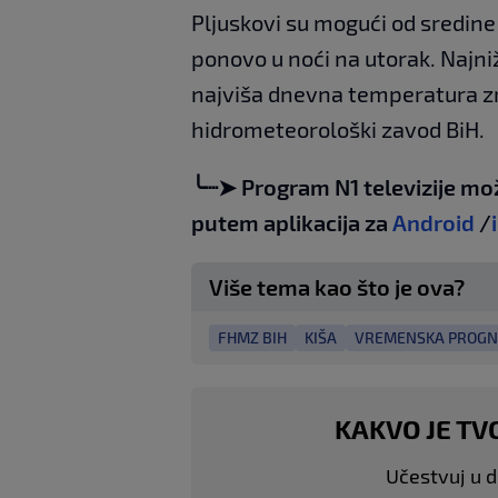
Pljuskovi su mogući od sredin
ponovo u noći na utorak. Najni
najviša dnevna temperatura zr
hidrometeorološki zavod BiH.
╰┈➤ Program N1 televizije mo
putem aplikacija za
Android
/
Više tema kao što je ova?
FHMZ BIH
KIŠA
VREMENSKA PROGN
KAKVO JE TV
Učestvuj u di