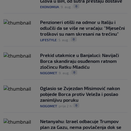
Glova u BiH, od sutra prestaju dostave
0
EKONOMIJA
|
9. aug.
|
Penzioneri otišli na odmor u Italiju i
odlučili da se više ne vraćaju: "Mjesečni
troškovi su nam skresani na trećinu"
0
LIFESTYLE
|
5. aug.
|
Prekid utakmice u Banjaluci: Navijači
Borca skandiraju osuđenom ratnom
zločincu Ratku Mladiću
0
NOGOMET
|
9. aug.
|
Oglasio se Zvjezdan Misimović nakon
pobjede Borca protiv Veleža i poslao
zanimljivu poruku
0
NOGOMET
|
prije 2 h
|
Netanyahu: Izrael odbacuje Trumpov
plan za Gazu, nema povlačenja dok se