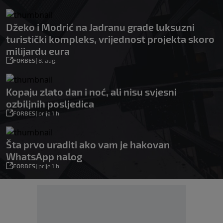
Džeko i Modrić na Jadranu grade luksuzni
turistički kompleks, vrijednost projekta skoro
milijardu eura
FORBES
|
8. aug.
Kopaju zlato dan i noć, ali nisu svjesni
ozbiljnih posljedica
FORBES
|
prije 1 h
Šta prvo uraditi ako vam je hakovan
WhatsApp nalog
FORBES
|
prije 1 h