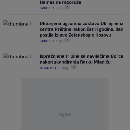
Hamas ne razoruža
0
SVIJET
|
9. aug.
|
Uklonjena ogromna zastava Ukrajine iz
centra Prištine nakon četiri godine, dan
poslije izjave Zelenskog o Kosovu
0
SVIJET
|
9. aug.
|
Ispražnjena tribina sa navijačima Borca
nakon skandiranja Ratku Mladiću
0
NOGOMET
|
9. aug.
|
Oglas