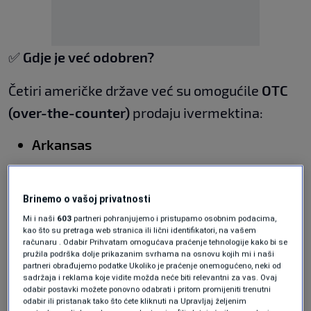
✅
Gdje je već odobren?
Četiri američke države već su omogućile
OTC
(over-the-counter)
prodaju ivermektina:
Arkansas
Tennessee
Idaho
Brinemo o vašoj privatnosti
Mi i naši
603
partneri pohranjujemo i pristupamo osobnim podacima,
Louisiana
kao što su pretraga web stranica ili lični identifikatori, na vašem
računaru . Odabir Prihvatam omogućava praćenje tehnologije kako bi se
Pored njih, zakonodavci iz najmanje
12 drugih
pružila podrška dolje prikazanim svrhama na osnovu kojih mi i naši
partneri obrađujemo podatke Ukoliko je praćenje onemogućeno, neki od
država
pokušavaju usvojiti slične mjere,
sadržaja i reklama koje vidite možda neće biti relevantni za vas. Ovaj
odabir postavki možete ponovno odabrati i pritom promijeniti trenutni
uključujući: Alabamu, Georgiju, Kentucky,
odabir ili pristanak tako što ćete kliknuti na Upravljaj željenim