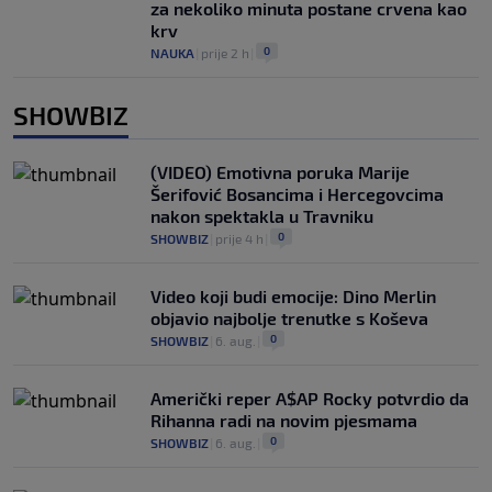
za nekoliko minuta postane crvena kao
krv
0
NAUKA
|
prije 2 h
|
SHOWBIZ
(VIDEO) Emotivna poruka Marije
Šerifović Bosancima i Hercegovcima
nakon spektakla u Travniku
0
SHOWBIZ
|
prije 4 h
|
Video koji budi emocije: Dino Merlin
objavio najbolje trenutke s Koševa
0
SHOWBIZ
|
6. aug.
|
Američki reper A$AP Rocky potvrdio da
Rihanna radi na novim pjesmama
0
SHOWBIZ
|
6. aug.
|