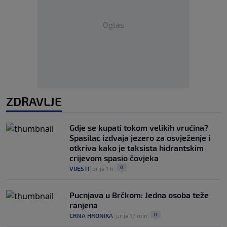
Oglas
ZDRAVLJE
Gdje se kupati tokom velikih vrućina?
Spasilac izdvaja jezero za osvježenje i
otkriva kako je taksista hidrantskim
crijevom spasio čovjeka
0
VIJESTI
|
prije 1 h
|
Pucnjava u Brčkom: Jedna osoba teže
ranjena
0
CRNA HRONIKA
|
prije 17 min
|