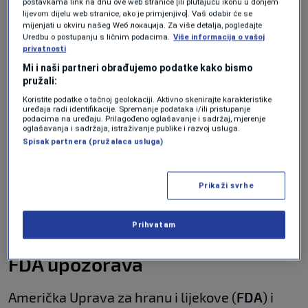
postavkama link na dnu ove web stranice [ili plutajuću ikonu u donjem
Maine, Minnesotu, Mississippi, New
lijevom dijelu web stranice, ako je primjenjivo]. Vaš odabir će se
mijenjati u okviru našeg Wеб локација. Za više detalja, pogledajte
Hampshire, Sjevernu Karolinu, Sjevernu
Uredbu o postupanju s ličnim podacima.
Više informacija o vašoj
privatnosti
Dakotu, Pennsylvaniju, Južnu Karolinu i
Mi i naši partneri obrađujemo podatke kako bismo
Zapadnu Virginiju.
pružali:
Koristite podatke o tačnoj geolokaciji. Aktivno skenirajte karakteristike
Šta je ivermektin?
uređaja radi identifikacije. Spremanje podataka i/ili pristupanje
podacima na uređaju. Prilagođeno oglašavanje i sadržaj, mjerenje
oglašavanja i sadržaja, istraživanje publike i razvoj usluga.
Prvobitno razvijen kao
veterinarski lijek
u
Spisak partnera (pružalaca usluga)
1970-ima, ivermektin je kasnije odobren za
liječenje ljudi oboljelih od
tropskih bolesti
,
Prikaži svrhe
poput riječnog sljepila, šuge i parazitskih
Prihvatam
infekcija.
FDA upozorava
Američka Uprava za hranu i lijekove (
FDA
) i