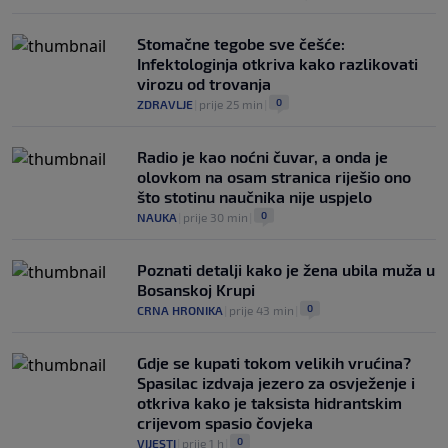
Stomačne tegobe sve češće:
Infektologinja otkriva kako razlikovati
virozu od trovanja
0
ZDRAVLJE
|
prije 25 min
|
Radio je kao noćni čuvar, a onda je
olovkom na osam stranica riješio ono
što stotinu naučnika nije uspjelo
0
NAUKA
|
prije 30 min
|
Poznati detalji kako je žena ubila muža u
Bosanskoj Krupi
0
CRNA HRONIKA
|
prije 43 min
|
Gdje se kupati tokom velikih vrućina?
Spasilac izdvaja jezero za osvježenje i
otkriva kako je taksista hidrantskim
crijevom spasio čovjeka
0
VIJESTI
|
prije 1 h
|