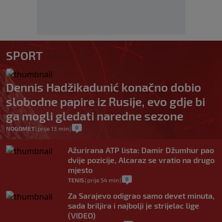
SPORT
Dennis Hadžikadunić konačno dobio
slobodne papire iz Rusije, evo gdje bi
ga mogli gledati naredne sezone
0
NOGOMET
|
prije 13 min
|
Ažurirana ATP lista: Damir Džumhur pao
dvije pozicije, Alcaraz se vratio na drugo
mjesto
0
TENIS
|
prije 54 min
|
Za Sarajevo odigrao samo devet minuta,
sada briljira i najbolji je strijelac lige
(VIDEO)