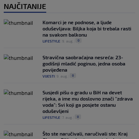
NAJČITANIJE
Komarci je ne podnose, a ljude
oduševljava: Biljka koja bi trebala rasti
na svakom balkonu
0
LIFESTYLE
|
9. aug.
|
Stravična saobraćajna nesreća: 23-
godišnji mladić poginuo, jedna osoba
povijeđena
0
VIJESTI
|
9. aug.
|
Susjedi pišu o gradu u BiH na devet
rijeka, a ime mu doslovno znači "zdrava
voda": Svi koji ga posjete ostanu
oduševljeni
0
LIFESTYLE
|
7. aug.
|
Što ste naručivali, naručivali ste: Kraj