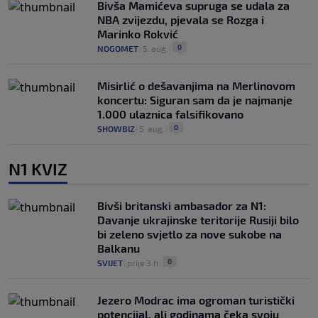
Bivša Mamićeva supruga se udala za
NBA zvijezdu, pjevala se Rozga i
Marinko Rokvić
0
NOGOMET
|
5. aug.
|
Misirlić o dešavanjima na Merlinovom
koncertu: Siguran sam da je najmanje
1.000 ulaznica falsifikovano
0
SHOWBIZ
|
5. aug.
|
N1 KVIZ
Bivši britanski ambasador za N1:
Davanje ukrajinske teritorije Rusiji bilo
bi zeleno svjetlo za nove sukobe na
Balkanu
0
SVIJET
|
prije 3 h
|
Jezero Modrac ima ogroman turistički
potencijal, ali godinama čeka svoju