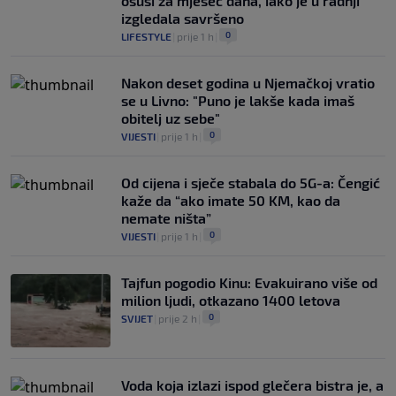
osuši za mjesec dana, iako je u radnji
izgledala savršeno
0
LIFESTYLE
|
prije 1 h
|
Nakon deset godina u Njemačkoj vratio
se u Livno: "Puno je lakše kada imaš
obitelj uz sebe"
0
VIJESTI
|
prije 1 h
|
Od cijena i sječe stabala do 5G-a: Čengić
kaže da “ako imate 50 KM, kao da
nemate ništa”
0
VIJESTI
|
prije 1 h
|
Tajfun pogodio Kinu: Evakuirano više od
milion ljudi, otkazano 1400 letova
0
SVIJET
|
prije 2 h
|
Voda koja izlazi ispod glečera bistra je, a