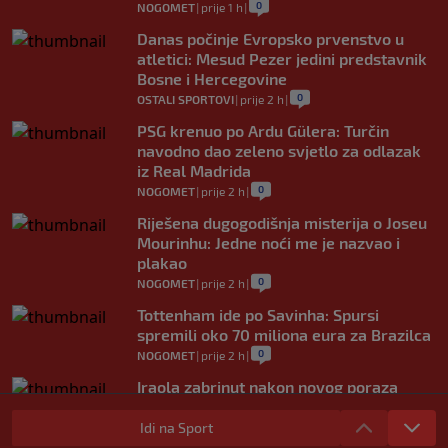
0
NOGOMET
|
prije 1 h
|
Danas počinje Evropsko prvenstvo u
atletici: Mesud Pezer jedini predstavnik
Bosne i Hercegovine
0
OSTALI SPORTOVI
|
prije 2 h
|
PSG krenuo po Ardu Gülera: Turčin
navodno dao zeleno svjetlo za odlazak
iz Real Madrida
0
NOGOMET
|
prije 2 h
|
Riješena dugogodišnja misterija o Joseu
Mourinhu: Jedne noći me je nazvao i
plakao
0
NOGOMET
|
prije 2 h
|
Tottenham ide po Savinha: Spursi
spremili oko 70 miliona eura za Brazilca
0
NOGOMET
|
prije 2 h
|
Iraola zabrinut nakon novog poraza
Liverpoola: "Ne možemo održati nivo
koji želimo"
Idi na Sport
0
NOGOMET
|
prije 3 h
|