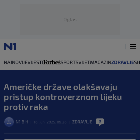
Oglas
NAJNOVIJE
VIJESTI
SPORT
SVIJET
MAGAZIN
ZDRAVLJE
S
Američke države olakšavaju
pristup kontroverznom lijeku
protiv raka
0
N1 BiH
ZDRAVLJE
|
16. jun. 2025. 09:26
|
|