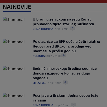
NAJNOVIJE
Vlahović pred velikom odlukom:
Beşiktaş mu nudi 10 miliona eura po
sezoni
U brani u zeničkom naselju Kanal
0
NOGOMET
|
prije 3 h
|
pronađeno tijelo starijeg muškarca
0
CRNA HRONIKA
|
prije 3 min
|
Po ulaznice za SFF došli u četiri ujutro:
Redovi pred BKC-om, prodaja već
nadmašila prošlu godinu
0
KULTURA
|
prije 7 min
|
Sedmični horoskop: Sredina sedmice
donosi razgovore koji su se dugo
odgađali
0
LIFESTYLE
|
prije 7 min
|
Pucnjava u Brčkom: Jedna osoba teže
ranjena
0
CRNA HRONIKA
|
prije 17 min
|