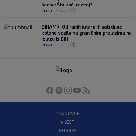
šansu: Šta koči razvoj?
0
VIJESTI
|
prije 4 h
|
BIHAMK: Od ranih jutarnjih sati duge
kolone vozila na graničnim prelazima na
izlazu iz BiH
0
VIJESTI
|
prije 3 h
|
NAJNOVIJE
VIJESTI
FORBES