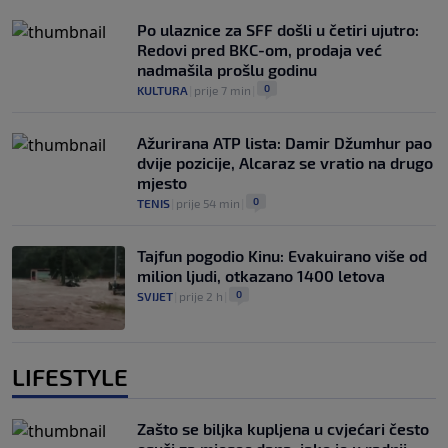
Po ulaznice za SFF došli u četiri ujutro:
Redovi pred BKC-om, prodaja već
nadmašila prošlu godinu
0
KULTURA
|
prije 7 min
|
Ažurirana ATP lista: Damir Džumhur pao
dvije pozicije, Alcaraz se vratio na drugo
mjesto
0
TENIS
|
prije 54 min
|
Tajfun pogodio Kinu: Evakuirano više od
milion ljudi, otkazano 1400 letova
0
SVIJET
|
prije 2 h
|
LIFESTYLE
Zašto se biljka kupljena u cvjećari često