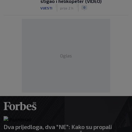
stigao i helikopeter (VIDEO)
|
|
0
VIJESTI
prije 2 h
Oglas
Dva prijedloga, dva “NE”: Kako su propali