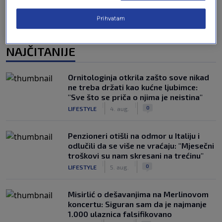
Prihvatam
NAJČITANIJE
Ornitologinja otkrila zašto sove nikad
ne treba držati kao kućne ljubimce:
"Sve što se priča o njima je neistina"
|
|
0
LIFESTYLE
4. aug.
Penzioneri otišli na odmor u Italiju i
odlučili da se više ne vraćaju: "Mjesečni
troškovi su nam skresani na trećinu"
|
|
0
LIFESTYLE
5. aug.
Misirlić o dešavanjima na Merlinovom
koncertu: Siguran sam da je najmanje
1.000 ulaznica falsifikovano
|
|