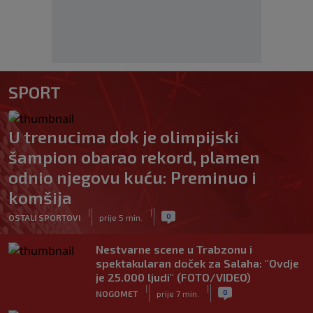
SPORT
U trenucima dok je olimpijski
šampion obarao rekord, plamen
odnio njegovu kuću: Preminuo i
komšija
|
|
0
OSTALI SPORTOVI
prije 5 min.
Nestvarne scene u Trabzonu i
spektakularan doček za Salaha: "Ovdje
je 25.000 ljudi" (FOTO/VIDEO)
|
|
0
NOGOMET
prije 7 min.