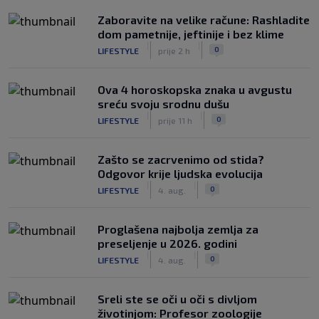
Zaboravite na velike račune: Rashladite
dom pametnije, jeftinije i bez klime
|
|
0
LIFESTYLE
prije 2 h
Ova 4 horoskopska znaka u avgustu
sreću svoju srodnu dušu
|
|
0
LIFESTYLE
prije 11 h
Zašto se zacrvenimo od stida?
Odgovor krije ljudska evolucija
|
|
0
LIFESTYLE
4. aug.
Proglašena najbolja zemlja za
preseljenje u 2026. godini
|
|
0
LIFESTYLE
4. aug.
Sreli ste se oči u oči s divljom
životinjom: Profesor zoologije