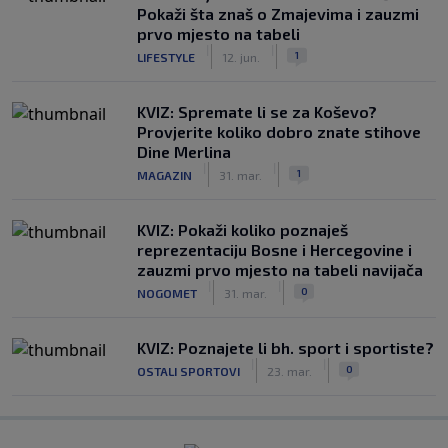
Pokaži šta znaš o Zmajevima i zauzmi
prvo mjesto na tabeli
|
|
1
LIFESTYLE
12. jun.
KVIZ: Spremate li se za Koševo?
Provjerite koliko dobro znate stihove
Dine Merlina
|
|
1
MAGAZIN
31. mar.
KVIZ: Pokaži koliko poznaješ
reprezentaciju Bosne i Hercegovine i
zauzmi prvo mjesto na tabeli navijača
|
|
0
NOGOMET
31. mar.
KVIZ: Poznajete li bh. sport i sportiste?
|
|
0
OSTALI SPORTOVI
23. mar.