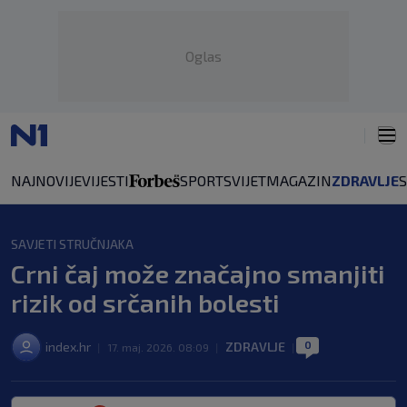
Oglas
NAJNOVIJE
VIJESTI
SPORT
SVIJET
MAGAZIN
ZDRAVLJE
SAVJETI STRUČNJAKA
Crni čaj može značajno smanjiti
rizik od srčanih bolesti
0
index.hr
ZDRAVLJE
|
17. maj. 2026. 08:09
|
|