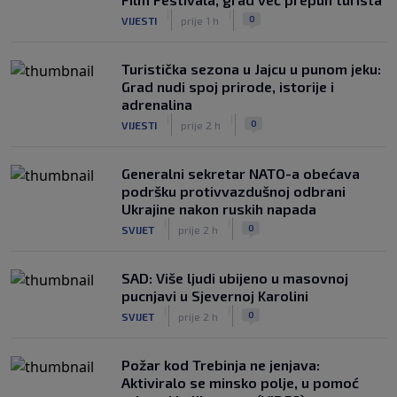
|
|
0
VIJESTI
prije 1 h
Turistička sezona u Jajcu u punom jeku:
Grad nudi spoj prirode, istorije i
adrenalina
|
|
0
VIJESTI
prije 2 h
Generalni sekretar NATO-a obećava
podršku protivvazdušnoj odbrani
Ukrajine nakon ruskih napada
|
|
0
SVIJET
prije 2 h
SAD: Više ljudi ubijeno u masovnoj
pucnjavi u Sjevernoj Karolini
|
|
0
SVIJET
prije 2 h
Požar kod Trebinja ne jenjava:
Aktiviralo se minsko polje, u pomoć