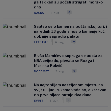
ga tek kad su počeli strugati morsko
dno
|
|
0
NAUKA
3. aug.
Saplео se o kamen na poštanskoj turi, i
narednih 33 godine nosio kamenje kući
dok nije sagradio palatu
|
|
0
LIFESTYLE
4. aug.
Bivša Mamićeva supruga se udala za
NBA zvijezdu, pjevala se Rozga i
Marinko Rokvić
|
|
0
NOGOMET
5. aug.
Na najtoplijem naseljenom mjestu na
svijetu ljudi rukama vade so, a karavan
do prve pijace putuje dva dana
|
|
0
SVIJET
5. aug.