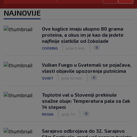
Lara Gut-Behrami završila karijeru:
Jedna od najvećih skijašica svih
NAJNOVIJE
vremena rekla "zbogom"
|
|
0
OSTALI SPORTOVI
prije 1 h
Ove kuglice imaju ukupno 80 grama
Predsjednik FIFA-e ne odustaje od
proteina, a okus im je kao da jedete
svojih planova: Otkriveno šta je
najfinije slatkiše od čokolade
ponudio Marokancima za podršku
|
|
|
|
0
COOKING
prije 0 min.
0
NOGOMET
prije 2 h
Vulkan Fuego u Gvatemali se pojačava,
vlasti objavile upozorenja putnicima
|
|
0
SVIJET
prije 52 min.
Toplotni val u Sloveniji prekinule
snažne oluje: Temperatura pala za čak
14 stepeni
|
|
0
REGIJA
prije 1 h
Sarajevo odbrojava do 32. Sarajevo
Film Festivala, grad već prepun turista