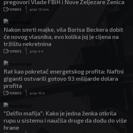
pregovori Vlade FBiH i Nove Željezare Zenica
|
FORBES
prije 13 min.
Nakon smrti majke, vila Borisa Beckera dobit
će novog vlasnika, evo kolika joj je cijena na
tržištu nekretnina
|
FORBES
prije 4 h
Rat kao pokretač energetskog profita: Naftni
giganti ostvarili gotovo 93 milijarde dolara
profita
|
FORBES
prije 10 h
“Delfin mafija”: Kako je jedna ženka otkrila
rupu u sistemu i naučila druge da dođu do više
hrane
|