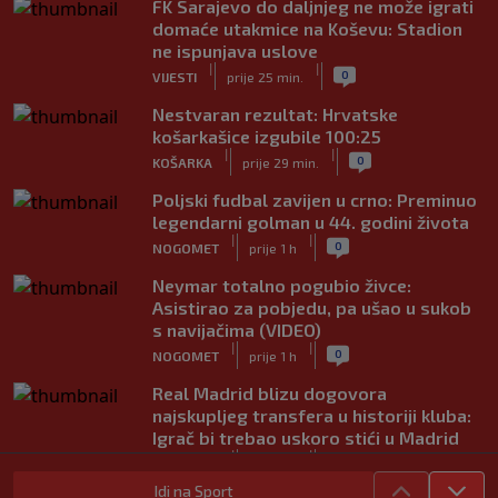
FK Sarajevo do daljnjeg ne može igrati
domaće utakmice na Koševu: Stadion
ne ispunjava uslove
|
|
0
VIJESTI
prije 25 min.
Nestvaran rezultat: Hrvatske
košarkašice izgubile 100:25
|
|
0
KOŠARKA
prije 29 min.
Poljski fudbal zavijen u crno: Preminuo
legendarni golman u 44. godini života
|
|
0
NOGOMET
prije 1 h
Neymar totalno pogubio živce:
Asistirao za pobjedu, pa ušao u sukob
s navijačima (VIDEO)
|
|
0
NOGOMET
prije 1 h
Real Madrid blizu dogovora
najskupljeg transfera u historiji kluba:
Igrač bi trebao uskoro stići u Madrid
|
|
0
NOGOMET
prije 1 h
Idi na Sport