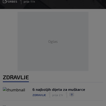
FORBES
prije 11 h
Oglas
ZDRAVLJE
6 najboljih dijeta za muškarce
|
|
0
ZDRAVLJE
prije 2 h