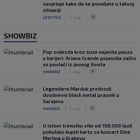
savjetuje kako da se ponašate u takvoj
situaciji
|
|
0
LIFESTYLE
4. aug.
SHOWBIZ
Pop zvijezda kroz suze najavila pauzu
u karijeri: Ariana Grande pojasnila zašto
se povlači iz javnog života
|
|
0
SHOWBIZ
4. aug.
Legendarni Marduk predvodi
dvodnevni black metal praznik u
Sarajevu
|
|
0
SHOWBIZ
3. aug.
U istom trenutku više od 158.000 ljudi
pokušalo kupiti kartu za koncert Dine
Merlina u Kraljevu