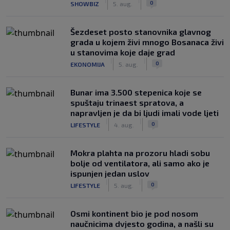
0
SHOWBIZ
5. aug.
Šezdeset posto stanovnika glavnog
grada u kojem živi mnogo Bosanaca živi
u stanovima koje daje grad
|
|
0
EKONOMIJA
5. aug.
Bunar imа 3.500 stepenica koje se
spuštaju trinaest spratova, a
napravljen je da bi ljudi imali vode ljeti
|
|
0
LIFESTYLE
4. aug.
Mokra plahta na prozoru hladi sobu
bolje od ventilatora, ali samo ako je
ispunjen jedan uslov
|
|
0
LIFESTYLE
5. aug.
Osmi kontinent bio je pod nosom
naučnicima dvjesto godina, a našli su