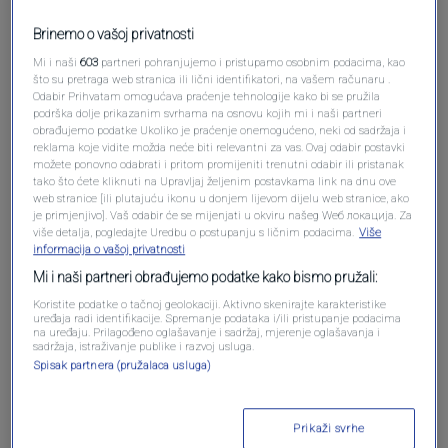
Brinemo o vašoj privatnosti
Mi i naši
603
partneri pohranjujemo i pristupamo osobnim podacima, kao
što su pretraga web stranica ili lični identifikatori, na vašem računaru .
Odabir Prihvatam omogućava praćenje tehnologije kako bi se pružila
podrška dolje prikazanim svrhama na osnovu kojih mi i naši partneri
obrađujemo podatke Ukoliko je praćenje onemogućeno, neki od sadržaja i
Oglas
reklama koje vidite možda neće biti relevantni za vas. Ovaj odabir postavki
možete ponovno odabrati i pritom promijeniti trenutni odabir ili pristanak
tako što ćete kliknuti na Upravljaj željenim postavkama link na dnu ove
web stranice [ili plutajuću ikonu u donjem lijevom dijelu web stranice, ako
je primjenjivo]. Vaš odabir će se mijenjati u okviru našeg Wеб локација. Za
više detalja, pogledajte Uredbu o postupanju s ličnim podacima.
Više
informacija o vašoj privatnosti
Mi i naši partneri obrađujemo podatke kako bismo pružali:
Koristite podatke o tačnoj geolokaciji. Aktivno skenirajte karakteristike
uređaja radi identifikacije. Spremanje podataka i/ili pristupanje podacima
na uređaju. Prilagođeno oglašavanje i sadržaj, mjerenje oglašavanja i
sadržaja, istraživanje publike i razvoj usluga.
Spisak partnera (pružalaca usluga)
Oglas
Prikaži svrhe