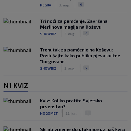
|
|
0
REGIJA
3. aug.
Tri noći za pamćenje: Završena
Merlinova magija na Koševu
|
|
0
SHOWBIZ
2. aug.
Trenutak za pamćenje na Koševu:
Poslušajte kako publika pjeva kultne
"Jorgovane"
|
|
0
SHOWBIZ
2. aug.
N1 KVIZ
Kviz: Koliko pratite Svjetsko
prvenstvo?
|
|
1
NOGOMET
22. jun.
Skrati vrijeme do utakmice uz naš kviz: