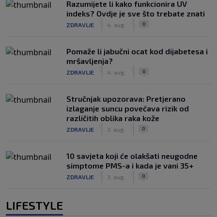
Razumijete li kako funkcionira UV
indeks? Ovdje je sve što trebate znati
|
|
0
ZDRAVLJE
4. aug.
Pomaže li jabučni ocat kod dijabetesa i
mršavljenja?
|
|
0
ZDRAVLJE
4. aug.
Stručnjak upozorava: Pretjerano
izlaganje suncu povećava rizik od
različitih oblika raka kože
|
|
0
ZDRAVLJE
3. aug.
10 savjeta koji će olakšati neugodne
simptome PMS-a i kada je vani 35+
|
|
0
ZDRAVLJE
3. aug.
LIFESTYLE