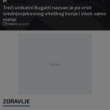
Treći unikatni Bugatti nazvan je po vrsti
srednjovjekovnog viteškog konja i visok samo
metar
FORBES
|
prije 8 h
Oglas
ZDRAVLJE