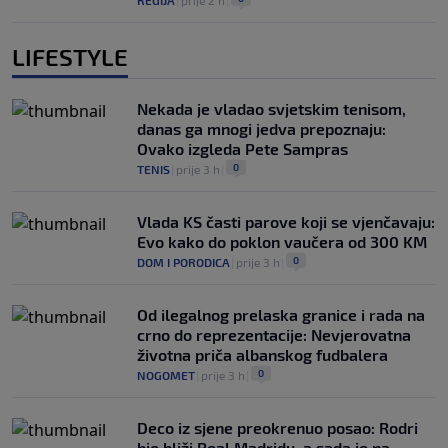
REGIJA
|
prije 2 h
|
LIFESTYLE
Nekada je vladao svjetskim tenisom,
danas ga mnogi jedva prepoznaju:
Ovako izgleda Pete Sampras
0
TENIS
|
prije 3 h
|
Vlada KS časti parove koji se vjenčavaju:
Evo kako do poklon vaučera od 300 KM
0
DOM I PORODICA
|
prije 3 h
|
Od ilegalnog prelaska granice i rada na
crno do reprezentacije: Nevjerovatna
životna priča albanskog fudbalera
0
NOGOMET
|
prije 3 h
|
Deco iz sjene preokrenuo posao: Rodri
bio bliži Real Madridu, a sada je na