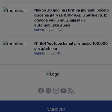
Nakon 30 godina i kritika javnosti počelo
čišćenje garaža KJKP RAD u Sarajevu: Iz
odvoda vadili mulj, pijesak i
automobilske gume
0
VIJESTI
|
prije 4 h
|
N1 BiH YouTube kanal premašio 100.000
pretplatnika
0
VIJESTI
|
6. aug.
|
NAJNOVIJE