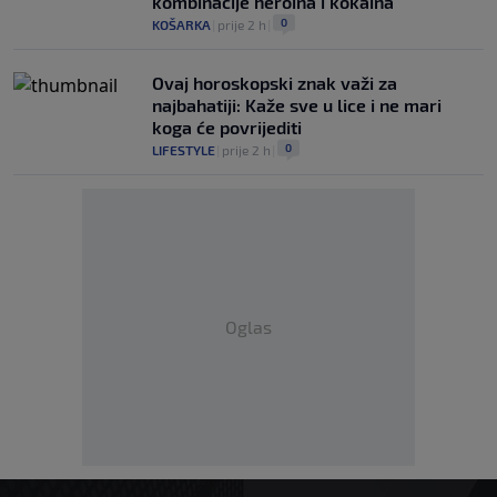
kombinacije heroina i kokaina
0
KOŠARKA
|
prije 2 h
|
Ovaj horoskopski znak važi za
najbahatiji: Kaže sve u lice i ne mari
koga će povrijediti
0
LIFESTYLE
|
prije 2 h
|
Oglas