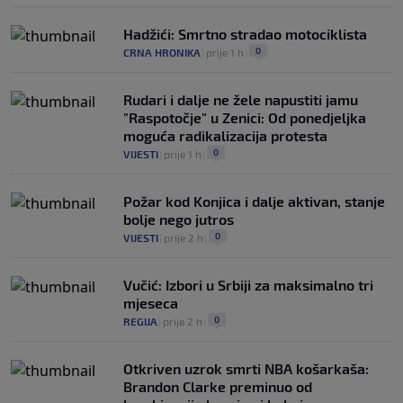
Hadžići: Smrtno stradao motociklista
0
CRNA HRONIKA
|
prije 1 h
|
Rudari i dalje ne žele napustiti jamu
"Raspotočje" u Zenici: Od ponedjeljka
moguća radikalizacija protesta
0
VIJESTI
|
prije 1 h
|
Požar kod Konjica i dalje aktivan, stanje
bolje nego jutros
0
VIJESTI
|
prije 2 h
|
Vučić: Izbori u Srbiji za maksimalno tri
mjeseca
0
REGIJA
|
prije 2 h
|
Otkriven uzrok smrti NBA košarkaša:
Brandon Clarke preminuo od