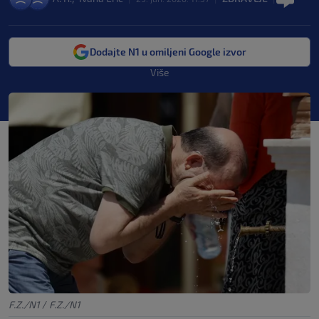
Dodajte N1 u omiljeni Google izvor
Više
F.Z./N1
/
F.Z./N1