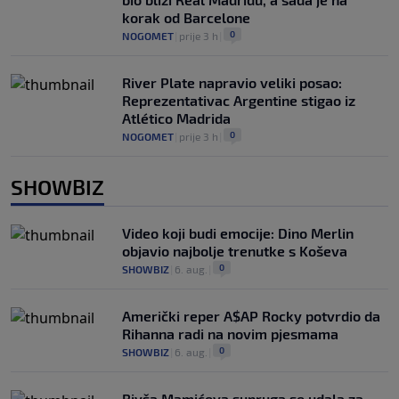
korak od Barcelone
0
NOGOMET
|
prije 3 h
|
River Plate napravio veliki posao:
Reprezentativac Argentine stigao iz
Atlético Madrida
0
NOGOMET
|
prije 3 h
|
SHOWBIZ
Video koji budi emocije: Dino Merlin
objavio najbolje trenutke s Koševa
0
SHOWBIZ
|
6. aug.
|
Američki reper A$AP Rocky potvrdio da
Rihanna radi na novim pjesmama
0
SHOWBIZ
|
6. aug.
|
Bivša Mamićeva supruga se udala za