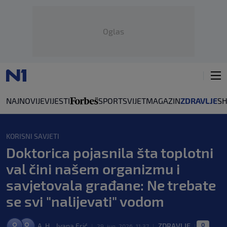
Oglas
NAJNOVIJE
VIJESTI
SPORT
SVIJET
MAGAZIN
ZDRAVLJE
S
KORISNI SAVJETI
Doktorica pojasnila šta toplotni
val čini našem organizmu i
savjetovala građane: Ne trebate
se svi "nalijevati" vodom
0
,
A. H.
Ivana Erić
ZDRAVLJE
|
29. jun. 2026. 11:37
|
|