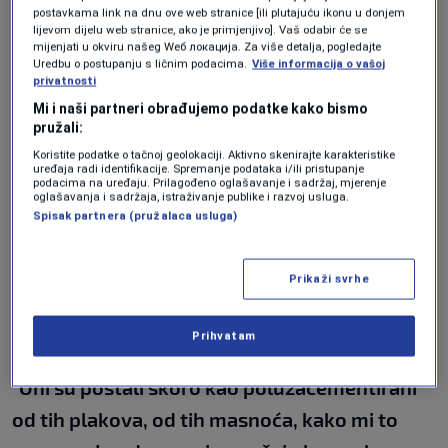
ponavljanje pojedinih preporuka može biti mač
postavkama link na dnu ove web stranice [ili plutajuću ikonu u donjem
lijevom dijelu web stranice, ako je primjenjivo]. Vaš odabir će se
sa dvije oštrice, te donosi konkretne upute za
mijenjati u okviru našeg Wеб локација. Za više detalja, pogledajte
hronične bolesnike i stariju populaciju kako da
Uredbu o postupanju s ličnim podacima.
Više informacija o vašoj
privatnosti
prebrode ove vrele dane.
Mi i naši partneri obrađujemo podatke kako bismo
pružali:
Komentarišući aktuelni toplotni talas, dr.
Koristite podatke o tačnoj geolokaciji. Aktivno skenirajte karakteristike
uređaja radi identifikacije. Spremanje podataka i/ili pristupanje
Hanjalić je apelovala na građane da ozbiljno
podacima na uređaju. Prilagođeno oglašavanje i sadržaj, mjerenje
oglašavanja i sadržaja, istraživanje publike i razvoj usluga.
shvate žuti i crveni alarm te da planiraju i
Spisak partnera (pružalaca usluga)
odlože teže aktivnosti ili putovanja. Posebno
su ugrožene osobe sa srčanim tegobama i
Prikaži svrhe
starija populacija, jer njihovi krvni sudovi zbog
skleroze i masnih plakova gube elastičnost.
Prihvatam
"Oni su postali skoro kao poluzacementirani
od tih plakova, od tih masnoća, kako mi to