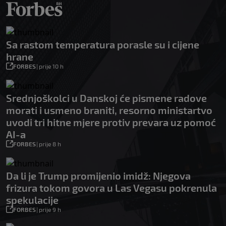
Sa rastom temperatura porasle su i cijene
hrane
FORBES
|
prije 10 h
Srednjoškolci u Danskoj će pismene radove
morati i usmeno braniti, resorno ministartvo
uvodi tri hitne mjere protiv prevara uz pomoć
AI-a
FORBES
|
prije 8 h
Da li je Trump promijenio imidž: Njegova
frizura tokom govora u Las Vegasu pokrenula
spekulacije
FORBES
|
prije 9 h