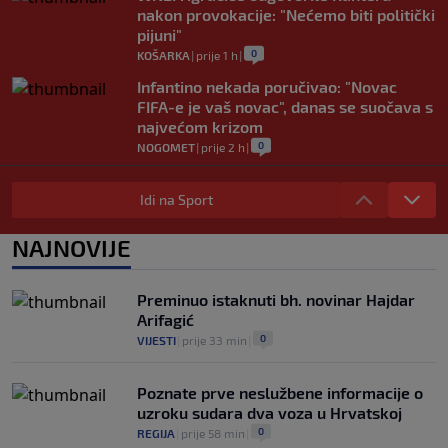
nakon provokacije: "Nećemo biti politički
pijuni"
0
KOŠARKA
|
prije 1 h
|
Infantino nekada poručivao: "Novac
FIFA-e je vaš novac", danas se suočava s
najvećom krizom
0
NOGOMET
|
prije 2 h
|
Enes Kanter Freedom želi na WNBA
draft: Neobičnim potezom pokušava
Idi na Sport
ukazati na pravila lige
0
KOŠARKA
|
prije 2 h
|
NAJNOVIJE
Jakirovićev Hull City doživio prvi poraz
na pripremama, bolji bio Eintracht
Preminuo istaknuti bh. novinar Hajdar
0
NOGOMET
|
prije 2 h
|
Arifagić
0
VIJESTI
|
prije 33 min
|
Poznate prve neslužbene informacije o
uzroku sudara dva voza u Hrvatskoj
0
REGIJA
|
prije 58 min
|