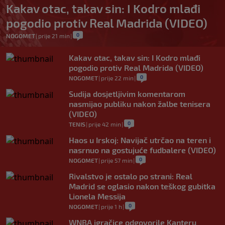
Kakav otac, takav sin: I Kodro mlađi
pogodio protiv Real Madrida (VIDEO)
0
NOGOMET
|
prije 21 min
|
Kakav otac, takav sin: I Kodro mlađi
pogodio protiv Real Madrida (VIDEO)
0
NOGOMET
|
prije 22 min
|
Sudija dosjetljivim komentarom
nasmijao publiku nakon žalbe tenisera
(VIDEO)
0
TENIS
|
prije 42 min
|
Haos u Irskoj: Navijač utrčao na teren i
nasrnuo na gostujuće fudbalere (VIDEO)
0
NOGOMET
|
prije 57 min
|
Rivalstvo je ostalo po strani: Real
Madrid se oglasio nakon teškog gubitka
Lionela Messija
0
NOGOMET
|
prije 1 h
|
WNBA igračice odgovorile Kanteru