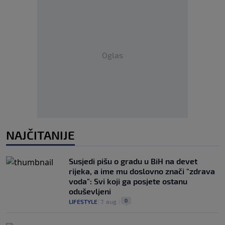
Oglas
NAJČITANIJE
Susjedi pišu o gradu u BiH na devet
rijeka, a ime mu doslovno znači "zdrava
voda": Svi koji ga posjete ostanu
oduševljeni
0
LIFESTYLE
|
7. aug.
|