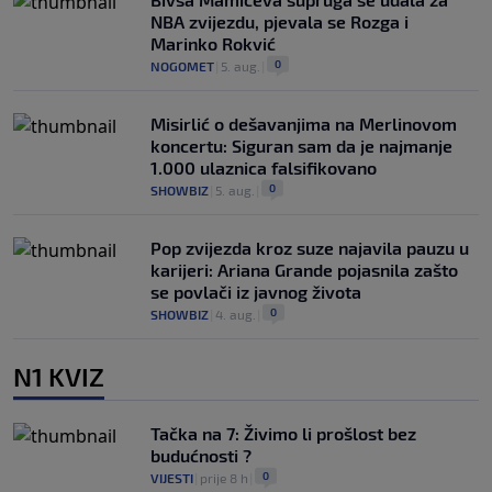
NBA zvijezdu, pjevala se Rozga i
Marinko Rokvić
0
NOGOMET
|
5. aug.
|
Misirlić o dešavanjima na Merlinovom
koncertu: Siguran sam da je najmanje
1.000 ulaznica falsifikovano
0
SHOWBIZ
|
5. aug.
|
Pop zvijezda kroz suze najavila pauzu u
karijeri: Ariana Grande pojasnila zašto
se povlači iz javnog života
0
SHOWBIZ
|
4. aug.
|
N1 KVIZ
Tačka na 7: Živimo li prošlost bez
budućnosti ?
0
VIJESTI
|
prije 8 h
|