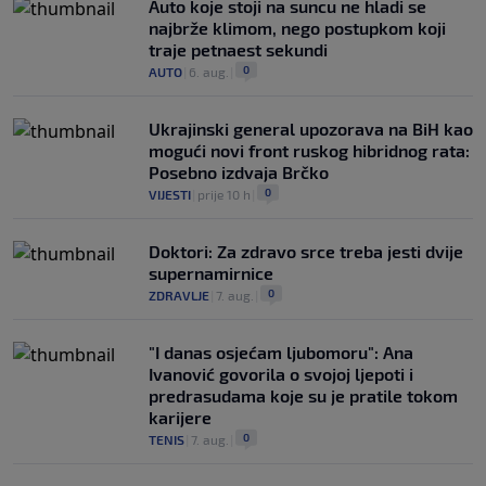
Auto koje stoji na suncu ne hladi se
najbrže klimom, nego postupkom koji
traje petnaest sekundi
0
AUTO
|
6. aug.
|
Ukrajinski general upozorava na BiH kao
mogući novi front ruskog hibridnog rata:
Posebno izdvaja Brčko
0
VIJESTI
|
prije 10 h
|
Doktori: Za zdravo srce treba jesti dvije
supernamirnice
0
ZDRAVLJE
|
7. aug.
|
"I danas osjećam ljubomoru": Ana
Ivanović govorila o svojoj ljepoti i
predrasudama koje su je pratile tokom
karijere
0
TENIS
|
7. aug.
|