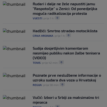
Rudari i dalje ne žele napustiti jamu
"Raspotočje" u Zenici: Od ponedjeljka
moguća radikalizacija protesta
0
VIJESTI
|
prije 1 h
|
Hadžići: Smrtno stradao motociklista
0
CRNA HRONIKA
|
prije 1 h
|
Sudija dosjetljivim komentarom
nasmijao publiku nakon žalbe tenisera
(VIDEO)
0
TENIS
|
prije 42 min
|
Poznate prve neslužbene informacije o
uzroku sudara dva voza u Hrvatskoj
0
REGIJA
|
prije 58 min
|
Vučić: Izbori u Srbiji za maksimalno tri
mjeseca
0