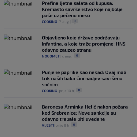
Prefina ljetna salata od kupusa:
Kremasto savršenstvo koje najbolje
paše uz pečeno meso
0
COOKING
|
7. aug.
|
Objavljeno koje države podržavaju
Infantina, a koje traže promjene: HNS
odavno zauzeo stranu
0
NOGOMET
|
7. aug.
|
Punjene paprike kao nekad: Ovaj mali
trik naših baka čini nadjev savršeno
sočnim
0
COOKING
|
prije 10 h
|
Baronesa Arminka Helić nakon požara
kod Srebrenice: Nove sankcije su
odavno trebale biti uvedene
0
VIJESTI
|
prije 8 h
|