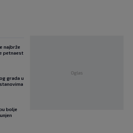
se najbrže
e petnaest
Oglas
og grada u
 stanovima
bu bolje
punjen