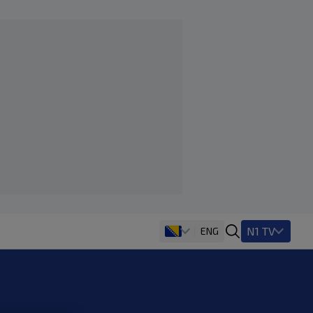
N1 TV
ENG