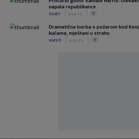
Procurio govor Kamale Harris: Odmakn
napala republikance
|
|
0
SVIJET
prije 1 h
Dramatična borba s požarom kod Konjic
kućama, mještani u strahu
|
|
0
VIJESTI
prije 2 h