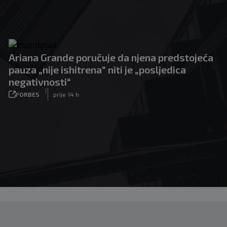
Ariana Grande poručuje da njena predstojeća
pauza „nije ishitrena“ niti je „posljedica
negativnosti“
|
FORBES
prije 14 h