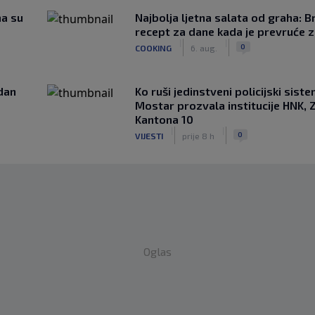
ma su
Najbolja ljetna salata od graha: B
recept za dane kada je prevruće z
|
|
0
COOKING
6. aug.
edan
Ko ruši jedinstveni policijski sist
Mostar prozvala institucije HNK, Z
Kantona 10
|
|
0
VIJESTI
prije 8 h
Oglas