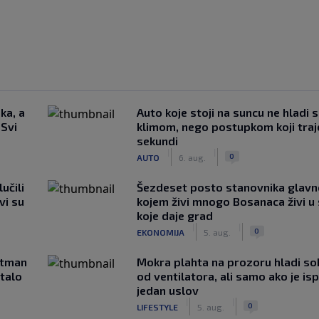
ka, a
Auto koje stoji na suncu ne hladi 
 Svi
klimom, nego postupkom koji traj
sekundi
|
|
0
AUTO
6. aug.
učili
Šezdeset posto stanovnika glavn
vi su
kojem živi mnogo Bosanaca živi u
koje daje grad
|
|
0
EKONOMIJA
5. aug.
rtman
Mokra plahta na prozoru hladi so
stalo
od ventilatora, ali samo ako je is
jedan uslov
|
|
0
LIFESTYLE
5. aug.