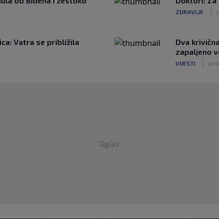
ula od Bidena i žestoko
Doktori: Za
|
ZDRAVLJE
p
a: Vatra se približila
Dva krivičn
zapaljeno v
|
VIJESTI
prij
Oglas