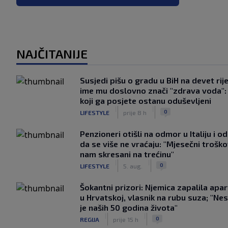
NAJČITANIJE
Susjedi pišu o gradu u BiH na devet rije
ime mu doslovno znači "zdrava voda":
koji ga posjete ostanu oduševljeni
|
|
0
LIFESTYLE
prije 8 h
Penzioneri otišli na odmor u Italiju i odl
da se više ne vraćaju: "Mjesečni troško
nam skresani na trećinu"
|
|
0
LIFESTYLE
5. aug.
Šokantni prizori: Njemica zapalila apa
u Hrvatskoj, vlasnik na rubu suza; "Ne
je naših 50 godina života"
|
|
0
REGIJA
prije 15 h