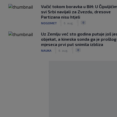
Vučić tokom boravka u BiH: U Čipuljići
svi Srbi navijali za Zvezdu, dresove
Partizana nisu htjeli
|
|
0
NOGOMET
6. aug.
Uz Zemlju već sto godina putuje još j
objekat, a kineska sonda ga je prošlog
mjeseca prvi put snimila izbliza
|
|
0
NAUKA
6. aug.