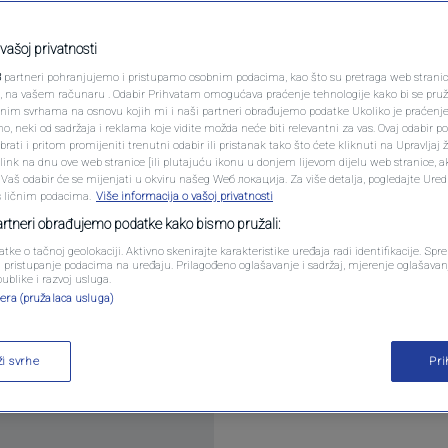
bi vam pomoći da lakše
PODCAST
noći
N1 SPECIJAL
vašoj privatnosti
3
partneri pohranjujemo i pristupamo osobnim podacima, kao što su pretraga web stranica 
FENOMENI
ri, na vašem računaru . Odabir Prihvatam omogućava praćenje tehnologije kako bi se pruž
omentara
anim svrhama na osnovu kojih mi i naši partneri obrađujemo podatke Ukoliko je praćenj
 neki od sadržaja i reklama koje vidite možda neće biti relevantni za vas. Ovaj odabir p
NEISTRAŽENO
ati i pritom promijeniti trenutni odabir ili pristanak tako što ćete kliknuti na Upravljaj 
ink na dnu ove web stranice [ili plutajuću ikonu u donjem lijevom dijelu web stranice, a
VIRALNO
. Vaš odabir će se mijenjati u okviru našeg Wеб локација. Za više detalja, pogledajte Ure
s ličnim podacima.
Više informacija o vašoj privatnosti
FOTO
partneri obrađujemo podatke kako bismo pružali:
atke o tačnoj geolokaciji. Aktivno skenirajte karakteristike uređaja radi identifikacije. Sp
PROMO
li pristupanje podacima na uređaju. Prilagođeno oglašavanje i sadržaj, mjerenje oglašavanj
ane tropske noći, mogu ozbiljno narušiti kvalitetu
publike i razvoj usluga.
era (pružalaca usluga)
VIDEO
ži svrhe
Pr