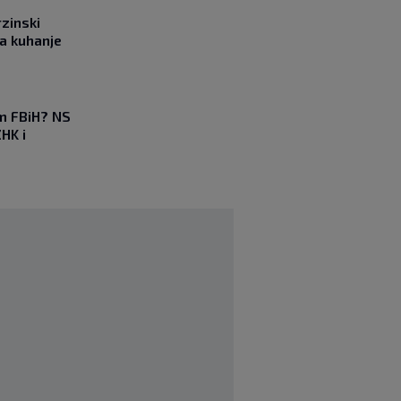
rzinski
a kuhanje
em FBiH? NS
HK i