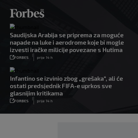
Saudijska Arabija se priprema za moguće
napade na luke i aerodrome koje bi mogle
izvesti iračke milicije povezane s Hutima
|
FORBES
prije 14 h
Infantino se izvinio zbog „grešaka“, ali će
ostati predsjednik FIFA-e uprkos sve
glasnijim kritikama
|
FORBES
prije 14 h