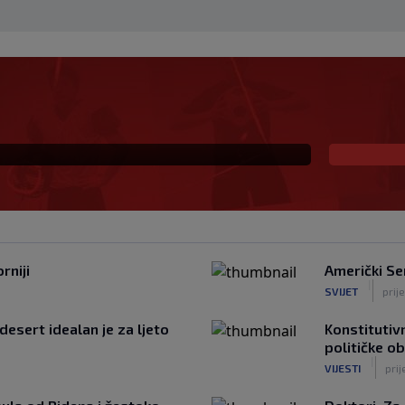
na prva ljubav: Njihova
a
rniji
Američki Se
|
SVIJET
prij
desert idealan je za ljeto
Konstitutivn
političke o
|
VIJESTI
prij