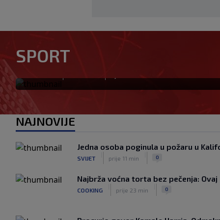
Otkriveno ko je bio Georgini
SPORT
priča ponovo postala viraln
|
|
0
NOGOMET
prije 2 min
NAJNOVIJE
Jedna osoba poginula u požaru u Kalifo
|
|
0
SVIJET
prije 11 min
Najbrža voćna torta bez pečenja: Ovaj 
|
|
0
COOKING
prije 23 min