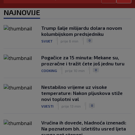
poručuju: Ako treba, neka bude bojkot
|
|
0
NOGOMET
7. aug.
NAJNOVIJE
Zvanično: Samed Baždar ima novi klub,
zadužio broj sa velikom "težinom"
Trump šalje milijardu dolara novom
|
|
0
NOGOMET
7. aug.
kolumbijskom predsjedniku
|
|
0
SVIJET
prije 6 min
Pogačice za 15 minuta: Mekane su,
prozračne i tražit ćete još jednu turu
|
|
0
COOKING
prije 10 min
Nestabilno vrijeme uz visoke
temperature: Nakon pljuskova stiže
novi toplotni val
|
|
0
VIJESTI
prije 13 min
Vrućina ih dovede, hladnoća iznenadi:
Na poznatom bh. izletištu usred ljeta
svega pet stepeni