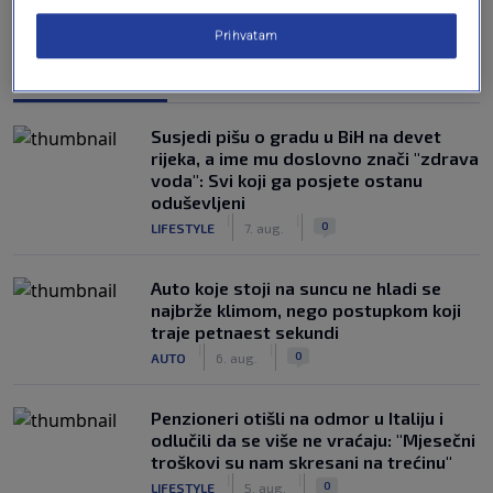
Prihvatam
NAJČITANIJE
Susjedi pišu o gradu u BiH na devet
rijeka, a ime mu doslovno znači "zdrava
voda": Svi koji ga posjete ostanu
oduševljeni
|
|
0
LIFESTYLE
7. aug.
Auto koje stoji na suncu ne hladi se
najbrže klimom, nego postupkom koji
traje petnaest sekundi
|
|
0
AUTO
6. aug.
Penzioneri otišli na odmor u Italiju i
odlučili da se više ne vraćaju: "Mjesečni
troškovi su nam skresani na trećinu"
|
|
0
LIFESTYLE
5. aug.