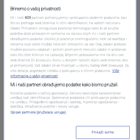
Brinemo o vašoj privatnosti
Mi i naši
603
partneri pohranjujemo i pristupamo osobnim podacima, kao
što su pretraga web stranica ili lični identifikatori, na vašem računaru .
Odabir Prihvatam omogućava praćenje tehnologije kako bi se pružila
podrška dolje prikazanim svrhama na osnovu kojih mi i naši partneri
Oglas
obrađujemo podatke Ukoliko je praćenje onemogućeno, neki od sadržaja i
reklama koje vidite možda neće biti relevantni za vas. Ovaj odabir postavki
možete ponovno odabrati i pritom promijeniti trenutni odabir ili pristanak
tako što ćete kliknuti na Upravljaj željenim postavkama link na dnu ove
web stranice [ili plutajuću ikonu u donjem lijevom dijelu web stranice, ako
je primjenjivo]. Vaš odabir će se mijenjati u okviru našeg Wеб локација. Za
više detalja, pogledajte Uredbu o postupanju s ličnim podacima.
Više
informacija o vašoj privatnosti
Mi i naši partneri obrađujemo podatke kako bismo pružali:
Koristite podatke o tačnoj geolokaciji. Aktivno skenirajte karakteristike
uređaja radi identifikacije. Spremanje podataka i/ili pristupanje podacima
na uređaju. Prilagođeno oglašavanje i sadržaj, mjerenje oglašavanja i
sadržaja, istraživanje publike i razvoj usluga.
Oglas
Spisak partnera (pružalaca usluga)
Prikaži svrhe