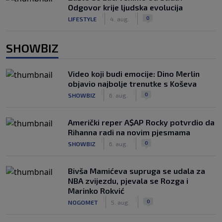
Odgovor krije ljudska evolucija
|
|
0
LIFESTYLE
4. aug.
SHOWBIZ
Video koji budi emocije: Dino Merlin
objavio najbolje trenutke s Koševa
|
|
0
SHOWBIZ
6. aug.
Američki reper A$AP Rocky potvrdio da
Rihanna radi na novim pjesmama
|
|
0
SHOWBIZ
6. aug.
Bivša Mamićeva supruga se udala za
NBA zvijezdu, pjevala se Rozga i
Marinko Rokvić
|
|
0
NOGOMET
5. aug.