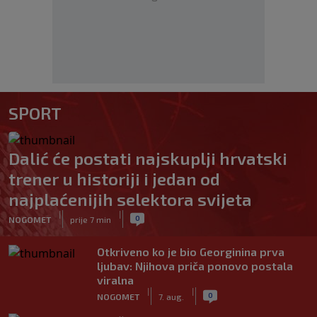
SPORT
Dalić će postati najskuplji hrvatski
trener u historiji i jedan od
najplaćenijih selektora svijeta
|
|
0
NOGOMET
prije 7 min
Otkriveno ko je bio Georginina prva
ljubav: Njihova priča ponovo postala
viralna
|
|
0
NOGOMET
7. aug.