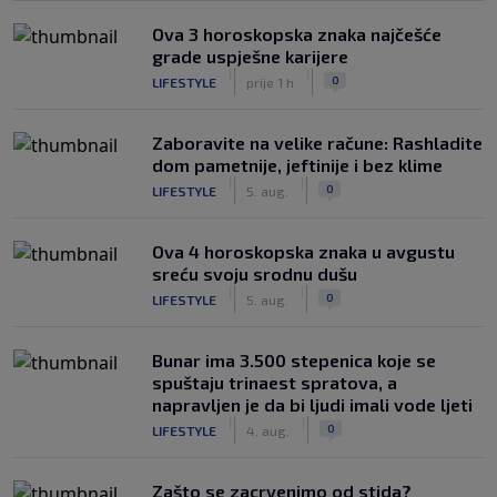
Ova 3 horoskopska znaka najčešće
grade uspješne karijere
|
|
0
LIFESTYLE
prije 1 h
Zaboravite na velike račune: Rashladite
dom pametnije, jeftinije i bez klime
|
|
0
LIFESTYLE
5. aug.
Ova 4 horoskopska znaka u avgustu
sreću svoju srodnu dušu
|
|
0
LIFESTYLE
5. aug.
Bunar imа 3.500 stepenica koje se
spuštaju trinaest spratova, a
napravljen je da bi ljudi imali vode ljeti
|
|
0
LIFESTYLE
4. aug.
Zašto se zacrvenimo od stida?