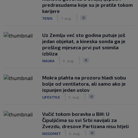
predrasudama koje su je pratile tokom
karijere
|
|
0
TENIS
7. aug.
Uz Zemlju već sto godina putuje još
jedan objekat, a kineska sonda ga je
prošlog mjeseca prvi put snimila
izbliza
|
|
0
NAUKA
6. aug.
Mokra plahta na prozoru hladi sobu
bolje od ventilatora, ali samo ako je
ispunjen jedan uslov
|
|
0
LIFESTYLE
5. aug.
Vučić tokom boravka u BiH: U
Čipuljićima su svi Srbi navijali za
Zvezdu, dresove Partizana nisu htjeli
|
|
0
NOGOMET
6. aug.