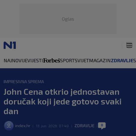
Oglas
NAJNOVIJE
VIJESTI
SPORT
SVIJET
MAGAZIN
ZDRAVLJE
IMPRESIVNA SPREMA
John Cena otkrio jednostavan
doručak koji jede gotovo svaki
dan
0
index.hr
ZDRAVLJE
|
13. jun. 2026. 07:40
|
|