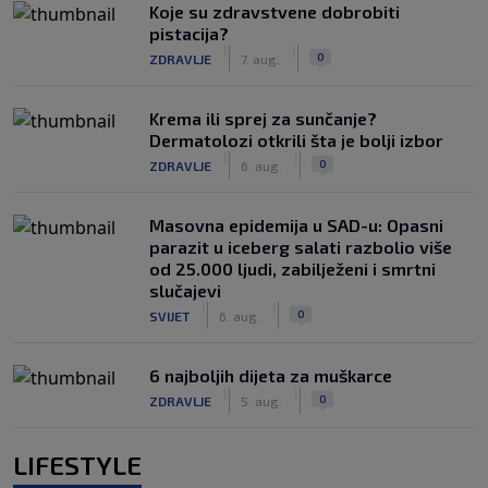
Koje su zdravstvene dobrobiti
pistacija?
|
|
0
ZDRAVLJE
7. aug.
Krema ili sprej za sunčanje?
Dermatolozi otkrili šta je bolji izbor
|
|
0
ZDRAVLJE
6. aug.
Masovna epidemija u SAD-u: Opasni
parazit u iceberg salati razbolio više
od 25.000 ljudi, zabilježeni i smrtni
slučajevi
|
|
0
SVIJET
6. aug.
6 najboljih dijeta za muškarce
|
|
0
ZDRAVLJE
5. aug.
LIFESTYLE