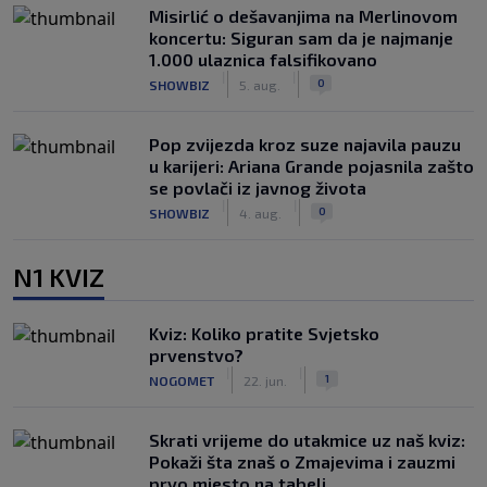
Misirlić o dešavanjima na Merlinovom
koncertu: Siguran sam da je najmanje
1.000 ulaznica falsifikovano
|
|
0
SHOWBIZ
5. aug.
Pop zvijezda kroz suze najavila pauzu
u karijeri: Ariana Grande pojasnila zašto
se povlači iz javnog života
|
|
0
SHOWBIZ
4. aug.
N1 KVIZ
Kviz: Koliko pratite Svjetsko
prvenstvo?
|
|
1
NOGOMET
22. jun.
Skrati vrijeme do utakmice uz naš kviz:
Pokaži šta znaš o Zmajevima i zauzmi
prvo mjesto na tabeli