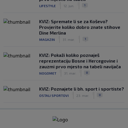
|
|
1
LIFESTYLE
12. jun.
KVIZ: Spremate li se za Koševo?
Provjerite koliko dobro znate stihove
Dine Merlina
|
|
1
MAGAZIN
31. mar.
KVIZ: Pokaži koliko poznaješ
reprezentaciju Bosne i Hercegovine i
zauzmi prvo mjesto na tabeli navijača
|
|
0
NOGOMET
31. mar.
KVIZ: Poznajete li bh. sport i sportiste?
|
|
0
OSTALI SPORTOVI
23. mar.