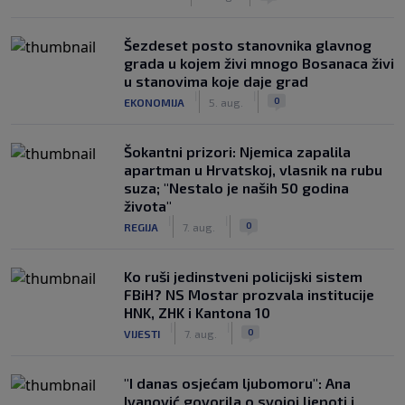
Šezdeset posto stanovnika glavnog
grada u kojem živi mnogo Bosanaca živi
u stanovima koje daje grad
|
|
0
EKONOMIJA
5. aug.
Šokantni prizori: Njemica zapalila
apartman u Hrvatskoj, vlasnik na rubu
suza; "Nestalo je naših 50 godina
života"
|
|
0
REGIJA
7. aug.
Ko ruši jedinstveni policijski sistem
FBiH? NS Mostar prozvala institucije
HNK, ZHK i Kantona 10
|
|
0
VIJESTI
7. aug.
"I danas osjećam ljubomoru": Ana
Ivanović govorila o svojoj ljepoti i