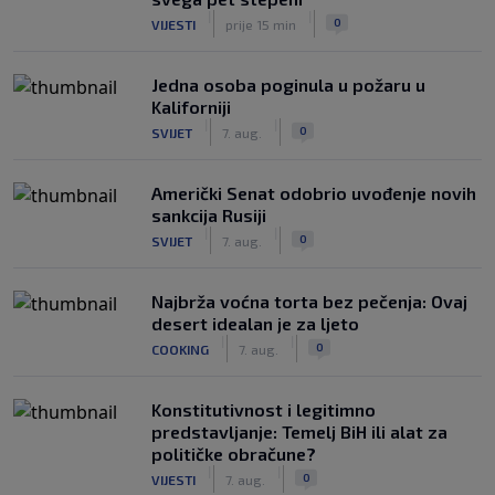
|
|
0
VIJESTI
prije 15 min
Jedna osoba poginula u požaru u
Kaliforniji
|
|
0
SVIJET
7. aug.
Američki Senat odobrio uvođenje novih
sankcija Rusiji
|
|
0
SVIJET
7. aug.
Najbrža voćna torta bez pečenja: Ovaj
desert idealan je za ljeto
|
|
0
COOKING
7. aug.
Konstitutivnost i legitimno
predstavljanje: Temelj BiH ili alat za
političke obračune?
|
|
0
VIJESTI
7. aug.