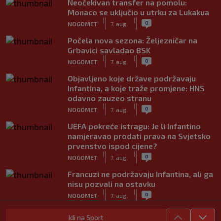
Neočekivan transfer na pomolu:
Monaco se uključio u utrku za Lukakua
|
|
0
NOGOMET
7. aug.
Počela nova sezona: Željezničar na
Grbavici savladao BSK
|
|
0
NOGOMET
7. aug.
Objavljeno koje države podržavaju
Infantina, a koje traže promjene: HNS
odavno zauzeo stranu
|
|
0
NOGOMET
7. aug.
UEFA pokreće istragu: Je li Infantino
namjeravao prodati prava na Svjetsko
prvenstvo ispod cijene?
|
|
0
NOGOMET
7. aug.
Francuzi ne podržavaju Infantina, ali ga
nisu pozvali na ostavku
|
|
0
NOGOMET
7. aug.
Žene će prve osjetiti posljedice, ali
Idi na Sport