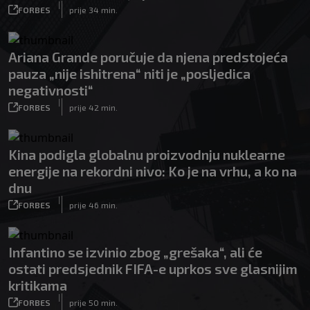
|
FORBES
prije 34 min.
Ariana Grande poručuje da njena predstojeća
pauza „nije ishitrena“ niti je „posljedica
negativnosti“
|
FORBES
prije 42 min.
Kina podigla globalnu proizvodnju nuklearne
energije na rekordni nivo: Ko je na vrhu, a ko na
dnu
|
FORBES
prije 46 min.
Infantino se izvinio zbog „grešaka“, ali će
ostati predsjednik FIFA-e uprkos sve glasnijim
kritikama
|
FORBES
prije 50 min.