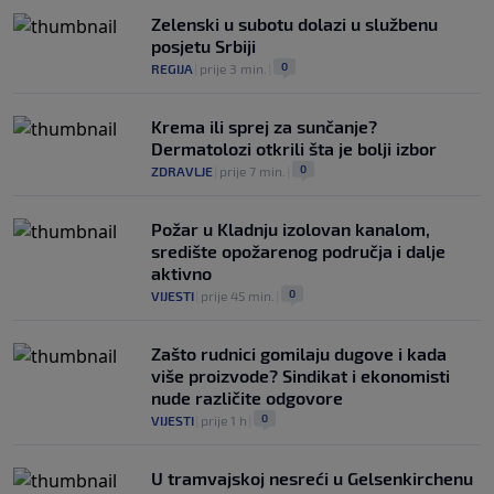
Zelenski u subotu dolazi u službenu
posjetu Srbiji
0
REGIJA
|
prije 3 min.
|
Krema ili sprej za sunčanje?
Dermatolozi otkrili šta je bolji izbor
0
ZDRAVLJE
|
prije 7 min.
|
Požar u Kladnju izolovan kanalom,
središte opožarenog područja i dalje
aktivno
0
VIJESTI
|
prije 45 min.
|
Zašto rudnici gomilaju dugove i kada
više proizvode? Sindikat i ekonomisti
nude različite odgovore
0
VIJESTI
|
prije 1 h
|
U tramvajskoj nesreći u Gelsenkirchenu