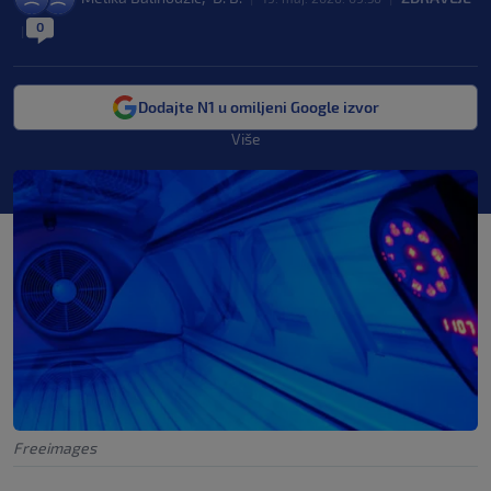
0
|
Dodajte N1 u omiljeni Google izvor
Više
Freeimages