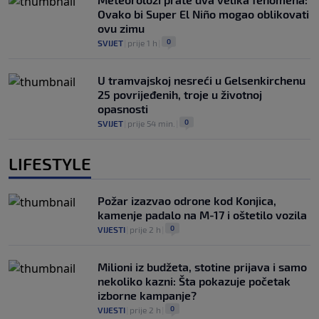
Ovako bi Super El Niño mogao oblikovati
ovu zimu
0
SVIJET
|
prije 1 h
|
U tramvajskoj nesreći u Gelsenkirchenu
25 povrijeđenih, troje u životnoj
opasnosti
0
SVIJET
|
prije 54 min.
|
LIFESTYLE
Požar izazvao odrone kod Konjica,
kamenje padalo na M-17 i oštetilo vozila
0
VIJESTI
|
prije 2 h
|
Milioni iz budžeta, stotine prijava i samo
nekoliko kazni: Šta pokazuje početak
izborne kampanje?
0
VIJESTI
|
prije 2 h
|