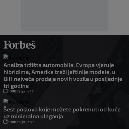
Analiza tržišta automobila: Evropa vjeruje
hibridima, Amerika traži jeftinije modele, u
BiH najveća prodaja novih vozila u posljednje
tri godine
FORBES
|
prije 1 h
Šest poslova koje možete pokrenuti od kuće
uz minimalna ulaganja
FORBES
|
prije 5 h