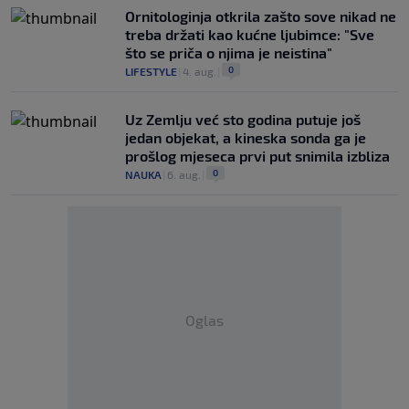
Ornitologinja otkrila zašto sove nikad ne
treba držati kao kućne ljubimce: "Sve
što se priča o njima je neistina"
0
LIFESTYLE
|
4. aug.
|
Uz Zemlju već sto godina putuje još
jedan objekat, a kineska sonda ga je
prošlog mjeseca prvi put snimila izbliza
0
NAUKA
|
6. aug.
|
Oglas