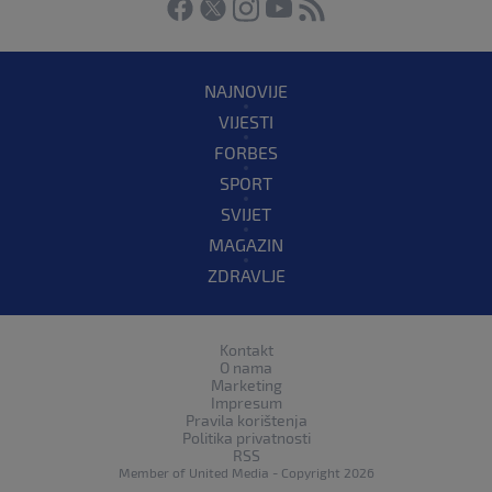
NAJNOVIJE
VIJESTI
FORBES
SPORT
SVIJET
MAGAZIN
ZDRAVLJE
Kontakt
O nama
Marketing
Impresum
Pravila korištenja
Politika privatnosti
RSS
Member of
United Media
- Copyright 2026