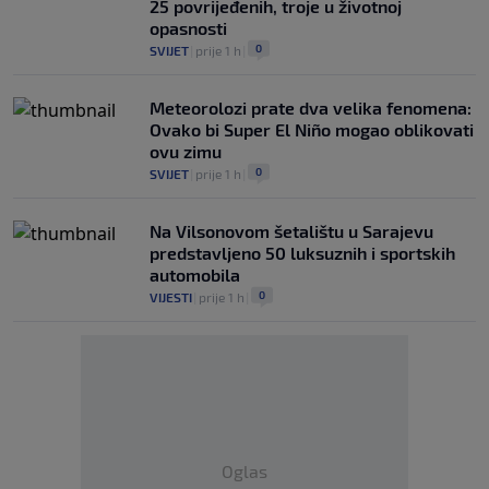
25 povrijeđenih, troje u životnoj
opasnosti
0
SVIJET
|
prije 1 h
|
Meteorolozi prate dva velika fenomena:
Ovako bi Super El Niño mogao oblikovati
ovu zimu
0
SVIJET
|
prije 1 h
|
Na Vilsonovom šetalištu u Sarajevu
predstavljeno 50 luksuznih i sportskih
automobila
0
VIJESTI
|
prije 1 h
|
Oglas