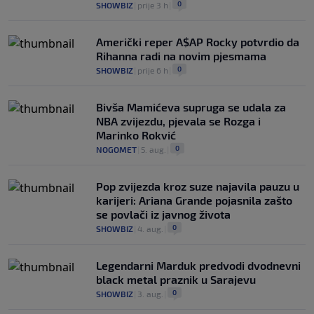
0
SHOWBIZ
|
prije 3 h
|
Američki reper A$AP Rocky potvrdio da
Rihanna radi na novim pjesmama
0
SHOWBIZ
|
prije 6 h
|
Bivša Mamićeva supruga se udala za
NBA zvijezdu, pjevala se Rozga i
Marinko Rokvić
0
NOGOMET
|
5. aug.
|
Pop zvijezda kroz suze najavila pauzu u
karijeri: Ariana Grande pojasnila zašto
se povlači iz javnog života
0
SHOWBIZ
|
4. aug.
|
Legendarni Marduk predvodi dvodnevni
black metal praznik u Sarajevu
0
SHOWBIZ
|
3. aug.
|