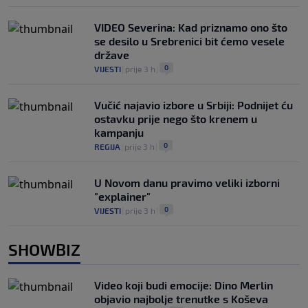
VIDEO Severina: Kad priznamo ono što
se desilo u Srebrenici bit ćemo vesele
države
0
VIJESTI
|
prije 3 h
|
Vučić najavio izbore u Srbiji: Podnijet ću
ostavku prije nego što krenem u
kampanju
0
REGIJA
|
prije 3 h
|
U Novom danu pravimo veliki izborni
"explainer"
0
VIJESTI
|
prije 3 h
|
SHOWBIZ
Video koji budi emocije: Dino Merlin
objavio najbolje trenutke s Koševa