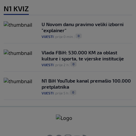
N1 KVIZ
U Novom danu pravimo veliki izborni
"explainer"
0
VIJESTI
|
prije 0 min.
|
Vlada FBiH: 530.000 KM za oblast
kulture i sporta, te vjerske institucije
0
VIJESTI
|
prije 2 h
|
N1 BiH YouTube kanal premašio 100.000
pretplatnika
0
VIJESTI
|
prije 5 h
|