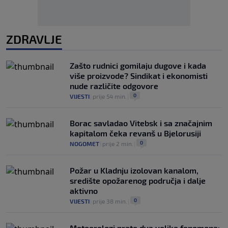
ZDRAVLJE
Zašto rudnici gomilaju dugove i kada
više proizvode? Sindikat i ekonomisti
nude različite odgovore
0
VIJESTI
|
prije 54 min.
|
Borac savladao Vitebsk i sa značajnim
kapitalom čeka revanš u Bjelorusiji
0
NOGOMET
|
prije 2 min.
|
Požar u Kladnju izolovan kanalom,
središte opožarenog područja i dalje
aktivno
0
VIJESTI
|
prije 38 min.
|
Meteorolozi prate dva velika fenomena: