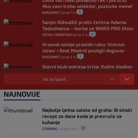
Ako vam treba selektor, pozovite mene!
0
NOGOMET
|
prije 1 h
|
Sanjin Alihodžić protiv čečena Adama
Tadushaeva – borba za WAKO PRO titulu
0
OSTALI SPORTOVI
|
prije 2 h
|
Arsenal ostaje praznih ruku: Vinícius
Júnior i Real Madrid postigli dogovor
0
NOGOMET
|
prije 2 h
|
Slavni klub potresa kriza: Kultni stadion
u Italiji bit će prazan na početku sezone,
navijači objavili rat upravi
Idi na Sport
0
NOGOMET
|
prije 3 h
|
NAJNOVIJE
Izvinjenje s elementima prijetnje i
„gomila slabića“ u UEFA-i
0
NOGOMET
|
prije 3 h
|
Najbolja ljetna salata od graha: Brzinski
recept za dane kada je prevruće za
kuhanje
0
COOKING
|
prije 0 min.
|