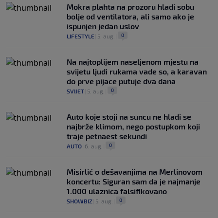
Mokra plahta na prozoru hladi sobu
bolje od ventilatora, ali samo ako je
ispunjen jedan uslov
0
LIFESTYLE
|
5. aug.
|
Na najtoplijem naseljenom mjestu na
svijetu ljudi rukama vade so, a karavan
do prve pijace putuje dva dana
0
SVIJET
|
5. aug.
|
Auto koje stoji na suncu ne hladi se
najbrže klimom, nego postupkom koji
traje petnaest sekundi
0
AUTO
|
6. aug.
|
Misirlić o dešavanjima na Merlinovom
koncertu: Siguran sam da je najmanje
1.000 ulaznica falsifikovano
0
SHOWBIZ
|
5. aug.
|