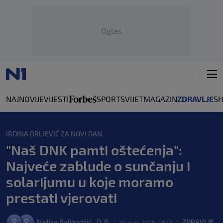
Oglas
NAJNOVIJE
VIJESTI
SPORT
SVIJET
MAGAZIN
ZDRAVLJE
S
IRDINA DRLJEVIĆ ZA NOVI DAN
"Naš DNK pamti oštećenja":
Najveće zablude o sunčanju i
solarijumu u koje moramo
prestati vjerovati
,
Melika Balihodžić
D. B.
ZDRAVLJE
|
19. maj. 2026. 09:56
|