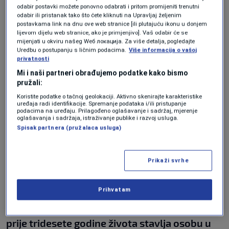
na suncu. Kako je pojasnila, riječ je o opasnom
odabir postavki možete ponovno odabrati i pritom promijeniti trenutni
odabir ili pristanak tako što ćete kliknuti na Upravljaj željenim
mitu.
postavkama link na dnu ove web stranice [ili plutajuću ikonu u donjem
lijevom dijelu web stranice, ako je primjenjivo]. Vaš odabir će se
“U solariju se ne možete pripremiti za sunce.
mijenjati u okviru našeg Wеб локација. Za više detalja, pogledajte
Uredbu o postupanju s ličnim podacima.
Više informacija o vašoj
Opekotine izazivaju UV-B zrake, dok solarij
privatnosti
Mi i naši partneri obrađujemo podatke kako bismo
koristi UV-A svjetlo koje prodire dublje u
pružali:
kožu, uništava kolagen, smanjuje broj ćelija
Koristite podatke o tačnoj geolokaciji. Aktivno skenirajte karakteristike
uređaja radi identifikacije. Spremanje podataka i/ili pristupanje
važnih za imunitet kože i ubrzava
podacima na uređaju. Prilagođeno oglašavanje i sadržaj, mjerenje
oglašavanja i sadržaja, istraživanje publike i razvoj usluga.
fotostarenje”,
objasnila je.
Spisak partnera (pružalaca usluga)
Naglasila je da je solarij svrstan među
Prikaži svrhe
kancerogene i da bi odlazak maloljetnika u
solarij trebalo zabraniti.
Prihvatam
“Solarij je nepotreban. Samo jedan odlazak
prije tridesete godine života stavlja osobu u