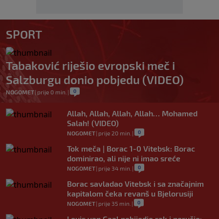
SPORT
Tabaković riješio evropski meč i
Salzburgu donio pobjedu (VIDEO)
0
NOGOMET
|
prije 0 min.
|
Allah, Allah, Allah, Allah… Mohamed
Salah! (VIDEO)
0
NOGOMET
|
prije 20 min.
|
Tok meča | Borac 1-0 Vitebsk: Borac
dominirao, ali nije ni imao sreće
0
NOGOMET
|
prije 34 min.
|
Borac savladao Vitebsk i sa značajnim
kapitalom čeka revanš u Bjelorusiji
0
NOGOMET
|
prije 35 min.
|
Louis van Gaal pobijedio rak i poručio: