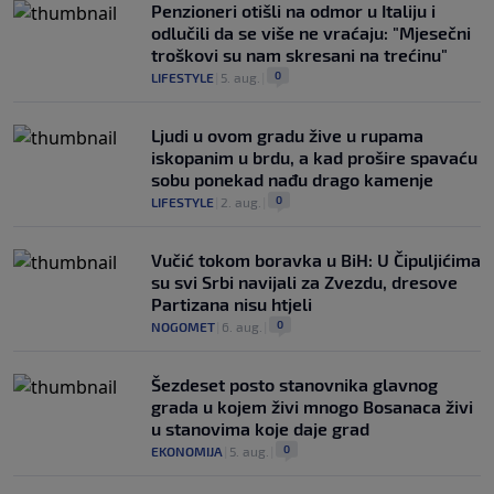
Penzioneri otišli na odmor u Italiju i
odlučili da se više ne vraćaju: "Mjesečni
troškovi su nam skresani na trećinu"
0
LIFESTYLE
|
5. aug.
|
Ljudi u ovom gradu žive u rupama
iskopanim u brdu, a kad prošire spavaću
sobu ponekad nađu drago kamenje
0
LIFESTYLE
|
2. aug.
|
Vučić tokom boravka u BiH: U Čipuljićima
su svi Srbi navijali za Zvezdu, dresove
Partizana nisu htjeli
0
NOGOMET
|
6. aug.
|
Šezdeset posto stanovnika glavnog
grada u kojem živi mnogo Bosanaca živi
u stanovima koje daje grad
0
EKONOMIJA
|
5. aug.
|