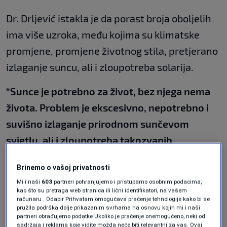
Dr. Drljević istakla je da porast broja oboljelih
ima više uzroka, među kojima su klimatske
promjene, promjene životnog stila, pretjerano
izlaganje suncu, ali i zloupotreba solarija.
“Sunce je potrebno za život, bez njega nema
života. Problem je ekscesivno, nepotrebno i
suvišno izlaganje prirodnom sunčevom
svjetlu, ali i zloupotreba takozvanih
artificijalnih lampi, odnosno solarija”,
kazala je
Brinemo o vašoj privatnosti
Drljević.
Mi i naši
603
partneri pohranjujemo i pristupamo osobnim podacima,
kao što su pretraga web stranica ili lični identifikatori, na vašem
Posebno je upozorila na uvjerenje da solarij
računaru . Odabir Prihvatam omogućava praćenje tehnologije kako bi se
pružila podrška dolje prikazanim svrhama na osnovu kojih mi i naši
može pripremiti kožu za ljetovanje i boravak
partneri obrađujemo podatke Ukoliko je praćenje onemogućeno, neki od
sadržaja i reklama koje vidite možda neće biti relevantni za vas. Ovaj