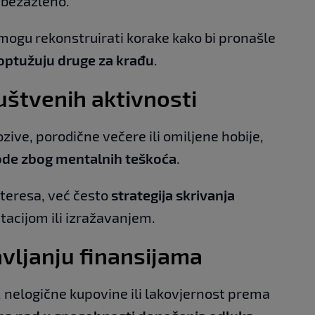
 bezazleno.
ogu rekonstruirati korake kako bi pronašle
optužuju druge za krađu
.
uštvenih aktivnosti
zive, porodične večere ili omiljene hobije,
ode zbog mentalnih teškoća
.
nteresa, već često
strategija skrivanja
acijom ili izražavanjem.
vljanju finansijama
 nelogične kupovine ili lakovjernost prema