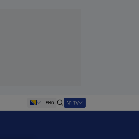
N1 TV
ENG