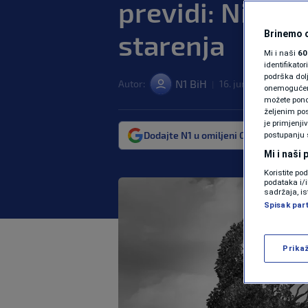
previdi: Nisu 
starenja
Brinemo o
Mi i naši
60
identifikat
podrška dol
N1 BiH
Autor:
16. jun. 2025. 10:03
|
|
onemogućeno,
možete ponov
željenim pos
je primjenji
Dodajte N1 u omiljeni Google izvor
postupanju 
Mi i naši
Koristite po
podataka i/
sadržaja, is
Spisak par
Prika