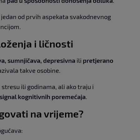
 na
pad u sposobnosti donošenja odluka
.
o jedan od prvih aspekata svakodnevnog
encijom.
ženja i ličnosti
va, sumnjičava, depresivna
ili
pretjerano
kazivala takve osobine.
tresu ili godinama, ali ako traju i
 signal kognitivnih poremećaja
.
govati na vrijeme?
ogućava: