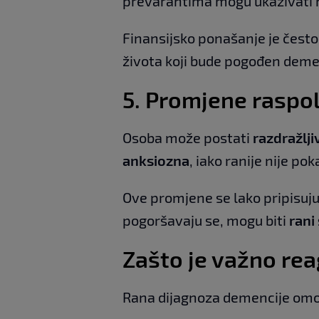
prevarantima mogu ukazivati
Finansijsko ponašanje je čest
života koji bude pogođen dem
5.
Promjene raspolo
Osoba može postati
razdražlji
anksiozna
, iako ranije nije po
Ove promjene se lako pripisuju s
pogoršavaju se, mogu biti
rani
Zašto je važno rea
Rana dijagnoza demencije om