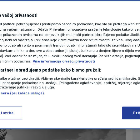
samo znakovi
KOLUMNE
 vašoj privatnosti
3
partneri pohranjujemo i pristupamo osobnim podacima, kao što su pretraga web stran
PODCAST
ori, na vašem računaru . Odabir Prihvatam omogućava praćenje tehnologije kako bi se 
je prikazanim svrhama na osnovu kojih mi i naši partneri obrađujemo podatke Ukoliko
0
ZDRAVLJE
komentara
|
 neki od sadržaja i reklama koje vidite možda neće biti relevantni za vas. Ovaj odab
N1 SPECIJAL
no odabrati i pritom promijeniti trenutni odabir ili pristanak tako što ćete kliknuti na U
tavkama link na dnu ove web stranice [ili plutajuću ikonu u donjem lijevom dijelu we
FENOMENI
vo]. Vaš odabir će se mijenjati u okviru našeg Wеб локација. Za više detalja, pogledaj
Više
s ličnim podacima.
Više informacija o vašoj privatnosti
NEISTRAŽENO
 partneri obrađujemo podatke kako bismo pružali:
datke o tačnoj geolokaciji. Aktivno skenirajte karakteristike uređaja radi identifikacije.
VIRALNO
ili pristupanje podacima na uređaju. Prilagođeno oglašavanje i sadržaj, mjerenje ogl
traživanje publike i razvoj usluga.
tnera (pružalaca usluga)
FOTO
PROMO
ži svrhe
Pri
VIDEO