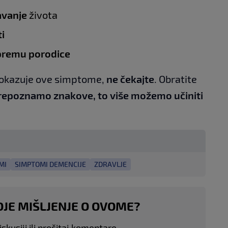
avanje
života
i
ipremu porodice
e pokazuje ove simptome,
ne čekajte
. Obratite
prepoznamo znakove, to više možemo učiniti
MI
SIMPTOMI DEMENCIJE
ZDRAVLJE
OJE MIŠLJENJE O OVOME?
skusiji ili pročitaj komentare