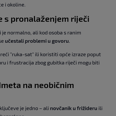
e i okoline.
 s pronalaženjem riječi
 je normalno, ali kod osoba s ranim
se
učestali problemi u govoru
.
reći "ruka-sat" ili koristiti opće izraze poput
u i frustracija zbog gubitka riječi mogu biti
dmeta na neobičnim
ključeve je jedno – ali
novčanik u frižideru
ili