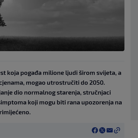
t koja pogađa milione ljudi širom svijeta, a
rocjenama, mogao utrostručiti do 2050.
janje dio normalnog starenja, stručnjaci
simptoma koji mogu biti rana upozorenja na
rimijećeno.