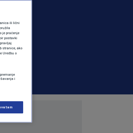
ica ili lični
pružila
 je praćenje
ir postavki
pravljaj
b stranice, ako
te Uredbu o
 Spremanje
ašavanja i
hvatam