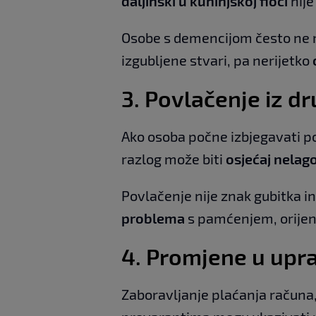
daljinski u kuhinjskoj fioci
nije
Osobe s demencijom često ne m
izgubljene stvari, pa nerijetko
3.
Povlačenje iz dr
Ako osoba počne izbjegavati po
razlog može biti
osjećaj nelag
Povlačenje nije znak gubitka i
problema
s pamćenjem, orijent
4.
Promjene u upra
Zaboravljanje plaćanja računa,