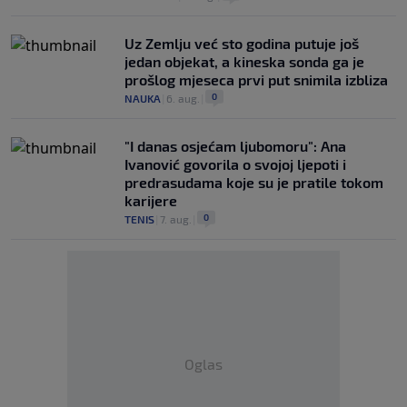
Uz Zemlju već sto godina putuje još
jedan objekat, a kineska sonda ga je
prošlog mjeseca prvi put snimila izbliza
0
NAUKA
|
6. aug.
|
"I danas osjećam ljubomoru": Ana
Ivanović govorila o svojoj ljepoti i
predrasudama koje su je pratile tokom
karijere
0
TENIS
|
7. aug.
|
Oglas