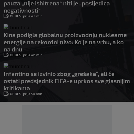
pauza „nije ishitrena“ niti je „posljedica
negativnosti“
FORBES
|
prije 42 min.
Kina podigla globalnu proizvodnju nuklearne
energije na rekordni nivo: Ko je na vrhu, a ko
na dnu
FORBES
|
prije 46 min.
Infantino se izvinio zbog „grešaka“, ali će
ostati predsjednik FIFA-e uprkos sve glasnijim
kritikama
FORBES
|
prije 50 min.