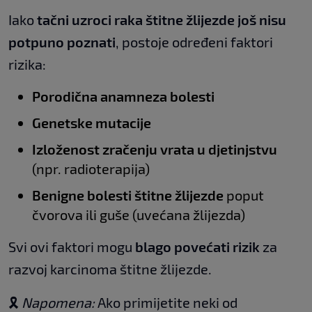
Iako
tačni uzroci raka štitne žlijezde još nisu
potpuno poznati
, postoje određeni faktori
rizika:
Porodična anamneza bolesti
Genetske mutacije
Izloženost zračenju vrata u djetinjstvu
(npr. radioterapija)
Benigne bolesti štitne žlijezde
poput
čvorova ili guše (uvećana žlijezda)
Svi ovi faktori mogu
blago povećati rizik
za
razvoj karcinoma štitne žlijezde.
🎗️
Napomena:
Ako primijetite neki od