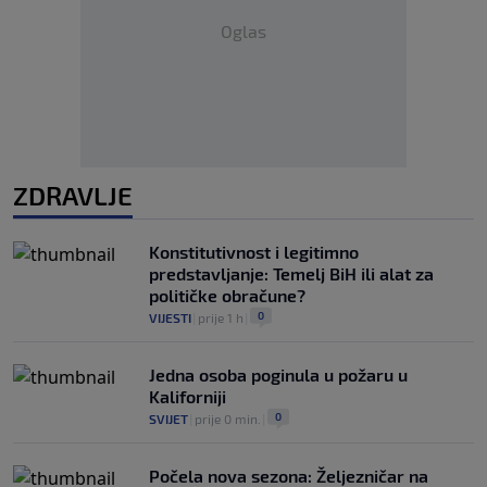
Oglas
ZDRAVLJE
Konstitutivnost i legitimno
predstavljanje: Temelj BiH ili alat za
političke obračune?
0
VIJESTI
|
prije 1 h
|
Jedna osoba poginula u požaru u
Kaliforniji
0
SVIJET
|
prije 0 min.
|
Počela nova sezona: Željezničar na