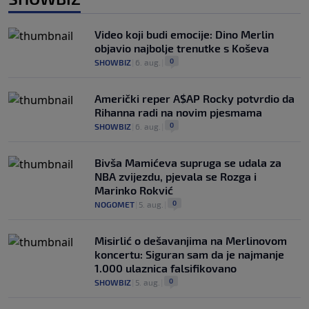
Video koji budi emocije: Dino Merlin
objavio najbolje trenutke s Koševa
0
SHOWBIZ
|
6. aug.
|
Američki reper A$AP Rocky potvrdio da
Rihanna radi na novim pjesmama
0
SHOWBIZ
|
6. aug.
|
Bivša Mamićeva supruga se udala za
NBA zvijezdu, pjevala se Rozga i
Marinko Rokvić
0
NOGOMET
|
5. aug.
|
Misirlić o dešavanjima na Merlinovom
koncertu: Siguran sam da je najmanje
1.000 ulaznica falsifikovano
0
SHOWBIZ
|
5. aug.
|