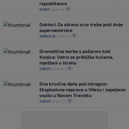
republikance
0
SVIJET
|
prije 1 h
|
Doktori: Za zdravo srce treba jesti dvije
supernamirnice
0
ZDRAVLJE
|
prije 1 h
|
Dramatična borba s požarom kod
Konjica: Vatra se približila kućama,
mještani u strahu
0
VIJESTI
|
prije 2 h
|
Dva krivična djela pod istragom:
Eksplozivna naprava u Vitezu i zapaljeno
vozilo u Novom Travniku
0
VIJESTI
|
prije 2 h
|