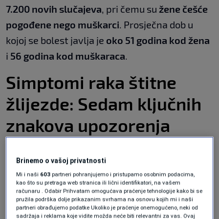
7.200 novih slučajeva
, pri čemu su
žene češće
pogođene nego muškarci
. Prosječna dob u
kojoj se bolest javlja je
oko 51 godina kod žena
i
56 godina kod muškaraca
.
Simptomi raka štitne
žlijezde: Sedam ključnih
znakova upozorenja
Štitna žlijezda je organ koji proizvodi hormone i
Brinemo o vašoj privatnosti
upravlja brojnim metaboličkim procesima u
Mi i naši
603
partneri pohranjujemo i pristupamo osobnim podacima,
tijelu. Rak može nastati iz različitih ćelija
kao što su pretraga web stranica ili lični identifikatori, na vašem
računaru . Odabir Prihvatam omogućava praćenje tehnologije kako bi se
unutar žlijezde, a najčešći oblici su:
pružila podrška dolje prikazanim svrhama na osnovu kojih mi i naši
partneri obrađujemo podatke Ukoliko je praćenje onemogućeno, neki od
sadržaja i reklama koje vidite možda neće biti relevantni za vas. Ovaj