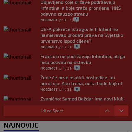
Objavljeno koje države podržavaju
Infantina, a koje traže promjene: HNS
odavno zauzeo stranu
0
NOGOMET
|
prije 1 h
|
UEFA pokreće istragu: Je li Infantino
namjeravao prodati prava na Svjetsko
prvenstvo ispod cijene?
0
NOGOMET
|
prije 2 h
|
Francuzi ne podržavaju Infantina, ali ga
nisu pozvali na ostavku
0
NOGOMET
|
prije 2 h
|
Žene će prve osjetiti posljedice, ali
poručuju: Ako treba, neka bude bojkot
0
NOGOMET
|
prije 3 h
|
Zvanično: Samed Baždar ima novi klub,
zadužio broj sa velikom "težinom"
Idi na Sport
0
NOGOMET
|
prije 5 h
|
Prije nekoliko godina zaludjela je
NAJNOVIJE
internet, a onda nestala iz javnosti: Svi
se pitaju gdje je i šta radi (VIDEO)