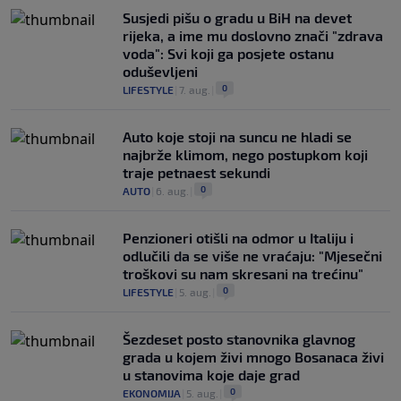
Susjedi pišu o gradu u BiH na devet
rijeka, a ime mu doslovno znači "zdrava
voda": Svi koji ga posjete ostanu
oduševljeni
0
LIFESTYLE
|
7. aug.
|
Auto koje stoji na suncu ne hladi se
najbrže klimom, nego postupkom koji
traje petnaest sekundi
0
AUTO
|
6. aug.
|
Penzioneri otišli na odmor u Italiju i
odlučili da se više ne vraćaju: "Mjesečni
troškovi su nam skresani na trećinu"
0
LIFESTYLE
|
5. aug.
|
Šezdeset posto stanovnika glavnog
grada u kojem živi mnogo Bosanaca živi
u stanovima koje daje grad
0
EKONOMIJA
|
5. aug.
|