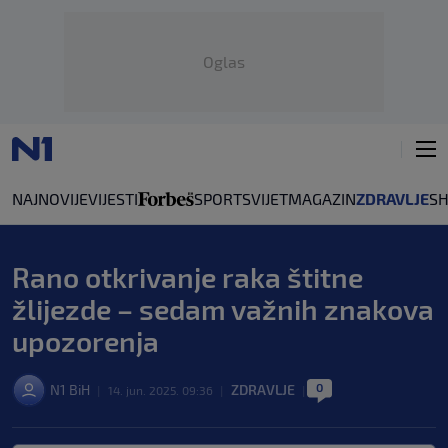
Oglas
NAJNOVIJE
VIJESTI
SPORT
SVIJET
MAGAZIN
ZDRAVLJE
S
Rano otkrivanje raka štitne
žlijezde – sedam važnih znakova
upozorenja
0
N1 BiH
ZDRAVLJE
|
14. jun. 2025. 09:36
|
|