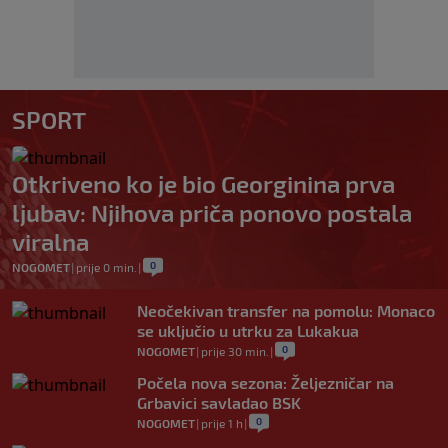
SPORT
Otkriveno ko je bio Georginina prva
ljubav: Njihova priča ponovo postala
viralna
0
NOGOMET
|
prije 0 min.
|
Neočekivan transfer na pomolu: Monaco
se uključio u utrku za Lukakua
0
NOGOMET
|
prije 30 min.
|
Počela nova sezona: Željezničar na
Grbavici savladao BSK
0
NOGOMET
|
prije 1 h
|