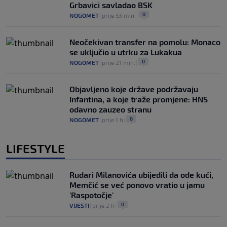
Grbavici savladao BSK
0
NOGOMET
|
prije 53 min.
|
Neočekivan transfer na pomolu: Monaco
se uključio u utrku za Lukakua
0
NOGOMET
|
prije 21 min.
|
Objavljeno koje države podržavaju
Infantina, a koje traže promjene: HNS
odavno zauzeo stranu
0
NOGOMET
|
prije 1 h
|
LIFESTYLE
Rudari Milanovića ubijedili da ode kući,
Memčić se već ponovo vratio u jamu
'Raspotočje'
0
VIJESTI
|
prije 2 h
|