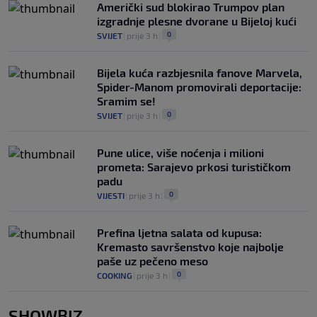
Američki sud blokirao Trumpov plan
izgradnje plesne dvorane u Bijeloj kući
0
SVIJET
|
prije 3 h
|
Bijela kuća razbjesnila fanove Marvela,
Spider-Manom promovirali deportacije:
Sramim se!
0
SVIJET
|
prije 3 h
|
Pune ulice, više noćenja i milioni
prometa: Sarajevo prkosi turističkom
padu
0
VIJESTI
|
prije 3 h
|
Prefina ljetna salata od kupusa:
Kremasto savršenstvo koje najbolje
paše uz pečeno meso
0
COOKING
|
prije 3 h
|
SHOWBIZ