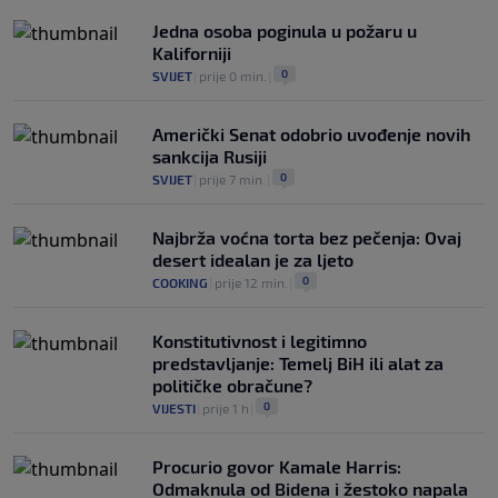
0
OSTALI SPORTOVI
|
prije 5 h
|
Jedna osoba poginula u požaru u
Kaliforniji
0
SVIJET
|
prije 0 min.
|
Američki Senat odobrio uvođenje novih
sankcija Rusiji
0
SVIJET
|
prije 7 min.
|
Najbrža voćna torta bez pečenja: Ovaj
desert idealan je za ljeto
0
COOKING
|
prije 12 min.
|
Konstitutivnost i legitimno
predstavljanje: Temelj BiH ili alat za
političke obračune?
0
VIJESTI
|
prije 1 h
|
Procurio govor Kamale Harris:
Odmaknula od Bidena i žestoko napala