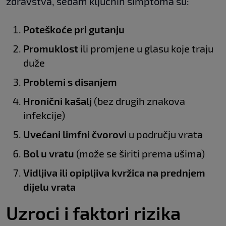
zdravstva, sedam ključnih simptoma su:
Poteškoće pri gutanju
Promuklost
ili promjene u glasu koje traju
duže
Problemi s disanjem
Hronični kašalj
(bez drugih znakova
infekcije)
Uvećani limfni čvorovi
u području vrata
Bol u vratu
(može se širiti prema ušima)
Vidljiva ili opipljiva kvržica na prednjem
dijelu vrata
Uzroci i faktori rizika