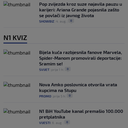
Pop zvijezda kroz suze najavila pauzu u
karijeri: Ariana Grande pojasnila zašto
se povlači iz javnog života
0
SHOWBIZ
|
4. aug.
|
N1 KVIZ
Bijela kuća razbjesnila fanove Marvela,
Spider-Manom promovirali deportacije:
Sramim se!
0
SVIJET
|
prije 1 h
|
Nova Amko poslovnica otvorila vrata
kupcima na Stupu
0
PROMO
|
prije 5 h
|
N1 BiH YouTube kanal premašio 100.000
pretplatnika
0
VIJESTI
|
6. aug.
|