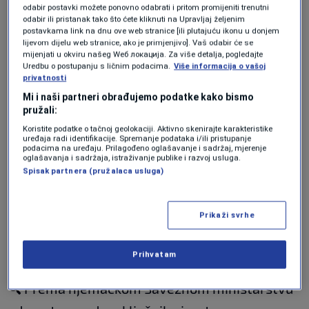
papilarni karcinom
odabir postavki možete ponovno odabrati i pritom promijeniti trenutni
odabir ili pristanak tako što ćete kliknuti na Upravljaj željenim
postavkama link na dnu ove web stranice [ili plutajuću ikonu u donjem
folikularni karcinom
lijevom dijelu web stranice, ako je primjenjivo]. Vaš odabir će se
mijenjati u okviru našeg Wеб локација. Za više detalja, pogledajte
Prema Njemačkom centru za štitnu žlijezdu,
Uredbu o postupanju s ličnim podacima.
Više informacija o vašoj
privatnosti
ovi oblici
sporo napreduju
i
često se mogu
Mi i naši partneri obrađujemo podatke kako bismo
uspješno liječiti ako se otkriju na vrijeme
.
pružali:
Koristite podatke o tačnoj geolokaciji. Aktivno skenirajte karakteristike
uređaja radi identifikacije. Spremanje podataka i/ili pristupanje
U ranoj fazi, rak štitne žlijezde često
ne izaziva
podacima na uređaju. Prilagođeno oglašavanje i sadržaj, mjerenje
oglašavanja i sadržaja, istraživanje publike i razvoj usluga.
nikakve simptome
. Tumori se nerijetko otkriju
Spisak partnera (pružalaca usluga)
slučajno, tokom pregleda ultrazvukom ili
palpacije iz drugih razloga. No, kako tumor
Prikaži svrhe
raste, mogu se javiti simptomi koji ukazuju na
bolest.
Prihvatam
🔍 Prema njemačkom Saveznom ministarstvu