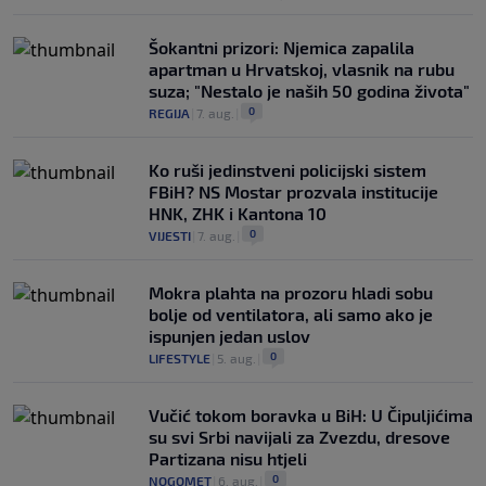
Šokantni prizori: Njemica zapalila
apartman u Hrvatskoj, vlasnik na rubu
suza; "Nestalo je naših 50 godina života"
0
REGIJA
|
7. aug.
|
Ko ruši jedinstveni policijski sistem
FBiH? NS Mostar prozvala institucije
HNK, ZHK i Kantona 10
0
VIJESTI
|
7. aug.
|
Mokra plahta na prozoru hladi sobu
bolje od ventilatora, ali samo ako je
ispunjen jedan uslov
0
LIFESTYLE
|
5. aug.
|
Vučić tokom boravka u BiH: U Čipuljićima
su svi Srbi navijali za Zvezdu, dresove
Partizana nisu htjeli
0
NOGOMET
|
6. aug.
|