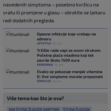
navedenih simptoma – posebno kvržicu na
vratu ili promjene u glasu – obratite se ljekaru
radi dodatnih pregleda.
Opasne infekcije koje vrebaju na
odmoru
LIFESTYLE
|
14. jun.
Tržište rada vapi za ovom strukom:
Početna plaća mladima koji tek
završe školu 1500 eura
EKONOMIJA
|
14. jun.
Ovako se pokazuje manjak vitamina
D: Ove simptome morate prepoznati
ZDRAVLJE
|
14. jun.
Više tema kao što je ova?
RAK ŠTITNE ŽLIJEZDE SIMPTOMI
ŠTITNA ŽLIJEZDA