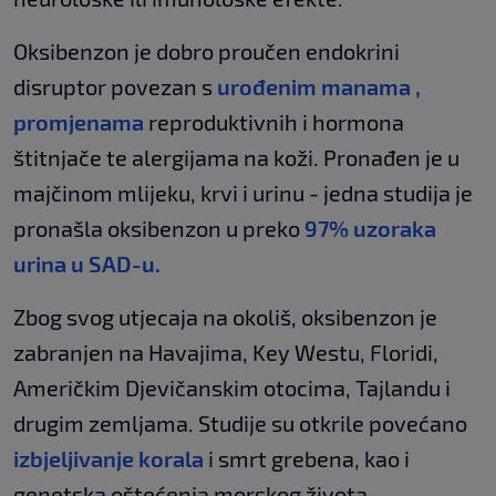
Oksibenzon je dobro proučen endokrini
disruptor povezan s
urođenim manama ,
promjenama
reproduktivnih i hormona
štitnjače te alergijama na koži. Pronađen je u
majčinom mlijeku, krvi i urinu - jedna studija je
pronašla oksibenzon u preko
97% uzoraka
urina u SAD-u.
Zbog svog utjecaja na okoliš, oksibenzon je
zabranjen na Havajima, Key Westu, Floridi,
Američkim Djevičanskim otocima, Tajlandu i
drugim zemljama. Studije su otkrile povećano
izbjeljivanje korala
i smrt grebena, kao i
genetska oštećenja morskog života.