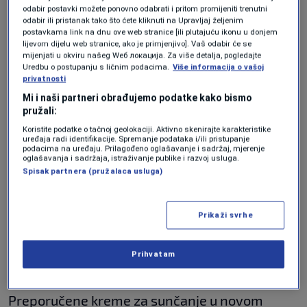
odabir postavki možete ponovno odabrati i pritom promijeniti trenutni
Potrošače često privlače skuplji proizvodi koji
odabir ili pristanak tako što ćete kliknuti na Upravljaj željenim
postavkama link na dnu ove web stranice [ili plutajuću ikonu u donjem
dostižu nivoe SPF-a i do 100+, za koje se tvrdi
lijevom dijelu web stranice, ako je primjenjivo]. Vaš odabir će se
da blokiraju 99% UVB zraka. Ipak, postoji mala
mijenjati u okviru našeg Wеб локација. Za više detalja, pogledajte
Uredbu o postupanju s ličnim podacima.
Više informacija o vašoj
razlika u efikasnosti - jeftinija krema za
privatnosti
Mi i naši partneri obrađujemo podatke kako bismo
sunčanje sa SPF-om 50+ može blokirati 98%
pružali:
zraka, prema izvještaju.
Koristite podatke o tačnoj geolokaciji. Aktivno skenirajte karakteristike
uređaja radi identifikacije. Spremanje podataka i/ili pristupanje
podacima na uređaju. Prilagođeno oglašavanje i sadržaj, mjerenje
Za neke proizvode, SPF brojevi mogu biti i
oglašavanja i sadržaja, istraživanje publike i razvoj usluga.
Spisak partnera (pružalaca usluga)
napuhani.
Recenzirana studija
koju su proveli
naučnici EWG-a otkrila je da kreme za
Prikaži svrhe
sunčanje u prosjeku pružaju samo četvrtinu
UVA zaštite i 59% UVB zaštite navedene na
Prihvatam
etiketama.
Preporučene kreme za sunčanje u novom