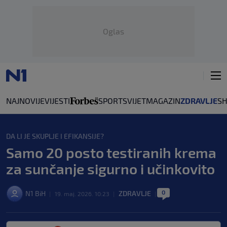
Oglas
NAJNOVIJE
VIJESTI
SPORT
SVIJET
MAGAZIN
ZDRAVLJE
S
DA LI JE SKUPLJE I EFIKANSIJE?
Samo 20 posto testiranih krema
za sunčanje sigurno i učinkovito
0
N1 BiH
ZDRAVLJE
|
19. maj. 2026. 10:23
|
|