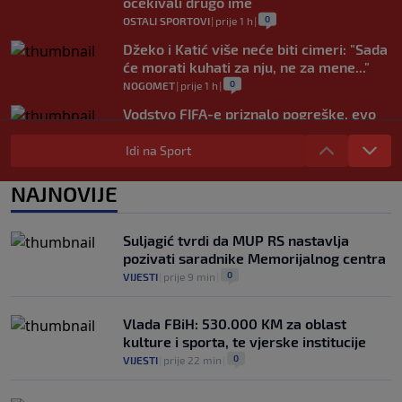
očekivali drugo ime
0
OSTALI SPORTOVI
|
prije 1 h
|
Džeko i Katić više neće biti cimeri: "Sada
će morati kuhati za nju, ne za mene..."
0
NOGOMET
|
prije 1 h
|
Vodstvo FIFA-e priznalo pogreške, evo
kakav je njegov stav prema Infantinu
Idi na Sport
0
NOGOMET
|
prije 2 h
|
Evo šta Sabalenka misli o testiranju pola
NAJNOVIJE
u ženskom tenisu
0
TENIS
|
prije 2 h
|
Suljagić tvrdi da MUP RS nastavlja
pozivati saradnike Memorijalnog centra
0
VIJESTI
|
prije 9 min
|
Vlada FBiH: 530.000 KM za oblast
kulture i sporta, te vjerske institucije
0
VIJESTI
|
prije 22 min
|