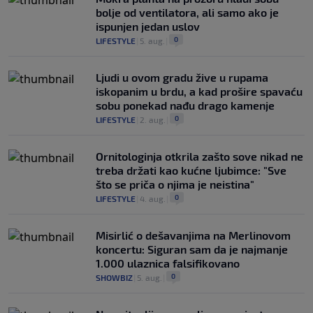
bolje od ventilatora, ali samo ako je
ispunjen jedan uslov
0
LIFESTYLE
|
5. aug.
|
Ljudi u ovom gradu žive u rupama
iskopanim u brdu, a kad prošire spavaću
sobu ponekad nađu drago kamenje
0
LIFESTYLE
|
2. aug.
|
Ornitologinja otkrila zašto sove nikad ne
treba držati kao kućne ljubimce: "Sve
što se priča o njima je neistina"
0
LIFESTYLE
|
4. aug.
|
Misirlić o dešavanjima na Merlinovom
koncertu: Siguran sam da je najmanje
1.000 ulaznica falsifikovano
0
SHOWBIZ
|
5. aug.
|