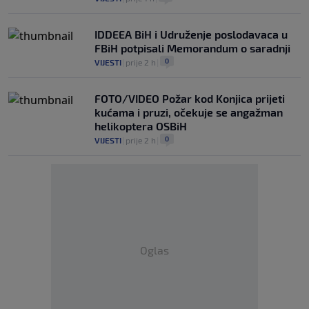
IDDEEA BiH i Udruženje poslodavaca u
FBiH potpisali Memorandum o saradnji
0
VIJESTI
|
prije 2 h
|
FOTO/VIDEO Požar kod Konjica prijeti
kućama i pruzi, očekuje se angažman
helikoptera OSBiH
0
VIJESTI
|
prije 2 h
|
Oglas