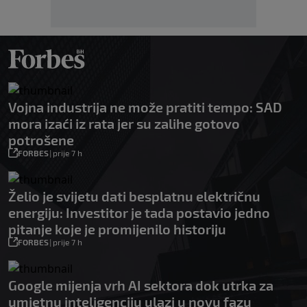
Vojna industrija ne može pratiti tempo: SAD
mora izaći iz rata jer su zalihe gotovo
potrošene
FORBES
|
prije 7 h
Želio je svijetu dati besplatnu električnu
energiju: Investitor je tada postavio jedno
pitanje koje je promijenilo historiju
FORBES
|
prije 7 h
Google mijenja vrh AI sektora dok utrka za
umjetnu inteligenciju ulazi u novu fazu