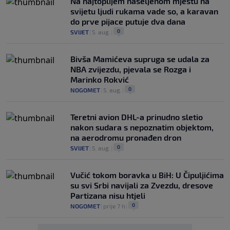
Na najtoplijem naseljenom mjestu na
svijetu ljudi rukama vade so, a karavan
do prve pijace putuje dva dana
0
SVIJET
|
5. aug.
|
Bivša Mamićeva supruga se udala za
NBA zvijezdu, pjevala se Rozga i
Marinko Rokvić
0
NOGOMET
|
5. aug.
|
Teretni avion DHL-a prinudno sletio
nakon sudara s nepoznatim objektom,
na aerodromu pronađen dron
0
SVIJET
|
5. aug.
|
Vučić tokom boravka u BiH: U Čipuljićima
su svi Srbi navijali za Zvezdu, dresove
Partizana nisu htjeli
0
NOGOMET
|
prije 7 h
|