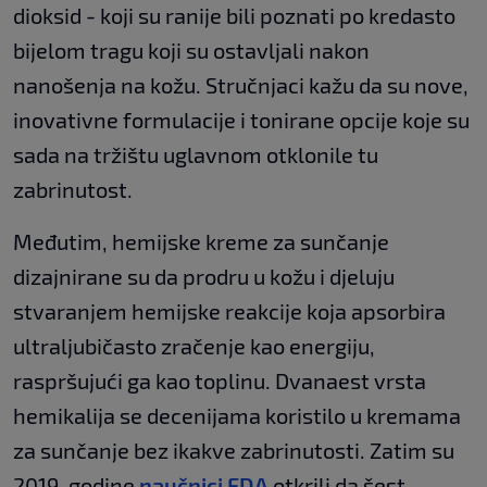
dioksid - koji su ranije bili poznati po kredasto
bijelom tragu koji su ostavljali nakon
nanošenja na kožu. Stručnjaci kažu da su nove,
inovativne formulacije i tonirane opcije koje su
sada na tržištu uglavnom otklonile tu
zabrinutost.
Međutim, hemijske kreme za sunčanje
dizajnirane su da prodru u kožu i djeluju
stvaranjem hemijske reakcije koja apsorbira
ultraljubičasto zračenje kao energiju,
raspršujući ga kao toplinu. Dvanaest vrsta
hemikalija se decenijama koristilo u kremama
za sunčanje bez ikakve zabrinutosti. Zatim su
2019. godine
naučnici FDA
otkrili da šest