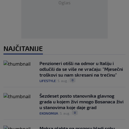
Oglas
NAJČITANIJE
Penzioneri otišli na odmor u Italiju i
odlučili da se više ne vraćaju: "Mjesečni
troškovi su nam skresani na trećinu"
0
LIFESTYLE
|
5. aug.
|
Šezdeset posto stanovnika glavnog
grada u kojem živi mnogo Bosanaca živi
u stanovima koje daje grad
0
EKONOMIJA
|
5. aug.
|
Mokra plahta na prozoru hladi sobu