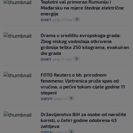
Toplotni val primorao Rumuniju i
Mađarsku na mjere štednje električne
energije
0
SVIJET
|
prije 27 min
|
Drama u središtu evropskoga grada:
Zbog niskog vodostaja otkrivena
grdosija teška 250 kilograma, evakuiran
dio grada
0
SVIJET
|
prije 31 min
|
FOTO Reuters o bh. prirodnom
fenomenu: Vjetrenica pruža spas od
vrućina, u pećini tokom cijele godine 11
stepeni
0
VIJESTI
|
prije 1 h
|
Državljanstvo BiH za osobe od naročite
koristi, u četiri godine odobrena 43
zahtjeva
0
VIJESTI
|
prije 1 h
|