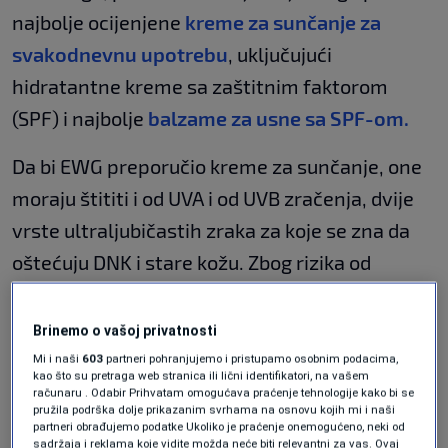
najbolje ocijenjene
kreme za sunčanje za
svakodnevnu upotrebu
, uključujući
hidratantne kreme sa zaštitnim faktorom
(SPF) i najbolje
balzame za usne sa SPF-om.
Da bi EWG preporučio kreme za sunčanje, one
moraju štititi i od UVA i od UVB zračenja, dvije
vrste ultraljubičastih zraka za koje se zna da
oštećuju DNK i stare kožu. Zbog rizika od
udisanja, sprejevi i puderi nisu uključeni.
Proizvođači ne mogu tvrditi da imaju SPF veći
Brinemo o vašoj privatnosti
od 50+ ili koristiti marketinške tvrdnje koje su
Mi i naši
603
partneri pohranjujemo i pristupamo osobnim podacima,
kao što su pretraga web stranica ili lični identifikatori, na vašem
na saveznoj razini zabranjene, poput "
računaru . Odabir Prihvatam omogućava praćenje tehnologije kako bi se
pružila podrška dolje prikazanim svrhama na osnovu kojih mi i naši
vodootporno
".
partneri obrađujemo podatke Ukoliko je praćenje onemogućeno, neki od
sadržaja i reklama koje vidite možda neće biti relevantni za vas. Ovaj