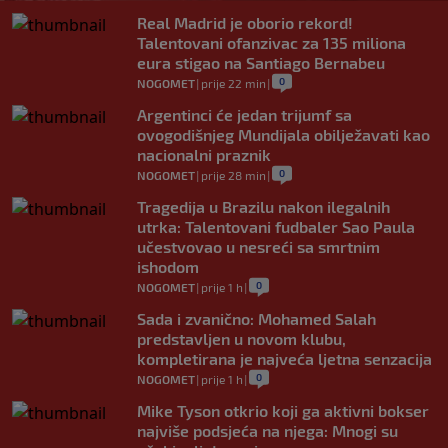
Real Madrid je oborio rekord!
Talentovani ofanzivac za 135 miliona
eura stigao na Santiago Bernabeu
0
NOGOMET
|
prije 22 min
|
Argentinci će jedan trijumf sa
ovogodišnjeg Mundijala obilježavati kao
nacionalni praznik
0
NOGOMET
|
prije 28 min
|
Tragedija u Brazilu nakon ilegalnih
utrka: Talentovani fudbaler Sao Paula
učestvovao u nesreći sa smrtnim
ishodom
0
NOGOMET
|
prije 1 h
|
Sada i zvanično: Mohamed Salah
predstavljen u novom klubu,
kompletirana je najveća ljetna senzacija
0
NOGOMET
|
prije 1 h
|
Mike Tyson otkrio koji ga aktivni bokser
najviše podsjeća na njega: Mnogi su