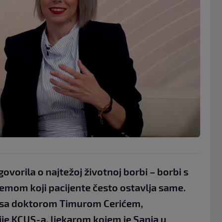
ovorila o najtežoj životnoj borbi – borbi s
temom koji pacijente često ostavlja same.
no sa doktorom Timurom Cerićem,
ije KCUS-a, ljekarom kojem je Sanja u