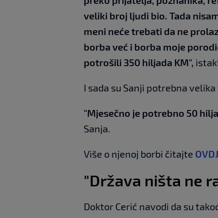
preko prijatelja, poznanika, re
veliki broj ljudi bio. Tada nisa
meni neće trebati da ne prola
borba već i borba moje porodic
potrošili 350 hiljada KM",
istak
I sada su Sanji potrebna velik
"Mjesečno je potrebno 50 hilj
Sanja.
Više o njenoj borbi čitajte
OVD
"Država ništa ne r
Doktor Cerić navodi da su takođe