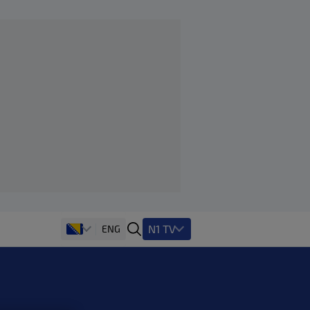
N1 TV
ENG