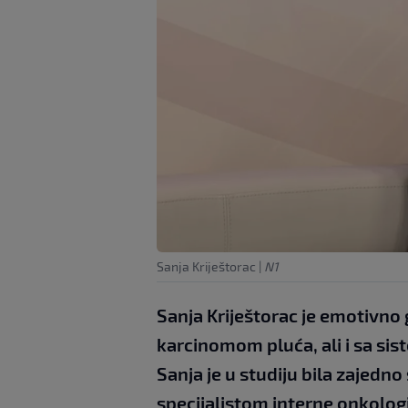
Sanja Kriještorac
|
N1
Sanja Kriještorac je emotivno g
karcinomom pluća, ali i sa sis
Sanja je u studiju bila zajed
specijalistom interne onkolog