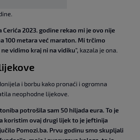
dine.
Cerića 2023. godine rekao mi je ovo nije
a na 100 metara već maraton. Mi trčimo
ne vidimo kraj ni na vidiku",
kazala je ona.
lijekove
onijela i borbu kako pronaći i ogromna
atila neophodne lijekove.
oniba potrošila sam 50 hiljada eura. To je
oristim ovaj drugi lijek to je jeftinija
jučilo Pomozi.ba. Prvu godinu smo skupljali