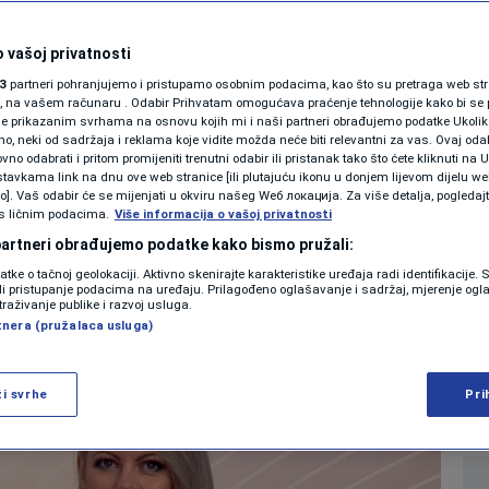
ku sa karcinomom:
KOLUMNE
 lijekove treba
 vašoj privatnosti
3
partneri pohranjujemo i pristupamo osobnim podacima, kao što su pretraga web stran
ad na liječenje
PODCAST
ori, na vašem računaru . Odabir Prihvatam omogućava praćenje tehnologije kako bi se 
je prikazanim svrhama na osnovu kojih mi i naši partneri obrađujemo podatke Ukoliko
.000 KM
 neki od sadržaja i reklama koje vidite možda neće biti relevantni za vas. Ovaj odab
N1 SPECIJAL
no odabrati i pritom promijeniti trenutni odabir ili pristanak tako što ćete kliknuti na U
tavkama link na dnu ove web stranice [ili plutajuću ikonu u donjem lijevom dijelu we
FENOMENI
vo]. Vaš odabir će se mijenjati u okviru našeg Wеб локација. Za više detalja, pogledaj
s ličnim podacima.
Više informacija o vašoj privatnosti
0
. 2026. 10:41
ZDRAVLJE
komentara
|
|
NEISTRAŽENO
 partneri obrađujemo podatke kako bismo pružali:
datke o tačnoj geolokaciji. Aktivno skenirajte karakteristike uređaja radi identifikacije.
VIRALNO
ili pristupanje podacima na uređaju. Prilagođeno oglašavanje i sadržaj, mjerenje ogl
Više
traživanje publike i razvoj usluga.
tnera (pružalaca usluga)
FOTO
PROMO
ži svrhe
Pri
VIDEO