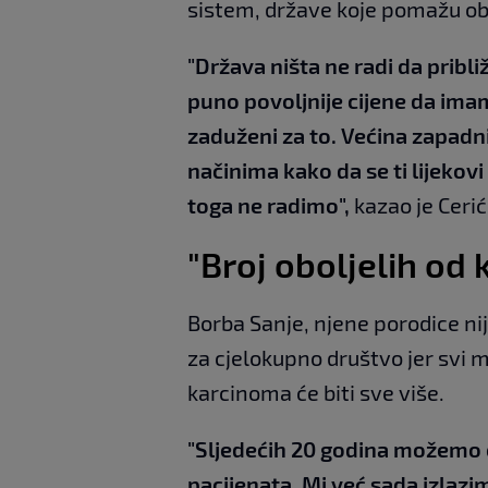
sistem, države koje pomažu ob
"Država ništa ne radi da pribli
puno povoljnije cijene da ima
zaduženi za to. Većina zapadn
načinima kako da se ti lijekovi
toga ne radimo",
kazao je Cerić
"Broj oboljelih od 
Borba Sanje, njene porodice ni
za cjelokupno društvo jer svi m
karcinoma će biti sve više.
"Sljedećih 20 godina možemo 
pacijenata. Mi već sada izlazi