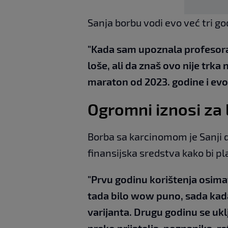
Sanja borbu vodi evo već tri go
"Kada sam upoznala profesora 
loše, ali da znaš ovo nije trk
maraton od 2023. godine i evo 
Ogromni iznosi za 
Borba sa karcinomom je Sanji d
finansijska sredstva kako bi pl
"Prvu godinu korištenja osimat
tada bilo wow puno, sada kada k
varijanta. Drugu godinu se ukl