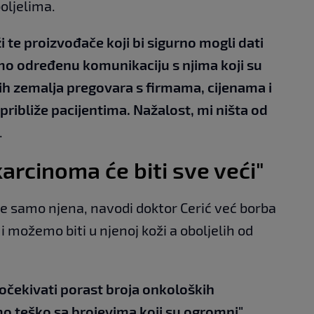
oljelima.
ži te proizvođače koji bi sigurno mogli dati
mo određenu komunikaciju s njima koji su
ih zemalja pregovara s firmama, cijenama i
 približe pacijentima. Nažalost, mi ništa od
.
karcinoma će biti sve veći"
je samo njena, navodi doktor Cerić već borba
i možemo biti u njenoj koži a oboljelih od
očekivati porast broja onkoloških
mo teško sa brojevima koji su ogromni"
,