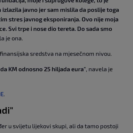
fundacija, moje i suprugove kolege, to je
m izlazila javno jer sam mislila da poslije toga
zim stres javnog eksponiranja. Ovo nije moja
e. Svi trpe i nose dio tereta. Do sada smo
la je ona.
a finansijska sredstva na mjesečnom nivou.
ada KM odnosno 25 hiljada eura"
, navela je
JE
.
adi"
r u svijetu lijekovi skupi, ali da tamo postoji