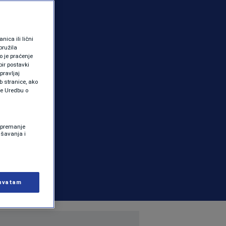
ica ili lični
pružila
 je praćenje
ir postavki
pravljaj
b stranice, ako
te Uredbu o
 Spremanje
ašavanja i
hvatam