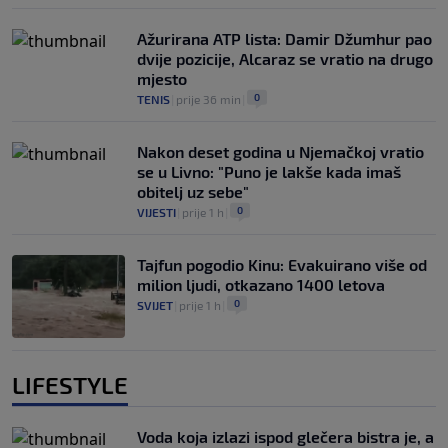
Ažurirana ATP lista: Damir Džumhur pao
dvije pozicije, Alcaraz se vratio na drugo
mjesto
0
TENIS
|
prije 36 min
|
Nakon deset godina u Njemačkoj vratio
se u Livno: "Puno je lakše kada imaš
obitelj uz sebe"
0
VIJESTI
|
prije 1 h
|
Tajfun pogodio Kinu: Evakuirano više od
milion ljudi, otkazano 1400 letova
0
SVIJET
|
prije 1 h
|
LIFESTYLE
Voda koja izlazi ispod glečera bistra je, a