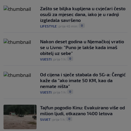
Zašto se biljka kupljena u cvjećari često
osuši za mjesec dana, iako je u radnji
izgledala savršeno
0
LIFESTYLE
|
prije 45 min
|
Nakon deset godina u Njemačkoj vratio
se u Livno: "Puno je lakše kada imaš
obitelj uz sebe"
0
VIJESTI
|
prije 1 h
|
Od cijena i sječe stabala do 5G-a: Čengić
kaže da “ako imate 50 KM, kao da
nemate ništa”
0
VIJESTI
|
prije 1 h
|
Tajfun pogodio Kinu: Evakuirano više od
milion ljudi, otkazano 1400 letova
0
SVIJET
|
prije 1 h
|