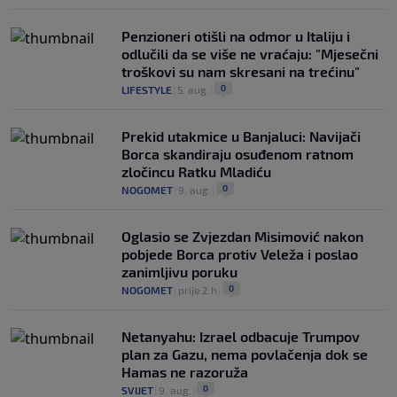
Penzioneri otišli na odmor u Italiju i
odlučili da se više ne vraćaju: "Mjesečni
troškovi su nam skresani na trećinu"
0
LIFESTYLE
|
5. aug.
|
Prekid utakmice u Banjaluci: Navijači
Borca skandiraju osuđenom ratnom
zločincu Ratku Mladiću
0
NOGOMET
|
9. aug.
|
Oglasio se Zvjezdan Misimović nakon
pobjede Borca protiv Veleža i poslao
zanimljivu poruku
0
NOGOMET
|
prije 2 h
|
Netanyahu: Izrael odbacuje Trumpov
plan za Gazu, nema povlačenja dok se
Hamas ne razoruža
0
SVIJET
|
9. aug.
|