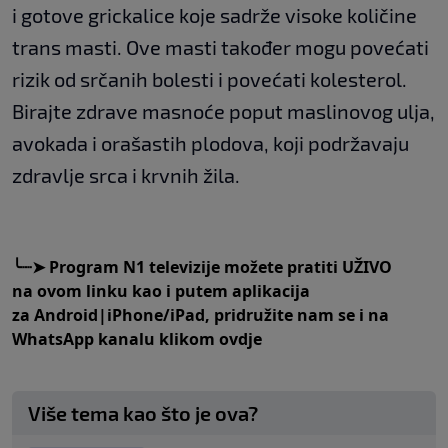
i gotove grickalice koje sadrže visoke količine
trans masti. Ove masti također mogu povećati
rizik od srčanih bolesti i povećati kolesterol.
Birajte zdrave masnoće poput maslinovog ulja,
avokada i orašastih plodova, koji podržavaju
zdravlje srca i krvnih žila.
╰
┈➤
Program N1 televizije možete pratiti UŽIVO
na
ovom linku
kao i putem aplikacija
za
An
droid
|
iPhone/iPad,
pridružite nam se i na
WhatsApp kanalu klikom
ovdje
Više tema kao što je ova?