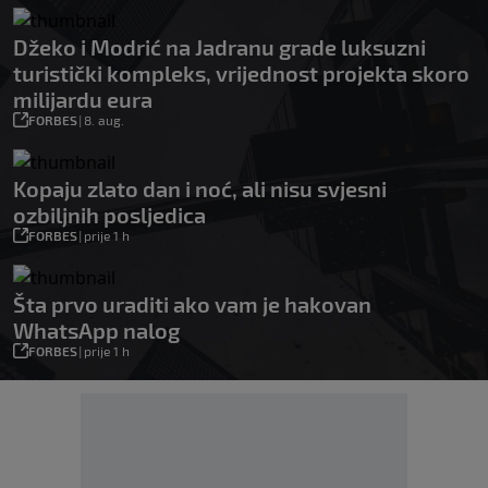
Džeko i Modrić na Jadranu grade luksuzni
turistički kompleks, vrijednost projekta skoro
milijardu eura
FORBES
|
8. aug.
Kopaju zlato dan i noć, ali nisu svjesni
ozbiljnih posljedica
FORBES
|
prije 1 h
Šta prvo uraditi ako vam je hakovan
WhatsApp nalog
FORBES
|
prije 1 h