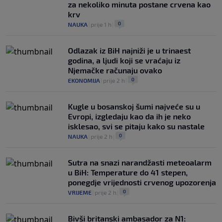
za nekoliko minuta postane crvena kao
krv
0
NAUKA
|
prije 1 h
|
Odlazak iz BiH najniži je u trinaest
godina, a ljudi koji se vraćaju iz
Njemačke računaju ovako
0
EKONOMIJA
|
prije 2 h
|
Kugle u bosanskoj šumi najveće su u
Evropi, izgledaju kao da ih je neko
isklesao, svi se pitaju kako su nastale
0
NAUKA
|
prije 2 h
|
Sutra na snazi narandžasti meteoalarm
u BiH: Temperature do 41 stepen,
ponegdje vrijednosti crvenog upozorenja
0
VRIJEME
|
prije 2 h
|
Bivši britanski ambasador za N1: