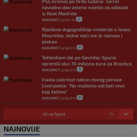
PSG krenuo po Ardu Gülera: Turčin
navodno dao zeleno svjetlo za odlazak
iz Real Madrida
0
NOGOMET
|
prije 1 h
|
Riješena dugogodišnja misterija o Joseu
Mourinhu: Jedne noći me je nazvao i
plakao
0
NOGOMET
|
prije 2 h
|
Tottenham ide po Savinha: Spursi
spremili oko 70 miliona eura za Brazilca
0
NOGOMET
|
prije 2 h
|
Iraola zabrinut nakon novog poraza
Liverpoola: "Ne možemo održati nivo
koji želimo"
0
NOGOMET
|
prije 2 h
|
Vlahović pred velikom odlukom:
Beşiktaş mu nudi 10 miliona eura po
Idi na Sport
sezoni
0
NOGOMET
|
prije 3 h
|
NAJNOVIJE
Kako je Gianni Infantino uspio uništiti