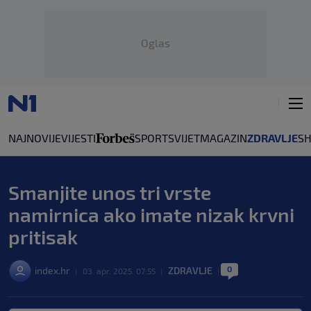
Oglas
NAJNOVIJE
VIJESTI
SPORT
SVIJET
MAGAZIN
ZDRAVLJE
S
Smanjite unos tri vrste
namirnica ako imate nizak krvni
pritisak
0
index.hr
ZDRAVLJE
|
03. apr. 2025. 07:55
|
|