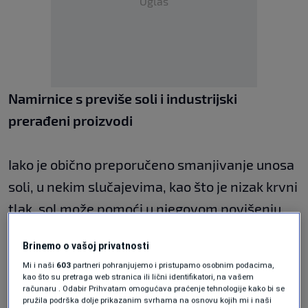
Oglas
Namirnice s previše soli i industrijski
prerađeni proizvodi
Iako je obično preporučeno smanjivanje unosa
soli, u nekim slučajevima, kao što je nizak krvni
tlak, sol može pomoći u njegovom povišenju.
Međutim, prekomjeran unos soli, osobito iz
Brinemo o vašoj privatnosti
industrijski prerađenih namirnica, može imati
Mi i naši
603
partneri pohranjujemo i pristupamo osobnim podacima,
suprotan učinak, povećavajući rizik od visokog
kao što su pretraga web stranica ili lični identifikatori, na vašem
računaru . Odabir Prihvatam omogućava praćenje tehnologije kako bi se
krvnog tlaka i srčanih bolesti.
pružila podrška dolje prikazanim svrhama na osnovu kojih mi i naši