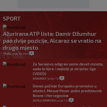
SPORT
Ažurirana ATP lista: Damir Džumhur
pao dvije pozicije, Alcaraz se vratio na
drugo mjesto
0
TENIS
|
prije 36 min
|
Za Sarajevo odigrao samo devet minuta,
sada briljira i najbolji je strijelac lige
(VIDEO)
0
NOGOMET
|
prije 1 h
|
Danas počinje Evropsko prvenstvo u
atletici: Mesud Pezer jedini predstavnik
Bosne i Hercegovine
0
OSTALI SPORTOVI
|
prije 1 h
|