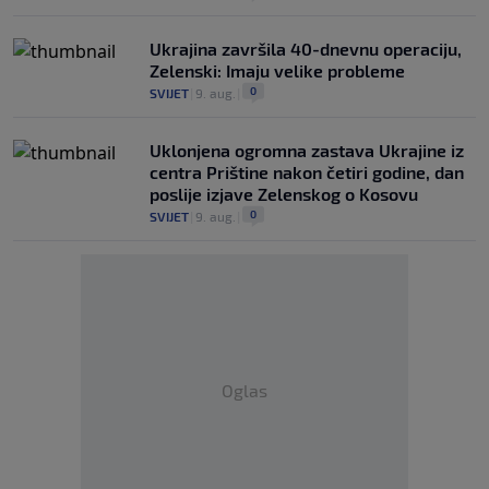
Ukrajina završila 40-dnevnu operaciju,
Zelenski: Imaju velike probleme
0
SVIJET
|
9. aug.
|
Uklonjena ogromna zastava Ukrajine iz
centra Prištine nakon četiri godine, dan
poslije izjave Zelenskog o Kosovu
0
SVIJET
|
9. aug.
|
Oglas