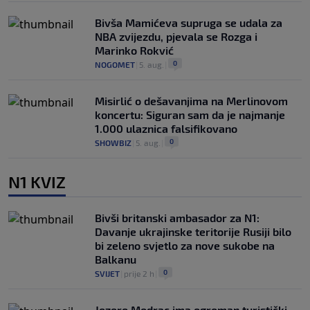
Bivša Mamićeva supruga se udala za
NBA zvijezdu, pjevala se Rozga i
Marinko Rokvić
0
NOGOMET
|
5. aug.
|
Misirlić o dešavanjima na Merlinovom
koncertu: Siguran sam da je najmanje
1.000 ulaznica falsifikovano
0
SHOWBIZ
|
5. aug.
|
N1 KVIZ
Bivši britanski ambasador za N1:
Davanje ukrajinske teritorije Rusiji bilo
bi zeleno svjetlo za nove sukobe na
Balkanu
0
SVIJET
|
prije 2 h
|
Jezero Modrac ima ogroman turistički