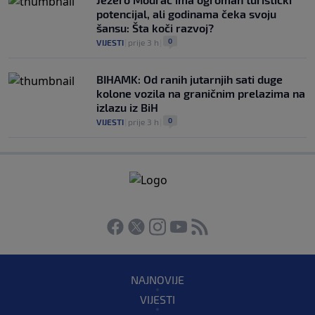
potencijal, ali godinama čeka svoju
šansu: Šta koči razvoj?
0
VIJESTI
|
prije 3 h
|
BIHAMK: Od ranih jutarnjih sati duge
kolone vozila na graničnim prelazima na
izlazu iz BiH
0
VIJESTI
|
prije 3 h
|
NAJNOVIJE
VIJESTI