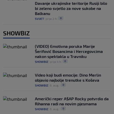
Davanje ukrajinske teritorije Rusiji bilo
bi zeleno svjetlo za nove sukobe na
Balkanu
0
SVIJET
|
prije 2 h
|
SHOWBIZ
(VIDEO) Emotivna poruka Marije
Šerifović Bosancima i Hercegovcima
nakon spektakla u Travniku
0
SHOWBIZ
|
prije 4 h
|
Video koji budi emocije: Dino Merlin
objavio najbolje trenutke s Koševa
0
SHOWBIZ
|
6. aug.
|
Američki reper A$AP Rocky potvrdio da
Rihanna radi na novim pjesmama
0
SHOWBIZ
|
6. aug.
|