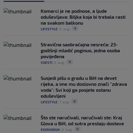
Komarci je ne podnose, a ljude
oduševljava: Biljka koja bi trebala rasti
na svakom balkonu
0
LIFESTYLE
|
9. aug.
|
Stravična saobraćajna nesreća: 23-
godišnji mladić poginuo, jedna osoba
povijeđena
0
VIJESTI
|
9. aug.
|
Susjedi pišu o gradu u BiH na devet
rijeka, a ime mu doslovno znači "zdrava
voda": Svi koji ga posjete ostanu
oduševljeni
0
LIFESTYLE
|
7. aug.
|
Što ste naručivali, naručivali ste: Kraj
Glova u BiH, od sutra prestaju dostave
0
EKONOMIJA
|
9. aug.
|