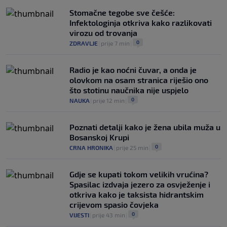
Mundijal: Od fudbala do Trumpa,
Stomačne tegobe sve češće:
milijardi i rata s UEFA-om
Infektologinja otkriva kako razlikovati
0
NOGOMET
|
prije 3 h
|
virozu od trovanja
0
ZDRAVLJE
|
prije 7 min
|
Radio je kao noćni čuvar, a onda je
olovkom na osam stranica riješio ono
što stotinu naučnika nije uspjelo
0
NAUKA
|
prije 12 min
|
Poznati detalji kako je žena ubila muža u
Bosanskoj Krupi
0
CRNA HRONIKA
|
prije 25 min
|
Gdje se kupati tokom velikih vrućina?
Spasilac izdvaja jezero za osvježenje i
otkriva kako je taksista hidrantskim
crijevom spasio čovjeka
0
VIJESTI
|
prije 43 min
|