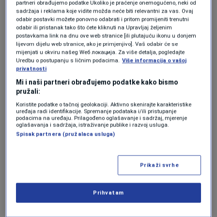
partneri obrađujemo podatke Ukoliko je praćenje onemogućeno, neki od
sadržaja i reklama koje vidite možda neće biti relevantni za vas. Ovaj
odabir postavki možete ponovno odabrati i pritom promijeniti trenutni
Prerađeni proizvodi sadrže visoke količine soli,
odabir ili pristanak tako što ćete kliknuti na Upravljaj željenim
postavkama link na dnu ove web stranice [ili plutajuću ikonu u donjem
koje mogu uzrokovati zadržavanje vode u
lijevom dijelu web stranice, ako je primjenjivo]. Vaš odabir će se
tijelu, što može izazvati oscilacije krvnog tlaka.
mijenjati u okviru našeg Wеб локација. Za više detalja, pogledajte
Uredbu o postupanju s ličnim podacima.
Više informacija o vašoj
Izbjegavajte visokoprerađene proizvode poput
privatnosti
Mi i naši partneri obrađujemo podatke kako bismo
instant juha, brze hrane, čipsa, slanih krekera i
pružali:
konzervi koje često sadrže visok udio soli.
Koristite podatke o tačnoj geolokaciji. Aktivno skenirajte karakteristike
uređaja radi identifikacije. Spremanje podataka i/ili pristupanje
Umjesto njih, usmjerite se na svježe namirnice
podacima na uređaju. Prilagođeno oglašavanje i sadržaj, mjerenje
oglašavanja i sadržaja, istraživanje publike i razvoj usluga.
i cjelovite proizvode koji ne sadrže previše soli.
Spisak partnera (pružalaca usluga)
Rafinirani šećeri
Prikaži svrhe
Prekomjerni unos rafiniranih šećera i
Prihvatam
prerađenih ugljikohidrata (poput bijelog kruha,