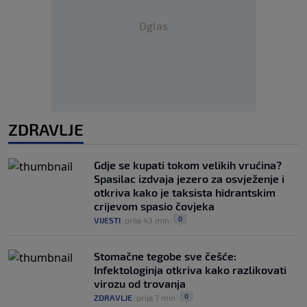
Oglas
ZDRAVLJE
Gdje se kupati tokom velikih vrućina?
Spasilac izdvaja jezero za osvježenje i
otkriva kako je taksista hidrantskim
crijevom spasio čovjeka
0
VIJESTI
|
prije 43 min
|
Stomačne tegobe sve češće:
Infektologinja otkriva kako razlikovati
virozu od trovanja
0
ZDRAVLJE
|
prije 7 min
|