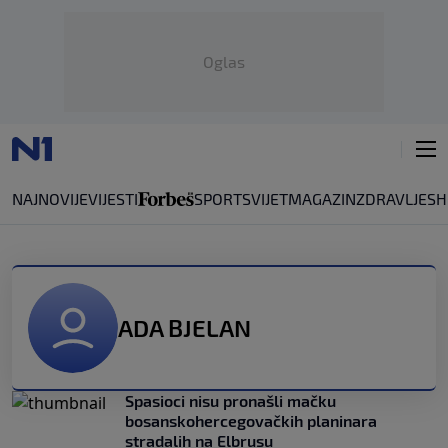
Oglas
NAJNOVIJE
VIJESTI
SPORT
SVIJET
MAGAZIN
ZDRAVLJE
SH
ADA BJELAN
Spasioci nisu pronašli mačku
bosanskohercegovačkih planinara
stradalih na Elbrusu