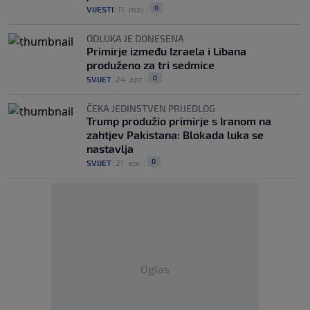
0
VIJESTI
|
11. maj.
|
ODLUKA JE DONESENA
Primirje između Izraela i Libana
produženo za tri sedmice
0
SVIJET
|
24. apr.
|
ČEKA JEDINSTVEN PRIJEDLOG
Trump produžio primirje s Iranom na
zahtjev Pakistana: Blokada luka se
nastavlja
0
SVIJET
|
21. apr.
|
Oglas