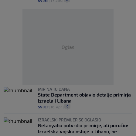
SVIJET
|
17. apr.
|
Oglas
MIR NA 10 DANA
State Department objavio detalje primirja
Izraela i Libana
0
SVIJET
|
16. apr.
|
IZRAELSKI PREMIJER SE OGLASIO
Netanyahu potvrdio primirje, ali poručio:
Izraelska vojska ostaje u Libanu, ne