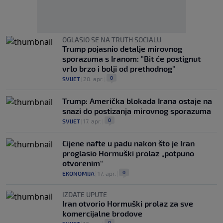
OGLASIO SE NA TRUTH SOCIALU
Trump pojasnio detalje mirovnog
sporazuma s Iranom: "Bit će postignut
vrlo brzo i bolji od prethodnog"
0
SVIJET
|
20. apr.
|
Trump: Američka blokada Irana ostaje na
snazi do postizanja mirovnog sporazuma
0
SVIJET
|
17. apr.
|
Cijene nafte u padu nakon što je Iran
proglasio Hormuški prolaz „potpuno
otvorenim“
0
EKONOMIJA
|
17. apr.
|
IZDATE UPUTE
Iran otvorio Hormuški prolaz za sve
komercijalne brodove
0