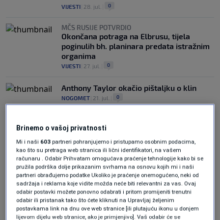
0
VIJESTI
|
28. jul.
|
MČS RUSIJE POTVRDIO
Okončana potraga na Elbrusu, tijela
poginulih bh. planinara predata istražnim
organima
0
VIJESTI
|
27. jul.
|
Anthony Taylor okačio pištaljku o klin
0
NOGOMET
|
21. jul.
|
Brinemo o vašoj privatnosti
Mi i naši
603
partneri pohranjujemo i pristupamo osobnim podacima,
kao što su pretraga web stranica ili lični identifikatori, na vašem
računaru . Odabir Prihvatam omogućava praćenje tehnologije kako bi se
pružila podrška dolje prikazanim svrhama na osnovu kojih mi i naši
Oglas
partneri obrađujemo podatke Ukoliko je praćenje onemogućeno, neki od
sadržaja i reklama koje vidite možda neće biti relevantni za vas. Ovaj
odabir postavki možete ponovno odabrati i pritom promijeniti trenutni
odabir ili pristanak tako što ćete kliknuti na Upravljaj željenim
postavkama link na dnu ove web stranice [ili plutajuću ikonu u donjem
lijevom dijelu web stranice, ako je primjenjivo]. Vaš odabir će se