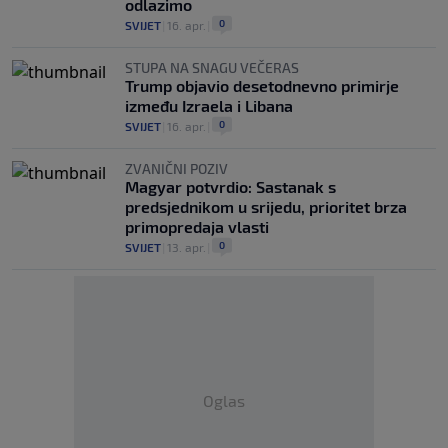
odlazimo
0
SVIJET
|
16. apr.
|
STUPA NA SNAGU VEČERAS
Trump objavio desetodnevno primirje
između Izraela i Libana
0
SVIJET
|
16. apr.
|
ZVANIČNI POZIV
Magyar potvrdio: Sastanak s
predsjednikom u srijedu, prioritet brza
primopredaja vlasti
0
SVIJET
|
13. apr.
|
Oglas