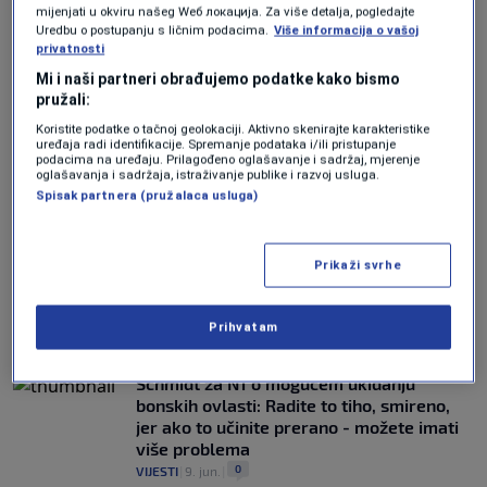
mijenjati u okviru našeg Wеб локација. Za više detalja, pogledajte
Uredbu o postupanju s ličnim podacima.
Više informacija o vašoj
UZNEMIRUJUĆI DETALJI
privatnosti
Katastrofa u Venecueli: Broj žrtava
Mi i naši partneri obrađujemo podatke kako bismo
razornog zemljotresa porastao na 920
pružali:
0
SVIJET
|
26. jun.
|
Koristite podatke o tačnoj geolokaciji. Aktivno skenirajte karakteristike
uređaja radi identifikacije. Spremanje podataka i/ili pristupanje
Trump otkazao planirane zračne udare na
podacima na uređaju. Prilagođeno oglašavanje i sadržaj, mjerenje
oglašavanja i sadržaja, istraživanje publike i razvoj usluga.
Iran: "Postignut dogovor na najvišem
Spisak partnera (pružalaca usluga)
nivou"
0
SVIJET
|
11. jun.
|
Prikaži svrhe
TRUMP ZAPRIJETIO
"Večeras ćemo vrlo snažno pogoditi Iran i
preuzeti kontrolu nad njihovom naftom"
Prihvatam
0
SVIJET
|
11. jun.
|
Schmidt za N1 o mogućem ukidanju
bonskih ovlasti: Radite to tiho, smireno,
jer ako to učinite prerano - možete imati
više problema
0
VIJESTI
|
9. jun.
|