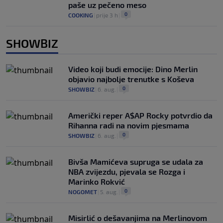
paše uz pečeno meso
0
COOKING
|
prije 3 h
|
SHOWBIZ
Video koji budi emocije: Dino Merlin
objavio najbolje trenutke s Koševa
0
SHOWBIZ
|
6. aug.
|
Američki reper A$AP Rocky potvrdio da
Rihanna radi na novim pjesmama
0
SHOWBIZ
|
6. aug.
|
Bivša Mamićeva supruga se udala za
NBA zvijezdu, pjevala se Rozga i
Marinko Rokvić
0
NOGOMET
|
5. aug.
|
Misirlić o dešavanjima na Merlinovom