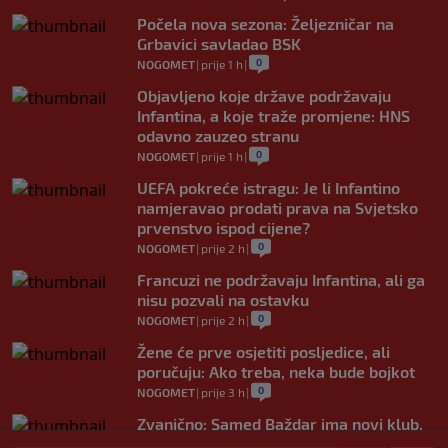
Počela nova sezona: Željezničar na
Grbavici savladao BSK
0
NOGOMET
|
prije 1 h
|
Objavljeno koje države podržavaju
Infantina, a koje traže promjene: HNS
odavno zauzeo stranu
0
NOGOMET
|
prije 1 h
|
UEFA pokreće istragu: Je li Infantino
namjeravao prodati prava na Svjetsko
prvenstvo ispod cijene?
0
NOGOMET
|
prije 2 h
|
Francuzi ne podržavaju Infantina, ali ga
nisu pozvali na ostavku
0
NOGOMET
|
prije 2 h
|
Žene će prve osjetiti posljedice, ali
poručuju: Ako treba, neka bude bojkot
0
NOGOMET
|
prije 3 h
|
Zvanično: Samed Baždar ima novi klub,
zadužio broj sa velikom "težinom"