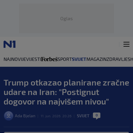
Oglas
NAJNOVIJE
VIJESTI
SPORT
SVIJET
MAGAZIN
ZDRAVLJE
S
Trump otkazao planirane zračne
udare na Iran: "Postignut
dogovor na najvišem nivou"
0
Ada Bjelan
SVIJET
|
11. jun. 2026. 20:26
|
|