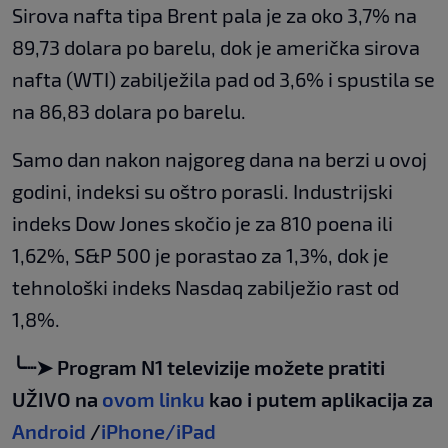
Sirova nafta tipa Brent pala je za oko 3,7% na
89,73 dolara po barelu, dok je američka sirova
nafta (WTI) zabilježila pad od 3,6% i spustila se
na 86,83 dolara po barelu.
Samo dan nakon najgoreg dana na berzi u ovoj
godini, indeksi su oštro porasli. Industrijski
indeks Dow Jones skočio je za 810 poena ili
1,62%, S&P 500 je porastao za 1,3%, dok je
tehnološki indeks Nasdaq zabilježio rast od
1,8%.
╰┈➤ Program N1 televizije možete pratiti
UŽIVO na
ovom linku
kao i putem aplikacija za
Android
/
iPhone/iPad