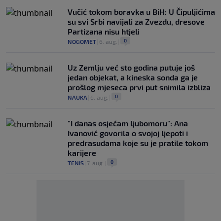
Vučić tokom boravka u BiH: U Čipuljićima
su svi Srbi navijali za Zvezdu, dresove
Partizana nisu htjeli
0
NOGOMET
|
6. aug.
|
Uz Zemlju već sto godina putuje još
jedan objekat, a kineska sonda ga je
prošlog mjeseca prvi put snimila izbliza
0
NAUKA
|
6. aug.
|
"I danas osjećam ljubomoru": Ana
Ivanović govorila o svojoj ljepoti i
predrasudama koje su je pratile tokom
karijere
0
TENIS
|
7. aug.
|