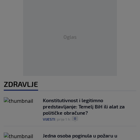
Oglas
ZDRAVLJE
Konstitutivnost i legitimno
predstavljanje: Temelj BiH ili alat za
političke obračune?
0
VIJESTI
|
prije 1 h
|
Jedna osoba poginula u požaru u