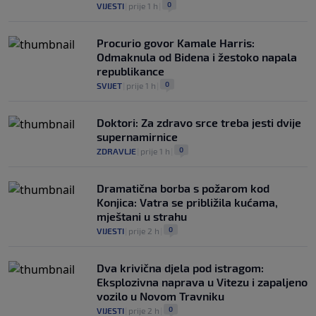
0
VIJESTI
|
prije 1 h
|
Procurio govor Kamale Harris:
Odmaknula od Bidena i žestoko napala
republikance
0
SVIJET
|
prije 1 h
|
Doktori: Za zdravo srce treba jesti dvije
supernamirnice
0
ZDRAVLJE
|
prije 1 h
|
Dramatična borba s požarom kod
Konjica: Vatra se približila kućama,
mještani u strahu
0
VIJESTI
|
prije 2 h
|
Dva krivična djela pod istragom:
Eksplozivna naprava u Vitezu i zapaljeno
vozilo u Novom Travniku
0
VIJESTI
|
prije 2 h
|