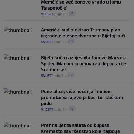
Memčić se već ponovo vratio u jamu
'Raspotočje'
0
VIJESTI
|
prije 2 h
|
Američki sud blokirao Trumpov plan
izgradnje plesne dvorane u Bijeloj kući
0
SVIJET
|
prije 3 h
|
Bijela kuća razbjesnila fanove Marvela,
Spider-Manom promovirali deportacije:
Sramim se!
0
SVIJET
|
prije 3 h
|
Pune ulice, više noćenja i milioni
prometa: Sarajevo prkosi turističkom
padu
0
VIJESTI
|
prije 3 h
|
Prefina ljetna salata od kupusa:
Kremasto savršenstvo koje najbolje