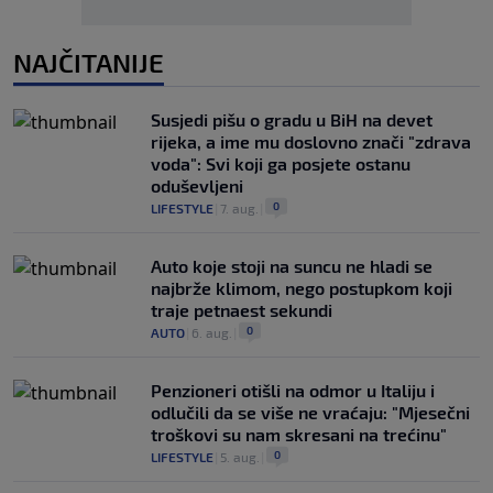
NAJČITANIJE
Susjedi pišu o gradu u BiH na devet
rijeka, a ime mu doslovno znači "zdrava
voda": Svi koji ga posjete ostanu
oduševljeni
0
LIFESTYLE
|
7. aug.
|
Auto koje stoji na suncu ne hladi se
najbrže klimom, nego postupkom koji
traje petnaest sekundi
0
AUTO
|
6. aug.
|
Penzioneri otišli na odmor u Italiju i
odlučili da se više ne vraćaju: "Mjesečni
troškovi su nam skresani na trećinu"
0
LIFESTYLE
|
5. aug.
|