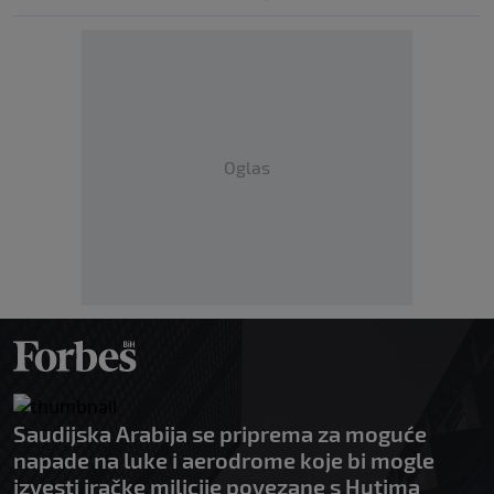
Oglas
Saudijska Arabija se priprema za moguće
napade na luke i aerodrome koje bi mogle
izvesti iračke milicije povezane s Hutima