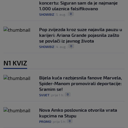
koncertu: Siguran sam da je najmanje
1.000 ulaznica falsifikovano
0
SHOWBIZ
|
5. aug.
|
Pop zvijezda kroz suze najavila pauzu u
karijeri: Ariana Grande pojasnila zašto
se povlači iz javnog života
0
SHOWBIZ
|
4. aug.
|
N1 KVIZ
Bijela kuća razbjesnila fanove Marvela,
Spider-Manom promovirali deportacije:
Sramim se!
0
SVIJET
|
prije 1 h
|
Nova Amko poslovnica otvorila vrata
kupcima na Stupu
0
PROMO
|
prije 5 h
|