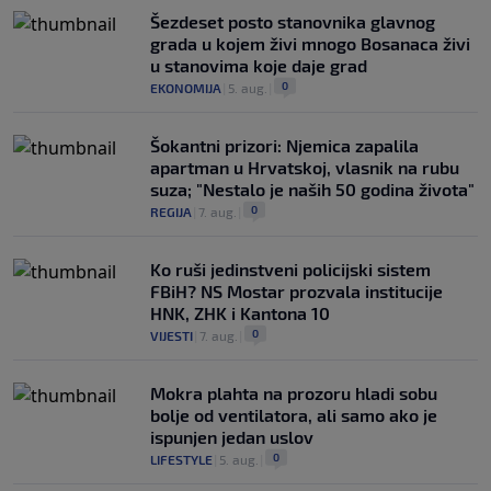
Šezdeset posto stanovnika glavnog
grada u kojem živi mnogo Bosanaca živi
u stanovima koje daje grad
0
EKONOMIJA
|
5. aug.
|
Šokantni prizori: Njemica zapalila
apartman u Hrvatskoj, vlasnik na rubu
suza; "Nestalo je naših 50 godina života"
0
REGIJA
|
7. aug.
|
Ko ruši jedinstveni policijski sistem
FBiH? NS Mostar prozvala institucije
HNK, ZHK i Kantona 10
0
VIJESTI
|
7. aug.
|
Mokra plahta na prozoru hladi sobu
bolje od ventilatora, ali samo ako je
ispunjen jedan uslov
0
LIFESTYLE
|
5. aug.
|