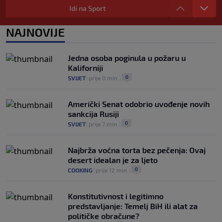
Idi na Sport
0
NOGOMET
|
prije 5 h
|
Prije nekoliko godina zaludjela je
NAJNOVIJE
internet, a onda nestala iz javnosti: Svi
se pitaju gdje je i šta radi (VIDEO)
0
OSTALI SPORTOVI
|
prije 5 h
|
Jedna osoba poginula u požaru u
Kaliforniji
0
SVIJET
|
prije 0 min.
|
Američki Senat odobrio uvođenje novih
sankcija Rusiji
0
SVIJET
|
prije 7 min.
|
Najbrža voćna torta bez pečenja: Ovaj
desert idealan je za ljeto
0
COOKING
|
prije 12 min.
|
Konstitutivnost i legitimno
predstavljanje: Temelj BiH ili alat za
političke obračune?