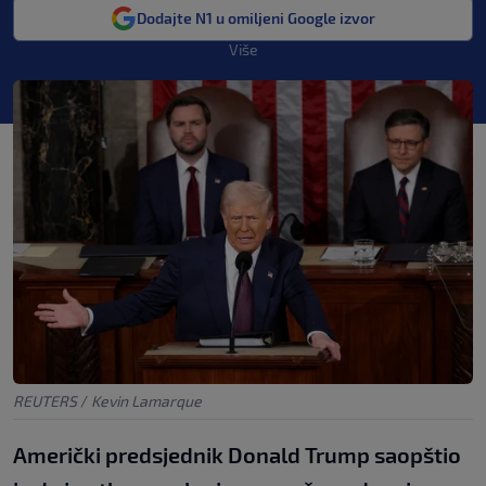
Dodajte N1 u omiljeni Google izvor
Više
REUTERS
/
Kevin Lamarque
Američki predsjednik Donald Trump saopštio