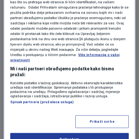
kao što su pretraga web stranica ili lični identifikatori, na vašem
upozorile na prijetnje iranskih
računaru . Odabir Prihvatam omogućava praćenje tehnologije kako bi se
sigurnosnih službi
pružila podrška dolje prikazanim svrhama na osnovu kojih mi i naši
SVIJET
|
11. jun.
partneri obrađujemo podatke Ukoliko je praćenje onemogućeno, neki od
sadržaja i reklama koje vidite možda neće biti relevantni za vas. Ovaj
"Večeras ćemo vrlo snažno pogoditi
odabir postavki možete ponovno odabrati i pritom promijeniti trenutni
Iran i preuzeti kontrolu nad njihovom
odabir ili pristanak tako što ćete kliknuti na Upravljaj željenim
naftom"
postavkama link na dnu ove web stranice [ili plutajuću ikonu u donjem
SVIJET
|
11. jun.
lijevom dijelu web stranice, ako je primjenjivo]. Vaš odabir će se
mijenjati u okviru našeg Wеб локација. Za više detalja, pogledajte
Uredbu o postupanju s ličnim podacima.
Više informacija o vašoj
privatnosti
Trump je istakao da su detalji i konačne tačke
Mi i naši partneri obrađujemo podatke kako bismo
potencijalnog sporazuma odobreni od strane
pružali:
svih uključenih aktera. Kao zemlje koje su dale
Koristite podatke o tačnoj geolokaciji. Aktivno skenirajte karakteristike
uređaja radi identifikacije. Spremanje podataka i/ili pristupanje
odobrenje naveo je:
podacima na uređaju. Prilagođeno oglašavanje i sadržaj, mjerenje
oglašavanja i sadržaja, istraživanje publike i razvoj usluga.
Spisak partnera (pružalaca usluga)
Sjedinjene Američke Države
Izrael
Prikaži svrhe
Saudijsku Arabiju