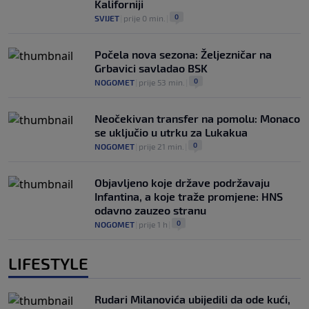
Kaliforniji
0
SVIJET
|
prije 0 min.
|
Počela nova sezona: Željezničar na
Grbavici savladao BSK
0
NOGOMET
|
prije 53 min.
|
Neočekivan transfer na pomolu: Monaco
se uključio u utrku za Lukakua
0
NOGOMET
|
prije 21 min.
|
Objavljeno koje države podržavaju
Infantina, a koje traže promjene: HNS
odavno zauzeo stranu
0
NOGOMET
|
prije 1 h
|
LIFESTYLE
Rudari Milanovića ubijedili da ode kući,