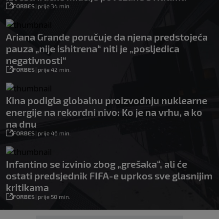
FORBES
|
prije 34 min.
Ariana Grande poručuje da njena predstojeća
pauza „nije ishitrena“ niti je „posljedica
negativnosti“
FORBES
|
prije 42 min.
Kina podigla globalnu proizvodnju nuklearne
energije na rekordni nivo: Ko je na vrhu, a ko
na dnu
FORBES
|
prije 46 min.
Infantino se izvinio zbog „grešaka“, ali će
ostati predsjednik FIFA-e uprkos sve glasnijim
kritikama
FORBES
|
prije 50 min.