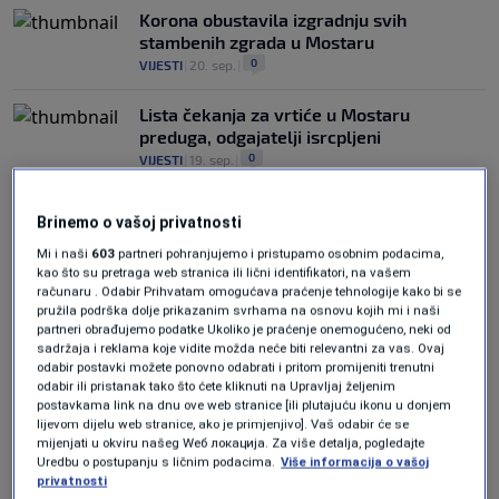
Korona obustavila izgradnju svih
stambenih zgrada u Mostaru
0
VIJESTI
|
20. sep.
|
Lista čekanja za vrtiće u Mostaru
preduga, odgajatelji isrcpljeni
0
VIJESTI
|
19. sep.
|
Brinemo o vašoj privatnosti
Mi i naši
603
partneri pohranjujemo i pristupamo osobnim podacima,
kao što su pretraga web stranica ili lični identifikatori, na vašem
računaru . Odabir Prihvatam omogućava praćenje tehnologije kako bi se
pružila podrška dolje prikazanim svrhama na osnovu kojih mi i naši
Oglas
partneri obrađujemo podatke Ukoliko je praćenje onemogućeno, neki od
sadržaja i reklama koje vidite možda neće biti relevantni za vas. Ovaj
odabir postavki možete ponovno odabrati i pritom promijeniti trenutni
odabir ili pristanak tako što ćete kliknuti na Upravljaj željenim
postavkama link na dnu ove web stranice [ili plutajuću ikonu u donjem
lijevom dijelu web stranice, ako je primjenjivo]. Vaš odabir će se
mijenjati u okviru našeg Wеб локација. Za više detalja, pogledajte
Uredbu o postupanju s ličnim podacima.
Više informacija o vašoj
privatnosti
Školarci pograničnih dijelova BiH ispaštaju