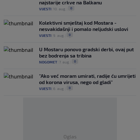
najstarije crkve na Balkanu
0
VIJESTI
|
10. aug.
|
Kolektivni smještaj kod Mostara -
nesvakidašnji i pomalo neljudski uslovi
0
VIJESTI
|
9. aug.
|
U Mostaru ponovo gradski derbi, ovaj put
bez bodrenja sa tribina
0
NOGOMET
|
7. aug.
|
"Ako već moram umirati, radije ću umrijeti
od korona virusa, nego od gladi"
0
VIJESTI
|
6. aug.
|
Oglas