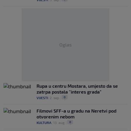
Oglas
Rupa u centru Mostara, umjesto da se
zatrpa postala "interes grada"
0
VIJESTI
|
2. sep.
|
Filmovi SFF-a u gradu na Neretvi pod
otvorenim nebom
0
KULTURA
|
13. aug.
|