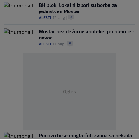
BH blok: Lokalni izbori su borba za
jedinstven Mostar
0
VIJESTI
|
12. aug.
|
Mostar bez dežurne apoteke, problem je -
novac
0
VIJESTI
|
11. aug.
|
Oglas
Ponovo bi se mogla čuti zvona sa nekada