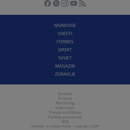
NAJNOVIJE
VIJESTI
FORBES
SPORT
SVIJET
MAGAZIN
ZDRAVLJE
Kontakt
O nama
Marketing
Impresum
Pravila korištenja
Politika privatnosti
RSS
Member of
United Media
- Copyright 2026