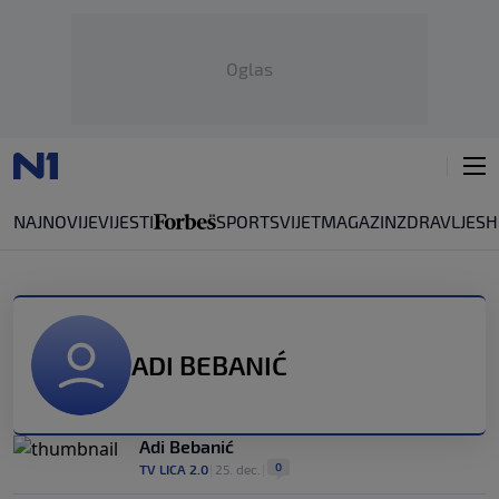
Oglas
NAJNOVIJE
VIJESTI
SPORT
SVIJET
MAGAZIN
ZDRAVLJE
SH
ADI BEBANIĆ
Adi Bebanić
0
TV LICA 2.0
|
25. dec.
|