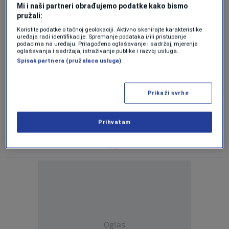
zbog zatvorenih granica
Mi i naši partneri obrađujemo podatke kako bismo
0
pružali:
VIJESTI
|
15. sep.
|
Koristite podatke o tačnoj geolokaciji. Aktivno skenirajte karakteristike
uređaja radi identifikacije. Spremanje podataka i/ili pristupanje
Čović: Razgovori dobri za Izetbegovića, da
podacima na uređaju. Prilagođeno oglašavanje i sadržaj, mjerenje
se zasjene problemi u SDA
oglašavanja i sadržaja, istraživanje publike i razvoj usluga.
0
VIJESTI
|
14. sep.
|
Spisak partnera (pružalaca usluga)
Hoće li 'novo normalno' u Hercegovini
uvijek biti u potpunosti nejasno?
Prikaži svrhe
0
VIJESTI
|
11. sep.
|
Prihvatam
Palmerova poruka Mostarcima, ali i
strankama: Tu smo, pratit ćemo izbore
0
VIJESTI
|
10. sep.
|
Oglas