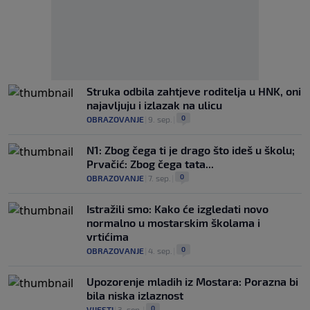
Struka odbila zahtjeve roditelja u HNK, oni
najavljuju i izlazak na ulicu
0
OBRAZOVANJE
|
9. sep.
|
N1: Zbog čega ti je drago što ideš u školu;
Prvačić: Zbog čega tata...
0
OBRAZOVANJE
|
7. sep.
|
Istražili smo: Kako će izgledati novo
normalno u mostarskim školama i
vrtićima
0
OBRAZOVANJE
|
4. sep.
|
Upozorenje mladih iz Mostara: Porazna bi
bila niska izlaznost
0
VIJESTI
|
3. sep.
|