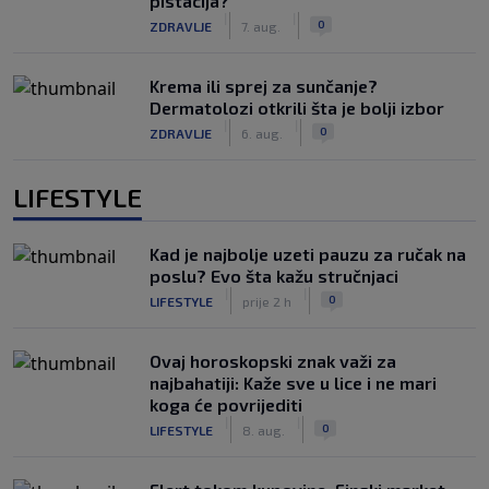
pistacija?
|
|
0
ZDRAVLJE
7. aug.
Krema ili sprej za sunčanje?
Dermatolozi otkrili šta je bolji izbor
|
|
0
ZDRAVLJE
6. aug.
LIFESTYLE
Kad je najbolje uzeti pauzu za ručak na
poslu? Evo šta kažu stručnjaci
|
|
0
LIFESTYLE
prije 2 h
Ovaj horoskopski znak važi za
najbahatiji: Kaže sve u lice i ne mari
koga će povrijediti
|
|
0
LIFESTYLE
8. aug.