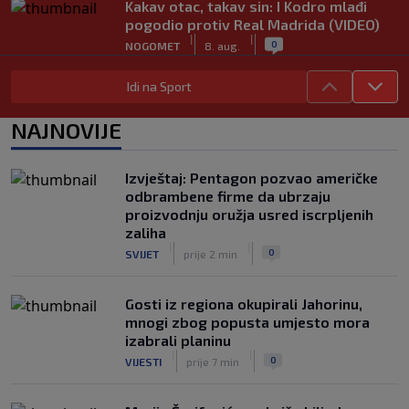
Kakav otac, takav sin: I Kodro mlađi
pogodio protiv Real Madrida (VIDEO)
|
|
0
NOGOMET
8. aug.
Sudija dosjetljivim komentarom
Idi na Sport
nasmijao publiku nakon žalbe tenisera
(VIDEO)
NAJNOVIJE
|
|
0
TENIS
8. aug.
Haos u Irskoj: Navijač utrčao na teren i
Izvještaj: Pentagon pozvao američke
nasrnuo na gostujuće fudbalere
odbrambene firme da ubrzaju
(VIDEO)
proizvodnju oružja usred iscrpljenih
|
|
0
NOGOMET
8. aug.
zaliha
|
|
0
SVIJET
prije 2 min
Gosti iz regiona okupirali Jahorinu,
mnogi zbog popusta umjesto mora
izabrali planinu
|
|
0
VIJESTI
prije 7 min