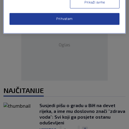
Prikaži svrhe
Prihvatam
Oglas
NAJČITANIJE
Susjedi pišu o gradu u BiH na devet
rijeka, a ime mu doslovno znači "zdrava
voda": Svi koji ga posjete ostanu
oduševljeni
|
|
0