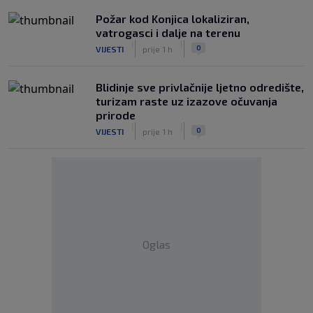
Požar kod Konjica lokaliziran,
vatrogasci i dalje na terenu
|
|
0
VIJESTI
prije 1 h
Blidinje sve privlačnije ljetno odredište,
turizam raste uz izazove očuvanja
prirode
|
|
0
VIJESTI
prije 1 h
Oglas