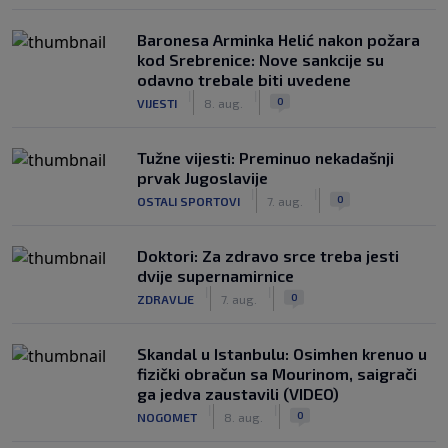
Baronesa Arminka Helić nakon požara
kod Srebrenice: Nove sankcije su
odavno trebale biti uvedene
|
|
0
VIJESTI
8. aug.
Tužne vijesti: Preminuo nekadašnji
prvak Jugoslavije
|
|
0
OSTALI SPORTOVI
7. aug.
Doktori: Za zdravo srce treba jesti
dvije supernamirnice
|
|
0
ZDRAVLJE
7. aug.
Skandal u Istanbulu: Osimhen krenuo u
fizički obračun sa Mourinom, saigrači
ga jedva zaustavili (VIDEO)
|
|
0
NOGOMET
8. aug.