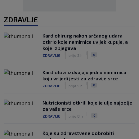
ZDRAVLJE
Kardiohirurg nakon srčanog udara
otkrio koje namirnice uvijek kupuje, a
koje izbjegava
|
|
0
ZDRAVLJE
prije 2 h
Kardiolozi izdvajaju jednu namirnicu
koju vrijedi jesti za zdravije srce
|
|
0
ZDRAVLJE
prije 5 h
Nutricionisti otkrili koje je ulje najbolje
za vaše srce
|
|
0
ZDRAVLJE
prije 8 h
Koje su zdravstvene dobrobiti