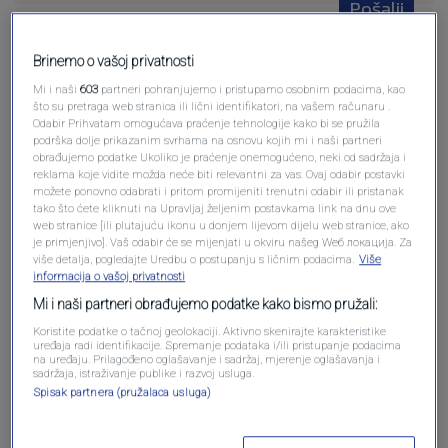
Pošalji
Brinemo o vašoj privatnosti
Mi i naši
603
partneri pohranjujemo i pristupamo osobnim podacima, kao
što su pretraga web stranica ili lični identifikatori, na vašem računaru .
Odabir Prihvatam omogućava praćenje tehnologije kako bi se pružila
Pošalji komentar
podrška dolje prikazanim svrhama na osnovu kojih mi i naši partneri
obrađujemo podatke Ukoliko je praćenje onemogućeno, neki od sadržaja i
reklama koje vidite možda neće biti relevantni za vas. Ovaj odabir postavki
možete ponovno odabrati i pritom promijeniti trenutni odabir ili pristanak
tako što ćete kliknuti na Upravljaj željenim postavkama link na dnu ove
web stranice [ili plutajuću ikonu u donjem lijevom dijelu web stranice, ako
je primjenjivo]. Vaš odabir će se mijenjati u okviru našeg Wеб локација. Za
više detalja, pogledajte Uredbu o postupanju s ličnim podacima.
Više
informacija o vašoj privatnosti
Mi i naši partneri obrađujemo podatke kako bismo pružali:
Koristite podatke o tačnoj geolokaciji. Aktivno skenirajte karakteristike
uređaja radi identifikacije. Spremanje podataka i/ili pristupanje podacima
Oglas
na uređaju. Prilagođeno oglašavanje i sadržaj, mjerenje oglašavanja i
sadržaja, istraživanje publike i razvoj usluga.
Spisak partnera (pružalaca usluga)