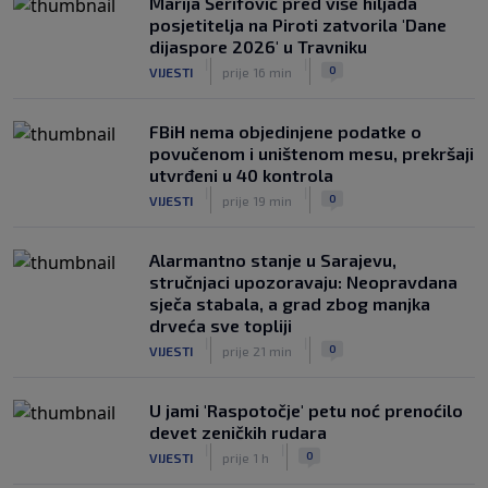
Marija Šerifović pred više hiljada
posjetitelja na Piroti zatvorila 'Dane
dijaspore 2026' u Travniku
|
|
0
VIJESTI
prije 16 min
FBiH nema objedinjene podatke o
povučenom i uništenom mesu, prekršaji
utvrđeni u 40 kontrola
|
|
0
VIJESTI
prije 19 min
Alarmantno stanje u Sarajevu,
stručnjaci upozoravaju: Neopravdana
sječa stabala, a grad zbog manjka
drveća sve topliji
|
|
0
VIJESTI
prije 21 min
U jami 'Raspotočje' petu noć prenoćilo
devet zeničkih rudara
|
|
0
VIJESTI
prije 1 h