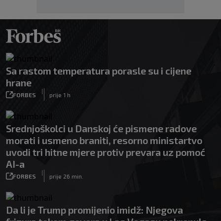
Sa rastom temperatura porasle su i cijene
hrane
|
FORBES
prije 1 h
Srednjoškolci u Danskoj će pismene radove
morati i usmeno braniti, resorno ministartvo
uvodi tri hitne mjere protiv prevara uz pomoć
AI-a
|
FORBES
prije 26 min.
Da li je Trump promijenio imidž: Njegova