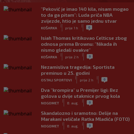
"Peković je imao 140 kila, nisam mogao
to da ga pitam": Luda priča NBA
zvijezde, htio je samo jednu stvar
|
|
0
KOŠARKA
prije 1 h
Isiah Thomas kritikovao Celticse zbog
odnosa prema Brownu: "Nikada ih
nismo gledali ovakve"
|
|
0
KOŠARKA
prije 2 h
Nezamisliva tragedija: Sportista
preminuo u 25. godini
|
|
0
OSTALI SPORTOVI
prije 2 h
Dva "krompira" u Premijer ligi: Bez
golova u dvije utakmice prvog kola
|
|
0
NOGOMET
8. aug.
Skandalozno i sramotno: Delije na
Marakani veličale Ratka Mladića (FOTO)
|
|
0
NOGOMET
8. aug.