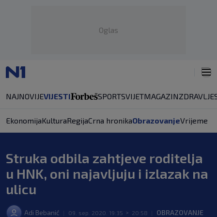
Oglas
NAJNOVIJE
VIJESTI
SPORT
SVIJET
MAGAZIN
ZDRAVLJE
Ekonomija
Kultura
Regija
Crna hronika
Obrazovanje
Vrijeme
Struka odbila zahtjeve roditelja
u HNK, oni najavljuju i izlazak na
ulicu
Adi Bebanić
OBRAZOVANJE
|
09. sep. 2020. 19:35
>
20:58
|