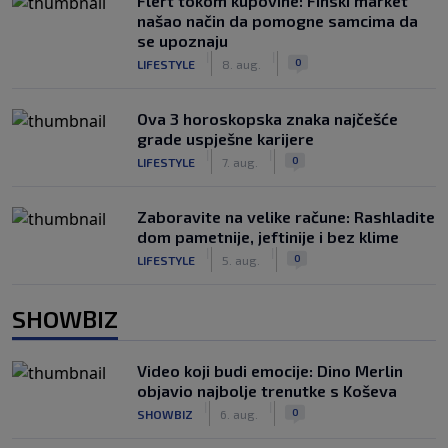
Flert tokom kupovine: Finski market
našao način da pomogne samcima da
se upoznaju
|
|
0
LIFESTYLE
8. aug.
Ova 3 horoskopska znaka najčešće
grade uspješne karijere
|
|
0
LIFESTYLE
7. aug.
Zaboravite na velike račune: Rashladite
dom pametnije, jeftinije i bez klime
|
|
0
LIFESTYLE
5. aug.
SHOWBIZ
Video koji budi emocije: Dino Merlin
objavio najbolje trenutke s Koševa
|
|
0
SHOWBIZ
6. aug.