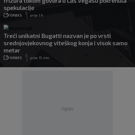
frizura tokom govora u Las Vegasu pokrenula
spekulacije
|
FORBES
prije 1 h
Treći unikatni Bugatti nazvan je po vrsti
srednjovjekovnog viteškog konja i visok samo
metar
|
FORBES
prije 15 min.
Oglas