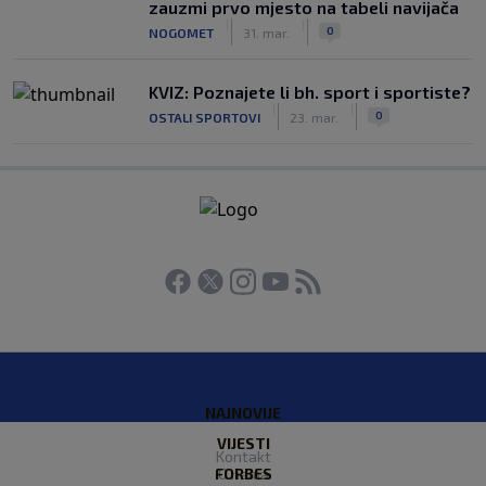
zauzmi prvo mjesto na tabeli navijača
|
|
0
NOGOMET
31. mar.
KVIZ: Poznajete li bh. sport i sportiste?
|
|
0
OSTALI SPORTOVI
23. mar.
NAJNOVIJE
VIJESTI
Kontakt
FORBES
O nama