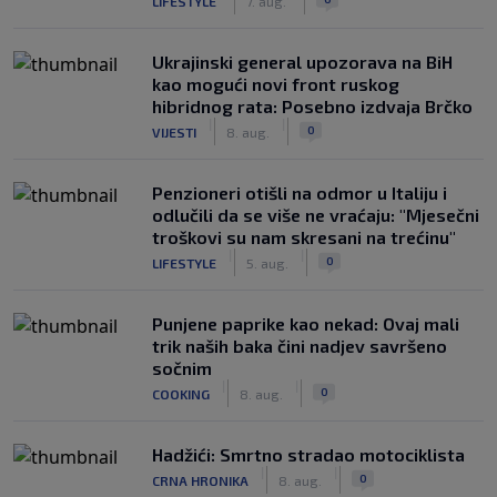
LIFESTYLE
7. aug.
Ukrajinski general upozorava na BiH
kao mogući novi front ruskog
hibridnog rata: Posebno izdvaja Brčko
|
|
0
VIJESTI
8. aug.
Penzioneri otišli na odmor u Italiju i
odlučili da se više ne vraćaju: "Mjesečni
troškovi su nam skresani na trećinu"
|
|
0
LIFESTYLE
5. aug.
Punjene paprike kao nekad: Ovaj mali
trik naših baka čini nadjev savršeno
sočnim
|
|
0
COOKING
8. aug.
Hadžići: Smrtno stradao motociklista
|
|
0
CRNA HRONIKA
8. aug.