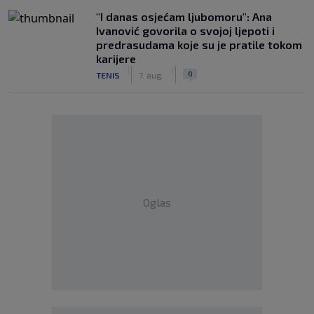
"I danas osjećam ljubomoru": Ana
Ivanović govorila o svojoj ljepoti i
predrasudama koje su je pratile tokom
karijere
|
|
0
TENIS
7. aug.
Oglas