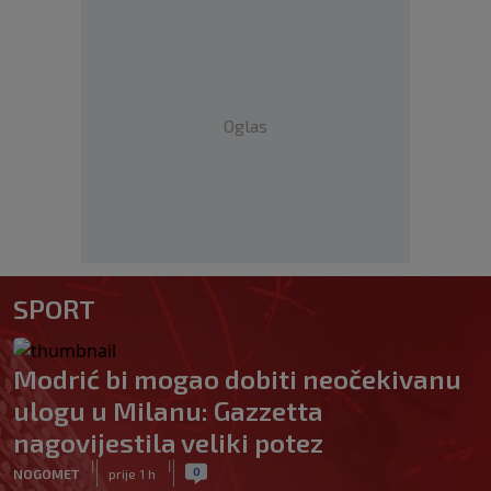
Oglas
SPORT
Modrić bi mogao dobiti neočekivanu
ulogu u Milanu: Gazzetta
nagovijestila veliki potez
|
|
0
NOGOMET
prije 1 h