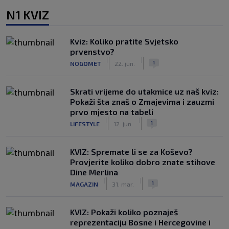
N1 KVIZ
Kviz: Koliko pratite Svjetsko
prvenstvo?
|
|
1
NOGOMET
22. jun.
Skrati vrijeme do utakmice uz naš kviz:
Pokaži šta znaš o Zmajevima i zauzmi
prvo mjesto na tabeli
|
|
1
LIFESTYLE
12. jun.
KVIZ: Spremate li se za Koševo?
Provjerite koliko dobro znate stihove
Dine Merlina
|
|
1
MAGAZIN
31. mar.
KVIZ: Pokaži koliko poznaješ
reprezentaciju Bosne i Hercegovine i