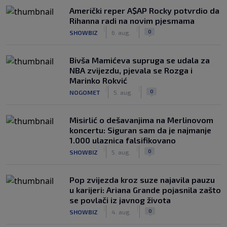
Američki reper A$AP Rocky potvrdio da
Rihanna radi na novim pjesmama
|
|
0
SHOWBIZ
6. aug.
Bivša Mamićeva supruga se udala za
NBA zvijezdu, pjevala se Rozga i
Marinko Rokvić
|
|
0
NOGOMET
5. aug.
Misirlić o dešavanjima na Merlinovom
koncertu: Siguran sam da je najmanje
1.000 ulaznica falsifikovano
|
|
0
SHOWBIZ
5. aug.
Pop zvijezda kroz suze najavila pauzu
u karijeri: Ariana Grande pojasnila zašto
se povlači iz javnog života
|
|
0
SHOWBIZ
4. aug.