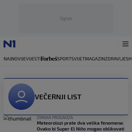
Oglas
NAJNOVIJE
VIJESTI
SPORT
SVIJET
MAGAZIN
ZDRAVLJE
SH
VEČERNJI LIST
ZIMSKA PROGNOZA
Meteorolozi prate dva velika fenomena:
Ovako bi Super El Niño mogao oblikovati