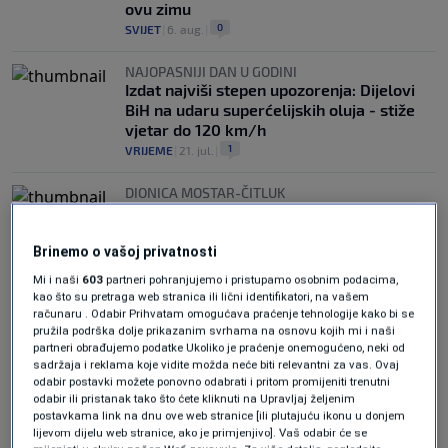
ovu zimu
0
SVIJET
|
6. aug.
|
NAJOPASNIJI DAN U GODINI
Izdat najviši stepen upozorenja: Dijelovi
BiH na udaru superćelijskih oluja - stiže
vjetar do 120 km/h
1
VRIJEME
|
21. jul.
|
DIONICA MOSTAR-ČITLUK
Zbog bizarnog razloga jedna od
najprometnijih cesta u Hercegovini
postaje sve opasnija
Brinemo o vašoj privatnosti
0
VIJESTI
|
24. apr.
|
Mi i naši
603
partneri pohranjujemo i pristupamo osobnim podacima,
kao što su pretraga web stranica ili lični identifikatori, na vašem
računaru . Odabir Prihvatam omogućava praćenje tehnologije kako bi se
pružila podrška dolje prikazanim svrhama na osnovu kojih mi i naši
partneri obrađujemo podatke Ukoliko je praćenje onemogućeno, neki od
sadržaja i reklama koje vidite možda neće biti relevantni za vas. Ovaj
odabir postavki možete ponovno odabrati i pritom promijeniti trenutni
odabir ili pristanak tako što ćete kliknuti na Upravljaj željenim
postavkama link na dnu ove web stranice [ili plutajuću ikonu u donjem
Oglas
lijevom dijelu web stranice, ako je primjenjivo]. Vaš odabir će se