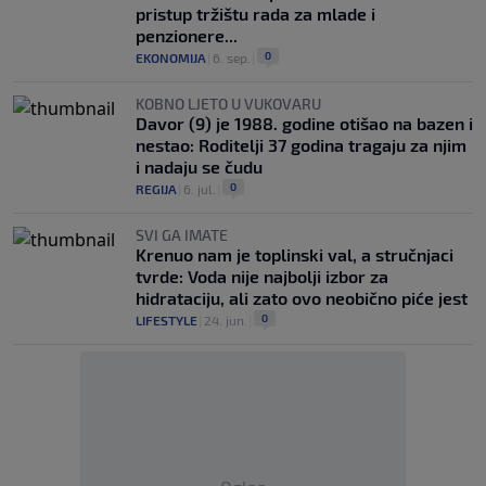
pristup tržištu rada za mlade i
penzionere...
0
EKONOMIJA
|
6. sep.
|
KOBNO LJETO U VUKOVARU
Davor (9) je 1988. godine otišao na bazen i
nestao: Roditelji 37 godina tragaju za njim
i nadaju se čudu
0
REGIJA
|
6. jul.
|
SVI GA IMATE
Krenuo nam je toplinski val, a stručnjaci
tvrde: Voda nije najbolji izbor za
hidrataciju, ali zato ovo neobično piće jest
0
LIFESTYLE
|
24. jun.
|