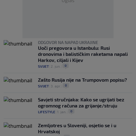
Oglas
ODGOVOR NA NAPAD UKRAJINE
Uoči pregovora u Istanbulu: Rusi
dronovima i balističkim raketama napali
Harkov, ciljali i Kijev
0
SVIJET
|
2. jun.
|
Zašto Rusija nije na Trumpovom popisu?
0
SVIJET
|
3. apr.
|
Savjeti stručnjaka: Kako se ugrijati bez
ogromnog računa za grijanje/struju
0
LIFESTYLE
|
1. jan.
|
Zemljotres u Sloveniji, osjetio se i u
Hrvatskoj