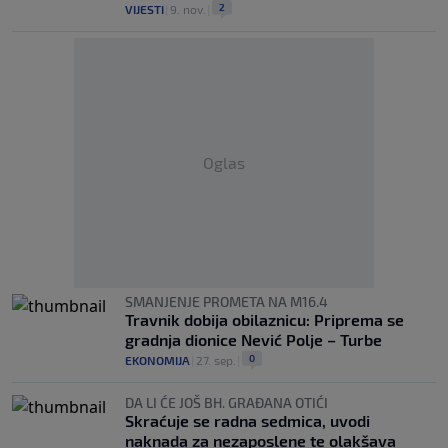
2
VIJESTI
|
9. nov.
|
Oglas
SMANJENJE PROMETA NA M16.4
Travnik dobija obilaznicu: Priprema se
gradnja dionice Nević Polje – Turbe
0
EKONOMIJA
|
27. sep.
|
DA LI ĆE JOŠ BH. GRAĐANA OTIĆI
Skraćuje se radna sedmica, uvodi
naknada za nezaposlene te olakšava