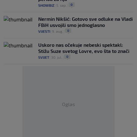
0
SHOWBIZ
|
5. sep.
|
Nermin Nikšić: Gotovo sve odluke na Vladi
FBiH usvojili smo jednoglasno
0
VIJESTI
|
9. aug.
|
Uskoro nas očekuje nebeski spektakl:
Stižu Suze svetog Lovre, evo šta to znači
0
SVIJET
|
30. jul.
|
Oglas