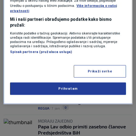
mijenjati u okviru našeg Wеб локација. Za više detalja, pogledajte
Uredbu o postupanju s ličnim podacima.
Više informacija o vašoj
privatnosti
Mi i naši partneri obrađujemo podatke kako bismo
pružali:
Koristite podatke o tačnoj geolokaciji. Aktivno skenirajte karakteristike
SAVJETI STRUČNJAKA
uređaja radi identifikacije. Spremanje podataka i/ili pristupanje
Koliko kivija dnevno treba jesti i da li je
podacima na uređaju. Prilagođeno oglašavanje i sadržaj, mjerenje
sigurno pojesti i njegovu koru?
oglašavanja i sadržaja, istraživanje publike i razvoj usluga.
Spisak partnera (pružalaca usluga)
0
LIFESTYLE
|
21. apr.
|
GRAD STOGODIŠNJAKA
Znate li gdje se u BiH živi najduže?
Prikaži svrhe
0
LIFESTYLE
|
29. mar.
|
Prihvatam
NEMA POVRIJEĐENIH
Pod teretom snijega urušila se tenda
kafića u centru Zagreba
0
REGIJA
|
7. jan.
|
MORAJU ZAJEDNO
Papa Lav odbio primiti zasebno članove
Predsjedništva BiH