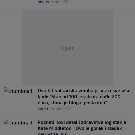
0
REGIJA
|
9. dec.
|
Oglas
Ova hit balkanska zemlja privlači sve više
ljudi: "Stan od 100 kvadrata dođe 200
eura, klima je blaga, posla ima"
0
SVIJET
|
14. nov.
|
Poznati novi detalji zdravstvenog stanja
Kate Middleton: "Ovo je gorak i sladak
period za nju"