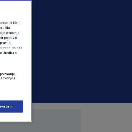
ica ili lični
pružila
 je praćenje
ir postavki
pravljaj
b stranice, ako
te Uredbu o
 Spremanje
ašavanja i
hvatam