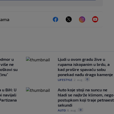
ežama
 odmor u
Ljudi u ovom gradu žive u
e više ne
rupama iskopanim u brdu, a
roškovi su
kad prošire spavaću sobu
ćinu"
ponekad nađu drago kamenje
0
LIFESTYLE
|
2. aug.
|
 u BiH: U
Auto koje stoji na suncu ne
i navijali
hladi se najbrže klimom, nego
Partizana
postupkom koji traje petnaest
sekundi
0
AUTO
|
6. aug.
|