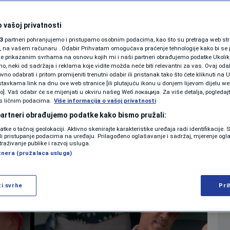
ijezde Ryan Reynolds
KOLUMNE
nimljeni na
 vašoj privatnosti
3
partneri pohranjujemo i pristupamo osobnim podacima, kao što su pretraga web stran
ate meč BiH-Kanada
PODCAST
ori, na vašem računaru . Odabir Prihvatam omogućava praćenje tehnologije kako bi se 
je prikazanim svrhama na osnovu kojih mi i naši partneri obrađujemo podatke Ukoliko
 neki od sadržaja i reklama koje vidite možda neće biti relevantni za vas. Ovaj odab
N1 SPECIJAL
no odabrati i pritom promijeniti trenutni odabir ili pristanak tako što ćete kliknuti na U
0
BIH NA MUNDIJALU
komentara
|
tavkama link na dnu ove web stranice [ili plutajuću ikonu u donjem lijevom dijelu we
FENOMENI
vo]. Vaš odabir će se mijenjati u okviru našeg Wеб локација. Za više detalja, pogledaj
s ličnim podacima.
Više informacija o vašoj privatnosti
NEISTRAŽENO
 partneri obrađujemo podatke kako bismo pružali:
Više
datke o tačnoj geolokaciji. Aktivno skenirajte karakteristike uređaja radi identifikacije.
VIRALNO
ili pristupanje podacima na uređaju. Prilagođeno oglašavanje i sadržaj, mjerenje ogl
traživanje publike i razvoj usluga.
tnera (pružalaca usluga)
FOTO
PROMO
ži svrhe
Pri
VIDEO