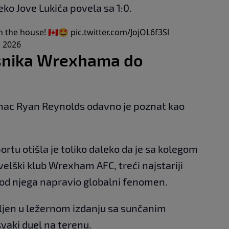
ko Jove Lukića povela sa 1:0.
 the house! 🇨🇦🤩
pic.twitter.com/JojOL6f3Sl
, 2026
asnika Wrexhama do
mac Ryan Reynolds odavno je poznat kao
tu otišla je toliko daleko da je sa kolegom
ški klub Wrexham AFC, treći najstariji
i od njega napravio globalni fenomen.
ljen u ležernom izdanju sa sunčanim
vaki duel na terenu.