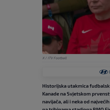
X
/
ITV Football
Historijska utakmica fudbalsk
Kanade na Svjetskom prvenstv
navijača, ali i neka od najve
na tribinama stadiona BMO Fi