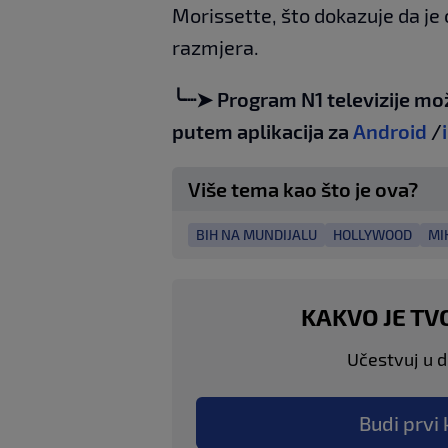
Morissette, što dokazuje da je 
razmjera.
╰┈➤ Program N1 televizije mo
putem aplikacija za
Android
/
Više tema kao što je ova?
BIH NA MUNDIJALU
HOLLYWOOD
MI
KAKVO JE TV
Učestvuj u di
Budi prvi 