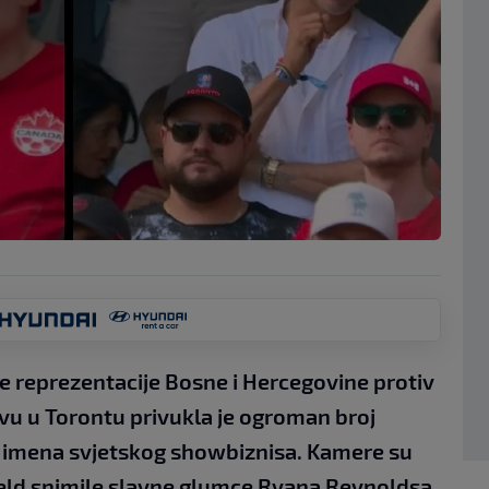
e reprezentacije Bosne i Hercegovine protiv
u u Torontu privukla je ogroman broj
ćih imena svjetskog showbiznisa. Kamere su
eld snimile slavne glumce Ryana Reynoldsa