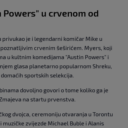
n Powers" u crvenom od
 privukao je i legendarni komičar Mike u
poznatljivim crvenim šeširićem. Myers, koji
ama u kultnim komedijama "Austin Powers" i
vanjem glasa planetarno popularnom Shreku,
n domaćih sportskih selekcija.
ribinama dovoljno govori o tome koliko ga je
a Zmajeva na startu prvenstva.
kog dvojca, ceremoniju otvaranja u Torontu
i muzičke zvijezde Michael Buble i Alanis