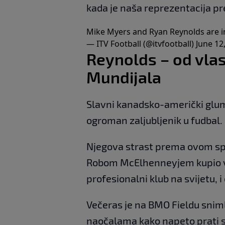
kada je naša reprezentacija pre
Mike Myers and Ryan Reynolds are in
— ITV Football (@itvfootball)
June 12
Reynolds – od vl
Mundijala
Slavni kanadsko-američki glu
ogroman zaljubljenik u fudbal.
Njegova strast prema ovom spor
Robom McElhenneyjem kupio vel
profesionalni klub na svijetu, 
Večeras je na BMO Fieldu snim
naočalama kako napeto prati s