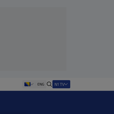
N1 TV
ENG