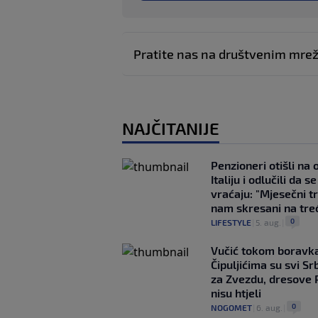
Pratite nas na društvenim mr
NAJČITANIJE
Penzioneri otišli na
Italiju i odlučili da s
vraćaju: "Mjesečni t
nam skresani na tre
0
LIFESTYLE
|
5. aug.
|
Vučić tokom boravka
Čipuljićima su svi Srb
za Zvezdu, dresove 
nisu htjeli
0
NOGOMET
|
6. aug.
|