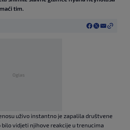
maći tim.
Oglas
jenosu uživo instantno je zapalila društvene
bilo vidjeti njihove reakcije u trenucima