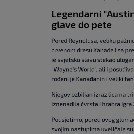
Legendarni "Austi
glave do pete
Pored Reynoldsa, veliku pažnju
crvenom dresu Kanade i sa pre
je svjetsku slavu stekao ulog
"Wayne's World", ali i posuđi
rođeni je Kanađanin i veliki fa
Njegov ozbiljan izraz lica na t
iznenadila čvrsta i hrabra igr
Podsjetimo, pored ovog glumač
svojim nastupima uveličale su 