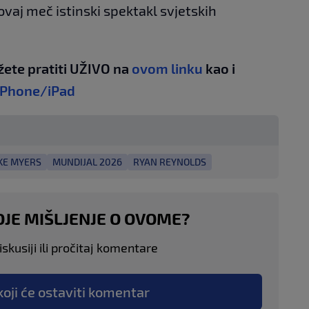
ovaj meč istinski spektakl svjetskih
žete pratiti UŽIVO na
ovom linku
kao i
iPhone/iPad
KE MYERS
MUNDIJAL 2026
RYAN REYNOLDS
OJE MIŠLJENJE O OVOME?
skusiji ili pročitaj komentare
koji će ostaviti komentar