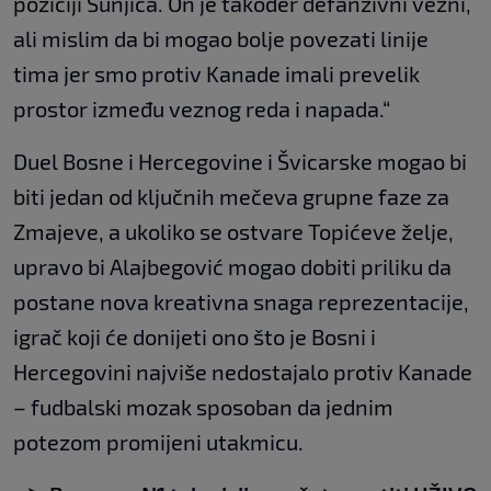
poziciji Šunjića. On je također defanzivni vezni,
ali mislim da bi mogao bolje povezati linije
tima jer smo protiv Kanade imali prevelik
prostor između veznog reda i napada.“
Duel Bosne i Hercegovine i Švicarske mogao bi
biti jedan od ključnih mečeva grupne faze za
Zmajeve, a ukoliko se ostvare Topićeve želje,
upravo bi Alajbegović mogao dobiti priliku da
postane nova kreativna snaga reprezentacije,
igrač koji će donijeti ono što je Bosni i
Hercegovini najviše nedostajalo protiv Kanade
– fudbalski mozak sposoban da jednim
potezom promijeni utakmicu.