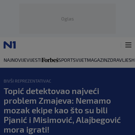
Oglas
NAJNOVIJE
VIJESTI
SPORT
SVIJET
MAGAZIN
ZDRAVLJE
SH
BIVŠI REPREZENTATIVAC
Topić detektovao najveći
problem Zmajeva: Nemamo
mozak ekipe kao što su bili
Pjanić i Misimović, Alajbegović
mora igrati!