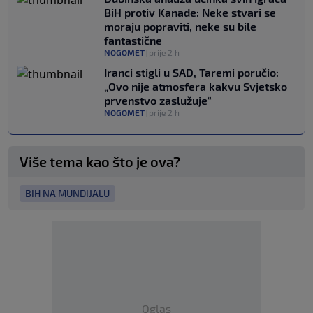
BiH protiv Kanade: Neke stvari se
moraju popraviti, neke su bile
fantastične
NOGOMET
|
prije 2 h
Iranci stigli u SAD, Taremi poručio:
„Ovo nije atmosfera kakvu Svjetsko
prvenstvo zaslužuje“
NOGOMET
|
prije 2 h
Više tema kao što je ova?
BIH NA MUNDIJALU
Oglas