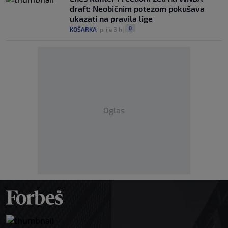
draft: Neobičnim potezom pokušava
ukazati na pravila lige
0
KOŠARKA
|
prije 3 h
|
Oglas