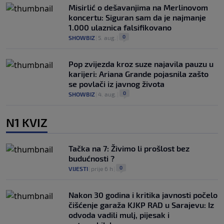
Misirlić o dešavanjima na Merlinovom
koncertu: Siguran sam da je najmanje
1.000 ulaznica falsifikovano
0
SHOWBIZ
|
5. aug.
|
Pop zvijezda kroz suze najavila pauzu u
karijeri: Ariana Grande pojasnila zašto
se povlači iz javnog života
0
SHOWBIZ
|
4. aug.
|
N1 KVIZ
Tačka na 7: Živimo li prošlost bez
budućnosti ?
0
VIJESTI
|
prije 6 h
|
Nakon 30 godina i kritika javnosti počelo
čišćenje garaža KJKP RAD u Sarajevu: Iz
odvoda vadili mulj, pijesak i