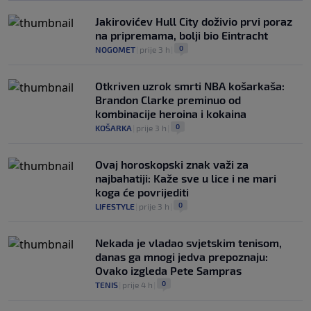
Jakirovićev Hull City doživio prvi poraz
na pripremama, bolji bio Eintracht
0
NOGOMET
|
prije 3 h
|
Otkriven uzrok smrti NBA košarkaša:
Brandon Clarke preminuo od
kombinacije heroina i kokaina
0
KOŠARKA
|
prije 3 h
|
Ovaj horoskopski znak važi za
najbahatiji: Kaže sve u lice i ne mari
koga će povrijediti
0
LIFESTYLE
|
prije 3 h
|
Nekada je vladao svjetskim tenisom,
danas ga mnogi jedva prepoznaju:
Ovako izgleda Pete Sampras
0
TENIS
|
prije 4 h
|