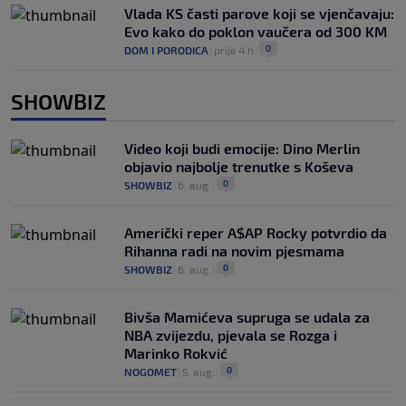
Vlada KS časti parove koji se vjenčavaju:
Evo kako do poklon vaučera od 300 KM
0
DOM I PORODICA
|
prije 4 h
|
SHOWBIZ
Video koji budi emocije: Dino Merlin
objavio najbolje trenutke s Koševa
0
SHOWBIZ
|
6. aug.
|
Američki reper A$AP Rocky potvrdio da
Rihanna radi na novim pjesmama
0
SHOWBIZ
|
6. aug.
|
Bivša Mamićeva supruga se udala za
NBA zvijezdu, pjevala se Rozga i
Marinko Rokvić
0
NOGOMET
|
5. aug.
|