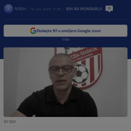
0
N1BIH
BIH NA MUNDIJALU
|
15. jun. 2026. 17:26
|
|
Dodajte N1 u omiljeni Google izvor
Više
N1 BiH