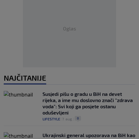
Oglas
NAJČITANIJE
Susjedi pišu o gradu u BiH na devet
rijeka, a ime mu doslovno znači "zdrava
voda": Svi koji ga posjete ostanu
oduševljeni
0
LIFESTYLE
|
7. aug.
|
Ukrajinski general upozorava na BiH kao