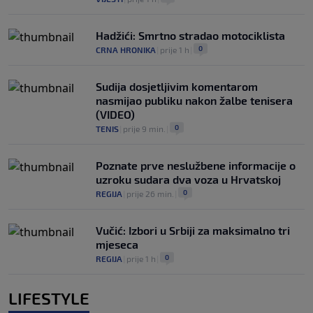
Hadžići: Smrtno stradao motociklista
0
CRNA HRONIKA
|
prije 1 h
|
Sudija dosjetljivim komentarom
nasmijao publiku nakon žalbe tenisera
(VIDEO)
0
TENIS
|
prije 9 min.
|
Poznate prve neslužbene informacije o
uzroku sudara dva voza u Hrvatskoj
0
REGIJA
|
prije 26 min.
|
Vučić: Izbori u Srbiji za maksimalno tri
mjeseca
0
REGIJA
|
prije 1 h
|
LIFESTYLE