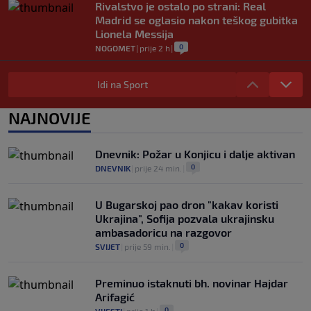
Rivalstvo je ostalo po strani: Real
Madrid se oglasio nakon teškog gubitka
Lionela Messija
0
NOGOMET
|
prije 2 h
|
WNBA igračice odgovorile Kanteru
nakon provokacije: "Nećemo biti politički
Idi na Sport
pijuni"
0
KOŠARKA
|
prije 2 h
|
NAJNOVIJE
Infantino nekada poručivao: "Novac
FIFA-e je vaš novac", danas se suočava s
Dnevnik: Požar u Konjicu i dalje aktivan
najvećom krizom
0
DNEVNIK
|
prije 24 min.
|
0
NOGOMET
|
prije 3 h
|
U Bugarskoj pao dron "kakav koristi
Ukrajina", Sofija pozvala ukrajinsku
ambasadoricu na razgovor
0
SVIJET
|
prije 59 min.
|
Preminuo istaknuti bh. novinar Hajdar
Arifagić
0