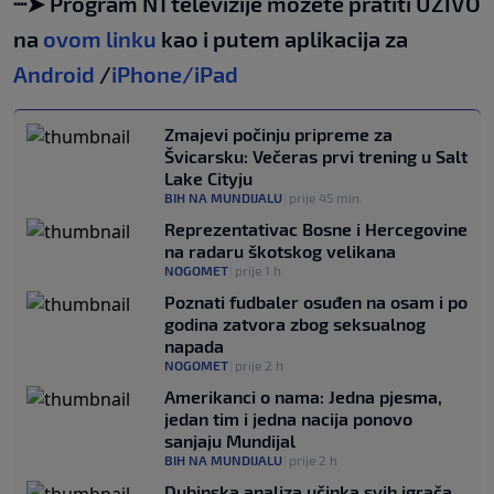
┈➤ Program N1 televizije možete pratiti UŽIVO
na
ovom linku
kao i putem aplikacija za
Android
/
iPhone/iPad
Zmajevi počinju pripreme za
Švicarsku: Večeras prvi trening u Salt
Lake Cityju
BIH NA MUNDIJALU
|
prije 45 min.
Reprezentativac Bosne i Hercegovine
na radaru škotskog velikana
NOGOMET
|
prije 1 h
Poznati fudbaler osuđen na osam i po
godina zatvora zbog seksualnog
napada
NOGOMET
|
prije 2 h
Amerikanci o nama: Jedna pjesma,
jedan tim i jedna nacija ponovo
sanjaju Mundijal
BIH NA MUNDIJALU
|
prije 2 h
Dubinska analiza učinka svih igrača