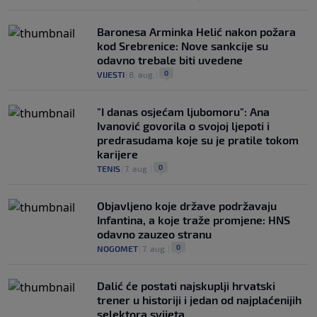
Baronesa Arminka Helić nakon požara
kod Srebrenice: Nove sankcije su
odavno trebale biti uvedene
0
VIJESTI
|
8. aug.
|
"I danas osjećam ljubomoru": Ana
Ivanović govorila o svojoj ljepoti i
predrasudama koje su je pratile tokom
karijere
0
TENIS
|
7. aug.
|
Objavljeno koje države podržavaju
Infantina, a koje traže promjene: HNS
odavno zauzeo stranu
0
NOGOMET
|
7. aug.
|
Dalić će postati najskuplji hrvatski
trener u historiji i jedan od najplaćenijih
selektora svijeta