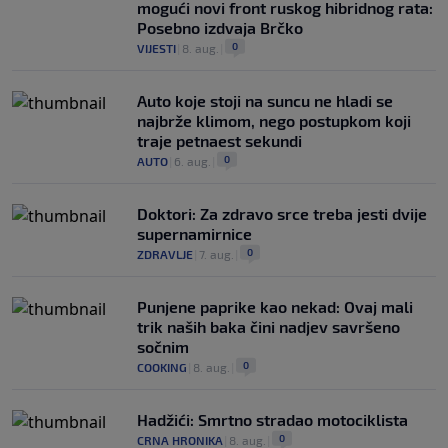
mogući novi front ruskog hibridnog rata:
Posebno izdvaja Brčko
0
VIJESTI
|
8. aug.
|
Auto koje stoji na suncu ne hladi se
najbrže klimom, nego postupkom koji
traje petnaest sekundi
0
AUTO
|
6. aug.
|
Doktori: Za zdravo srce treba jesti dvije
supernamirnice
0
ZDRAVLJE
|
7. aug.
|
Punjene paprike kao nekad: Ovaj mali
trik naših baka čini nadjev savršeno
sočnim
0
COOKING
|
8. aug.
|
Hadžići: Smrtno stradao motociklista
0
CRNA HRONIKA
|
8. aug.
|