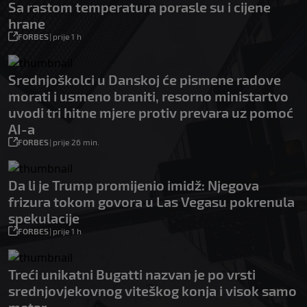
Sa rastom temperatura porasle su i cijene
hrane
FORBES
|
prije 1 h
Srednjoškolci u Danskoj će pismene radove
morati i usmeno braniti, resorno ministartvo
uvodi tri hitne mjere protiv prevara uz pomoć
AI-a
FORBES
|
prije 26 min.
Da li je Trump promijenio imidž: Njegova
frizura tokom govora u Las Vegasu pokrenula
spekulacije
FORBES
|
prije 1 h
Treći unikatni Bugatti nazvan je po vrsti
srednjovjekovnog viteškog konja i visok samo