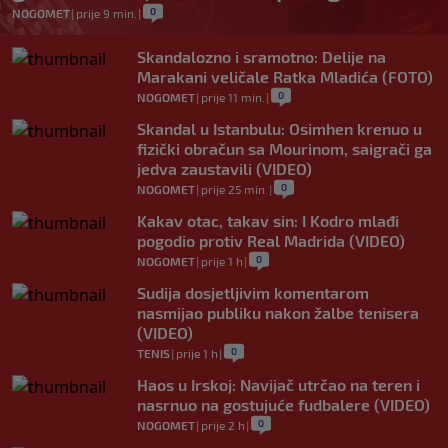
0
NOGOMET
|
prije 9 min.
|
Skandalozno i sramotno: Delije na
Marakani veličale Ratka Mladića (FOTO)
0
NOGOMET
|
prije 11 min.
|
Skandal u Istanbulu: Osimhen krenuo u
fizički obračun sa Mourinom, saigrači ga
jedva zaustavili (VIDEO)
0
NOGOMET
|
prije 25 min.
|
Kakav otac, takav sin: I Kodro mlađi
pogodio protiv Real Madrida (VIDEO)
0
NOGOMET
|
prije 1 h
|
Sudija dosjetljivim komentarom
nasmijao publiku nakon žalbe tenisera
(VIDEO)
0
TENIS
|
prije 1 h
|
Haos u Irskoj: Navijač utrčao na teren i
nasrnuo na gostujuće fudbalere (VIDEO)
0
NOGOMET
|
prije 2 h
|