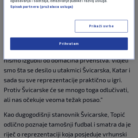
ekipi još nedostaje iskustva, izuzev Kolašinca, i
oglašavanja i sadržaja, istraživanje publike i razvoj usluga.
Spisak partnera (pružalaca usluga)
zato taj bod ima dodatnu težinu.“
Pred utakmicu sa Švicarskom, Topić upozorava
Prikaži svrhe
da Zmajeve očekuje znatno teži izazov.
Prihvatam
„Taj bod protiv Kanade je izuzetno važan jer
nismo izgubili od domaćina prvenstva. Vidjeli
smo šta se desilo u utakmici Švicarska, Katar i
sada su sve reprezentacije praktično u igri.
Protiv Švicarske će se mnogo toga odlučivati,
ali nas očekuje veoma težak posao.“
Kao dugogodišnji stanovnik Švicarske, Topić
odlično poznaje tamošnji fudbal i smatra da je
riječ o reprezentaciji koja posjeduje vrhunski