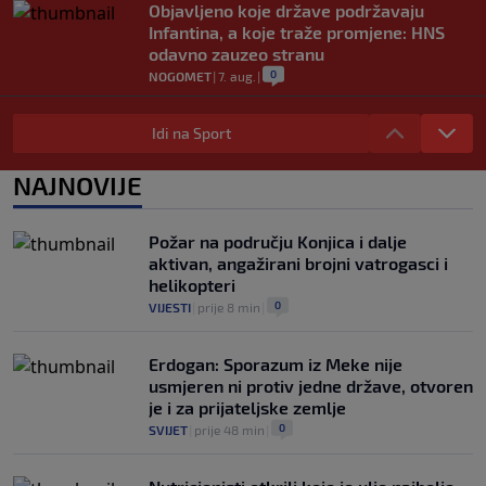
Objavljeno koje države podržavaju
Infantina, a koje traže promjene: HNS
odavno zauzeo stranu
0
NOGOMET
|
7. aug.
|
UEFA pokreće istragu: Je li Infantino
namjeravao prodati prava na Svjetsko
Idi na Sport
prvenstvo ispod cijene?
0
NOGOMET
|
7. aug.
|
NAJNOVIJE
Francuzi ne podržavaju Infantina, ali ga
nisu pozvali na ostavku
Požar na području Konjica i dalje
0
NOGOMET
|
7. aug.
|
aktivan, angažirani brojni vatrogasci i
helikopteri
0
VIJESTI
|
prije 8 min
|
Erdogan: Sporazum iz Meke nije
usmjeren ni protiv jedne države, otvoren
je i za prijateljske zemlje
0
SVIJET
|
prije 48 min
|