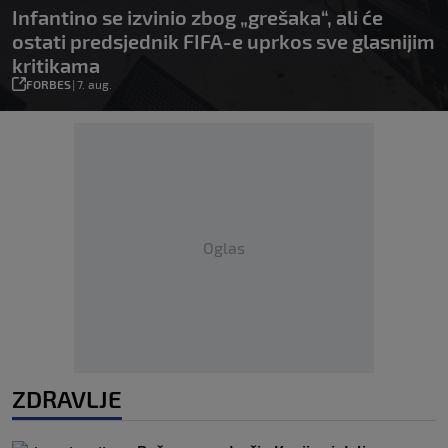
Infantino se izvinio zbog „grešaka“, ali će
ostati predsjednik FIFA-e uprkos sve glasnijim
kritikama
FORBES
|
7. aug.
Oglas
ZDRAVLJE