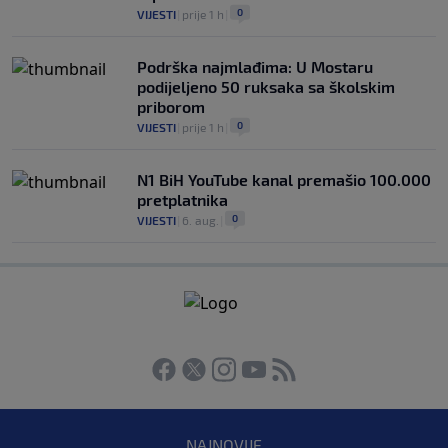
0
VIJESTI
|
prije 1 h
|
Podrška najmlađima: U Mostaru
podijeljeno 50 ruksaka sa školskim
priborom
0
VIJESTI
|
prije 1 h
|
N1 BiH YouTube kanal premašio 100.000
pretplatnika
0
VIJESTI
|
6. aug.
|
NAJNOVIJE