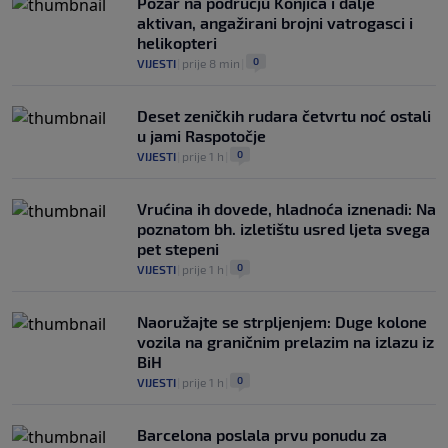
Požar na području Konjica i dalje
aktivan, angažirani brojni vatrogasci i
helikopteri
0
VIJESTI
|
prije 8 min
|
Deset zeničkih rudara četvrtu noć ostali
u jami Raspotočje
0
VIJESTI
|
prije 1 h
|
Vrućina ih dovede, hladnoća iznenadi: Na
poznatom bh. izletištu usred ljeta svega
pet stepeni
0
VIJESTI
|
prije 1 h
|
Naoružajte se strpljenjem: Duge kolone
vozila na graničnim prelazim na izlazu iz
BiH
0
VIJESTI
|
prije 1 h
|
Barcelona poslala prvu ponudu za