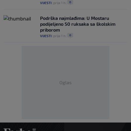
0
VIJESTI
|
prije 1 h
|
Podrška najmlađima: U Mostaru
podijeljeno 50 ruksaka sa školskim
priborom
0
VIJESTI
|
prije 1 h
|
Oglas