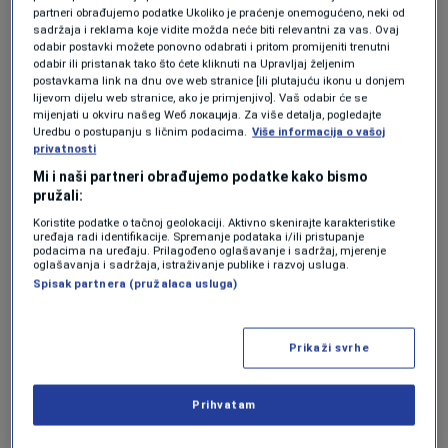
partneri obrađujemo podatke Ukoliko je praćenje onemogućeno, neki od
plasman Zmajeva na Mundijal znači bh.
sadržaja i reklama koje vidite možda neće biti relevantni za vas. Ovaj
odabir postavki možete ponovno odabrati i pritom promijeniti trenutni
dijaspori u Kanadi, koja je posljednjih dana
odabir ili pristanak tako što ćete kliknuti na Upravljaj željenim
postavkama link na dnu ove web stranice [ili plutajuću ikonu u donjem
stigla iz svih krajeva zemlje kako bi podržala
lijevom dijelu web stranice, ako je primjenjivo]. Vaš odabir će se
mijenjati u okviru našeg Wеб локација. Za više detalja, pogledajte
reprezentaciju Sergeja Barbareza na
Uredbu o postupanju s ličnim podacima.
Više informacija o vašoj
privatnosti
historijskom povratku na najveću fudbalsku
Mi i naši partneri obrađujemo podatke kako bismo
pozornicu.
pružali:
Koristite podatke o tačnoj geolokaciji. Aktivno skenirajte karakteristike
uređaja radi identifikacije. Spremanje podataka i/ili pristupanje
podacima na uređaju. Prilagođeno oglašavanje i sadržaj, mjerenje
oglašavanja i sadržaja, istraživanje publike i razvoj usluga.
Spisak partnera (pružalaca usluga)
Prikaži svrhe
Prihvatam