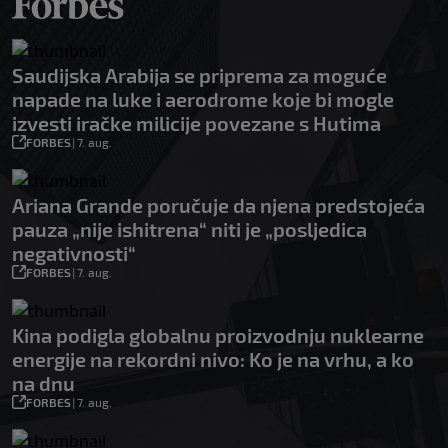
Saudijska Arabija se priprema za moguće
napade na luke i aerodrome koje bi mogle
izvesti iračke milicije povezane s Hutima
FORBES
|
7. aug.
Ariana Grande poručuje da njena predstojeća
pauza „nije ishitrena“ niti je „posljedica
negativnosti“
FORBES
|
7. aug.
Kina podigla globalnu proizvodnju nuklearne
energije na rekordni nivo: Ko je na vrhu, a ko
na dnu
FORBES
|
7. aug.