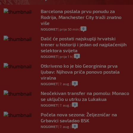
Barcelona poslala prvu ponudu za
Rodrija, Manchester City traži znatno
više
0
NOGOMET
|
prije 50 min
|
Dalić će postati najskuplji hrvatski
trener u historiji i jedan od najplaćenijih
selektora svijeta
0
NOGOMET
|
prije 1 h
|
Otkriveno ko je bio Georginina prva
ljubav: Njihova priča ponovo postala
viralna
0
NOGOMET
|
7. aug.
|
Neočekivan transfer na pomolu: Monaco
se uključio u utrku za Lukakua
0
NOGOMET
|
7. aug.
|
Počela nova sezona: Željezničar na
Grbavici savladao BSK
0
NOGOMET
|
7. aug.
|