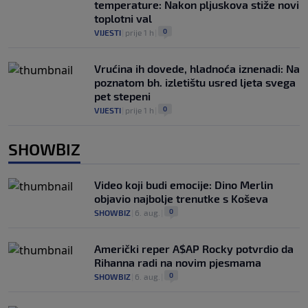
temperature: Nakon pljuskova stiže novi
toplotni val
0
VIJESTI
|
prije 1 h
|
Vrućina ih dovede, hladnoća iznenadi: Na
poznatom bh. izletištu usred ljeta svega
pet stepeni
0
VIJESTI
|
prije 1 h
|
SHOWBIZ
Video koji budi emocije: Dino Merlin
objavio najbolje trenutke s Koševa
0
SHOWBIZ
|
6. aug.
|
Američki reper A$AP Rocky potvrdio da
Rihanna radi na novim pjesmama
0
SHOWBIZ
|
6. aug.
|