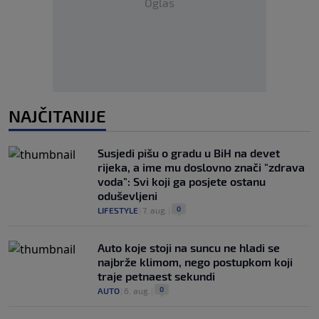
Oglas
NAJČITANIJE
Susjedi pišu o gradu u BiH na devet
rijeka, a ime mu doslovno znači "zdrava
voda": Svi koji ga posjete ostanu
oduševljeni
0
LIFESTYLE
|
7. aug.
|
Auto koje stoji na suncu ne hladi se
najbrže klimom, nego postupkom koji
traje petnaest sekundi
0
AUTO
|
6. aug.
|