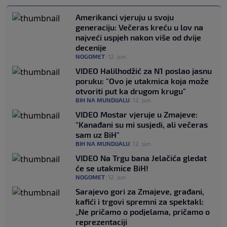
Amerikanci vjeruju u svoju
generaciju: Večeras kreću u lov na
najveći uspjeh nakon više od dvije
decenije
NOGOMET
|
12. jun.
VIDEO Halilhodžić za N1 poslao jasnu
poruku: "Ovo je utakmica koja može
otvoriti put ka drugom krugu"
BIH NA MUNDIJALU
|
12. jun.
VIDEO Mostar vjeruje u Zmajeve:
"Kanađani su mi susjedi, ali večeras
sam uz BiH"
BIH NA MUNDIJALU
|
12. jun.
VIDEO Na Trgu bana Jelačića gledat
će se utakmice BiH!
NOGOMET
|
12. jun.
Sarajevo gori za Zmajeve, građani,
kafići i trgovi spremni za spektakl:
„Ne pričamo o podjelama, pričamo o
reprezentaciji