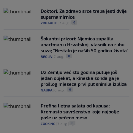
Doktori: Za zdravo srce treba jesti dvije
supernamirnice
0
ZDRAVLJE
|
7. aug.
|
Šokantni prizori: Njemica zapalila
apartman u Hrvatskoj, vlasnik na rubu
suza; "Nestalo je naših 50 godina života"
0
REGIJA
|
7. aug.
|
Uz Zemlju već sto godina putuje još
jedan objekat, a kineska sonda ga je
prošlog mjeseca prvi put snimila izbliza
0
NAUKA
|
6. aug.
|
Prefina ljetna salata od kupusa:
Kremasto savršenstvo koje najbolje
paše uz pečeno meso
0
COOKING
|
7. aug.
|