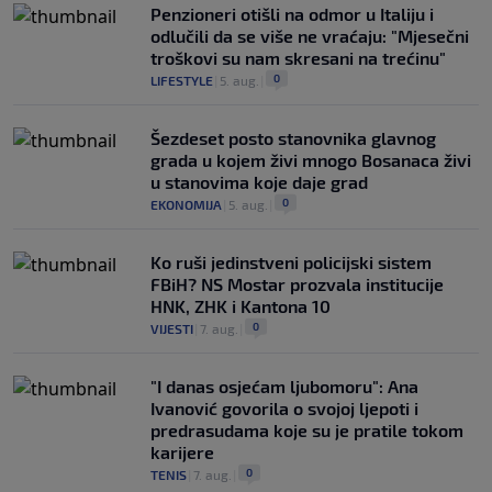
Penzioneri otišli na odmor u Italiju i
odlučili da se više ne vraćaju: "Mjesečni
troškovi su nam skresani na trećinu"
0
LIFESTYLE
|
5. aug.
|
Šezdeset posto stanovnika glavnog
grada u kojem živi mnogo Bosanaca živi
u stanovima koje daje grad
0
EKONOMIJA
|
5. aug.
|
Ko ruši jedinstveni policijski sistem
FBiH? NS Mostar prozvala institucije
HNK, ZHK i Kantona 10
0
VIJESTI
|
7. aug.
|
"I danas osjećam ljubomoru": Ana
Ivanović govorila o svojoj ljepoti i
predrasudama koje su je pratile tokom
karijere
0
TENIS
|
7. aug.
|