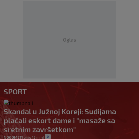
Oglas
SPORT
Skandal u Južnoj Koreji: Sudijama
plaćali eskort dame i "masaže sa
sretnim završetkom"
0
NOGOMET
|
prije 15 min
|