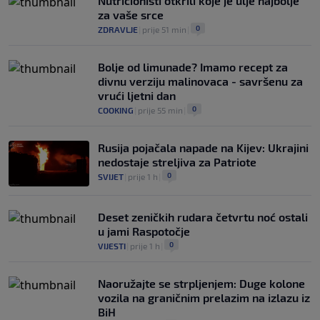
Nutricionisti otkrili koje je ulje najbolje
za vaše srce
0
ZDRAVLJE
|
prije 51 min
|
Bolje od limunade? Imamo recept za
divnu verziju malinovaca - savršenu za
vrući ljetni dan
0
COOKING
|
prije 55 min
|
Rusija pojačala napade na Kijev: Ukrajini
nedostaje streljiva za Patriote
0
SVIJET
|
prije 1 h
|
Deset zeničkih rudara četvrtu noć ostali
u jami Raspotočje
0
VIJESTI
|
prije 1 h
|
Naoružajte se strpljenjem: Duge kolone
vozila na graničnim prelazim na izlazu iz
BiH