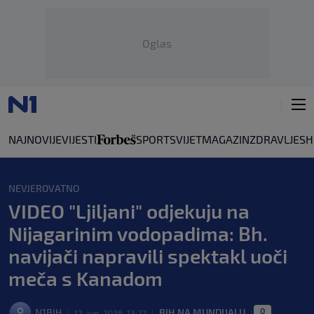
Oglas
NAJNOVIJE
VIJESTI
SPORT
SVIJET
MAGAZIN
ZDRAVLJE
SH
NEVJEROVATNO
VIDEO "Ljiljani" odjekuju na
Nijagarinim vodopadima: Bh.
navijači napravili spektakl uoči
meča s Kanadom
0
N1BIH
BIH NA MUNDIJALU
|
12. jun. 2026. 13:27
|
|