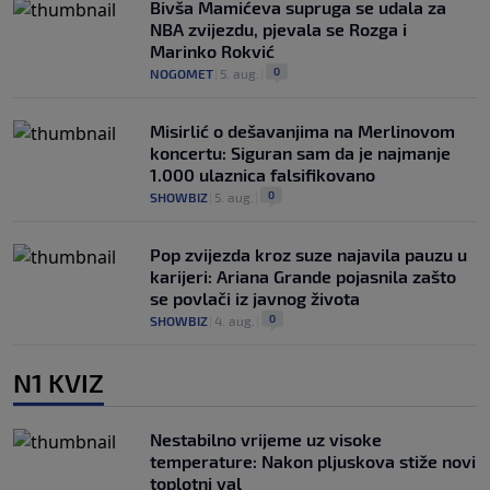
Bivša Mamićeva supruga se udala za
NBA zvijezdu, pjevala se Rozga i
Marinko Rokvić
0
NOGOMET
|
5. aug.
|
Misirlić o dešavanjima na Merlinovom
koncertu: Siguran sam da je najmanje
1.000 ulaznica falsifikovano
0
SHOWBIZ
|
5. aug.
|
Pop zvijezda kroz suze najavila pauzu u
karijeri: Ariana Grande pojasnila zašto
se povlači iz javnog života
0
SHOWBIZ
|
4. aug.
|
N1 KVIZ
Nestabilno vrijeme uz visoke
temperature: Nakon pljuskova stiže novi
toplotni val