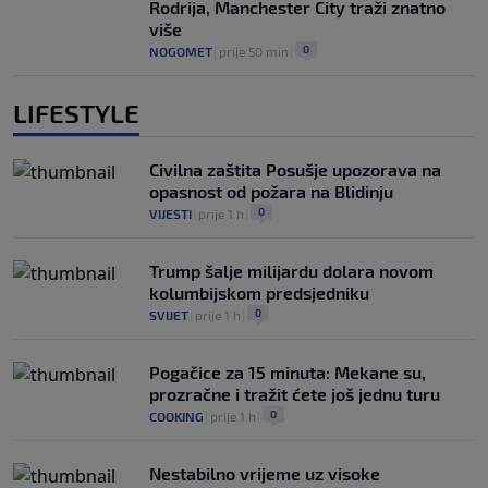
Rodrija, Manchester City traži znatno
više
0
NOGOMET
|
prije 50 min
|
LIFESTYLE
Civilna zaštita Posušje upozorava na
opasnost od požara na Blidinju
0
VIJESTI
|
prije 1 h
|
Trump šalje milijardu dolara novom
kolumbijskom predsjedniku
0
SVIJET
|
prije 1 h
|
Pogačice za 15 minuta: Mekane su,
prozračne i tražit ćete još jednu turu
0
COOKING
|
prije 1 h
|
Nestabilno vrijeme uz visoke