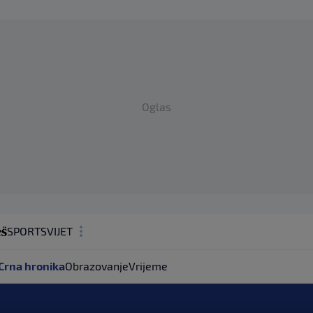
Oglas
SPORT
SVIJET
MAGAZIN
Crna hronika
Obrazovanje
Vrijeme
ZDRAVLJE