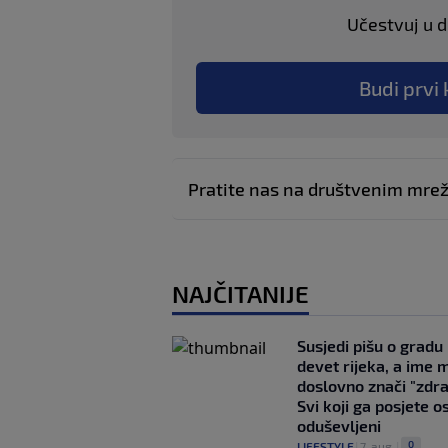
Učestvuj u di
Budi prvi 
Pratite nas na društvenim mr
NAJČITANIJE
Susjedi pišu o gradu
devet rijeka, a ime 
doslovno znači "zdr
Svi koji ga posjete o
oduševljeni
0
LIFESTYLE
|
7. aug.
|