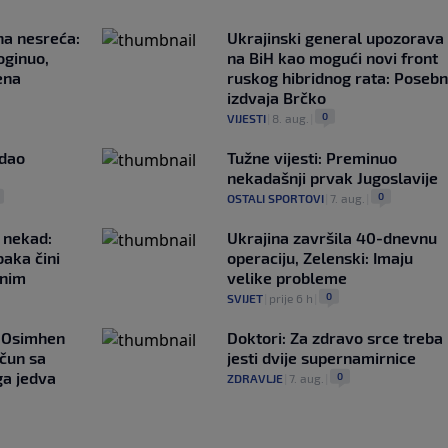
na nesreća:
Ukrajinski general upozorava
oginuo,
na BiH kao mogući novi front
ena
ruskog hibridnog rata: Poseb
izdvaja Brčko
0
VIJESTI
|
8. aug.
|
adao
Tužne vijesti: Preminuo
nekadašnji prvak Jugoslavije
0
OSTALI SPORTOVI
|
7. aug.
|
 nekad:
Ukrajina završila 40-dnevnu
baka čini
operaciju, Zelenski: Imaju
čnim
velike probleme
0
SVIJET
|
prije 6 h
|
: Osimhen
Doktori: Za zdravo srce treba
ačun sa
jesti dvije supernamirnice
ga jedva
0
ZDRAVLJE
|
7. aug.
|