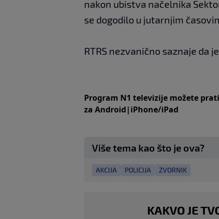
nakon ubistva načelnika Sektor
se dogodilo u jutarnjim časovi
RTRS nezvanično saznaje da je
Program N1 televizije možete prat
za
An
droid
|
iPhone/iPad
Više tema kao što je ova?
AKCIJA
POLICIJA
ZVORNIK
KAKVO JE TV