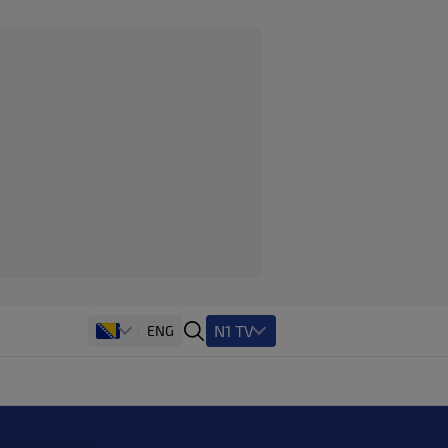
N1 TV
ENG