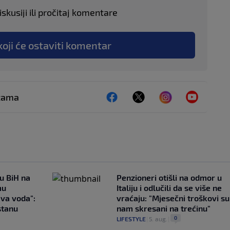
skusiji ili pročitaj komentare
koji će ostaviti komentar
ežama
 u BiH na
Penzioneri otišli na odmor u
mu
Italiju i odlučili da se više ne
ava voda":
vraćaju: "Mjesečni troškovi su
stanu
nam skresani na trećinu"
0
LIFESTYLE
|
5. aug.
|