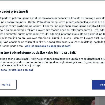
učju Zvornika,
SHOWBIZ
KOLUMNE
 vašoj privatnosti
a osumnjičenih za
3
partneri pohranjujemo i pristupamo osobnim podacima, kao što su pretraga web stran
ori, na vašem računaru . Odabir Prihvatam omogućava praćenje tehnologije kako bi se 
je prikazanim svrhama na osnovu kojih mi i naši partneri obrađujemo podatke Ukoliko
 neki od sadržaja i reklama koje vidite možda neće biti relevantni za vas. Ovaj odab
PODCAST
no odabrati i pritom promijeniti trenutni odabir ili pristanak tako što ćete kliknuti na U
tavkama link na dnu ove web stranice [ili plutajuću ikonu u donjem lijevom dijelu we
0
 2022. 09:41
09:59
CRNA HRONIKA
komentara
>
|
|
N1 SPECIJAL
vo]. Vaš odabir će se mijenjati u okviru našeg Wеб локација. Za više detalja, pogledaj
s ličnim podacima.
Više informacija o vašoj privatnosti
FENOMENI
 partneri obrađujemo podatke kako bismo pružali:
Više
datke o tačnoj geolokaciji. Aktivno skenirajte karakteristike uređaja radi identifikacije.
NEISTRAŽENO
ili pristupanje podacima na uređaju. Prilagođeno oglašavanje i sadržaj, mjerenje ogl
traživanje publike i razvoj usluga.
tnera (pružalaca usluga)
VIRALNO
FOTO
ži svrhe
Pri
PROMO
VIDEO