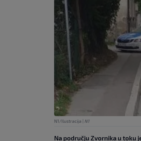
N1/Ilustracija
|
N1
Na području Zvornika u toku je