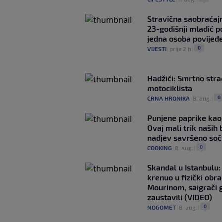
Stravična saobraćaj
23-godišnji mladić p
jedna osoba povijeđ
0
VIJESTI
|
prije 2 h
|
Hadžići: Smrtno str
motociklista
0
CRNA HRONIKA
|
8. aug.
|
Punjene paprike kao
Ovaj mali trik naših 
nadjev savršeno so
0
COOKING
|
8. aug.
|
Skandal u Istanbulu
krenuo u fizički obr
Mourinom, saigrači 
zaustavili (VIDEO)
0
NOGOMET
|
8. aug.
|