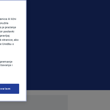
ica ili lični
pružila
 je praćenje
ir postavki
pravljaj
b stranice, ako
te Uredbu o
 Spremanje
ašavanja i
hvatam