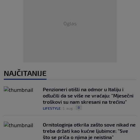
Oglas
NAJČITANIJE
Penzioneri otišli na odmor u Italiju i
odlučili da se više ne vraćaju: "Mjesečni
troškovi su nam skresani na trećinu"
0
LIFESTYLE
|
5. aug.
|
Ornitologinja otkrila zašto sove nikad ne
treba držati kao kućne ljubimce: "Sve
što se priča o njima je neistina"