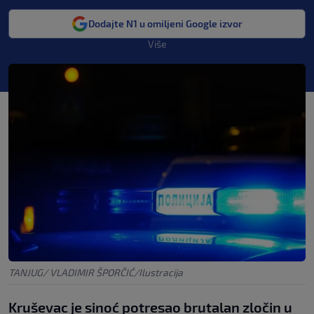
Dodajte N1 u omiljeni Google izvor
Više
TANJUG/ VLADIMIR ŠPORČIĆ/Ilustracija
Kruševac je sinoć potresao brutalan zločin u