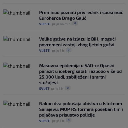
Preminuo poznati privrednik i suosnivač
Euroherca Drago Galić
0
VIJESTI
|
prije 44 min
|
Velike gužve na izlazu iz BiH, mogući
povremeni zastoji zbog ljetnih gužvi
0
VIJESTI
|
prije 1 h
|
Masovna epidemija u SAD-u: Opasni
parazit u iceberg salati razbolio više od
25.000 ljudi, zabilježeni i smrtni
slučajevi
0
SVIJET
|
prije 1 h
|
Nakon dva pokušaja ubistva u Istočnom
Sarajevu: MUP RS formira poseban tim i
pojačava prisustvo policije
0
VIJESTI
|
prije 1 h
|