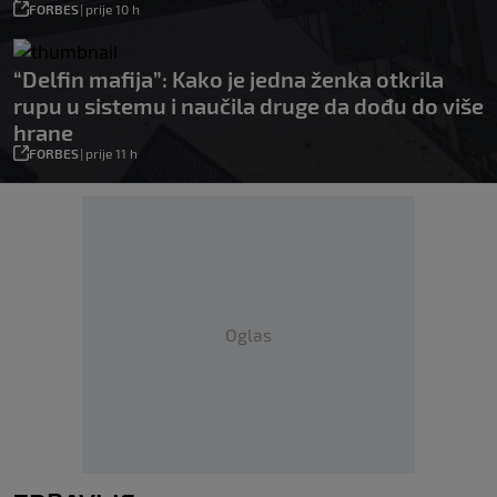
FORBES
|
prije 10 h
“Delfin mafija”: Kako je jedna ženka otkrila
rupu u sistemu i naučila druge da dođu do više
hrane
FORBES
|
prije 11 h
Oglas