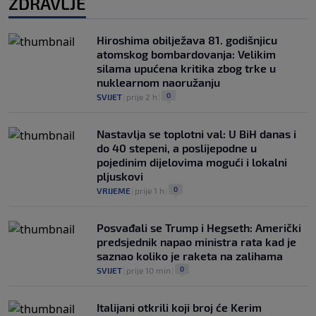
ZDRAVLJE
Hiroshima obilježava 81. godišnjicu
atomskog bombardovanja: Velikim
silama upućena kritika zbog trke u
nuklearnom naoružanju
0
SVIJET
|
prije 2 h
|
Nastavlja se toplotni val: U BiH danas i
do 40 stepeni, a poslijepodne u
pojedinim dijelovima mogući i lokalni
pljuskovi
0
VRIJEME
|
prije 1 h
|
Posvađali se Trump i Hegseth: Američki
predsjednik napao ministra rata kad je
saznao koliko je raketa na zalihama
0
SVIJET
|
prije 10 min
|
Italijani otkrili koji broj će Kerim