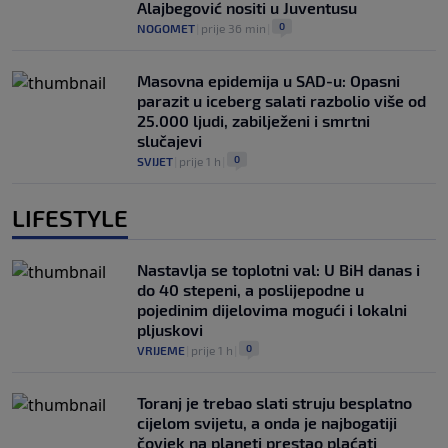
Alajbegović nositi u Juventusu
0
NOGOMET
|
prije 36 min
|
Masovna epidemija u SAD-u: Opasni
parazit u iceberg salati razbolio više od
25.000 ljudi, zabilježeni i smrtni
slučajevi
0
SVIJET
|
prije 1 h
|
LIFESTYLE
Nastavlja se toplotni val: U BiH danas i
do 40 stepeni, a poslijepodne u
pojedinim dijelovima mogući i lokalni
pljuskovi
0
VRIJEME
|
prije 1 h
|
Toranj je trebao slati struju besplatno
cijelom svijetu, a onda je najbogatiji
čovjek na planeti prestao plaćati