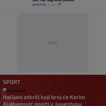
0
LIFESTYLE
|
4. aug.
|
Oglas
SPORT
Italijani otkrili koji broj će Kerim
Alajbegović nositi u Juventusu