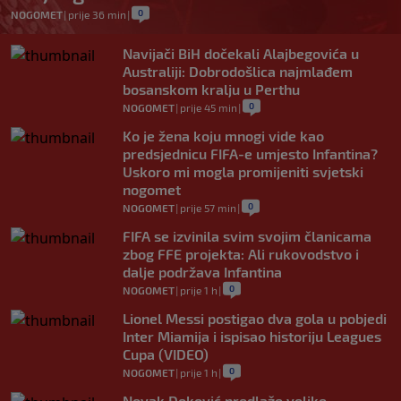
0
NOGOMET
|
prije 36 min
|
Navijači BiH dočekali Alajbegovića u
Australiji: Dobrodošlica najmlađem
bosanskom kralju u Perthu
0
NOGOMET
|
prije 45 min
|
Ko je žena koju mnogi vide kao
predsjednicu FIFA-e umjesto Infantina?
Uskoro mi mogla promijeniti svjetski
nogomet
0
NOGOMET
|
prije 57 min
|
FIFA se izvinila svim svojim članicama
zbog FFE projekta: Ali rukovodstvo i
dalje podržava Infantina
0
NOGOMET
|
prije 1 h
|
Lionel Messi postigao dva gola u pobjedi
Inter Miamija i ispisao historiju Leagues
Cupa (VIDEO)
0
NOGOMET
|
prije 1 h
|
Novak Đoković predlaže velike