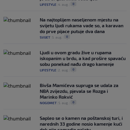
0
LIFESTYLE
|
4. aug.
|
Na najtoplijem naseljenom mjestu na
svijetu ljudi rukama vade so, a karavan
do prve pijace putuje dva dana
0
SVIJET
|
5. aug.
|
Ljudi u ovom gradu žive u rupama
iskopanim u brdu, a kad prošire spavaću
sobu ponekad nađu drago kamenje
0
LIFESTYLE
|
2. aug.
|
Bivša Mamićeva supruga se udala za
NBA zvijezdu, pjevala se Rozga i
Marinko Rokvić
0
NOGOMET
|
5. aug.
|
Saplео se o kamen na poštanskoj turi, i
narednih 33 godine nosio kamenje kući
dok nije sagradio palatu