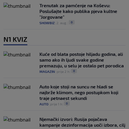
Trenutak za pamćenje na Koševu:
Poslušajte kako publika pjeva kultne
"Jorgovane"
0
SHOWBIZ
|
2. aug.
|
N1 KVIZ
Kuće od blata postoje hiljadu godina, ali
samo ako ih ljudi svake godine
premazuju, u selu je ostalo pet porodica
0
MAGAZIN
|
prije 2 h
|
Auto koje stoji na suncu ne hladi se
najbrže klimom, nego postupkom koji
traje petnaest sekundi
0
AUTO
|
prije 1 h
|
Njemački izvori: Rusija pojačava
kampanje dezinformacija uoči izbora, cilj