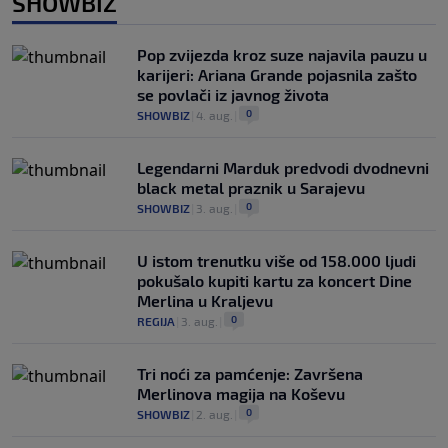
SHOWBIZ
Pop zvijezda kroz suze najavila pauzu u
karijeri: Ariana Grande pojasnila zašto
se povlači iz javnog života
0
SHOWBIZ
|
4. aug.
|
Legendarni Marduk predvodi dvodnevni
black metal praznik u Sarajevu
0
SHOWBIZ
|
3. aug.
|
U istom trenutku više od 158.000 ljudi
pokušalo kupiti kartu za koncert Dine
Merlina u Kraljevu
0
REGIJA
|
3. aug.
|
Tri noći za pamćenje: Završena
Merlinova magija na Koševu
0
SHOWBIZ
|
2. aug.
|