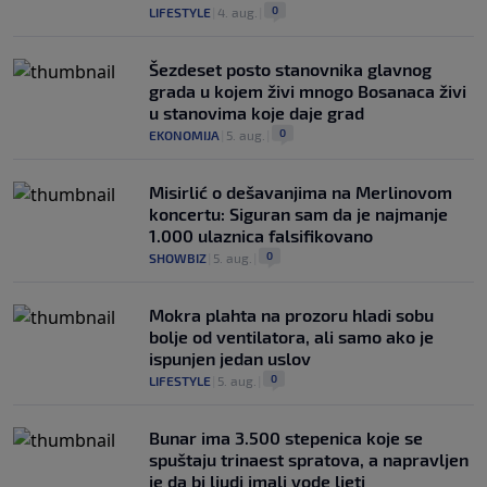
0
LIFESTYLE
|
4. aug.
|
Šezdeset posto stanovnika glavnog
grada u kojem živi mnogo Bosanaca živi
u stanovima koje daje grad
0
EKONOMIJA
|
5. aug.
|
Misirlić o dešavanjima na Merlinovom
koncertu: Siguran sam da je najmanje
1.000 ulaznica falsifikovano
0
SHOWBIZ
|
5. aug.
|
Mokra plahta na prozoru hladi sobu
bolje od ventilatora, ali samo ako je
ispunjen jedan uslov
0
LIFESTYLE
|
5. aug.
|
Bunar imа 3.500 stepenica koje se
spuštaju trinaest spratova, a napravljen
je da bi ljudi imali vode ljeti