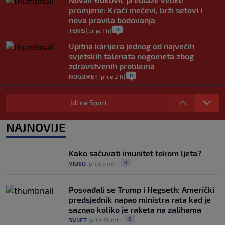
promjene: Kraći mečevi, brži setovi i
nova pravila bodovanja
0
TENIS
|
prije 1 h
|
Upitna karijera jednog od najvećih
svjetskih talenata nogometa zbog
zdravstvenih problema
0
NOGOMET
|
prije 2 h
|
U trenucima dok je olimpijski šampion
obarao rekord, plamen odnio njegovu
Idi na Sport
kuću: Preminuo i komšija
0
OSTALI SPORTOVI
|
5. aug.
|
NAJNOVIJE
Nestvarne scene u Trabzonu i
spektakularan doček za Salaha: "Ovdje
Kako sačuvati imunitet tokom ljeta?
je 25.000 ljudi" (FOTO/VIDEO)
0
VIDEO
|
prije 5 min
|
0
NOGOMET
|
5. aug.
|
Posvađali se Trump i Hegseth: Američki
predsjednik napao ministra rata kad je
saznao koliko je raketa na zalihama
0
SVIJET
|
prije 10 min
|