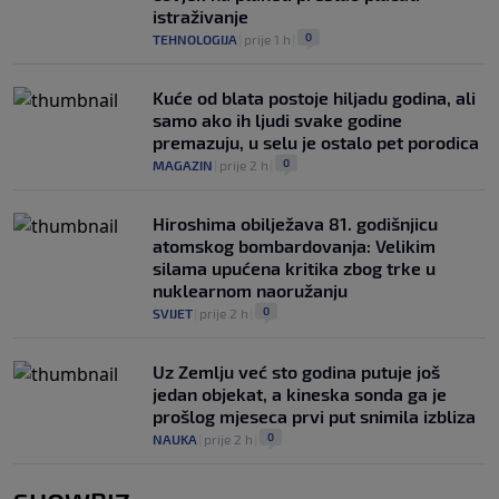
istraživanje
0
TEHNOLOGIJA
|
prije 1 h
|
Kuće od blata postoje hiljadu godina, ali
samo ako ih ljudi svake godine
premazuju, u selu je ostalo pet porodica
0
MAGAZIN
|
prije 2 h
|
Hiroshima obilježava 81. godišnjicu
atomskog bombardovanja: Velikim
silama upućena kritika zbog trke u
nuklearnom naoružanju
0
SVIJET
|
prije 2 h
|
Uz Zemlju već sto godina putuje još
jedan objekat, a kineska sonda ga je
prošlog mjeseca prvi put snimila izbliza
0
NAUKA
|
prije 2 h
|