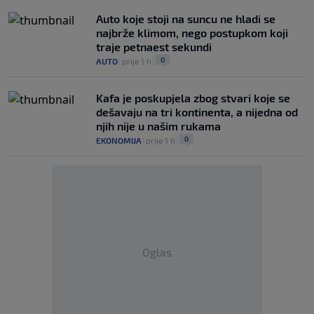
Auto koje stoji na suncu ne hladi se
najbrže klimom, nego postupkom koji
traje petnaest sekundi
0
AUTO
|
prije 1 h
|
Kafa je poskupjela zbog stvari koje se
dešavaju na tri kontinenta, a nijedna od
njih nije u našim rukama
0
EKONOMIJA
|
prije 1 h
|
Oglas