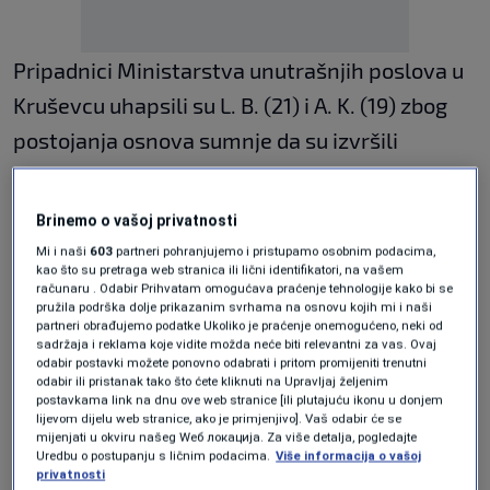
Pripadnici Ministarstva unutrašnjih poslova u
Kruševcu uhapsili su L. B. (21) i A. K. (19) zbog
postojanja osnova sumnje da su izvršili
krivično djelo ubistvo.
Brinemo o vašoj privatnosti
Prema informacijama iz istrage, mladiću su
Mi i naši
603
partneri pohranjujemo i pristupamo osobnim podacima,
nanesene višestruke ubodne rane u predjelu
kao što su pretraga web stranica ili lični identifikatori, na vašem
računaru . Odabir Prihvatam omogućava praćenje tehnologije kako bi se
glave i grudnog koša, a svjedoci navode da su
pružila podrška dolje prikazanim svrhama na osnovu kojih mi i naši
partneri obrađujemo podatke Ukoliko je praćenje onemogućeno, neki od
se tokom noći čuli vika, zapomaganje i pozivi u
sadržaja i reklama koje vidite možda neće biti relevantni za vas. Ovaj
odabir postavki možete ponovno odabrati i pritom promijeniti trenutni
pomoć.
odabir ili pristanak tako što ćete kliknuti na Upravljaj željenim
postavkama link na dnu ove web stranice [ili plutajuću ikonu u donjem
Teško povrijeđeni mladić ostao je da leži na
lijevom dijelu web stranice, ako je primjenjivo]. Vaš odabir će se
mijenjati u okviru našeg Wеб локација. Za više detalja, pogledajte
ulici kod parka, gdje su ga zatekli prolaznici koji
Uredbu o postupanju s ličnim podacima.
Više informacija o vašoj
privatnosti