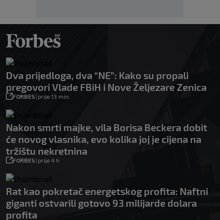
Dva prijedloga, dva “NE”: Kako su propali
pregovori Vlade FBiH i Nove Željezare Zenica
FORBES
|
prije 13 min.
Nakon smrti majke, vila Borisa Beckera dobit
će novog vlasnika, evo kolika joj je cijena na
tržištu nekretnina
FORBES
|
prije 4 h
Rat kao pokretač energetskog profita: Naftni
giganti ostvarili gotovo 93 milijarde dolara
profita